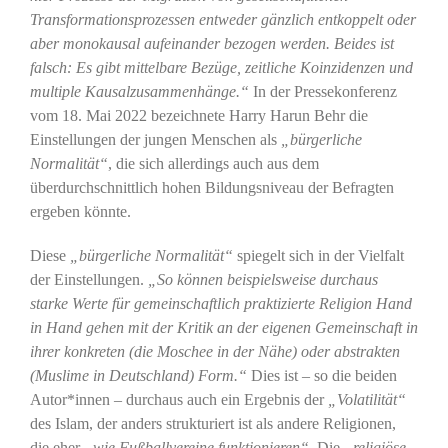
Transformationsprozessen entweder gänzlich entkoppelt oder
aber monokausal aufeinander bezogen werden. Beides ist
falsch: Es gibt mittelbare Bezüge, zeitliche Koinzidenzen und
multiple Kausalzusammenhänge.“
In der Pressekonferenz
vom 18. Mai 2022 bezeichnete Harry Harun Behr die
Einstellungen der jungen Menschen als
„bürgerliche
Normalität“
, die sich allerdings auch aus dem
überdurchschnittlich hohen Bildungsniveau der Befragten
ergeben könnte.
Diese
„bürgerliche Normalität“
spiegelt sich in der Vielfalt
der Einstellungen.
„So können beispielsweise durchaus
starke Werte für gemeinschaftlich praktizierte Religion Hand
in Hand gehen mit der Kritik an der eigenen Gemeinschaft in
ihrer konkreten (die Moschee in der Nähe) oder abstrakten
(Muslime in Deutschland) Form.“
Dies ist – so die beiden
Autor*innen – durchaus auch ein Ergebnis der
„Volatilität“
des Islam, der anders strukturiert ist als andere Religionen,
die eher
„wie Fußballvereine funktionieren“
. Die
„religiöse