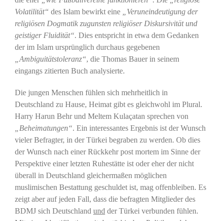
Volatilität“
des Islam bewirkt eine
„Veruneindeutigung der
religiösen Dogmatik zugunsten religiöser Diskursivität und
geistiger Fluidität“
. Dies entspricht in etwa dem Gedanken
der im Islam ursprünglich durchaus gegebenen
„Ambiguitätstoleranz“
, die Thomas Bauer in seinem
eingangs zitierten Buch analysierte.
Die jungen Menschen fühlen sich mehrheitlich in
Deutschland zu Hause, Heimat gibt es gleichwohl im Plural.
Harry Harun Behr und Meltem Kulaçatan sprechen von
„Beheimatungen“
. Ein interessantes Ergebnis ist der Wunsch
vieler Befragter, in der Türkei begraben zu werden. Ob dies
der Wunsch nach einer Rückkehr post mortem im Sinne der
Perspektive einer letzten Ruhestätte ist oder eher der nicht
überall in Deutschland gleichermaßen möglichen
muslimischen Bestattung geschuldet ist, mag offenbleiben. Es
zeigt aber auf jeden Fall, dass die befragten Mitglieder des
BDMJ sich Deutschland
und
der Türkei verbunden fühlen.