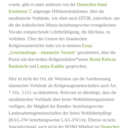
wurde, gibt es unter anderem von der
Deutschen Islam
Konferenz
angeregte Hilfskonstruktionen, über die
muslimische Verbände, wie eben auch DİTİB, mitwirken, um
die der katholischen Missio beziehungsweise evangelischen
Vocatio entsprechende Lehrbefähigung, die Idschāza, zu
verleihen. Über die Genese des Islamischen
Religionsunterrichts habe ich in meinem
Essay
„Gretchenfrage – islamische Version“
geschrieben, über die
Praxis mit den beiden Religionslehrer*innen
Bernd Ridwan
Bauknecht
und
Lamya Kaddor
gesprochen.
Hier ist nicht der Ort, die Wirrnisse um die Anerkennung
islamischer Verbände als Religionsgemeinschaften nach Art.
7 Abs. 3 GG zu diskutieren. Relevant ist allerdings, dass die
muslimischen Verbände über keine Wohlfahrtsorganisation
verfügen, die Mitglied der Bundes- beziehungsweise
Landesarbeitsgemeinschaften der freien Wohlfahrtspflege
(BAG-FW beziehungsweise LAG-FW) ist. Ebenso ist kein
Jugendverband, auch nicht der BDMJ Mitglied im
Deutschen