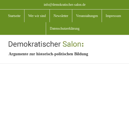
Zum
info@demokratischer-salon.de
Inhalt
Startseite
Wer wir sind
Newsletter
Veranstaltungen
Impressum
springen
Datenschutzerklärung
Argumente zur historisch-politischen Bildung
View
Larger
Image