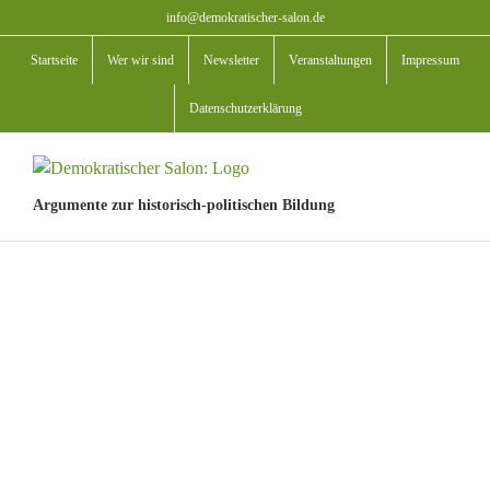
Zum
info@demokratischer-salon.de
Inhalt
Startseite
Wer wir sind
Newsletter
Veranstaltungen
Impressum
springen
Datenschutzerklärung
Argumente zur historisch-politischen Bildung
View
Larger
Image