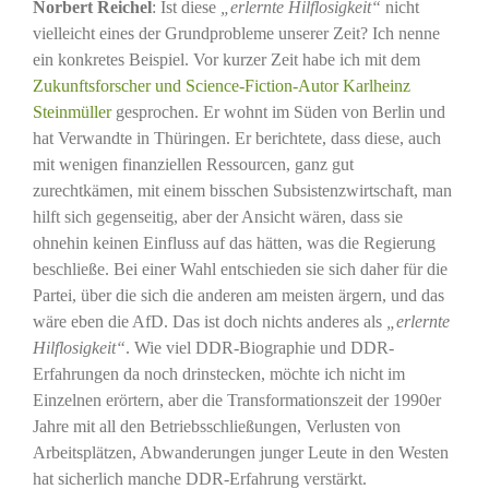
Norbert Reichel
: Ist diese
„erlernte Hilflosigkeit“
nicht
vielleicht eines der Grundprobleme unserer Zeit? Ich nenne
ein konkretes Beispiel. Vor kurzer Zeit habe ich mit dem
Zukunftsforscher und Science-Fiction-Autor Karlheinz
Steinmüller
gesprochen. Er wohnt im Süden von Berlin und
hat Verwandte in Thüringen. Er berichtete, dass diese, auch
mit wenigen finanziellen Ressourcen, ganz gut
zurechtkämen, mit einem bisschen Subsistenzwirtschaft, man
hilft sich gegenseitig, aber der Ansicht wären, dass sie
ohnehin keinen Einfluss auf das hätten, was die Regierung
beschließe. Bei einer Wahl entschieden sie sich daher für die
Partei, über die sich die anderen am meisten ärgern, und das
wäre eben die AfD. Das ist doch nichts anderes als
„erlernte
Hilflosigkeit“
. Wie viel DDR-Biographie und DDR-
Erfahrungen da noch drinstecken, möchte ich nicht im
Einzelnen erörtern, aber die Transformationszeit der 1990er
Jahre mit all den Betriebsschließungen, Verlusten von
Arbeitsplätzen, Abwanderungen junger Leute in den Westen
hat sicherlich manche DDR-Erfahrung verstärkt.