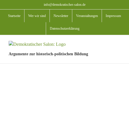
Zum
info@demokratischer-salon.de
Inhalt
Startseite
Wer wir sind
Newsletter
Veranstaltungen
Impressum
springen
Datenschutzerklärung
Argumente zur historisch-politischen Bildung
View
Larger
Image