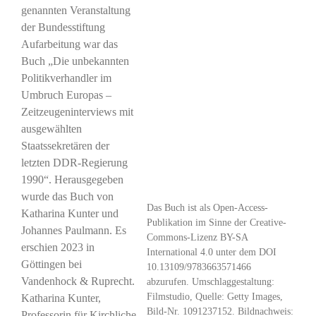
genannten Veranstaltung
der Bundesstiftung
Aufarbeitung war das
Buch „Die unbekannten
Politikverhandler im
Umbruch Europas –
Zeitzeugeninterviews mit
ausgewählten
Staatssekretären der
letzten DDR-Regierung
1990“. Herausgegeben
wurde das Buch von
Das Buch ist als Open-Access-
Katharina Kunter und
Publikation im Sinne der Creative-
Johannes Paulmann. Es
Commons-Lizenz BY-SA
erschien 2023 in
International 4.0 unter dem DOI
Göttingen bei
10.13109/9783663571466
Vandenhock & Ruprecht.
abzurufen. Umschlaggestaltung:
Filmstudio, Quelle: Getty Images,
Katharina Kunter,
Bild-Nr. 1091237152. Bildnachweis:
Professorin für Kirchliche