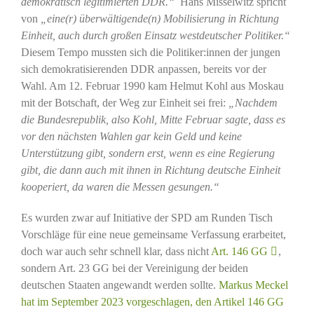
demokratisch legitimierten DDR.“
Hans Misselwitz spricht
von
„eine(r) überwältigende(n) Mobilisierung in Richtung
Einheit, auch durch großen Einsatz westdeutscher Politiker.“
Diesem Tempo mussten sich die Politiker:innen der jungen
sich demokratisierenden DDR anpassen, bereits vor der
Wahl. Am 12. Februar 1990 kam Helmut Kohl aus Moskau
mit der Botschaft, der Weg zur Einheit sei frei:
„Nachdem
die Bundesrepublik, also Kohl, Mitte Februar sagte, dass es
vor den nächsten Wahlen gar kein Geld und keine
Unterstützung gibt, sondern erst, wenn es eine Regierung
gibt, die dann auch mit ihnen in Richtung deutsche Einheit
kooperiert, da waren die Messen gesungen.“
Es wurden zwar auf Initiative der SPD am Runden Tisch
Vorschläge für eine neue gemeinsame Verfassung erarbeitet,
doch war auch sehr schnell klar, dass nicht
Art. 146 GG
,
sondern Art. 23 GG bei der Vereinigung der beiden
deutschen Staaten angewandt werden sollte.
Markus Meckel
hat im September 2023 vorgeschlagen, den Artikel 146 GG