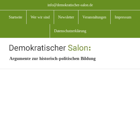
Zum
info@demokratischer-salon.de
Inhalt
Startseite
Wer wir sind
Newsletter
Veranstaltungen
Impressum
springen
Datenschutzerklärung
Argumente zur historisch-politischen Bildung
View
Larger
Image