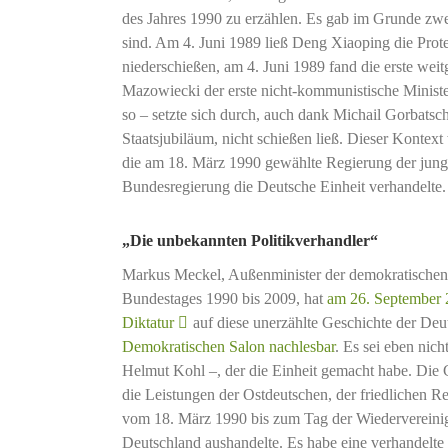
des Jahres 1990 zu erzählen. Es gab im Grunde zwe
sind. Am 4. Juni 1989 ließ Deng Xiaoping die Prot
niederschießen, am 4. Juni 1989 fand die erste weitg
Mazowiecki der erste nicht-kommunistische Ministe
so – setzte sich durch, auch dank Michail Gorbat
Staatsjubiläum, nicht schießen ließ. Dieser Kontext 
die am 18. März 1990 gewählte Regierung der jun
Bundesregierung die Deutsche Einheit verhandelte.
„Die unbekannten Politikverhandler“
Markus Meckel, Außenminister der demokratische
Bundestages 1990 bis 2009, hat
am 26. September 2
Diktatur
auf diese unerzählte Geschichte der Deut
Demokratischen
Salon
nachlesbar
. Es sei eben ni
Helmut Kohl –, der die Einheit gemacht habe. Die 
die Leistungen der Ostdeutschen, der friedlichen
vom 18. März 1990 bis zum Tag der Wiedervereinig
Deutschland aushandelte. Es habe eine verhandelte 