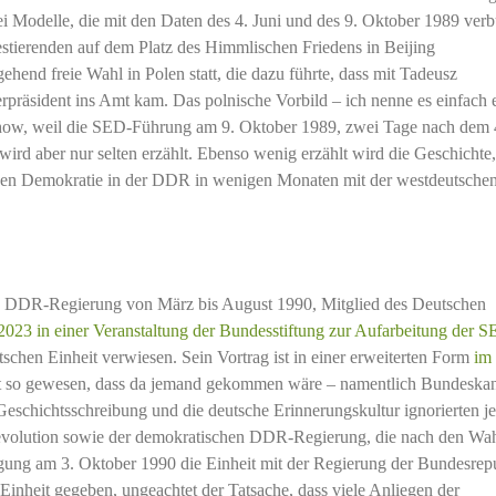
i Modelle, die mit den Daten des 4. Juni und des 9. Oktober 1989 ver
estierenden auf dem Platz des Himmlischen Friedens in Beijing
ehend freie Wahl in Polen statt, die dazu führte, dass mit Tadeusz
rpräsident ins Amt kam. Das polnische Vorbild – ich nenne es einfach 
schow, weil die SED-Führung am 9. Oktober 1989, zwei Tage nach dem 
wird aber nur selten erzählt. Ebenso wenig erzählt wird die Geschichte,
gen Demokratie in der DDR in wenigen Monaten mit der westdeutsche
n DDR-Regierung von März bis August 1990, Mitglied des Deutschen
023 in einer Veranstaltung der Bundesstiftung zur Aufarbeitung der 
schen Einheit verwiesen. Sein Vortrag ist in einer erweiterten Form
im
cht so gewesen, dass da jemand gekommen wäre – namentlich Bundeskan
Geschichtsschreibung und die deutsche Erinnerungskultur ignorierten j
 Revolution sowie der demokratischen DDR-Regierung, die nach den Wa
ung am 3. Oktober 1990 die Einheit mit der Regierung der Bundesrep
Einheit gegeben, ungeachtet der Tatsache, dass viele Anliegen der