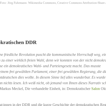
oto: Jörg Fuhrmann. Wikimedia Commons, Creative Commons Attribution-Share Ali
mokratischen DDR
ine friedliche Revolution puscht die kommunistische Herrschaft weg, ei
u einer wirklich freien Wahl, denn wir konnten von der nicht demokra
ese ein demokratisches Wahl- und Parteiengesetz macht. Das musste
inem frei gewählten Parlament, einer frei gewählten Regierung, die di
tdeutschen dies wollte. In diesem Sinne lief alles wunderbar. Es wurde
 nichts lesen. Ich weiß nicht, ob jemand von Ihnen dieses Narrativ s
Markus Meckel, Die verhandelte Einheit, in: Demokratischer
Salon
Okt
krat:innen in der DDR und die kurze Geschichte der demokratischen Re