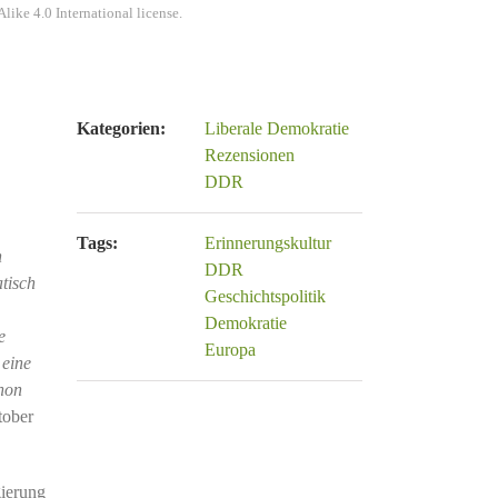
ke 4.0 International license.
Kategorien:
Liberale Demokratie
Rezensionen
DDR
Tags:
Erinnerungskultur
n
DDR
tisch
Geschichtspolitik
Demokratie
e
Europa
 eine
chon
ober
gierung