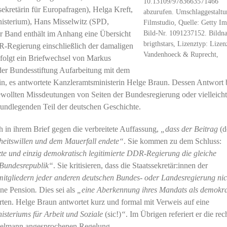
10.13109/9783663571466
sekretärin für Europafragen), Helga Kreft,
abzurufen. Umschlaggestaltu
nisterium), Hans Misselwitz (SPD,
Filmstudio, Quelle: Getty Im
Bild-Nr. 1091237152. Bildn
er Band enthält im Anhang eine Übersicht
brigthstars, Lizenztyp: Lizen
R-Regierung einschließlich der damaligen
Vandenhoeck & Ruprecht,
 folgt ein Briefwechsel von Markus
er Bundesstiftung Aufarbeitung mit dem
n, es antwortete Kanzleramtsministerin Helge Braun. Dessen Antwort 
ewollten Missdeutungen von Seiten der Bundesregierung oder vielleich
undlegenden Teil der deutschen Geschichte.
n ihrem Brief gegen die verbreitete Auffassung,
„dass der Beitrag
(d
iheitswillen und dem Mauerfall endete“
. Sie kommen zu dem Schluss:
etzte und einzig demokratisch legitimierte DDR-Regierung die gleiche
 Bundesrepublik“
. Sie kritisieren, dass die Staatssekretär:innen der
itgliedern jeder anderen deutschen Bundes- oder Landesregierung nic
ine Pension
.
Dies sei als
„eine Aberkennung ihres Mandats als demokra
ten. Helge Braun antwortet kurz und formal mit Verweis auf eine
steriums für Arbeit und Soziale
(sic!)
“
. Im Übrigen referiert er die rec
pelmann angesprochenen Regelung.