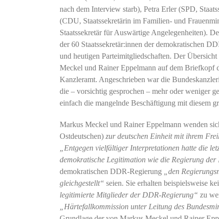
nach dem Interview starb), Petra Erler (SPD, Staats
(CDU, Staatssekretärin im Familien- und Frauenmi
Staatssekretär für Auswärtige Angelegenheiten). D
der 60 Staatssekretär:innen der demokratischen DD
und heutigen Parteimitgliedschaften. Der Übersicht
Meckel und Rainer Eppelmann auf dem Briefkopf d
Kanzleramt. Angeschrieben war die Bundeskanzleri
die – vorsichtig gesprochen – mehr oder weniger g
einfach die mangelnde Beschäftigung mit diesem gr
Markus Meckel und Rainer Eppelmann wenden sich i
Ostdeutschen)
zur deutschen Einheit mit ihrem Fre
„Entgegen vielfältiger Interpretationen hatte die l
demokratische Legitimation wie die Regierung der
demokratischen DDR-Regierung
„den Regierungsm
gleichgestellt“
seien. Sie erhalten beispielsweise ke
legitimierte Mitglieder der DDR-Regierung“
zu wer
„Härtefallkommission unter Leitung des Bundesmini
Grundlage der von Markus Meckel und Rainer Ep