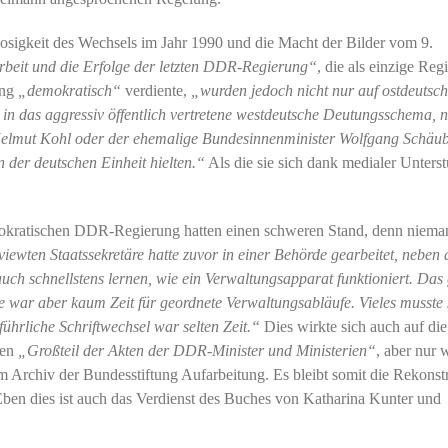
losigkeit des Wechsels im Jahr 1990 und die Macht der Bilder vom 9.
rbeit und die Erfolge der letzten DDR-Regierung“
, die als einzige Reg
ung
„demokratisch“
verdiente,
„wurden jedoch nicht nur auf ostdeutsch
s in das aggressiv öffentlich vertretene westdeutsche Deutungsschema, 
elmut Kohl oder der ehemalige Bundesinnenminister Wolfgang Schäub
 der deutschen Einheit hielten.“
Als die sie sich dank medialer Unters
emokratischen DDR-Regierung hatten einen schweren Stand, denn niem
viewten Staatssekretäre hatte zuvor in einer Behörde gearbeitet, neben 
uch schnellstens lernen, wie ein Verwaltungsapparat funktioniert. Das
e war aber kaum Zeit für geordnete Verwaltungsabläufe. Vieles musste 
ührliche Schriftwechsel war selten Zeit.“
Dies wirkte sich auch auf die
nen
„Großteil der Akten der DDR-Minister und Ministerien“
, aber nur 
m Archiv der Bundesstiftung Aufarbeitung. Es bleibt somit die Rekonst
ben dies ist auch das Verdienst des Buches von Katharina Kunter und