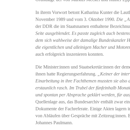
In ihrem Vorwort betont Katharina Kunter die Laut
November 1989 und vom 3. Oktober 1990.
Die „A
der DDR die im Staatsnamen enthaltene Bezeichn
Seite ausgeblendet. Es passte zugleich auch besten
dem sich wahlweise der damalige Bundeskanzler H
die eigentlichen und alleinigen Macher und Motoren
auch erfolgreich inszenieren konnten.
Die Minister:innen und Staatsekretär:innen der d
ihnen hatte Regierungserfahrung.
„Keiner der inter
Einarbeitung in ihre Fachthemen mussten sie also a
erstaunlich rasch. Im Trubel der fünfeinhalb Monat
und spontan per Absprache geklärt werden, für ausf
Quellenlage aus, das Bundesarchiv enthält zwar ei
Dokumente der Fachreferate. Einige Akten lagern i
von Abläufen über Gespräche mit Zeitzeug:innen. E
Johannes Paulmann.