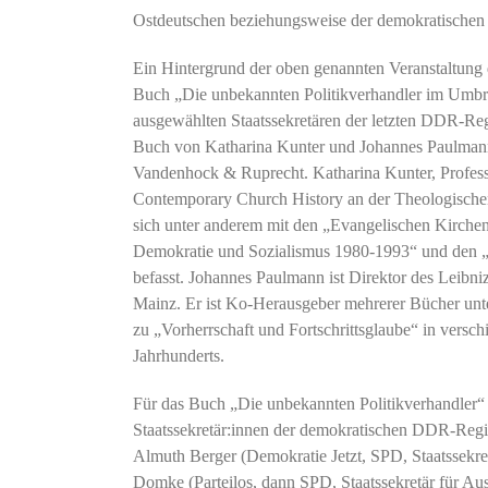
Ostdeutschen beziehungsweise der demokratischen
Ein Hintergrund der oben genannten Veranstaltung 
Buch „Die unbekannten Politikverhandler im Umbr
ausgewählten Staatssekretären der letzten DDR-R
Buch von Katharina Kunter und Johannes Paulmann.
Vandenhock & Ruprecht. Katharina Kunter, Professo
Contemporary Church History an der Theologischen 
sich unter anderem mit den „Evangelischen Kirche
Demokratie und Sozialismus 1980-1993“ und den
befasst. Johannes Paulmann ist Direktor des Leibniz
Mainz. Er ist Ko-Herausgeber mehrerer Bücher unte
zu „Vorherrschaft und Fortschrittsglaube“ in versc
Jahrhunderts.
Für das Buch „Die unbekannten Politikverhandler“ 
Staatssekretär:innen der demokratischen DDR-Regie
Almuth Berger (Demokratie Jetzt, SPD, Staatssekre
Domke (Parteilos, dann SPD, Staatssekretär für Au