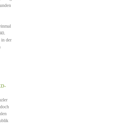
bunden
einmal
40.
 in der
n
SED-
zler
edoch
hlen
ublik