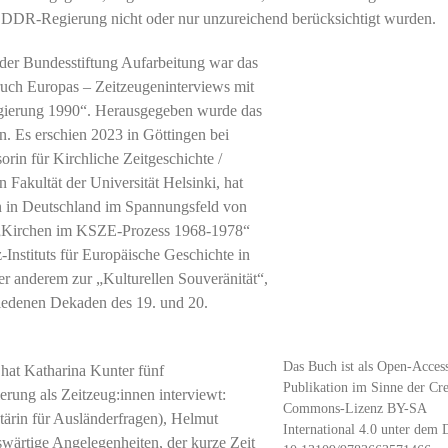
 DDR-Regierung nicht oder nur unzureichend berücksichtigt wurden.
der Bundesstiftung Aufarbeitung war das
uch Europas – Zeitzeugeninterviews mit
egierung 1990“. Herausgegeben wurde das
 Es erschien 2023 in Göttingen bei
rin für Kirchliche Zeitgeschichte /
Fakultät der Universität Helsinki, hat
n in Deutschland im Spannungsfeld von
 „Kirchen im KSZE-Prozess 1968-1978“
-Instituts für Europäische Geschichte in
r anderem zur „Kulturellen Souveränität“,
hiedenen Dekaden des 19. und 20.
Das Buch ist als Open-Acces
hat Katharina Kunter fünf
Publikation im Sinne der Cre
rung als Zeitzeug:innen interviewt:
Commons-Lizenz BY-SA
tärin für Ausländerfragen), Helmut
International 4.0 unter dem
swärtige Angelegenheiten, der kurze Zeit