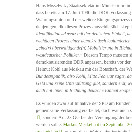
Hans Misselwitz, Staatssekretär im Ministerium für
dass bereits am 17. Juni 1990 die DDR-Verfassung 
Währungsunion und der weitere Einigungsprozess 
denjenigen, die diesen Prozess ausschließlich skepti
Identifikations-Ansatz mit der deutschen Einheit, d
wichtigen Prozess einer demokratisch legitimierte
„eine(r) überwältigende(n) Mobilisierung in Richtu
westdeutscher Politiker.“
Diesem Tempo mussten sich
demokratisierenden DDR anpassen, bereits vor de
Helmut Kohl aus Moskau mit der Botschaft, der Weg
Bundesrepublik, also Kohl, Mitte Februar sagte, da
Geld und keine Unterstützung gibt, sondern erst, w
auch mit ihnen in Richtung deutsche Einheit koope
Es wurden zwar auf Initiative der SPD am Runden 
gemeinsame Verfassung erarbeitet, doch war auch se
, sondern Art. 23 GG bei der Vereinigung der be
werden sollte.
Markus Meckel hat im September 20
zu streichen
, um auf diese Weise
„
die Vorläufigk