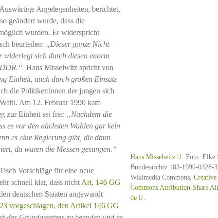
 Auswärtige Angelegenheiten, berichtet,
so geändert wurde, dass die
möglich wurden. Er widerspricht
sch beurteilen:
„Dieser ganze Nicht-
er widerlegt sich durch diesen enorm
n DDR.“
Hans Misselwitz spricht von
ng Einheit, auch durch großen Einsatz
 die Politiker:innen der jungen sich
r Wahl. Am 12. Februar 1990 kam
 zur Einheit sei frei:
„Nachdem die
ss es vor den nächsten Wahlen gar kein
enn es eine Regierung gibt, die dann
riert, da waren die Messen gesungen.“
Hans Misselwitz
. Foto: Elke
Bundesarchiv 183-1990-0328-3
Tisch Vorschläge für eine neue
Wikimedia Commons,
Creative
hr schnell klar, dass nicht
Art. 146 GG
Commons Attribution-Share Ali
iden deutschen Staaten angewandt
de
.
23 vorgeschlagen, den Artikel 146 GG
eit des Grundgesetzes zu beenden und es