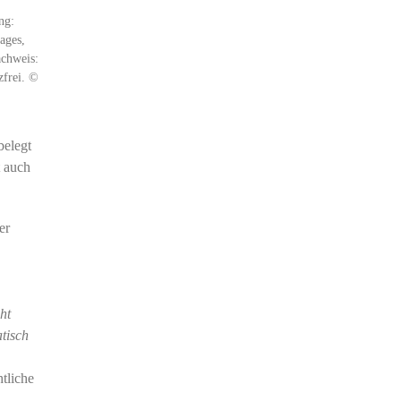
ng:
ages,
achweis:
zfrei. ©
belegt
t auch
er
ht
tisch
htliche