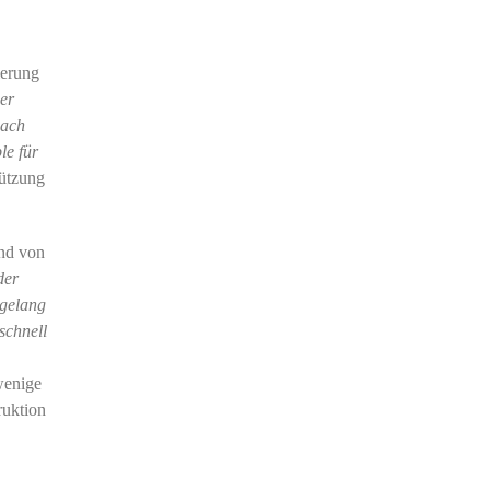
ierung
er
nach
le für
tützung
and von
der
 gelang
schnell
wenige
ruktion