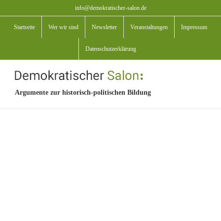
Zum
info@demokratischer-salon.de
Inhalt
Startseite
Wer wir sind
Newsletter
Veranstaltungen
Impressum
springen
Datenschutzerklärung
Argumente zur historisch-politischen Bildung
View
Larger
Image