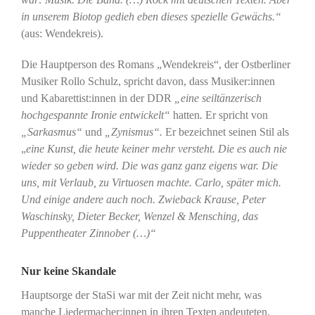
in unserem Biotop gedieh eben dieses spezielle Gewächs.“
(aus: Wendekreis).
Die Hauptperson des Romans „Wendekreis“, der Ostberliner
Musiker Rollo Schulz, spricht davon, dass Musiker:innen
und Kabarettist:innen in der DDR
„eine seiltänzerisch
hochgespannte Ironie entwickelt“
hatten
.
Er spricht von
„Sarkasmus“
und
„Zynismus“.
Er bezeichnet seinen Stil als
„
eine Kunst, die heute keiner mehr versteht. Die es auch nie
wieder so geben wird. Die was ganz ganz eigens war. Die
uns, mit Verlaub, zu Virtuosen machte. Carlo, später mich.
Und einige andere auch noch. Zwieback Krause, Peter
Waschinsky, Dieter Becker, Wenzel & Mensching, das
Puppentheater Zinnober (…)“
Nur keine Skandale
Hauptsorge der StaSi war mit der Zeit nicht mehr, was
manche Liedermacher:innen in ihren Texten andeuteten.