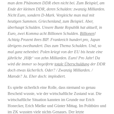
man dem Phänomen DDR eben nicht bei. Zum Beispiel, am
Ende der kleinen DDR, deren Schulden: zwanzig Milliarden.
Nicht Euro, sondern D-Mark. Vergleiche man mal mit
heutigen Summen. Griechenland, zum Beispiel. Aber,
überhaupt Schulden. Unsere Bunte Republik hat aktuell, in
Euro, zwei Komma acht Billionen Schulden.
Billionen
!
Achtzig Prozent ihres BIP. Frankreich hundert pro, Japan
übrigens zweihundert. Das zum Thema Schulden. Und, so
mal ganz nebenbei: Polen kriegt von der EU bis heute eine
jährliche ‚Hilfe‘ von zehn Milliarden. Euro! Pro Jahr! Da
wird die immer so begeiferte
totale Überschuldung
der DDR
doch etwas lächerlich. Oder? / Zwanzig Milliarden. /
Marode? Ja. Eher doch: implodiert.
Es spielte sicherlich eine Rolle, dass niemand so genau
Bescheid wusste, wie der wirtschaftliche Zustand war. Die
wirtschaftliche Situation kannten im Grunde nur Erich
Honecker, Erich Mielke und Günter Mittag. Im Politbüro und
im ZK wussten viele nichts Genaues. Der letzte