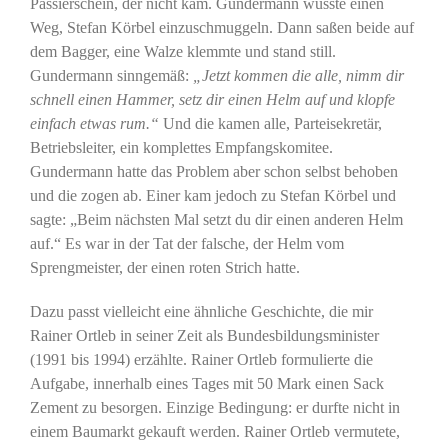
Passierschein, der nicht kam. Gundermann wusste einen
Weg, Stefan Körbel einzuschmuggeln. Dann saßen beide auf
dem Bagger, eine Walze klemmte und stand still.
Gundermann sinngemäß:
„Jetzt kommen die alle, nimm dir
schnell einen Hammer, setz dir einen Helm auf und klopfe
einfach etwas rum.“
Und die kamen alle, Parteisekretär,
Betriebsleiter, ein komplettes Empfangskomitee.
Gundermann hatte das Problem aber schon selbst behoben
und die zogen ab. Einer kam jedoch zu Stefan Körbel und
sagte: „Beim nächsten Mal setzt du dir einen anderen Helm
auf.“ Es war in der Tat der falsche, der Helm vom
Sprengmeister, der einen roten Strich hatte.
Dazu passt vielleicht eine ähnliche Geschichte, die mir
Rainer Ortleb in seiner Zeit als Bundesbildungsminister
(1991 bis 1994) erzählte. Rainer Ortleb formulierte die
Aufgabe, innerhalb eines Tages mit 50 Mark einen Sack
Zement zu besorgen. Einzige Bedingung: er durfte nicht in
einem Baumarkt gekauft werden. Rainer Ortleb vermutete,