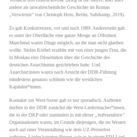
andere als unwahrscheinliche Geschichte im Roman
„Verwirrnis“ von Christoph Hein, Berlin, Suhrkamp, 2019).
Es gab Konkurrenzen, vor und nach 1989. Andererseits gab
es unter der Oberfläche eine ganze Menge an Offenheit.
Manchmal waren Dinge möglich, an die man nicht glauben
wollte. Stefan Körbel erzählte mir von einer jungen Frau, die
in Moskau eine Dissertation über die Geschichte des
deutschen Anarchismus geschrieben hatte. Und
Anarchist:innen waren nach Ansicht der DDR-Führung
mindestens genauso schlimm wie die westlichen
Kapitalist*innen.
Kontakte zur West-Szene gab es nur sporadisch. Auftreten
durften in der DDR zunächst die West-Liedermacher*innen,
die in der DKP oder zumindest in mit dieser
„befreundeten“
Organisationen waren, im Grunde diejenigen, die im Westen
auch auf einer Veranstaltung wie dem UZ-Pressefest
auftraten. Lieder konnten fliegen, wie es in einem FDJ-Lied