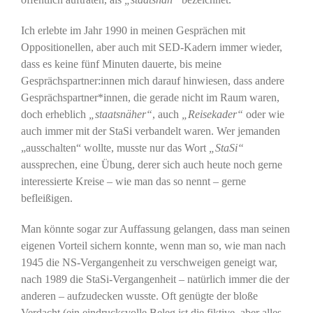
Ich erlebte im Jahr 1990 in meinen Gesprächen mit
Oppositionellen, aber auch mit SED-Kadern immer wieder,
dass es keine fünf Minuten dauerte, bis meine
Gesprächspartner:innen mich darauf hinwiesen, dass andere
Gesprächspartner*innen, die gerade nicht im Raum waren,
doch erheblich
„staatsnäher“
, auch
„Reisekader“
oder wie
auch immer mit der StaSi verbandelt waren. Wer jemanden
„ausschalten“ wollte, musste nur das Wort
„StaSi“
aussprechen, eine Übung, derer sich auch heute noch gerne
interessierte Kreise – wie man das so nennt – gerne
befleißigen.
Man könnte sogar zur Auffassung gelangen, dass man seinen
eigenen Vorteil sichern konnte, wenn man so, wie man nach
1945 die NS-Vergangenheit zu verschweigen geneigt war,
nach 1989 die StaSi-Vergangenheit – natürlich immer die der
anderen – aufzudecken wusste. Oft genügte der bloße
Verdacht (ein eindrucksvolle Beleg ist die fiktive, aber alles