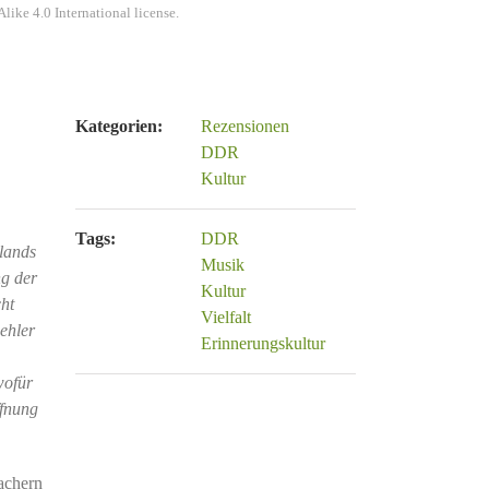
ke 4.0 International license.
Kategorien:
Rezensionen
DDR
Kultur
Tags:
DDR
lands
Musik
ng der
Kultur
cht
Vielfalt
ehler
Erinnerungskultur
wofür
ffnung
achern