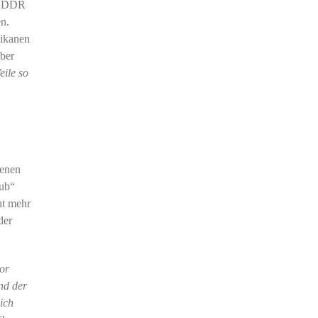
er DDR
n.
hikanen
ber
ile so
henen
lub“
ht mehr
der
or
nd der
ich