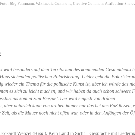
oto: Jörg Fuhrmann. Wikimedia Commons, Creative Commons Attribution-Share Ali
R
nst wird besonders auf dem Territorium des kommenden Gesamtdeutsch
s Haus stehenden politischen Polarisierung. Leider geht die Polarisieru
ig wieder ein Thema für die politische Kunst ist, aber ich würde das ni
 man es sich zu leicht machen, und wir haben da auch schon schwere F
aschismus kommt zum Beispiel. Der wird einfach von drüben
, aber natürlich kann von drüben immer nur das bei uns Fuß fassen, 
r Zeit, als die Mauer noch nicht offen war, oder in den Anfängen der Ö
ns-Eckardt Wenzel (Hrsg.), Kein Land in Sicht – Gespräche mit Liederm