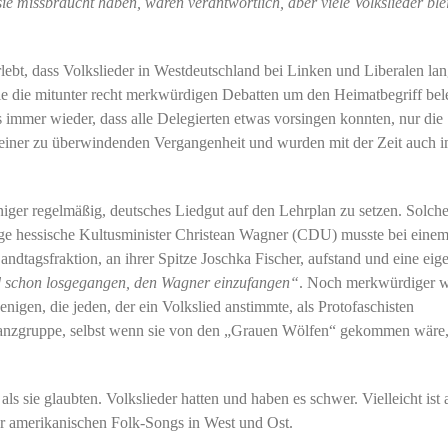
sie missbraucht haben, waren verantwortlich, aber viele Volkslieder ble
lebt, dass Volkslieder in Westdeutschland bei Linken und Liberalen lan
ie die mitunter recht merkwürdigen Debatten um den Heimatbegriff bel
immer wieder, dass alle Delegierten etwas vorsingen konnten, nur die
e einer zu überwindenden Vergangenheit und wurden mit der Zeit auch 
ger regelmäßig, deutsches Liedgut auf den Lehrplan zu setzen. Solch
lige hessische Kultusminister Christean Wagner (CDU) musste bei eine
ndtagsfraktion, an ihrer Spitze Joschka Fischer, aufstand und eine eig
d schon losgegangen, den Wagner einzufangen“
. Noch merkwürdiger 
igen, die jeden, der ein Volkslied anstimmte, als Protofaschisten
lkstanzgruppe, selbst wenn sie von den „Grauen Wölfen“ gekommen wäre,
ls sie glaubten. Volkslieder hatten und haben es schwer. Vielleicht ist
er amerikanischen Folk-Songs in West und Ost.