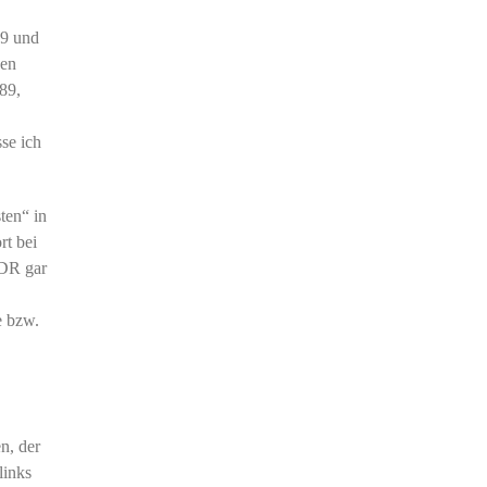
89 und
nen
89,
se ich
ten“ in
rt bei
DDR gar
e bzw.
n, der
links