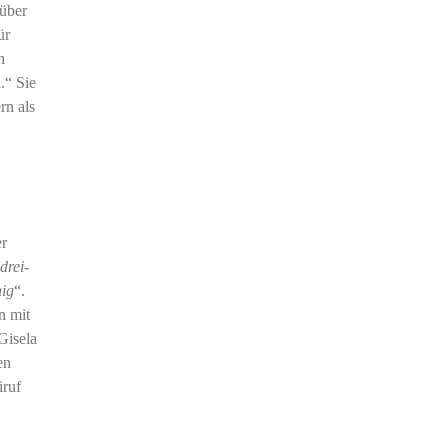
 über
ür
h
.“ Sie
rn als
er
drei-
hig
“.
n mit
Gisela
en
iruf