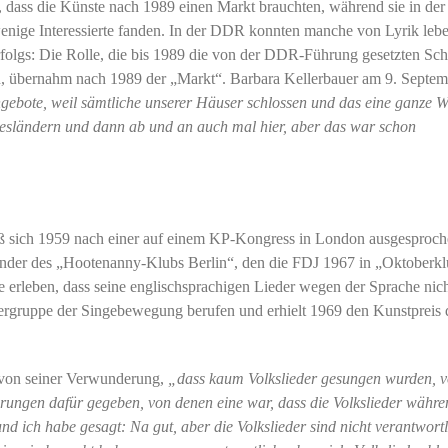
die, dass die Künste nach 1989 einen Markt brauchten, während sie in d
nige Interessierte fanden. In der DDR konnten manche von Lyrik lebe
rfolgs: Die Rolle, die bis 1989 die von der DDR-Führung gesetzten Sc
en, übernahm nach 1989 der „Markt“. Barbara Kellerbauer am 9. Septem
ebote, weil sämtliche unserer Häuser schlossen und das eine ganze We
ndesländern und dann ab und an auch mal hier, aber das war schon
eß sich 1959 nach einer auf einem KP-Kongress in London ausgesproc
ünder des „Hootenanny-Klubs Berlin“, den die FDJ 1967 in „Oktoberk
 erleben, dass seine englischsprachigen Lieder wegen der Sprache nic
ratergruppe der Singebewegung berufen und erhielt 1969 den Kunstpreis 
r von seiner Verwunderung,
„dass kaum Volkslieder gesungen wurden, v
ärungen dafür gegeben, von denen eine war, dass die Volkslieder währe
nd ich habe gesagt: Na gut, aber die Volkslieder sind nicht verantwortl