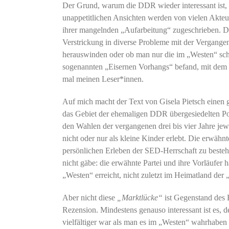
Der Grund, warum die DDR wieder interessant ist, i
unappetitlichen Ansichten werden von vielen Akte
ihrer mangelnden „Aufarbeitung“ zugeschrieben. Di
Verstrickung in diverse Probleme mit der Vergange
herauswinden oder ob man nur die im „Westen“ sch
sogenannten „Eisernen Vorhangs“ befand, mit dem Zi
mal meinen Leser*innen.
Auf mich macht der Text von Gisela Pietsch einen 
das Gebiet der ehemaligen DDR übergesiedelten Poli
den Wahlen der vergangenen drei bis vier Jahre je
nicht oder nur als kleine Kinder erlebt. Die erwähnt
persönlichen Erleben der SED-Herrschaft zu besteh
nicht gäbe: die erwähnte Partei und ihre Vorläufer
„Westen“ erreicht, nicht zuletzt im Heimatland der
Aber nicht diese
„Marktlücke“
ist Gegenstand des 
Rezension. Mindestens genauso interessant ist es, 
vielfältiger war als man es im „Westen“ wahrhaben 