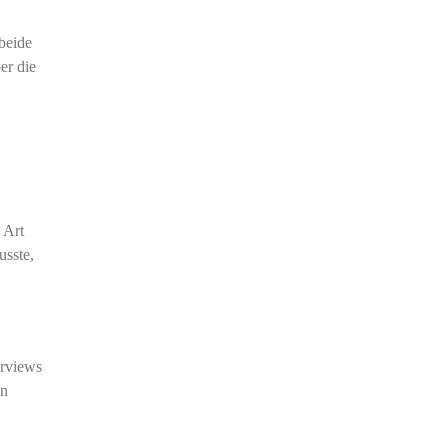
beide
er die
 Art
sste,
erviews
en