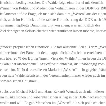
st nicht unbedingt koscher. Die Wahlerfolge einer Partei mit ziemlich
ur*innen von Politik und Medien den Verhältnissen in der DDR vor 19
e Antwort auf die Frage, ob man sich damit im „Westen“ aus der eige
nheit, auch im Hinblick auf die rabiate Kolonisierung der DDR nach 19
on immer gepflegte Dämonisierung von allem, was sich östlich des
el der eigenen Selbstsicherheit wiederaufleben lassen möchte, überlas
geradezu prophetischen Eindruck. Die fast ausschließlich aus dem „Wes
tiker*innen der Partei mit den unappetitlichen Ansichten erreichten do
weils über 20 % der Bürger*innen. Viele der Wähler*innen haben die 
e Partei hat offenbar eine
„Marktlücke“
entdeckt, die unabhängig vom
en scheint. Nicht dass es diesen Markt im „Westen“ nicht gegeben hätt
 haben gute Wahlergebnisse in der Vergangenheit immer wieder auch im
 „schwäbischen Hausfrau“.
Buchs von Michael Kleff und Hans-Eckardt Wenzel, auch nicht dieser
dem musikalischen und kabarettistischen Alltag in der DDR nachzuspüre
wollte und will. Es gab Menschen im „Westen“, die sich politisch eher 