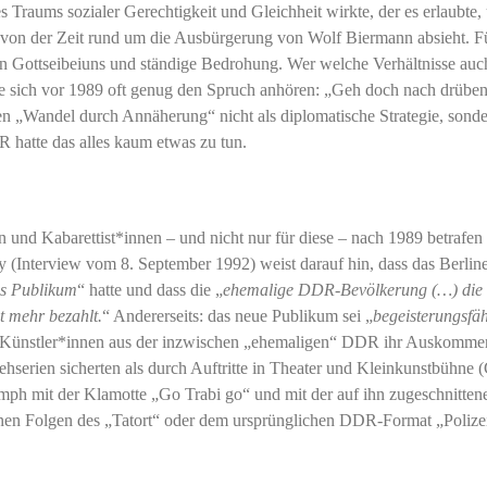
s Traums sozialer Gerechtigkeit und Gleichheit wirkte, der es erlaubte,
von der Zeit rund um die Ausbürgerung von Wolf Biermann absieht. F
 Gottseibeiuns und ständige Bedrohung. Wer welche Verhältnisse auc
ste sich vor 1989 oft genug den Spruch anhören: „Geh doch nach drüben
en „Wandel durch Annäherung“ nicht als diplomatische Strategie, sonde
R hatte das alles kaum etwas zu tun.
und Kabarettist*innen – und nicht nur für diese – nach 1989 betrafen
(Interview vom 8. September 1992) weist darauf hin, dass das Berlin
es Publikum
“ hatte und dass die „
ehemalige DDR-Bevölkerung (…) die 
ht mehr bezahlt.
“ Andererseits: das neue Publikum sei „
begeisterungsfä
le Künstler*innen aus der inzwischen „ehemaligen“ DDR ihr Auskomme
hserien sicherten als durch Auftritte in Theater und Kleinkunstbühne (
ph mit der Klamotte „Go Trabi go“ und mit der auf ihn zugeschnitten
denen Folgen des „Tatort“ oder dem ursprünglichen DDR-Format „Polize