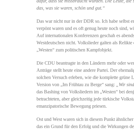
dafür, dass sie missbraucht wurden. Die Leute, die 
das, was sie waren, schön und gut.“
Das war nicht nur in der DDR so. Ich habe selbst er
verpönt waren und es oft genug heute noch sind, w
Auf internationalen Konferenzen geschah es abends 
Westdeutschen nicht. Volkslieder galten als Relikt
„Westen“ zum politischen Kampfobjekt.
Die CDU beantragte in den Ländern mehr oder weni
Anträge stellt heute eine andere Partei. Der ehema
solchen Versuch erleben, wie die komplette grüne La
Version von „Im Frühtau zu Berge“ sang:
„Wir sin
das Bashing von Volksliedern im „Westen“ bei denjen
betrachteten, aber gleichzeitig jede türkische Vo
emanzipatorische Bewegung priesen.
Ost und West waren sich in diesem Punkt ähnlicher a
das ein Grund für den Erfolg und die Wirkungen d