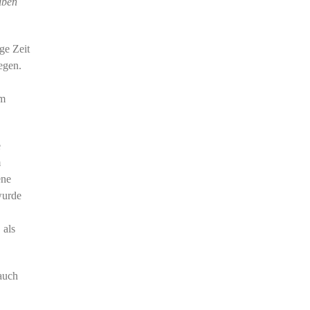
iben
ge Zeit
egen.
im
e
m
ene
wurde
 als
 auch