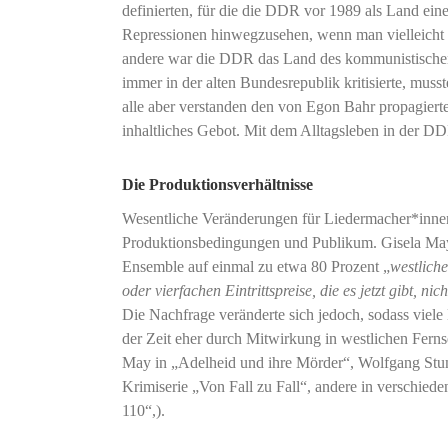
definierten, für die die DDR vor 1989 als Land eine
Repressionen hinwegzusehen, wenn man vielleicht 
andere war die DDR das Land des kommunistischen
immer in der alten Bundesrepublik kritisierte, mus
alle aber verstanden den von Egon Bahr propagiert
inhaltliches Gebot. Mit dem Alltagsleben in der DD
Die Produktionsverhältnisse
Wesentliche Veränderungen für Liedermacher*innen 
Produktionsbedingungen und Publikum. Gisela May 
Ensemble auf einmal zu etwa 80 Prozent „
westlich
oder vierfachen Eintrittspreise, die es jetzt gibt, nic
Die Nachfrage veränderte sich jedoch, sodass vie
der Zeit eher durch Mitwirkung in westlichen Fernse
May in „Adelheid und ihre Mörder“, Wolfgang Stum
Krimiserie „Von Fall zu Fall“, andere in verschie
110“,).