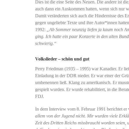
Dies ist die eine Seite des Neuen. Die andere ist 
auch dann ein Auskommen hatten, wenn sich nur we
Damit veränderten sich auch die Hindernisse des E
gegen ungeliebte Texte und ihre Autor*innen hatt
1992:
„Ab Sommer neunzig liefen ja kaum noch Ang
ging. Ich hatte ein paar Konzerte in den alten Bu
schwierig.“
Volkslieder – schön und gut
Perry Friedman (1935 – 1995) war Kanadier. Er li
Einladung in der DDR nieder. Er war einer der Gr
umbenennen ließ. Klang zu amerikanisch. Er musste
gespielt wurden. Er wurde rehabilitiert, in die Be
FDJ.
In dem Interview vom 8. Februar 1991 berichtet e
allem von der Jugend nicht. Mir wurden viele Erkl
Zeit des Dritten Reichs missbraucht worden seien, u