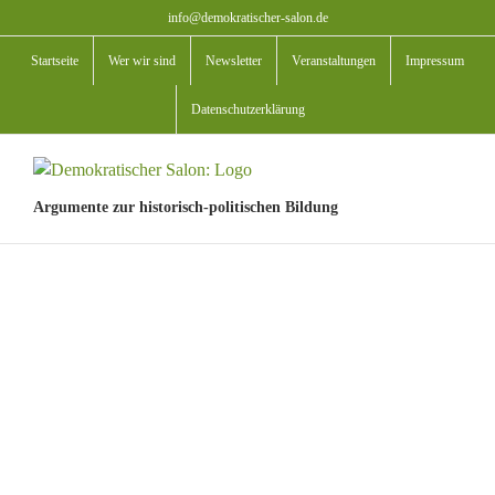
Zum
info@demokratischer-salon.de
Inhalt
Startseite
Wer wir sind
Newsletter
Veranstaltungen
Impressum
springen
Datenschutzerklärung
Argumente zur historisch-politischen Bildung
View
Larger
Image