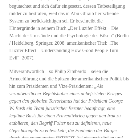
begutachtet und sich dafür eingesetzt, dessen Tatbeteiligung
milder zu bestrafen, weil das in Abu Ghraib herrschende
System zu berücksichtigen sei. Er beschreibt die
Hintergründe in seinem Buch „Der Luzifer-Effekt – Die
Macht der Umstände und die Psychologie des Bösen“ (Berlin
/ Heidelberg, Springer, 2008, amerikanischer Titel: „The
Luzifer Effect – Understanding How Good People Turn
Evil“, 2007).
Mitverantwortlich – so Philip Zimbardo – seien die
Armeeführung und die Spitzen der amerikanischen Politik bis
hin zum Präsidenten und Vize-Präsidenten:
„Als
verantwortlicher Befehlshaber eines unbefristeten Krieges
gegen den globalen Terrorismus hat der Präsident George
W. Bush ein Team juristischer Berater beauftragt, eine
legitime Basis für einen Präventivkrieg gegen den Irak zu
etablieren, den Begriff Folter neu zu definieren, neue
Gefechtsregeln zu entwickeln, die Freiheiten der Bürger
durch den sogenannten PATRIOT Act einzuschränken und