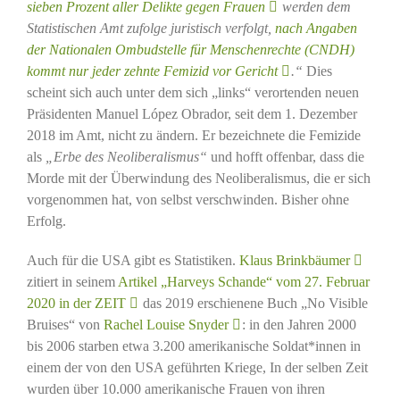
sieben Prozent aller Delikte gegen Frauen
werden dem
Statistischen Amt zufolge juristisch verfolgt,
nach Angaben
der Nationalen Ombudstelle für Menschenrechte (CNDH)
kommt nur jeder zehnte Femizid vor Gericht
.“
Dies
scheint sich auch unter dem sich „links“ verortenden neuen
Präsidenten Manuel López Obrador, seit dem 1. Dezember
2018 im Amt, nicht zu ändern. Er bezeichnete die Femizide
als
„Erbe des Neoliberalismus“
und hofft offenbar, dass die
Morde mit der Überwindung des Neoliberalismus, die er sich
vorgenommen hat, von selbst verschwinden. Bisher ohne
Erfolg.
Auch für die USA gibt es Statistiken.
Klaus Brinkbäumer
zitiert in seinem
Artikel „Harveys Schande“ vom 27. Februar
2020 in der ZEIT
das 2019 erschienene Buch „No Visible
Bruises“ von
Rachel Louise Snyder
: in den Jahren 2000
bis 2006 starben etwa 3.200 amerikanische Soldat*innen in
einem der von den USA geführten Kriege, In der selben Zeit
wurden über 10.000 amerikanische Frauen von ihren