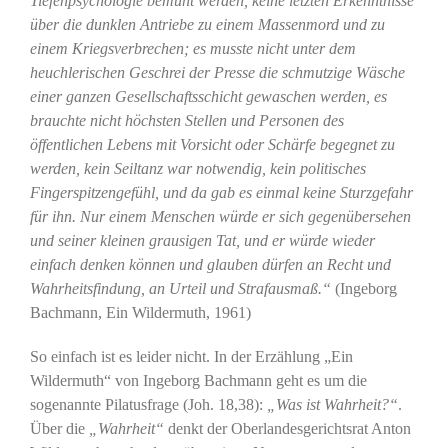
Tiefenpsychologie bemüht werden, keine letzten Erkenntnisse
über die dunklen Antriebe zu einem Massenmord und zu
einem Kriegsverbrechen; es musste nicht unter dem
heuchlerischen Geschrei der Presse die schmutzige Wäsche
einer ganzen Gesellschaftsschicht gewaschen werden, es
brauchte nicht höchsten Stellen und Personen des
öffentlichen Lebens mit Vorsicht oder Schärfe begegnet zu
werden, kein Seiltanz war notwendig, kein politisches
Fingerspitzengefühl, und da gab es einmal keine Sturzgefahr
für ihn. Nur einem Menschen würde er sich gegenübersehen
und seiner kleinen grausigen Tat, und er würde wieder
einfach denken können und glauben dürfen an Recht und
Wahrheitsfindung, an Urteil und Strafausmaß.“
(Ingeborg
Bachmann, Ein Wildermuth, 1961)
So einfach ist es leider nicht. In der Erzählung „Ein
Wildermuth“ von Ingeborg Bachmann geht es um die
sogenannte Pilatusfrage (Joh. 18,38):
„Was ist Wahrheit?“
.
Über die
„Wahrheit“
denkt der Oberlandesgerichtsrat Anton