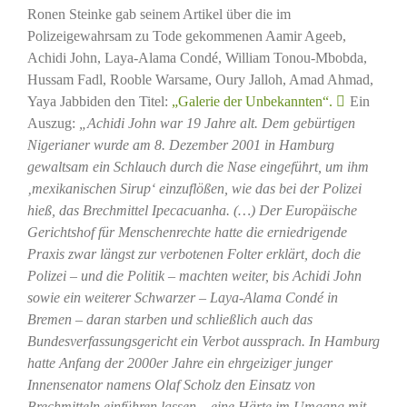
Ronen Steinke gab seinem Artikel über die im
Polizeigewahrsam zu Tode gekommenen Aamir Ageeb,
Achidi John, Laya-Alama Condé, William Tonou-Mbobda,
Hussam Fadl, Rooble Warsame, Oury Jalloh, Amad Ahmad,
Yaya Jabbiden den Titel:
„Galerie der Unbekannten“.
Ein
Auszug:
„Achidi John war 19 Jahre alt. Dem gebürtigen
Nigerianer wurde am 8. Dezember 2001 in Hamburg
gewaltsam ein Schlauch durch die Nase eingeführt, um ihm
‚mexikanischen Sirup‘ einzuflößen, wie das bei der Polizei
hieß, das Brechmittel Ipecacuanha.
(…) Der Europäische
Gerichtshof für Menschenrechte hatte die erniedrigende
Praxis zwar längst zur verbotenen Folter erklärt, doch die
Polizei – und die Politik – machten weiter, bis Achidi John
sowie ein weiterer Schwarzer – Laya-Alama Condé in
Bremen – daran starben und schließlich auch das
Bundesverfassungsgericht ein Verbot aussprach. In Hamburg
hatte Anfang der 2000er Jahre ein ehrgeiziger junger
Innensenator namens Olaf Scholz den Einsatz von
Brechmitteln einführen lassen – eine Härte im Umgang mit