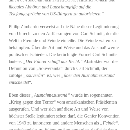
illegales Abhören und Lauschangriffe auf die
Telefongespräche von US-Bürgern zu autorisieren.“
Philip Zimbardo verweist auf die Nähe dieser Legitimierung
von Unrecht zu den Auffassungen von Carl Schmitt, der die
Welt in Freunde und Feinde einteilte. Die Feinde wären zu
bekämpfen. Über die Art und Weise und das Ausmaß werde
politisch entschieden. Die berüchtigte Formel Carl Schmitts
lautete:
„Der Führer schafft das Recht.“
Abstrakter war die
Definition von „Souveränität“ durch Carl Schmitt, der
zufolge
„souverän“
ist, wer
„über den Ausnahmezustand
entscheidet
“.
Eben dieser
„Ausnahmezustand“
wurde im sogenannten
„Krieg gegen den Terror“ vom amerikanischen Präsidenten
ausgerufen. Und wer sich auf diese Art und Weise von
höchster Stelle legitimiert sehen darf, die Genfer Konvention
von 1949 zu ignorieren und andere Menschen als
„Feinde“
,
zu misshandeln, zu foltern und zu ermorden, darf sich dann