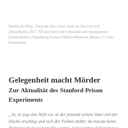
Sandra del Pilar „Treat me like a fool, treat me like I´m evil“
(Ausschnitt), 2017, Öl und Acryl auf Leinwand und transparenter
Synthetikfaser, Sammlung Gustav-Lübcke-Museum, Hamm, © Carlo
Sintermann
Gelegenheit macht Mörder
Zur Aktualität des Stanford Prison
Experiments
„Ja, er zog eine Welt vor, in der jemand seinen Vater mit der
Hacke erschlug und sich der Polizei stellte; da musste keine