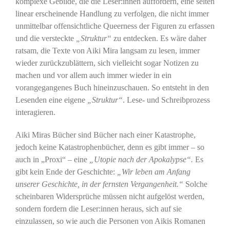
komplexe Gebilde, die die Leser:innen auffordern, eine selten
linear erscheinende Handlung zu verfolgen, die nicht immer
unmittelbar offensichtliche Queerness der Figuren zu erfassen
und die versteckte
„Struktur“
zu entdecken. Es wäre daher
ratsam, die Texte von Aiki Mira langsam zu lesen, immer
wieder zurückzublättern, sich vielleicht sogar Notizen zu
machen und vor allem auch immer wieder in ein
vorangegangenes Buch hineinzuschauen. So entsteht in den
Lesenden eine eigene
„Struktur“
. Lese- und Schreibprozess
interagieren.
Aiki Miras Bücher sind Bücher nach einer Katastrophe,
jedoch keine Katastrophenbücher, denn es gibt immer – so
auch in „Proxi“ – eine
„Utopie nach der Apokalypse“.
Es
gibt kein Ende der Geschichte:
„Wir leben am Anfang
unserer Geschichte, in der fernsten Vergangenheit.“
Solche
scheinbaren Widersprüche müssen nicht aufgelöst werden,
sondern fordern die Leser:innen heraus, sich auf sie
einzulassen, so wie auch die Personen von Aikis Romanen