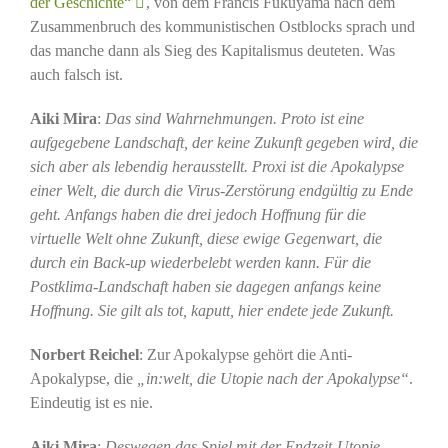
der Geschichte“
, von dem Francis Fukuyama nach dem
Zusammenbruch des kommunistischen Ostblocks sprach und
das manche dann als Sieg des Kapitalismus deuteten. Was
auch falsch ist.
Aiki Mira
:
Das sind Wahrnehmungen. Proto ist eine
aufgegebene Landschaft, der keine Zukunft gegeben wird, die
sich aber als lebendig herausstellt. Proxi ist die Apokalypse
einer Welt, die durch die Virus-Zerstörung endgültig zu Ende
geht. Anfangs haben die drei jedoch Hoffnung für die
virtuelle Welt ohne Zukunft, diese ewige Gegenwart, die
durch ein Back-up wiederbelebt werden kann. Für die
Postklima-Landschaft haben sie dagegen anfangs keine
Hoffnung. Sie gilt als tot, kaputt, hier endete jede Zukunft.
Norbert Reichel
: Zur Apokalypse gehört die Anti-
Apokalypse, die
„in:welt, die Utopie nach der Apokalypse“
.
Eindeutig ist es nie.
Aiki Mira
:
Deswegen das Spiel mit der Endzeit-Utopie,