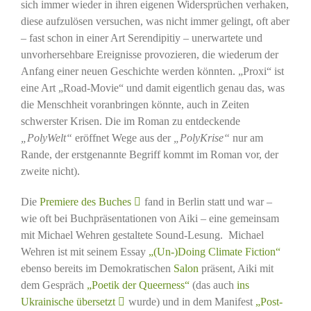
sich immer wieder in ihren eigenen Widersprüchen verhaken,
diese aufzulösen versuchen, was nicht immer gelingt, oft aber
– fast schon in einer Art Serendipitiy – unerwartete und
unvorhersehbare Ereignisse provozieren, die wiederum der
Anfang einer neuen Geschichte werden könnten. „Proxi“ ist
eine Art „Road-Movie“ und damit eigentlich genau das, was
die Menschheit voranbringen könnte, auch in Zeiten
schwerster Krisen. Die im Roman zu entdeckende
„PolyWelt“
eröffnet Wege aus der
„PolyKrise“
nur am
Rande, der erstgenannte Begriff kommt im Roman vor, der
zweite nicht).
Die
Premiere des Buches
fand in Berlin statt und war –
wie oft bei Buchpräsentationen von Aiki – eine gemeinsam
mit Michael Wehren gestaltete Sound-Lesung. Michael
Wehren ist mit seinem Essay
„(Un-)Doing Climate Fiction“
ebenso bereits im Demokratischen
Salon
präsent, Aiki mit
dem Gespräch
„Poetik der Queerness“
(das auch
ins
Ukrainische übersetzt
wurde) und in dem Manifest
„Post-