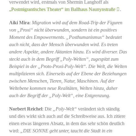
verwendet wird, erstmals von Shermin Langhoff als
„Postmigrantisches Theater“ im Ballhaus Naunynstraße
.
Aiki Mira
:
Migration wird auf dem Road-Trip der Figuren
von „Proxi“ nicht überwunden, sondern ist ein positives
Moment des Empowerments. „Posthumanismus“ bedeutet
auch nicht, dass der Mensch überwunden wird. Es treten
andere Aspekte, andere Aktanten hinzu. Es wird diverser. Das
steckt auch in dem Begriff „Poly-Welten“, zugespitzt zum
Beispiel in der „Proto-Proxi-Poly-Welt“. Die Welt, die Welten
multiplizieren sich. Einerseits auf der Ebene der Beziehungen
zwischen Menschen, Tieren, Natur, Maschinen. Auf der
Weltebene kommen neue Realitäten, Welten hinzu, daher
auch der Begriff der „Poly-Welt“, eine Entgrenzung.
Norbert Reichel
: Die
„Poly-Welt“
verändert sich ständig
und dies wirkt sich auch auf die Schreibweise aus. Ich zitiere
einen etwas längeren Absatz, in dem das sehr schön deutlich
wird:
„DIE SONNE geht unter, taucht die Stadt in ein