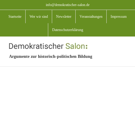
Zum
info@demokratischer-salon.de
Inhalt
Startseite
Wer wir sind
Newsletter
Veranstaltungen
Impressum
springen
Datenschutzerklärung
Argumente zur historisch-politischen Bildung
View
Larger
Image