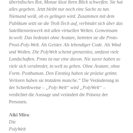
überirdisches Rot, Monae lässt ihren Blick schweifen. Sie hat
alles gegeben. Jetzt bleibt nur noch eine Sache zu tun.
Niemand weiß, ob es gelingen wird. Zusammen mit dem
Publikum setzt sie die Troll-Tech auf, verbindet sich über das
Satellitennetzwerk mit allen virtuellen Welten.
Gemeinsam
in:welt: Das bedeutet ohne Avatare
,
betreten sie die Proto-
Proxi-Poly-Welt. Als Geister. Als lebendiger Code. Als Wind
und Wollen. Die PolyWelt scheint grenzenlos, umfasst viele
Landschaften. Proto ist nur eine davon. Nie zuvor haben so
viele sich verabredet, in:welt zu gehen. Ohne Avatare, ohne
Form. Posthuman. Den Einstieg haben sie präzise getimt.
Verloren haben sie trotzdem manche.“
Die Veränderung in
der Schreibweise –
„Poly-Welt“ wird „PolyWelt“ –
verdichtet die Aussage und verändert die Präsenz der
Personen.
Aiki Mira
:
Die
PolyWelt