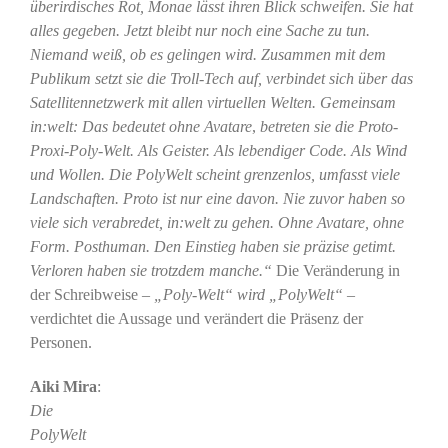
überirdisches Rot, Monae lässt ihren Blick schweifen. Sie hat
alles gegeben. Jetzt bleibt nur noch eine Sache zu tun.
Niemand weiß, ob es gelingen wird. Zusammen mit dem
Publikum setzt sie die Troll-Tech auf, verbindet sich über das
Satellitennetzwerk mit allen virtuellen Welten.
Gemeinsam
in:welt: Das bedeutet ohne Avatare
,
betreten sie die Proto-
Proxi-Poly-Welt. Als Geister. Als lebendiger Code. Als Wind
und Wollen. Die PolyWelt scheint grenzenlos, umfasst viele
Landschaften. Proto ist nur eine davon. Nie zuvor haben so
viele sich verabredet, in:welt zu gehen. Ohne Avatare, ohne
Form. Posthuman. Den Einstieg haben sie präzise getimt.
Verloren haben sie trotzdem manche.“
Die Veränderung in
der Schreibweise –
„Poly-Welt“ wird „PolyWelt“ –
verdichtet die Aussage und verändert die Präsenz der
Personen.
Aiki Mira
:
Die
PolyWelt