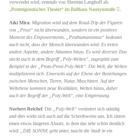
verwendet wird, erstmals von Shermin Langhoff als
„Postmigrantisches Theater“ im Ballhaus Naunynstraße
.
Aiki Mira
:
Migration wird auf dem Road-Trip der Figuren
von „Proxi“ nicht überwunden, sondern ist ein positives
Moment des Empowerments. „Posthumanismus“ bedeutet
auch nicht, dass der Mensch überwunden wird. Es treten
andere Aspekte, andere Aktanten hinzu. Es wird diverser. Das
steckt auch in dem Begriff „Poly-Welten“, zugespitzt zum
Beispiel in der „Proto-Proxi-Poly-Welt“. Die Welt, die Welten
multiplizieren sich. Einerseits auf der Ebene der Beziehungen
zwischen Menschen, Tieren, Natur, Maschinen. Auf der
Weltebene kommen neue Realitäten, Welten hinzu, daher
auch der Begriff der „Poly-Welt“, eine Entgrenzung.
Norbert Reichel
: Die
„Poly-Welt“
verändert sich ständig
und dies wirkt sich auch auf die Schreibweise aus. Ich zitiere
einen etwas längeren Absatz, in dem das sehr schön deutlich
wird:
„DIE SONNE geht unter, taucht die Stadt in ein