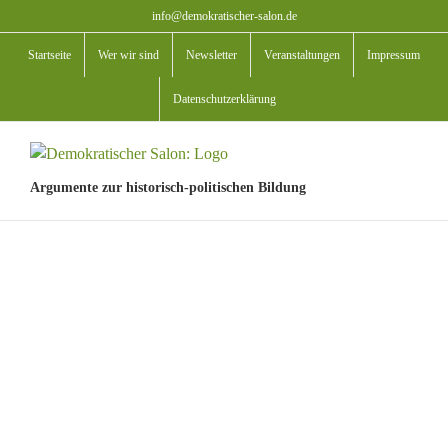
Zum
info@demokratischer-salon.de
Inhalt
Startseite
Wer wir sind
Newsletter
Veranstaltungen
Impressum
springen
Datenschutzerklärung
Argumente zur historisch-politischen Bildung
View
Larger
Image