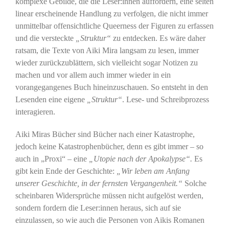
komplexe Gebilde, die die Leser:innen auffordern, eine selten
linear erscheinende Handlung zu verfolgen, die nicht immer
unmittelbar offensichtliche Queerness der Figuren zu erfassen
und die versteckte
„Struktur“
zu entdecken. Es wäre daher
ratsam, die Texte von Aiki Mira langsam zu lesen, immer
wieder zurückzublättern, sich vielleicht sogar Notizen zu
machen und vor allem auch immer wieder in ein
vorangegangenes Buch hineinzuschauen. So entsteht in den
Lesenden eine eigene
„Struktur“
. Lese- und Schreibprozess
interagieren.
Aiki Miras Bücher sind Bücher nach einer Katastrophe,
jedoch keine Katastrophenbücher, denn es gibt immer – so
auch in „Proxi“ – eine
„Utopie nach der Apokalypse“.
Es
gibt kein Ende der Geschichte:
„Wir leben am Anfang
unserer Geschichte, in der fernsten Vergangenheit.“
Solche
scheinbaren Widersprüche müssen nicht aufgelöst werden,
sondern fordern die Leser:innen heraus, sich auf sie
einzulassen, so wie auch die Personen von Aikis Romanen