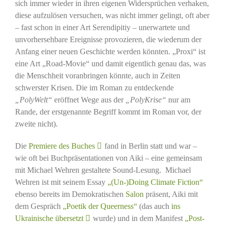
sich immer wieder in ihren eigenen Widersprüchen verhaken,
diese aufzulösen versuchen, was nicht immer gelingt, oft aber
– fast schon in einer Art Serendipitiy – unerwartete und
unvorhersehbare Ereignisse provozieren, die wiederum der
Anfang einer neuen Geschichte werden könnten. „Proxi“ ist
eine Art „Road-Movie“ und damit eigentlich genau das, was
die Menschheit voranbringen könnte, auch in Zeiten
schwerster Krisen. Die im Roman zu entdeckende
„PolyWelt“
eröffnet Wege aus der
„PolyKrise“
nur am
Rande, der erstgenannte Begriff kommt im Roman vor, der
zweite nicht).
Die
Premiere des Buches
fand in Berlin statt und war –
wie oft bei Buchpräsentationen von Aiki – eine gemeinsam
mit Michael Wehren gestaltete Sound-Lesung. Michael
Wehren ist mit seinem Essay
„(Un-)Doing Climate Fiction“
ebenso bereits im Demokratischen
Salon
präsent, Aiki mit
dem Gespräch
„Poetik der Queerness“
(das auch
ins
Ukrainische übersetzt
wurde) und in dem Manifest
„Post-