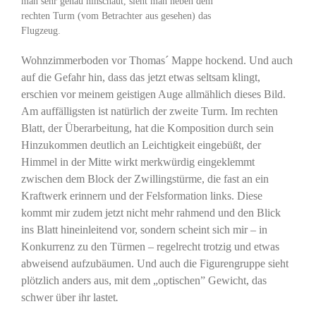
man sehr genau hinschaut, sieht man neben dem
rechten Turm (vom Betrachter aus gesehen) das
Flugzeug.
Wohnzimmerboden vor Thomas´ Mappe hockend. Und auch
auf die Gefahr hin, dass das jetzt etwas seltsam klingt,
erschien vor meinem geistigen Auge allmählich dieses Bild.
Am auffälligsten ist natürlich der zweite Turm. Im rechten
Blatt, der Überarbeitung, hat die Komposition durch sein
Hinzukommen deutlich an Leichtigkeit eingebüßt, der
Himmel in der Mitte wirkt merkwürdig eingeklemmt
zwischen dem Block der Zwillingstürme, die fast an ein
Kraftwerk erinnern und der Felsformation links. Diese
kommt mir zudem jetzt nicht mehr rahmend und den Blick
ins Blatt hineinleitend vor, sondern scheint sich mir – in
Konkurrenz zu den Türmen – regelrecht trotzig und etwas
abweisend aufzubäumen. Und auch die Figurengruppe sieht
plötzlich anders aus, mit dem „optischen” Gewicht, das
schwer über ihr lastet
.