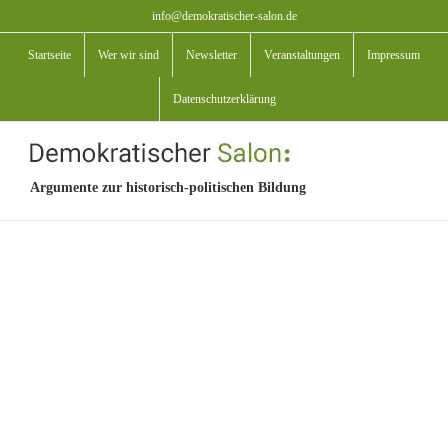
Zum
info@demokratischer-salon.de
Inhalt
Startseite
Wer wir sind
Newsletter
Veranstaltungen
Impressum
springen
Datenschutzerklärung
Argumente zur historisch-politischen Bildung
View
Larger
Image