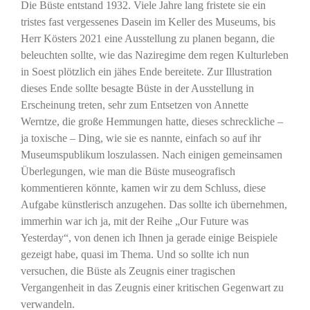
Die Büste entstand 1932. Viele Jahre lang fristete sie ein
tristes fast vergessenes Dasein im Keller des Museums, bis
Herr Kösters 2021 eine Ausstellung zu planen begann, die
beleuchten sollte, wie das Naziregime dem regen Kulturleben
in Soest plötzlich ein jähes Ende bereitete. Zur Illustration
dieses Ende sollte besagte Büste in der Ausstellung in
Erscheinung treten, sehr zum Entsetzen von Annette
Werntze, die große Hemmungen hatte, dieses schreckliche –
ja toxische – Ding, wie sie es nannte, einfach so auf ihr
Museumspublikum loszulassen. Nach einigen gemeinsamen
Überlegungen, wie man die Büste museografisch
kommentieren könnte, kamen wir zu dem Schluss, diese
Aufgabe künstlerisch anzugehen. Das sollte ich übernehmen,
immerhin war ich ja, mit der Reihe „Our Future was
Yesterday“, von denen ich Ihnen ja gerade einige Beispiele
gezeigt habe, quasi im Thema. Und so sollte ich nun
versuchen, die Büste als Zeugnis einer tragischen
Vergangenheit in das Zeugnis einer kritischen Gegenwart zu
verwandeln.