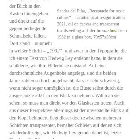
der Blick in den
Sandra del Pilar, „Receptacle for toxic
Kasten hineingehen
culture“ – an attempt at resignification,
und direkt auf die
2021, oil on canvas and transparent
gegenüberliegende
textils veiling a Hitler bronze
bust
from
Schmalseite fallen.
1932 in a glass box, 70x57x39cm
Dort stand – nunmehr
in weißer Schrift –
„1932“
, und zwar in der Typografie, die
ich einem Text von Hedwig Ley entlehnt hatte, in dem sie
schilderte, wie ihre Hitlerbüste entstand. Auf eine
durchschnittliche Augenhöhe angelegt, sind die beiden
Jahreszahlen so hoch angebracht, dass es sehr schwierig,
wenn nicht sogar unmöglich ist, die Büste selbst durch die
ausgestanzte 2021 in den Blick zu nehmen. Will man sie
sehen, so muss man direkt vor den Glaskasten treten. Auch
aus dieser Perspektive allerdings ist der unverstellte Blick auf
den Kopf behindert, liegt dieser doch zwischen mehreren
Schichten transparenter, bemalter Schleier, auf denen sich
wiederholt zeigt, wie Hedwig Ley gerade dabei ist, letzte