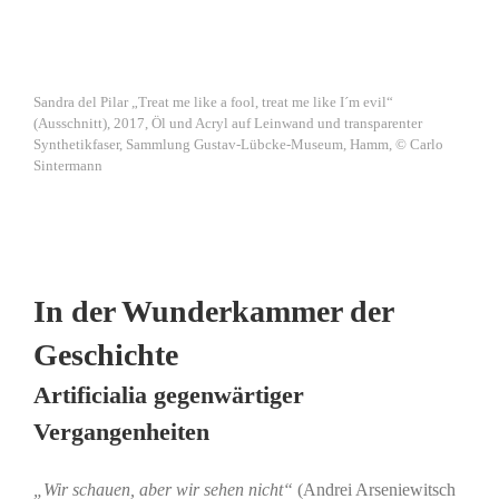
Sandra del Pilar „Treat me like a fool, treat me like I´m evil“
(Ausschnitt), 2017, Öl und Acryl auf Leinwand und transparenter
Synthetikfaser, Sammlung Gustav-Lübcke-Museum, Hamm, © Carlo
Sintermann
In der Wunderkammer der
Geschichte
Artificialia gegenwärtiger
Vergangenheiten
„Wir schauen, aber wir sehen nicht“
(Andrei Arseniewitsch