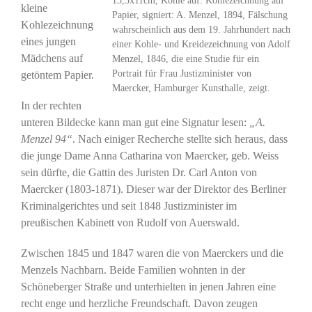
13,3x11cm, Kohle auf: Kohlezeichnung auf
kleine
Papier, signiert: A. Menzel, 1894, Fälschung
Kohlezeichnung
wahrscheinlich aus dem 19. Jahrhundert nach
eines jungen
einer Kohle- und Kreidezeichnung von Adolf
Mädchens auf
Menzel, 1846, die eine Studie für ein
Portrait für Frau Justizminister von
getöntem Papier.
Maercker, Hamburger Kunsthalle, zeigt.
In der rechten
unteren Bildecke kann man gut eine Signatur lesen:
„A.
Menzel 94“
. Nach einiger Recherche stellte sich heraus, dass
die junge Dame Anna Catharina von Maercker, geb. Weiss
sein dürfte, die Gattin des Juristen Dr. Carl Anton von
Maercker (1803-1871). Dieser war der Direktor des Berliner
Kriminalgerichtes und seit 1848 Justizminister im
preußischen Kabinett von Rudolf von Auerswald.
Zwischen 1845 und 1847 waren die von Maerckers und die
Menzels Nachbarn. Beide Familien wohnten in der
Schöneberger Straße und unterhielten in jenen Jahren eine
recht enge und herzliche Freundschaft. Davon zeugen