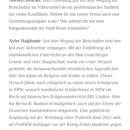
Norbert Reichel
: Bad Godesberg gilt seit dem Wegzug der
Botschaften im Villenviertel als ein problematischer Stadtteil
mit vielen Konflikten. Nehmt ihr mit eurem Verein auch eine
Vermittlungsaufgabe wahr? Wie arbeitet ihr mit dem
Integrationsstab der Stadt Bonn zusammen?
Ayfer Dağdemir
:
Seit dem Wegzug der Botschaften sind nun
fast zwei Jahrzehnte vergangen. Mit der Einführung des
islamkundlichen Unterrichts an drei Bad Godesberger
Grund- und einer Hauptschule wurde ein erster Versuch
gestartet, die heranwachsenden muslimischen Jugendlichen
über den Islam als Religion und Kultur zu bilden. Dieser
Versuch führte auch erfolgreich zu einem neuen Schulgesetz
in NRW, wonach muslimische SchülerInnen in NRW ein
Recht auf Islamischen Religionsunterricht (IRU) haben. Hier
hat Bernd R. Bauknecht maßgeblich, auch auf der Ebene der
Deutschen Islamkonferenz mitgewirkt. Eine gefährliche
Zuspitzung mit der Verletzung einer Polizistin fand 2012 statt,
als ProNRW-Anhänger vor der König-Fahd-Akademie gegen