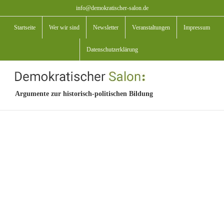
Zum
info@demokratischer-salon.de
Inhalt
Startseite
Wer wir sind
Newsletter
Veranstaltungen
Impressum
springen
Datenschutzerklärung
Argumente zur historisch-politischen Bildung
View
Larger
Image