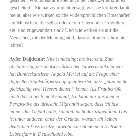
gestalten. Von ihr stammt aber auch der Satz „Multikulti ist
gescheitert“. Sie hat zwar nicht gesagt, was sie konkret damit
meint, aber wie wirken solche widersprüchlichen Botschaften
auf Menschen, die selbst oder deren Eltern oder Großeltern
ein- und zugewandert sind? Und wie wirken sie auf die
Menschen, die der Meinung sind, dass sie immer schon hier
lebten?
Ayfer Dağdemir
:
Nicht unbedingt motivierend. Zum
50.Jahrestag des deutsch-türkischen Anwerbeabkommens
hat Bundeskanzlerin Angela Merkel auf die Frage einer
doppelten Staatsbürgerschaft geantwortet, dass „man nicht
gleichzeitig zwei Heeren dienen“ könne. Als Fraubeträfe
mich das ja noch nicht einmal, Ich kann nur aus meiner
Perspektive als türkische Migrantin sagen, dass ich fast
immer das Gefühl hatte, kulturell nicht dazuzugehören. Das
ist unter anderem einer der Gründe, warum ich keinen
deutschen Pass besitze, obwohl ich seit meinem sechsten
Lebensjahr in Deutschland lebe.