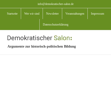
Zum
info@demokratischer-salon.de
Inhalt
Startseite
Wer wir sind
Newsletter
Veranstaltungen
Impressum
springen
Datenschutzerklärung
Argumente zur historisch-politischen Bildung
View
Larger
Image