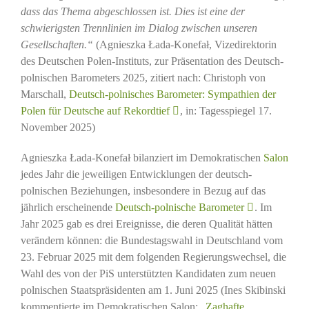
dass das Thema abgeschlossen ist. Dies ist eine der
schwierigsten Trennlinien im Dialog zwischen unseren
Gesellschaften.“
(Agnieszka Łada-Konefał, Vizedirektorin
des Deutschen Polen-Instituts, zur Präsentation des Deutsch-
polnischen Barometers 2025, zitiert nach: Christoph von
Marschall,
Deutsch-polnisches Barometer: Sympathien der
Polen für Deutsche auf Rekordtief
, in: Tagesspiegel 17.
November 2025)
Agnieszka Łada-Konefał bilanziert im Demokratischen
Salon
jedes Jahr die jeweiligen Entwicklungen der deutsch-
polnischen Beziehungen, insbesondere in Bezug auf das
jährlich erscheinende
Deutsch-polnische Barometer
. Im
Jahr 2025 gab es drei Ereignisse, die deren Qualität hätten
verändern können: die Bundestagswahl in Deutschland vom
23. Februar 2025 mit dem folgenden Regierungswechsel, die
Wahl des von der PiS unterstützten Kandidaten zum neuen
polnischen Staatspräsidenten am 1. Juni 2025 (Ines Skibinski
kommentierte im Demokratischen Salon:
„Zaghafte