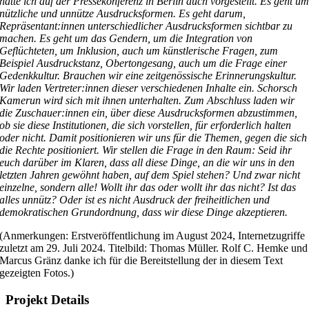
hatte ich auf der Pressekonferenz in Berlin auch vorgestellt. Es geht u
nützliche und unnütze Ausdrucksformen. Es geht darum,
Repräsentant:innen unterschiedlicher Ausdrucksformen sichtbar zu
machen. Es geht um das Gendern, um die Integration von
Geflüchteten, um Inklusion, auch um künstlerische Fragen, zum
Beispiel Ausdruckstanz, Obertongesang, auch um die Frage einer
Gedenkkultur. Brauchen wir eine zeitgenössische Erinnerungskultur.
Wir laden Vertreter:innen dieser verschiedenen Inhalte ein. Schorsch
Kamerun wird sich mit ihnen unterhalten. Zum Abschluss laden wir
die Zuschauer:innen ein, über diese Ausdrucksformen abzustimmen,
ob sie diese Institutionen, die sich vorstellen, für erforderlich halten
oder nicht. Damit positionieren wir uns für die Themen, gegen die sich
die Rechte positioniert. Wir stellen die Frage in den Raum: Seid ihr
euch darüber im Klaren, dass all diese Dinge, an die wir uns in den
letzten Jahren gewöhnt haben, auf dem Spiel stehen? Und zwar nicht
einzelne, sondern alle! Wollt ihr das oder wollt ihr das nicht? Ist das
alles unnütz? Oder ist es nicht Ausdruck der freiheitlichen und
demokratischen Grundordnung, dass wir diese Dinge akzeptieren.
(Anmerkungen: Erstveröffentlichung im August 2024, Internetzugriffe
zuletzt am 29. Juli 2024. Titelbild: Thomas Müller. Rolf C. Hemke und
Marcus Gränz danke ich für die Bereitstellung der in diesem Text
gezeigten Fotos.)
Projekt Details