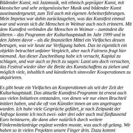
Bildender Kunst, mit Jazzmusik, mit ethnisch geprägter Kunst, mit
klassischer und sehr zeitgenössischer Musik und bildender Kunst
auseinandergesetzt, zum Teil auch mit eigenen Arbeitserfahrungen.
Mein Impetus war dahin zurückzugehen, was das Kunstfest einmal
war und woran sich die Menschen in Weimar auch noch erinnern. Mit
dem Kunstfest verbinden die Menschen in Weimar – zumindest die
älteren – das Programm der Kulturhauptstadt im Jahr 1999 und in
den Jahren davor – als die finanziellen Mittel ein Vielfaches dessen
betrugen, was wir heute zur Verfügung haben. Das ist eigentlich ein
objektiv betrachtet unfairer Vergleich, aber nach Fairness fragt hier
niemand. Aus dieser Zuschreibung habe ich versucht, Kapital zu
schlagen, und war auch so frech zu sagen: Lasst uns doch versuchen,
das Festival wieder über die Breite des Kunstschaffens zu ziehen und
möglich viele, inhaltlich und künstlerisch sinnvoller Kooperationen zu
akquirieren.
Es gibt heute ein Vielfaches an Kooperationen als seit der Zeit der
Kulturhauptstadt. Das aktuelle Kunstfest-Programm ist erneut auch
aus vielen Initiativen entstanden, von denen wir nur einen Bruchteil
initiiert haben, und die oft von Künstler:innen an uns angetragen
wurden. Ich habe viele Gespräche geführt, je nach Zeitpunkt der
Anfrage konnte ich noch zwei- oder drei oder auch mal fünftausend
Euro beisteuern, die dann aber natürlich durch weitere
Fördermittelanträge ergänzt werden musste, was auch oft gelang. Wir
haben so in vielen Projekten unsere Finger drin. Dazu kommt