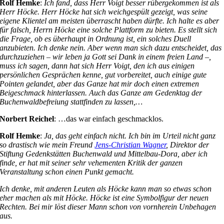
Rolf Hemke
:
Ich fand, dass Herr Voigt besser rübergekommen ist als
Herr Höcke. Herr Höcke hat sich weichgespült gezeigt, was seine
eigene Klientel am meisten überrascht haben dürfte. Ich halte es aber
für falsch, Herrn Höcke eine solche Plattform zu bieten. Es stellt sich
die Frage, ob es überhaupt in Ordnung ist, ein solches Duell
anzubieten. Ich denke nein. Aber wenn man sich dazu entscheidet, das
durchzuziehen – wir leben ja Gott sei Dank in einem freien Land
–,
muss ich sagen, dann hat sich Herr Voigt, den ich aus einigen
persönlichen Gesprächen kenne, gut vorbereitet, auch einige gute
Pointen gelandet, aber das Ganze hat mir doch einen extremen
Beigeschmack hinterlassen. Auch das Ganze am Gedenktag der
Buchenwaldbefreiung stattfinden zu lassen,…
Norbert Reichel
: …das war einfach geschmacklos.
Rolf Hemke
:
Ja, das geht einfach nicht. Ich bin im Urteil nicht ganz
so drastisch wie mein Freund
Jens-Christian Wagner
, Direktor der
Stiftung Gedenkstätten Buchenwald und Mittelbau-Dora, aber ich
finde, er hat mit seiner sehr vehementen Kritik der ganzen
Veranstaltung schon einen Punkt gemacht.
Ich denke, mit anderen Leuten als Höcke kann man so etwas schon
eher machen als mit Höcke. Höcke ist eine Symbolfigur der neuen
Rechten. Bei mir löst dieser Mann schon von vornherein Unbehagen
aus.