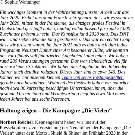
© Sophie Wanninger.
Ein wichtiges Moment in der Wahrnehmung unserer Arbeit war das
Jahr 2020. Es hat uns damals auch sehr genützt, dass wir es sogar im
Jahr 2020, mitten in der Pandemie, als einziges großes Festival in
Deutschland geschafft haben, analog vollumfassend für rund 27.000
Zuschauer präsent zu sein. Das Kunstfest fand 2020 statt. Das DNT
war rund sieben Monate lang geschlossen. Das war ein echter Coup,
dass wir präsent waren. Im Jahr 2021 gab es dann auch durch das
Programm Neustart Kultur einer Art besonderer Blüte, wir konnten
uns vor oftmals voll finanzierten Angeboten kaum retten. Wir haben
rund 200 Veranstaltungen gestemmt. Das war sicherlich zu viel für
unsere kleinen Strukturen. Wir haben das Angebot in den folgenden
Jahren auch deutlich reduziert. Dieses Jahr sind es etwa 140. Das
können wir mit unserem kleinen
Team von sechs Festangestellten
gerade noch bewältigen. Während des Festivals haben wir natürlich
noch etwa 30 kurzzeitig beschäftigte Unterstützer:innen, aber die
gesamte Vorbereitung und Verantwortung liegt bis etwa Mai eines
jeden Jahres bei uns sechs Personen.
Haltung zeigen – Die Kampagne „Die Vielen“
Norbert Reichel
: Kennengelernt haben wir uns auf der
Pressekonferenz zur Vorstellung der Neuauflage der Kampagne „Die
Vielen“ unter dem Motto „Shield & Shine“ im Frühjahr 2023 in der