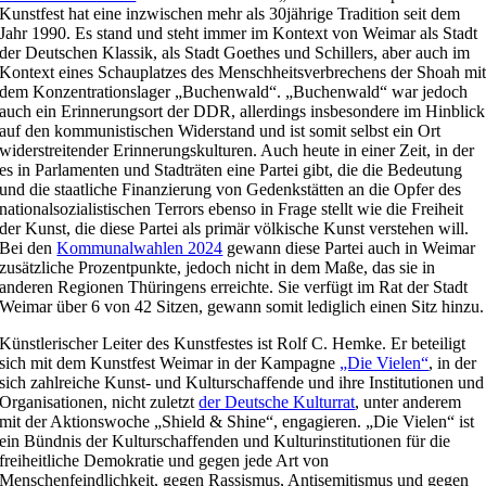
Kunstfest hat eine inzwischen mehr als 30jährige Tradition seit dem
Jahr 1990. Es stand und steht immer im Kontext von Weimar als Stadt
der Deutschen Klassik, als Stadt Goethes und Schillers, aber auch im
Kontext eines Schauplatzes des Menschheitsverbrechens der Shoah mi
dem Konzentrationslager „Buchenwald“. „Buchenwald“ war jedoch
auch ein Erinnerungsort der DDR, allerdings insbesondere im Hinblick
auf den kommunistischen Widerstand und ist somit selbst ein Ort
widerstreitender Erinnerungskulturen. Auch heute in einer Zeit, in der
es in Parlamenten und Stadträten eine Partei gibt, die die Bedeutung
und die staatliche Finanzierung von Gedenkstätten an die Opfer des
nationalsozialistischen Terrors ebenso in Frage stellt wie die Freiheit
der Kunst, die diese Partei als primär völkische Kunst verstehen will.
Bei den
Kommunalwahlen 2024
gewann diese Partei auch in Weimar
zusätzliche Prozentpunkte, jedoch nicht in dem Maße, das sie in
anderen Regionen Thüringens erreichte. Sie verfügt im Rat der Stadt
Weimar über 6 von 42 Sitzen, gewann somit lediglich einen Sitz hinzu.
Künstlerischer Leiter des Kunstfestes ist Rolf C. Hemke. Er beteiligt
sich mit dem Kunstfest Weimar in der Kampagne
„Die Vielen“
, in der
sich zahlreiche Kunst- und Kulturschaffende und ihre Institutionen und
Organisationen, nicht zuletzt
der Deutsche Kulturrat
, unter anderem
mit der Aktionswoche „Shield & Shine“, engagieren. „Die Vielen“ ist
ein Bündnis der Kulturschaffenden und Kulturinstitutionen für die
freiheitliche Demokratie und gegen jede Art von
Menschenfeindlichkeit, gegen Rassismus, Antisemitismus und gegen