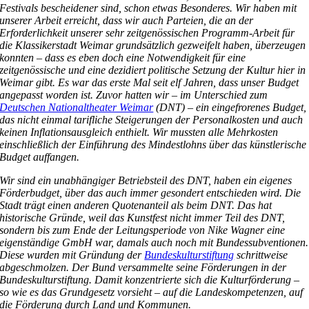
Festivals bescheidener sind, schon etwas Besonderes. Wir haben mit
unserer Arbeit erreicht, dass wir auch Parteien, die an der
Erforderlichkeit unserer sehr zeitgenössischen Programm-Arbeit für
die Klassikerstadt Weimar grundsätzlich gezweifelt haben, überzeugen
konnten – dass es eben doch eine Notwendigkeit für eine
zeitgenössische und eine dezidiert politische Setzung der Kultur hier in
Weimar gibt. Es war das erste Mal seit elf Jahren, dass unser Budget
angepasst worden ist. Zuvor hatten wir – im Unterschied zum
Deutschen Nationaltheater Weimar
(DNT) – ein eingefrorenes Budget,
das nicht einmal tarifliche Steigerungen der Personalkosten und auch
keinen Inflationsausgleich enthielt. Wir mussten alle Mehrkosten
einschließlich der Einführung des Mindestlohns über das künstlerische
Budget auffangen.
Wir sind ein unabhängiger Betriebsteil des DNT, haben ein eigenes
Förderbudget, über das auch immer gesondert entschieden wird. Die
Stadt trägt einen anderen Quotenanteil als beim DNT. Das hat
historische Gründe, weil das Kunstfest nicht immer Teil des DNT,
sondern bis zum Ende der Leitungsperiode von Nike Wagner eine
eigenständige GmbH war, damals auch noch mit Bundessubventionen.
Diese wurden mit Gründung der
Bundeskulturstiftung
schrittweise
abgeschmolzen. Der Bund versammelte seine Förderungen in der
Bundeskulturstiftung. Damit konzentrierte sich die Kulturförderung –
so wie es das Grundgesetz vorsieht – auf die Landeskompetenzen, auf
die Förderung durch Land und Kommunen.