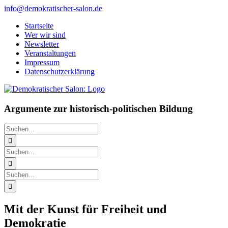
Zum
info@demokratischer-salon.de
Inhalt
Startseite
springen
Wer wir sind
Newsletter
Veranstaltungen
Impressum
Datenschutzerklärung
Argumente zur historisch-politischen Bildung
Suche
nach:
Suche
nach:
Suche
nach:
Mit der Kunst für Freiheit und
Demokratie