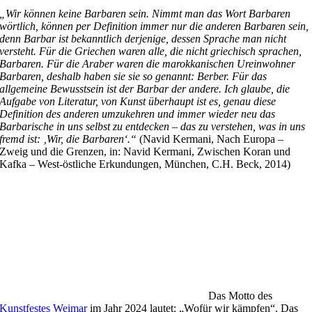
„Wir können keine Barbaren sein. Nimmt man das Wort Barbaren
wörtlich, können per Definition immer nur die anderen Barbaren sein,
denn Barbar ist bekanntlich derjenige, dessen Sprache man nicht
versteht. Für die Griechen waren alle, die nicht griechisch sprachen,
Barbaren. Für die Araber waren die marokkanischen Ureinwohner
Barbaren, deshalb haben sie sie so genannt: Berber. Für das
allgemeine Bewusstsein ist der Barbar der andere. Ich glaube, die
Aufgabe von Literatur, von Kunst überhaupt ist es, genau diese
Definition des anderen umzukehren und immer wieder neu das
Barbarische in uns selbst zu entdecken – das zu verstehen, was in uns
fremd ist: ‚Wir, die Barbaren‘.“
(Navid Kermani, Nach Europa –
Zweig und die Grenzen, in: Navid Kermani, Zwischen Koran und
Kafka – West-östliche Erkundungen, München, C.H. Beck, 2014)
Das Motto des
Kunstfestes Weimar
im Jahr 2024 lautet: „Wofür wir kämpfen“. Das