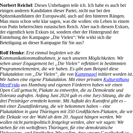
Norbert Reichel
: Dieses Unbehagen teile ich. Ich habe es auch bei
einigen anderen Kandidaten dieser Partei, nicht nur bei den
Spitzenkandidaten der Europawahl, auch auf den hinteren Rängen.
Man muss schon sehr klar sagen, was die wollen: ein Leben in einem
von Putin beherrschten eurasischen Reich. Aber nach diesem Exkurs,
der eigentlich kein Exkurs ist, sondern eher der Hintergrund der
Entstehung der Kampagne „Die Vielen“: Wie wirkt sich die
Beteiligung an dieser Kampagne für Sie aus?
Rolf Hemke
:
Erst einmal begleiten wir die
Kommunikationsmaßnahmen, je nach unseren Möglichkeiten. Wir
sehen unser Engagement bei „Die Vielen“ reflektiert in bestimmten
Programmelementen, die wir haben. Es gibt zum Beispiel diese
Plakataktion von „Die Vielen“, die von
Kampnagel
initiiert worden ist
Wir haben eine eigene Plakataktion. Mit einer privaten
Kulturstiftung
MeetFrida
aus Hamburg und eigenen Förderern haben wir einen
Open Call gemacht, Plakate zu entwerfen, die zu Demokratie und
Toleranz aufrufen. Anfang Juni 2024 gab es eine Jury-Sitzung, die die
drei Preisträger ermitteln konnte. Mit Auftakt des Kunstfest gibt es –
mit einer Zusatzförderung, die wir bekommen haben – eine
Plakataktion in ganz Thüringen mit 350 Großflächen-Plakaten, die wir
die Dekade vor der Wahl ab dem 20. August hängen werden. Wir
wollen nicht parteipolitisch festgelegt werden, aber wir sagen: Wir
stehen für ein weltoffenes Thüringen, für eine demokratische
Diskussions- und Streitkultur. Wir wollen, dass unsere Gesellschaft so