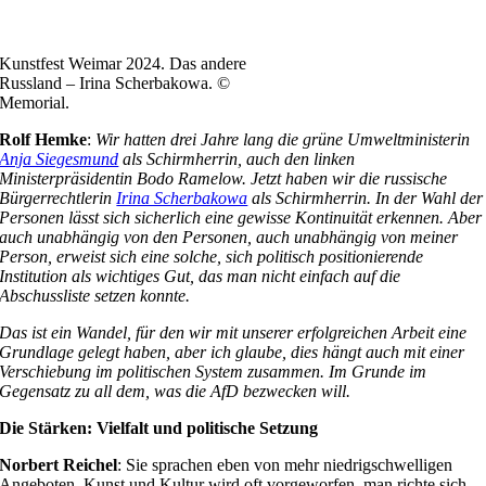
Kunstfest Weimar 2024. Das andere
Russland – Irina Scherbakowa. ©
Memorial.
Rolf Hemke
:
Wir hatten drei Jahre lang die grüne Umweltministerin
Anja Siegesmund
als Schirmherrin, auch den linken
Ministerpräsidentin Bodo Ramelow. Jetzt haben wir die russische
Bürgerrechtlerin
Irina Scherbakowa
als Schirmherrin. In der Wahl der
Personen lässt sich sicherlich eine gewisse Kontinuität erkennen. Aber
auch unabhängig von den Personen, auch unabhängig von meiner
Person, erweist sich eine solche, sich politisch positionierende
Institution als wichtiges Gut, das man nicht einfach auf die
Abschussliste setzen konnte.
Das ist ein Wandel, für den wir mit unserer erfolgreichen Arbeit eine
Grundlage gelegt haben, aber ich glaube, dies hängt auch mit einer
Verschiebung im politischen System zusammen. Im Grunde im
Gegensatz zu all dem, was die AfD bezwecken will.
Die Stärken: Vielfalt und politische Setzung
Norbert Reichel
: Sie sprachen eben von mehr niedrigschwelligen
Angeboten. Kunst und Kultur wird oft vorgeworfen, man richte sich