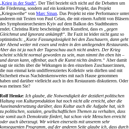
„Krieg in der Stadt“
. Der Titel bezieht sich nicht auf die Debatten um
die Förderung, sondern auf ein konkretes Projekt, das Projekt
„Kriegsweihe“ von
Marc Sinan
. Das Projekt ist eine Performance unte
anderem mit Texten von Paul Celan, die mit einem Auftritt von Bläsern
des Symphonieorchesters Kyiv auf dem Balkon des Stadttheaters
endet. Christina Rietz bescheinigt dem Kunstfest, dass es
„gegen
Gleichmut und Ignoranz ankämpft“
. Ihr Fazit ist leider nicht ganz so
optimistisch:
„Kurze Fassungslosigkeit bei den Zuschauern, dann geht
der Abend weiter mit essen und reden in den umliegenden Restaurants
Aber das ist ja nach der Tagesschau auch nicht anders. Der Krieg
scheint schlicht normal geworden zu sein, man nimmt ihn eben hin –
und daran kann, offenbar, auch die Kunst nichts ändern.“
Aber damit
sagt sie nichts über die Wirkungen in den einzelnen Zuschauer:innen,
die nun einmal kein undifferenziertes Kollektiv sein dürften und mit
Sicherheit etwas Nachdenkenswertes mit nach Hause genommen
haben und darüber vielleicht auch in den Restaurants diskutieren. Oder
was meinen Sie?
Rolf Hemke
:
Ich glaube, die Notwendigkeit der dezidiert politischen
Haltung von Kulturproduktion hat noch nicht alle erreicht, aber die
Auseinandersetzung darüber, dass Kultur auch die Aufgabe hat, sich
zu politischen, sozialen, gesellschaftlichen Themen zu verhalten, dass
sie somit auch Demokratie fördert, hat schon viele Menschen erreicht
oder auch überzeugt. Wir wirken einerseits mit unserem sehr
konsequenten Programm, auf der anderen Seite glaube ich, dass durch