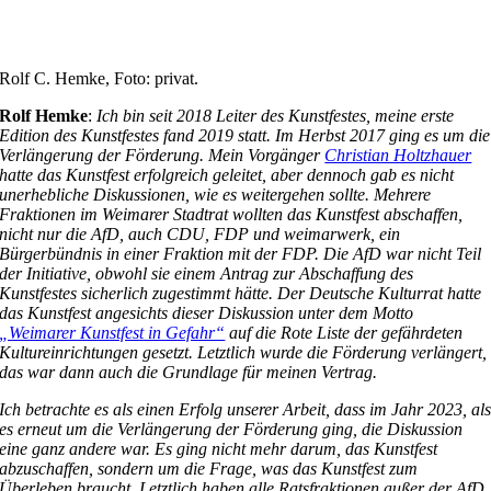
Rolf C. Hemke, Foto: privat.
Rolf Hemke
:
Ich bin seit 2018 Leiter des Kunstfestes, meine erste
Edition des Kunstfestes fand 2019 statt. Im Herbst 2017 ging es um die
Verlängerung der Förderung. Mein Vorgänger
Christian Holtzhauer
hatte das Kunstfest erfolgreich geleitet, aber dennoch gab es nicht
unerhebliche Diskussionen, wie es weitergehen sollte. Mehrere
Fraktionen im Weimarer Stadtrat wollten das Kunstfest abschaffen,
nicht nur die AfD, auch CDU, FDP und weimarwerk, ein
Bürgerbündnis in einer Fraktion mit der FDP. Die AfD war nicht Teil
der Initiative, obwohl sie einem Antrag zur Abschaffung des
Kunstfestes sicherlich zugestimmt hätte. Der Deutsche Kulturrat hatte
das Kunstfest angesichts dieser Diskussion unter dem Motto
„Weimarer Kunstfest in Gefahr“
auf die Rote Liste der gefährdeten
Kultureinrichtungen gesetzt. Letztlich wurde die Förderung verlängert,
das war dann auch die Grundlage für meinen Vertrag.
Ich betrachte es als einen Erfolg unserer Arbeit, dass im Jahr 2023, al
es erneut um die Verlängerung der Förderung ging, die Diskussion
eine ganz andere war. Es ging nicht mehr darum, das Kunstfest
abzuschaffen, sondern um die Frage, was das Kunstfest zum
Überleben braucht. Letztlich haben alle Ratsfraktionen außer der AfD