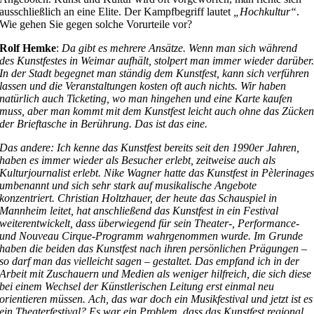
ausschließlich an eine Elite. Der Kampfbegriff lautet
„Hochkultur“
.
Wie gehen Sie gegen solche Vorurteile vor?
Rolf Hemke
:
Da gibt es mehrere Ansätze. Wenn man sich während
des Kunstfestes in Weimar aufhält, stolpert man immer wieder darüber
In der Stadt begegnet man ständig dem Kunstfest, kann sich verführen
lassen und die Veranstaltungen kosten oft auch nichts. Wir haben
natürlich auch Ticketing, wo man hingehen und eine Karte kaufen
muss, aber man kommt mit dem Kunstfest leicht auch ohne das Zücke
der Brieftasche in Berührung. Das ist das eine.
Das andere: Ich kenne das Kunstfest bereits seit den 1990er Jahren,
haben es immer wieder als Besucher erlebt, zeitweise auch als
Kulturjournalist erlebt. Nike Wagner hatte das Kunstfest in Pèlerinage
umbenannt und sich sehr stark auf musikalische Angebote
konzentriert. Christian Holtzhauer, der heute das Schauspiel in
Mannheim leitet, hat anschließend das Kunstfest in ein Festival
weiterentwickelt, dass überwiegend für sein Theater-, Performance-
und Nouveau Cirque-Programm wahrgenommen wurde. Im Grunde
haben die beiden das Kunstfest nach ihren persönlichen Prägungen –
so darf man das vielleicht sagen – gestaltet. Das empfand ich in der
Arbeit mit Zuschauern und Medien als weniger hilfreich, die sich diese
bei einem Wechsel der Künstlerischen Leitung erst einmal neu
orientieren müssen. Ach, das war doch ein Musikfestival und jetzt ist es
ein Theaterfestival? Es war ein Problem, dass das Kunstfest regional