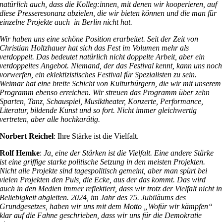
natürlich auch, dass die Kolleg:innen, mit denen wir kooperieren, auf
diese Presseresonanz abzielen, die wir bieten können und die man für
einzelne Projekte auch in Berlin nicht hat.
Wir haben uns eine schöne Position erarbeitet. Seit der Zeit von
Christian Holtzhauer hat sich das Fest im Volumen mehr als
verdoppelt. Das bedeutet natürlich nicht doppelte Arbeit, aber ein
verdoppeltes Angebot. Niemand, der das Festival kennt, kann uns noc
vorwerfen, ein eklektizistisches Festival für Spezialisten zu sein.
Weimar hat eine breite Schicht von Kulturbürgern, die wir mit unserem
Programm ebenso erreichen. Wir streuen das Programm über zehn
Sparten, Tanz, Schauspiel, Musiktheater, Konzerte, Performance,
Literatur, bildende Kunst und so fort. Nicht immer gleichwertig
vertreten, aber alle hochkarätig.
Norbert Reichel
: Ihre Stärke ist die Vielfalt.
Rolf Hemke
:
Ja, eine der Stärken ist die Vielfalt. Eine andere Stärke
ist eine griffige starke politische Setzung in den meisten Projekten.
Nicht alle Projekte sind tagespolitisch gemeint, aber man spürt bei
vielen Projekten den Puls, die Ecke, aus der das kommt. Das wird
auch in den Medien immer reflektiert, dass wir trotz der Vielfalt nicht i
Beliebigkeit abgleiten. 2024, im Jahr des 75. Jubiläums des
Grundgesetzes, haben wir uns mit dem Motto „Wofür wir kämpfen“
klar auf die Fahne geschrieben, dass wir uns für die Demokratie