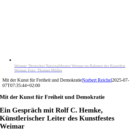
Weimar: Deutsches Nationaltheater Weimar im Rahmen des Kunstfest
Weimar. Foto: Thomas Müller
Mit der Kunst für Freiheit und Demokratie
Norbert Reichel
2025-07-
07T07:35:44+02:00
Mit der Kunst für Freiheit und Demokratie
Ein Gespräch mit Rolf C. Hemke,
Künstlerischer Leiter des Kunstfestes
Weimar