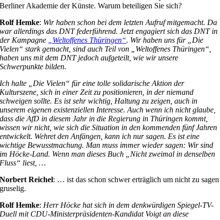
Berliner Akademie der Künste. Warum beteiligen Sie sich?
Rolf Hemke
:
Wir haben schon bei dem letzten Aufruf mitgemacht. Da
war allerdings das DNT federführend. Jetzt engagiert sich das DNT in
der Kampagne
„Weltoffenes Thüringen“
. Wir haben uns für „Die
Vielen“ stark gemacht, sind auch Teil von „Weltoffenes Thüringen“,
haben uns mit dem DNT jedoch aufgeteilt, wie wir unsere
Schwerpunkte bilden.
Ich halte „Die Vielen“ für eine tolle solidarische Aktion der
Kulturszene, sich in einer Zeit zu positionieren, in der niemand
schweigen sollte. Es ist sehr wichtig, Haltung zu zeigen, auch in
unserem eigenen existenziellen Interesse. Auch wenn ich nicht glaube,
dass die AfD in diesem Jahr in die Regierung in Thüringen kommt,
wissen wir nicht, wie sich die Situation in den kommenden fünf Jahren
entwickelt. Wehret den Anfängen, kann ich nur sagen. Es ist eine
wichtige Bewusstmachung. Man muss immer wieder sagen: Wir sind
im Höcke-Land. Wenn man dieses Buch „Nicht zweimal in denselben
Fluss“ liest, …
Norbert Reichel
: … ist das schon schwer erträglich um nicht zu sagen
gruselig.
Rolf Hemke
:
Herr Höcke hat sich in dem denkwürdigen Spiegel-TV-
Duell mit CDU-Ministerpräsidenten-Kandidat Voigt an diese