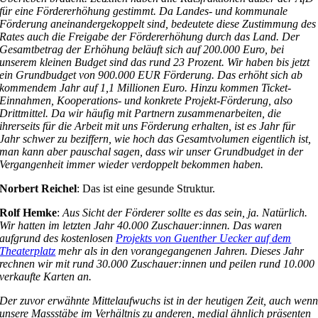
für eine Fördererhöhung gestimmt. Da Landes- und kommunale
Förderung aneinandergekoppelt sind, bedeutete diese Zustimmung des
Rates auch die Freigabe der Fördererhöhung durch das Land. Der
Gesamtbetrag der Erhöhung beläuft sich auf 200.000 Euro, bei
unserem kleinen Budget sind das rund 23 Prozent. Wir haben bis jetzt
ein Grundbudget von 900.000 EUR Förderung. Das erhöht sich ab
kommendem Jahr auf 1,1 Millionen Euro. Hinzu kommen Ticket-
Einnahmen, Kooperations- und konkrete Projekt-Förderung, also
Drittmittel. Da wir häufig mit Partnern zusammenarbeiten, die
ihrerseits für die Arbeit mit uns Förderung erhalten, ist es Jahr für
Jahr schwer zu beziffern, wie hoch das Gesamtvolumen eigentlich ist,
man kann aber pauschal sagen, dass wir unser Grundbudget in der
Vergangenheit immer wieder verdoppelt bekommen haben.
Norbert Reichel
: Das ist eine gesunde Struktur.
Rolf Hemke
:
Aus Sicht der Förderer sollte es das sein, ja. Natürlich.
Wir hatten im letzten Jahr 40.000 Zuschauer:innen. Das waren
aufgrund des kostenlosen
Projekts von Guenther Uecker auf dem
Theaterplatz
mehr als in den vorangegangenen Jahren. Dieses Jahr
rechnen wir mit rund 30.000 Zuschauer:innen und peilen rund 10.000
verkaufte Karten an.
Der zuvor erwähnte Mittelaufwuchs ist in der heutigen Zeit, auch wen
unsere Massstäbe im Verhältnis zu anderen, medial ähnlich präsenten