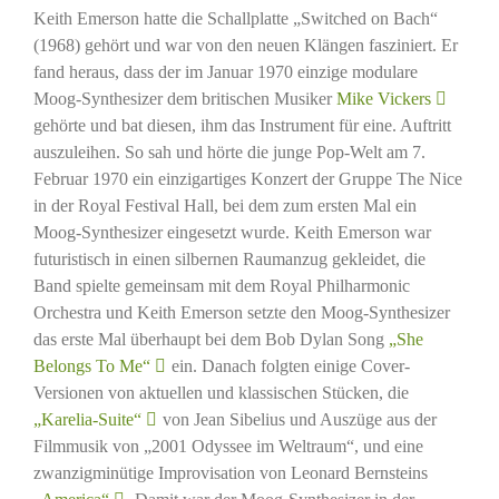
Keith Emerson hatte die Schallplatte „Switched on Bach“
(1968) gehört und war von den neuen Klängen fasziniert. Er
fand heraus, dass der im Januar 1970 einzige modulare
Moog-Synthesizer dem britischen Musiker
Mike Vickers
gehörte und bat diesen, ihm das Instrument für eine. Auftritt
auszuleihen. So sah und hörte die junge Pop-Welt am 7.
Februar 1970 ein einzigartiges Konzert der Gruppe The Nice
in der Royal Festival Hall, bei dem zum ersten Mal ein
Moog-Synthesizer eingesetzt wurde. Keith Emerson war
futuristisch in einen silbernen Raumanzug gekleidet, die
Band spielte gemeinsam mit dem Royal Philharmonic
Orchestra und Keith Emerson setzte den Moog-Synthesizer
das erste Mal überhaupt bei dem Bob Dylan Song
„She
Belongs To Me“
ein. Danach folgten einige Cover-
Versionen von aktuellen und klassischen Stücken, die
„Karelia-Suite“
von Jean Sibelius und Auszüge aus der
Filmmusik von „2001 Odyssee im Weltraum“, und eine
zwanzigminütige Improvisation von Leonard Bernsteins