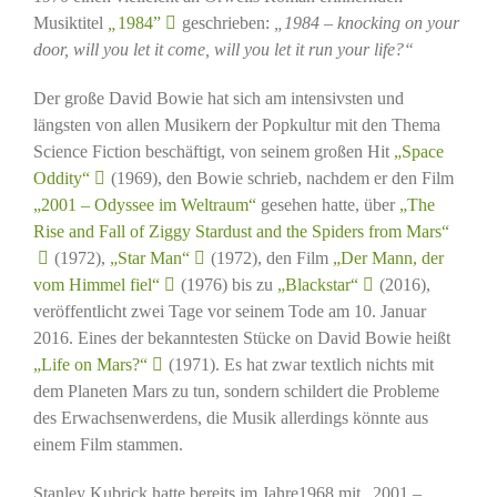
Musiktitel
„
1984”
geschrieben:
„1984 – knocking on your
door, will you let it come, will you let it run your life?“
Der große David Bowie hat sich am intensivsten und
längsten von allen Musikern der Popkultur mit den Thema
Science Fiction beschäftigt, von seinem großen Hit
„Space
Oddity“
(1969), den Bowie schrieb, nachdem er den Film
„2001 – Odyssee im Weltraum“
gesehen hatte, über
„The
Rise and Fall of Ziggy Stardust and the Spiders from Mars“
(1972),
„Star Man“
(1972), den Film
„Der Mann, der
vom Himmel fiel“
(1976) bis zu
„Blackstar“
(2016),
veröffentlicht zwei Tage vor seinem Tode am 10. Januar
2016. Eines der bekanntesten Stücke on David Bowie heißt
„Life on Mars?“
(1971). Es hat zwar textlich nichts mit
dem Planeten Mars zu tun, sondern schildert die Probleme
des Erwachsenwerdens, die Musik allerdings könnte aus
einem Film stammen.
Stanley Kubrick hatte bereits im Jahre1968 mit „2001 –