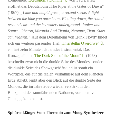
komponiert.
„Astronomy Domine”
von Syd Barrett
eröffnet das Debütalbum „The Piper at the Gates of Dawn”
(1967):
„Lime and limpid green, a second scene. A fight
between the blue you once knew. Floating down, the sound
resounds around the icy waters underground. Jupiter and
Saturn, Oberon, Miranda And Titania, Neptune, Titan. Stars
can frighten.“
Auf dem Debütalbum von „Pink Floyd“ findet
sich ein weiterer passender Titel:
„Interstellar Overdrive“
,
ein fast zehn Minuten dauerndes Instrumental. Das
Konzeptalbum
„The Dark Side of the Moon“
(1973)
beschreibt zwar nicht die dunkle Seite des Mondes, sondern
die dunkle Seite des Showgeschäfts und ist somit ein
Wortspiel, das auf die realen Verhältnisse auf dem Planeten
Erde abhebt, lenkt aber den Blick auf die dunkle Seite des
Mondes, die im Jahre 2026 wieder verstärkt in den
Blickpunkt der raumfahrenden Nationen, vor allem von
China, gekommen ist.
Sphärenklänge: Vom Theremin zum Moog-Synthesizer