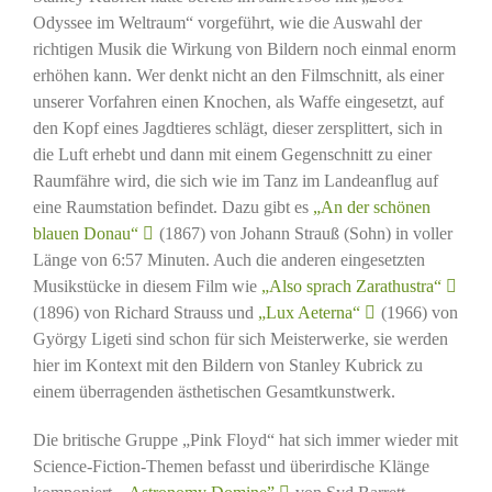
Odyssee im Weltraum“ vorgeführt, wie die Auswahl der
richtigen Musik die Wirkung von Bildern noch einmal enorm
erhöhen kann. Wer denkt nicht an den Filmschnitt, als einer
unserer Vorfahren einen Knochen, als Waffe eingesetzt, auf
den Kopf eines Jagdtieres schlägt, dieser zersplittert, sich in
die Luft erhebt und dann mit einem Gegenschnitt zu einer
Raumfähre wird, die sich wie im Tanz im Landeanflug auf
eine Raumstation befindet. Dazu gibt es
„An der schönen
blauen Donau“
(1867) von Johann Strauß (Sohn) in voller
Länge von 6:57 Minuten. Auch die anderen eingesetzten
Musikstücke in diesem Film wie
„Also sprach Zarathustra“
(1896) von Richard Strauss und
„Lux Aeterna“
(1966) von
György Ligeti sind schon für sich Meisterwerke, sie werden
hier im Kontext mit den Bildern von Stanley Kubrick zu
einem überragenden ästhetischen Gesamtkunstwerk.
Die britische Gruppe „Pink Floyd“ hat sich immer wieder mit
Science-Fiction-Themen befasst und überirdische Klänge