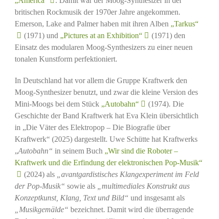
„America“
. Damit war der Moog-Synthesizer in der
britischen Rockmusik der 1970er Jahre angekommen.
Emerson, Lake and Palmer haben mit ihren Alben
„Tarkus“
(1971) und
„Pictures at an Exhibition“
(1971) den
Einsatz des modularen Moog-Synthesizers zu einer neuen
tonalen Kunstform perfektioniert.
In Deutschland hat vor allem die Gruppe Kraftwerk den
Moog-Synthesizer benutzt, und zwar die kleine Version des
Mini-Moogs bei dem Stück
„Autobahn“
(1974). Die
Geschichte der Band Kraftwerk hat Eva Klein übersichtlich
in „Die Väter des Elektropop – Die Biografie über
Kraftwerk“ (2025) dargestellt. Uwe Schütte hat Kraftwerks
„
Autobahn“
in seinem Buch
„Wir sind die Roboter –
Kraftwerk und die Erfindung der elektronischen Pop-Musik“
(2024) als
„avantgardistisches Klangexperiment im Feld
der Pop-Musik“
sowie als
„multimediales Konstrukt aus
Konzeptkunst, Klang, Text und Bild“
und insgesamt als
„Musikgemälde“
bezeichnet. Damit wird die überragende