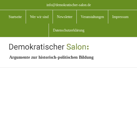
Zum
info@demokratischer-salon.de
Inhalt
Startseite
Wer wir sind
Newsletter
Veranstaltungen
Impressum
springen
Datenschutzerklärung
Argumente zur historisch-politischen Bildung
View
Larger
Image