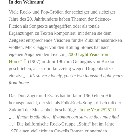
In den Weltraum!
Viele Rock- und Pop-Größen der sechziger und siebziger
Jahre des 20. Jahrhunderts haben Themen der Science-
Fiction als Songtexte aufgegriffen oder als tonale
Ergänzungen zu Texten komponiert, mit denen sie dem
Zeitgeist entsprechende Visionen für die Zukunft ausdrücken
wollten. Mick Jagger von den Rolling Stones hat nach
eigenen Angaben den Text zu
„2000 Light Years from
Home“
(1967) im Juni 1967 im Gefängnis von Brixton
geschrieben, als er dort kurzzeitig wegen Drogenbesitzes
einsaß:
„…It’s so very lonely, you’re two thousand light years
from home.“
Das Duo Zager und Evans hat im Jahre 1969 einen Hit
herausgebracht, der sich als Folk-Rock-Song kritisch mit der
Zukunft der Menschheit beschäftigt:
„In the Year 2525“
:
„… if man is still alive, if woman can survive they may find
…“
Die kalifornische Rock-Gruppe „Spirit“ hat im Jahre
1970 einen vielleicht an Orwells Roman erinnernden