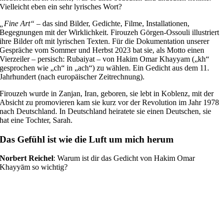
Vielleicht eben ein sehr lyrisches Wort?
„Fine Art“
– das sind Bilder, Gedichte, Filme, Installationen,
Begegnungen mit der Wirklichkeit. Firouzeh Görgen-Ossouli illustriert
ihre Bilder oft mit lyrischen Texten. Für die Dokumentation unserer
Gespräche vom Sommer und Herbst 2023 bat sie, als Motto einen
Vierzeiler – persisch: Rubaiyat – von Hakim Omar Khayyam („kh“
gesprochen wie „ch“ in „ach“) zu wählen. Ein Gedicht aus dem 11.
Jahrhundert (nach europäischer Zeitrechnung).
Firouzeh wurde in Zanjan, Iran, geboren, sie lebt in Koblenz, mit der
Absicht zu promovieren kam sie kurz vor der Revolution im Jahr 1978
nach Deutschland. In Deutschland heiratete sie einen Deutschen, sie
hat eine Tochter, Sarah.
Das Gefühl ist wie die Luft um mich herum
Norbert Reichel
: Warum ist dir das Gedicht von Hakim Omar
Khayyām so wichtig?