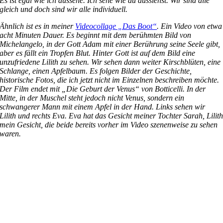
Es ist egal wie ich aussehe. Ich sehe wie du aussiehst. Wir sind alle
gleich und doch sind wir alle individuell.
Ähnlich ist es in meiner
Videocollage „Das Boot“
. Ein Video von etwa
acht Minuten Dauer. Es beginnt mit dem berühmten Bild von
Michelangelo, in der Gott Adam mit einer Berührung seine Seele gibt,
aber es fällt ein Tropfen Blut. Hinter Gott ist auf dem Bild eine
unzufriedene Lilith zu sehen. Wir sehen dann weiter Kirschblüten, eine
Schlange, einen Apfelbaum. Es folgen Bilder der Geschichte,
historische Fotos, die ich jetzt nicht im Einzelnen beschreiben möchte.
Der Film endet mit „Die Geburt der Venus“ von Botticelli. In der
Mitte, in der Muschel steht jedoch nicht Venus, sondern ein
schwangerer Mann mit einem Apfel in der Hand. Links sehen wir
Lilith und rechts Eva. Eva hat das Gesicht meiner Tochter Sarah, Lilit
mein Gesicht, die beide bereits vorher im Video szenenweise zu sehen
waren.