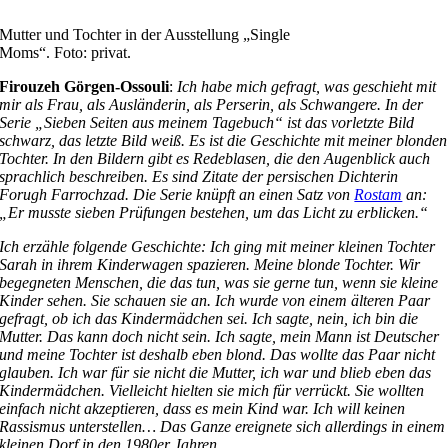
Mutter und Tochter in der Ausstellung „Single
Moms“. Foto: privat.
Firouzeh Görgen-Ossouli
:
Ich habe mich gefragt, was geschieht mit
mir als Frau, als Ausländerin, als Perserin, als Schwangere. In der
Serie „Sieben Seiten aus meinem Tagebuch“ ist das vorletzte Bild
schwarz, das letzte Bild weiß. Es ist die Geschichte mit meiner blonden
Tochter. In den Bildern gibt es Redeblasen, die den Augenblick auch
sprachlich beschreiben. Es sind Zitate der persischen Dichterin
Forugh Farrochzad. Die Serie knüpft an einen Satz von
Rostam
an:
„Er musste sieben Prüfungen bestehen, um das Licht zu erblicken.“
Ich erzähle folgende Geschichte: Ich ging mit meiner kleinen Tochter
Sarah in ihrem Kinderwagen spazieren. Meine blonde Tochter. Wir
begegneten Menschen, die das tun, was sie gerne tun, wenn sie kleine
Kinder sehen. Sie schauen sie an. Ich wurde von einem älteren Paar
gefragt, ob ich das Kindermädchen sei. Ich sagte, nein, ich bin die
Mutter. Das kann doch nicht sein. Ich sagte, mein Mann ist Deutscher
und meine Tochter ist deshalb eben blond. Das wollte das Paar nicht
glauben. Ich war für sie nicht die Mutter, ich war und blieb eben das
Kindermädchen. Vielleicht hielten sie mich für verrückt. Sie wollten
einfach nicht akzeptieren, dass es mein Kind war. Ich will keinen
Rassismus unterstellen… Das Ganze ereignete sich allerdings in einem
kleinen Dorf in den 1980er Jahren.