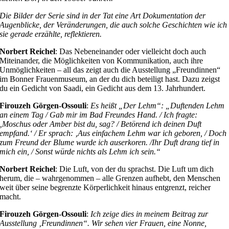
Die Bilder der Serie sind in der Tat eine Art Dokumentation der
Augenblicke, der Veränderungen, die auch solche Geschichten wie ich
sie gerade erzählte, reflektieren.
Norbert Reichel
: Das Nebeneinander oder vielleicht doch auch
Miteinander, die Möglichkeiten von Kommunikation, auch ihre
Unmöglichkeiten – all das zeigt auch die Ausstellung „Freundinnen“
im Bonner Frauenmuseum, an der du dich beteiligt hast. Dazu zeigst
du ein Gedicht von Saadi, ein Gedicht aus dem 13. Jahrhundert.
Firouzeh Görgen-Ossouli
:
Es heißt „Der Lehm“: „Duftenden Lehm
an einem Tag / Gab mir im Bad Freundes Hand. / Ich fragte:
‚Moschus oder Amber bist du, sag? / Betörend ich deinen Duft
empfand.‘ / Er sprach: ‚Aus einfachem Lehm war ich geboren, / Doch
zum Freund der Blume wurde ich auserkoren. /Ihr Duft drang tief in
mich ein, / Sonst würde nichts als Lehm ich sein.“
Norbert Reichel
: Die Luft, von der du sprachst. Die Luft um dich
herum, die – wahrgenommen – alle Grenzen aufhebt, den Menschen
weit über seine begrenzte Körperlichkeit hinaus entgrenzt, reicher
macht.
Firouzeh Görgen-Ossouli
:
Ich zeige dies in meinem Beitrag zur
Ausstellung ‚Freundinnen“. Wir sehen vier Frauen, eine Nonne,