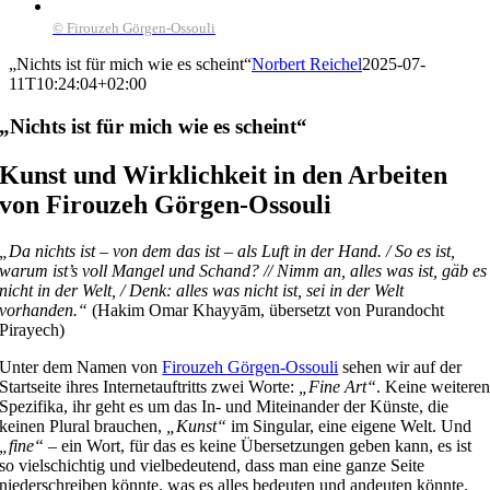
© Firouzeh Görgen-Ossouli
„Nichts ist für mich wie es scheint“
Norbert Reichel
2025-07-
11T10:24:04+02:00
„Nichts ist für mich wie es scheint“
Kunst und Wirklichkeit in den Arbeiten
von Firouzeh Görgen-Ossouli
„Da nichts ist – von dem das ist – als Luft in der Hand. / So es ist,
warum ist’s voll Mangel und Schand? // Nimm an, alles was ist, gäb es
nicht in der Welt, / Denk: alles was nicht ist, sei in der Welt
vorhanden.“
(Hakim Omar Khayyām, übersetzt von Purandocht
Pirayech)
Unter dem Namen von
Firouzeh Görgen-Ossouli
sehen wir auf der
Startseite ihres Internetauftritts zwei Worte:
„Fine Art“
. Keine weitere
Spezifika, ihr geht es um das In- und Miteinander der Künste, die
keinen Plural brauchen,
„Kunst“
im Singular, eine eigene Welt. Und
„fine“
– ein Wort, für das es keine Übersetzungen geben kann, es ist
so vielschichtig und vielbedeutend, dass man eine ganze Seite
niederschreiben könnte, was es alles bedeuten und andeuten könnte.