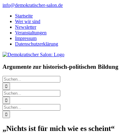
Zum
info@demokratischer-salon.de
Inhalt
Startseite
springen
Wer wir sind
Newsletter
Veranstaltungen
Impressum
Datenschutzerklärung
Argumente zur historisch-politischen Bildung
Suche
nach:
Suche
nach:
Suche
nach:
„Nichts ist für mich wie es scheint“