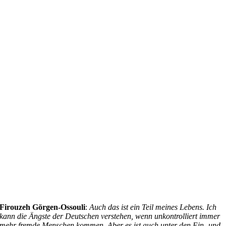
Firouzeh Görgen-Ossouli
:
Auch das
ist ein Teil meines Lebens. Ich
kann die Ängste der Deutschen verstehen, wenn unkontrolliert immer
mehr fremde Menschen kommen. Aber es ist auch unter den Ein- und