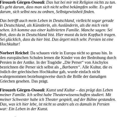
Firouzeh Görgen-Ossouli
:
Das hat bei mir mit Religion nichts zu tun.
Es geht darum, dass man sich nicht selbst bekämpfen sollte. Es geht
darum, sich selbst neu zu ordnen, Selbstgewissheit finden.
Das betrifft auch mein Leben in Deutschland, vielleicht sogar gerade
in Deutschland, als Künstlerin, als Ausländerin, als die mich viele
sehen. Ich komme aus einer kultivierten Familie. Manche sagen: Sei
froh, dass du in Deutschland bist. Hier musst du kein Kopftuch tragen.
Sei glücklich, dass du hier bist. Das ärgert mich sehr. Persien ist eine
Hochkultur!
Norbert Reichel
: Da schauen viele in Europa nicht so genau hin. In
den europäischen Schulen lernen die Kinder von der Bedrohung durch
Persien in der Antike. In der Tragödie „Die Perser“ von Aischylos
bezeichnen die Perser sich selbst als
„Barbaren“
. Alle Kultur, die es
östlich der griechischen Hochkultur gab, wurde einfach nicht
wahrgenommen beziehungsweise durch die Brille der damaligen
Griechen gesehen. Das prägt.
Firouzeh Görgen-Ossouli
:
Kunst und Kultur – das prägt das Leben
meiner Familie. Ich selbst habe Theaterwissenschaften studiert. Mit
meiner Schwester habe ich Theater gespielt, auf der Bühne gestanden.
Das, was ich hier lebe, ist nicht so anders als es damals in Persien
war: Ein Leben in der Kunst.