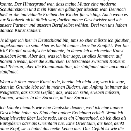
konnte. Der Hintergrund war, dass meine Mutter eine moderne
Schuldirektorin und mein Vater ein gläubiger Moslem war. Dennoch
hielt er die individuelle Freiheit der Kinder für wichtig. Auch wenn es
zur Schahzeit nicht üblich war, durften meine Geschwister und ich
unsere Partner und unseren Beruf selbst wählen. Drei von uns haben
danach Kunst studiert.
Je länger ich hier in Deutschland bin, ums so eher müsste ich glauben,
angekommen zu sein. Aber es bleibt immer derselbe Konflikt: Wer bin
ich? Es gibt nostalgische Momente, in denen ich auch meine Kunst
ausleben kann. Aber das, was ich hier sage, ist alles Jammern auf
hohem Niveau, über die kulturellen Unterschiede zwischen Koblenz
und Teheran, über die Kommunikation, die stattfindet oder auch nicht
stattfindet.
Wenn ich über meine Kunst rede, bereite ich nicht vor, was ich sage,
denn im Grunde lebe ich in meinen Bildern. Am Anfang ist immer die
Neugierde, das strikte Gefühl, das, was ich sehe, erleben müssen,
können, wollen. In der Sprache, mit der Sprache.
Ich könnte niemals wie eine Deutsche denken, weil ich eine andere
Geschichte habe, als Kind eine andere Erziehung erhielt. Wenn ich
beispielsweise über Liebe rede, ist es ein Unterschied, ob ich dies als
Europäerin oder als Orientalin tue. Eine Orientalin, die liebt, denkt
ohne Kopf, sie schaltet das reelle Leben aus. Das Gefühl ist wie die