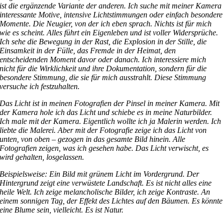
ist die ergänzende Variante der anderen. Ich suche mit meiner Kamera
interessante Motive, intensive Lichtstimmungen oder einfach besondere
Momente. Die Neugier, von der ich eben sprach. Nichts ist für mich
wie es scheint. Alles führt ein Eigenleben und ist voller Widersprüche.
Ich sehe die Bewegung in der Rast, die Explosion in der Stille, die
Einsamkeit in der Fülle, das Fremde in der Heimat, den
entscheidenden Moment davor oder danach. Ich interessiere mich
nicht für die Wirklichkeit und ihre Dokumentation, sondern für die
besondere Stimmung, die sie für mich ausstrahlt. Diese Stimmung
versuche ich festzuhalten.
Das Licht ist in meinen Fotografien der Pinsel in meiner Kamera. Mit
der Kamera hole ich das Licht und schiebe es in meine Naturbilder.
Ich male mit der Kamera. Eigentlich wollte ich ja Malerin werden. Ich
liebte die Malerei. Aber mit der Fotografie zeige ich das Licht von
unten, von oben – gezogen in das gesamte Bild hinein. Alle
Fotografien zeigen, was ich gesehen habe. Das Licht verwischt, es
wird gehalten, losgelassen.
Beispielsweise: Ein Bild mit grünem Licht im Vordergrund. Der
Hintergrund zeigt eine verwüstete Landschaft. Es ist nicht alles eine
heile Welt. Ich zeige melancholische Bilder, ich zeige Kontraste. An
einem sonnigen Tag, der Effekt des Lichtes auf den Bäumen. Es könnte
eine Blume sein, vielleicht. Es ist Natur.