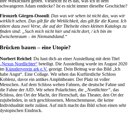
ihre Wirklichkeit geben. Vielleicht ist es das, was ich in dem
schwangeren Adam entdecke? Ist es nicht immer dieselbe Geschichte?
Firouzeh Görgen-Ossouli
:
Das was wir sehen ist nicht das, was wir
wirklich sehen. Das gilt für die Wirklichkeit, das gilt für die Kunst.
Ich
zitiere dazu zwei Verse, die auf der Titelseite eines kleinen Katalogs zu
finden sind: „Such mich nicht hier und nicht dort, / ich bin im
Zwischenraum – im Niemandsland.“
Brücken bauen – eine Utopie?
Norbert Reichel
: Du hast dich an einer Ausstellung mit dem Titel
„Nexus Nordlichter“
beteiligt. Die Ausstellung wurde im August 2020
im
Künstlerverein ark e.V.
gezeigt. Dein Beitrag war das Bild „Ich
habe Angst“. Eine Collage. Wir sehen das Kurfürstliche Schloss
Koblenz, davor ein antikes Amphitheater. Der Platz ist voller
Menschen. Auf dem Schloss wehen Fahnen, die deutsche Fahne und
die Fahne der AfD. Wir sehen Polarlichter, die
„Nordlichter“
, das
Schloss, den Ort der Macht, der Herrschaft, das Theater, den Ort der
zujubelnden, in sich geschlossenen, Menschenmasse, die keine
Individualität mehr zulässt. Auf mich macht das Bild schon einen sehr
dystopischen Eindruck.