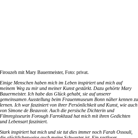
Firouzeh mit Mary Bauermeister, Foto: privat.
Einige Menschen haben mich im Leben inspiriert und mich auf
meinem Weg zu mir und meiner Kunst gestärkt. Dazu gehörte Mary
Bauermeister. Ich habe das Glück gehabt, sie auf unserer
gemeinsamen Ausstellung beim Frauenmuseum Bonn näher kennen z
lernen. Ich war fasziniert von ihrer Persönlichkeit und Kunst, wie auch
von Simone de Beauvoir. Auch die persische Dichterin und
Filmregisseurin Forough Farrokhzad hat mich mit ihren Gedichten
und Lebensart fasziniert.
Stark inspiriert hat mich und sie tut dies immer noch Farah Ossouli,
die glücklicherweise auch meine Schwester ist. Ein rastloser