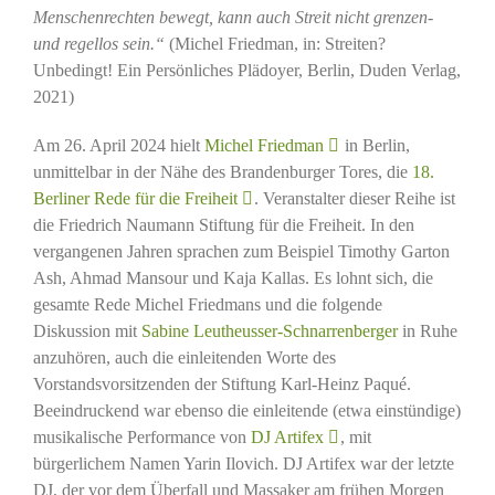
Menschenrechten bewegt, kann auch Streit nicht grenzen-
und regellos sein.“
(Michel Friedman, in: Streiten?
Unbedingt! Ein Persönliches Plädoyer, Berlin, Duden Verlag,
2021)
Am 26. April 2024 hielt
Michel Friedman
in Berlin,
unmittelbar in der Nähe des Brandenburger Tores, die
18.
Berliner Rede für die Freiheit
. Veranstalter dieser Reihe ist
die Friedrich Naumann Stiftung für die Freiheit. In den
vergangenen Jahren sprachen zum Beispiel Timothy Garton
Ash, Ahmad Mansour und Kaja Kallas. Es lohnt sich, die
gesamte Rede Michel Friedmans und die folgende
Diskussion mit
Sabine Leutheusser-Schnarrenberger
in Ruhe
anzuhören, auch die einleitenden Worte des
Vorstandsvorsitzenden der Stiftung Karl-Heinz Paqué.
Beeindruckend war ebenso die einleitende (etwa einstündige)
musikalische Performance von
DJ Artifex
, mit
bürgerlichem Namen Yarin Ilovich. DJ Artifex war der letzte
DJ, der vor dem Überfall und Massaker am frühen Morgen