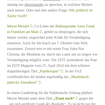
ständig nur
übereinander
zu sprechen, in welchen Medien
auch immer. Oder mal eine andere Frage:
Wie politisch ist
Taylor Swift?
Meron Mendel
, Co-Leiter der
Bildungsstätte Anne Frank
in Frankfurt am Main
, gehört zu denjenigen, die sich
immer wieder, ungeachtet jeder Kritik für Verständigung
einsetzen. Auch für ihn brach am 7. Oktober eine Welt
zusammen. Zurzeit reist er mit seiner Frau Saba-Nur
Cheema, die Muslimin ist, durch das Land, um zu zeigen wie
Verständigung möglich wäre. Die ZEIT portraitierte das Paar
im ZEIT-Magazin vom 25. April 2024 mit dem schönen
doppeldeutigen Titel
„Paartherapie“
. In der FAZ
veröffentlichen die beiden regelmäßig das
„Muslimisch-
jüdische Abendbrot“
.
In einem Gastbeitrag für die Süddeutsche Zeitung plädiert
Meron Mendel unter dem Titel
„Traut euch“
gegen die
„um sich greifende Logik des Boykotts“
. Es ist nicht nur der