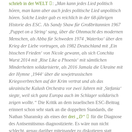
schrieb in der WELT
: „
Man kann jedes Lied politisch
hören, man kann aber auch jedes politische Lied unpolitisch
hören. Solche Lieder gab es reichlich in der 68-jährigen
Historie des ESC. Als Sandy Shaw für Großbritannien 1967
‚Puppet on a String‘ sang, über die Ohnmacht des modernen
Menschen, als Abba für Schweden 1974 ‚Waterloo‘ über den
Krieg der Liebe vortrugen, als 1982 Deutschland mit ‚Ein
bisschen Frieden‘ von Nicole gewann, als sich Conchita
Wurst 2014 mit ‚Rise Like a Phoenix‘ mit sämtlichen
Minderheiten solidarisierte, als 2016 Jamala die Ukraine mit
der Hymne ‚1944‘ über die sowjetrussischen
Kriegsverbrechen auf der Krim vertrat und als das
ukrainische Kalush Orchestra vor zwei Jahren mit ‚Stefania‘
siegte, weil sich ganz Europa auch im Schlager solidarisch
zeigen wollte.“
Die Kritik an dem israelischen ESC-Beitrag
erinnert schon sehr stark an die doppelten Standards, die
Nathan Sharansky als eines der
drei
„D“
für die Diagnose
des Antisemitismus diagnostizierte. Es wäre nun nicht
schlecht, genau darüber
miteinander
zu diskutieren statt