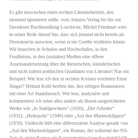
Es gibt inzwischen einen rechten Literaturbetrieb, den
niemand ignorieren sollte, vom Antaios-Verlag bis hin zur
Dresdener Buchhandlung Loschwitz. Michel Friedman wies
in seiner Rede darauf hin, dass sich jemand nicht bereits als
Demokrat:in auswiese, wenn er:sie Goethe rezitieren könne.
Wir brauchen in Schulen und Hochschulen, in den
Feuilletons, in den (sozialen) Medien eine offene
Auseinandersetzung über die literarischen, künstlerischen
und nicht zuletzt politischen Qualitäten von Literatur! Nur ein
Beispiel: Wie lese ich den in rechten Kreisen verehrten Ernst
Jünger? Helmut Kohl beehrte ihn, den eifrigen Botanisierer,
mit einer Art Staatsbesuch. Wie lese, analysiere und
kommentiere ich seine alles andere als liberal ausgerichteten
Werke wie „In Stahlgewittern“ (1920), „Der Arbeiter“
(1932), „Heliopolis“ (1949) oder „Auf den Marmorklippen“
(1939). Vielleicht hilft eine differenzierte Analyse gerade von
„Auf den Marmorklippen“, ein Roman, der während der NS-
Zeit als erster Roman ein Konzentrationslager beschrieb? Ob