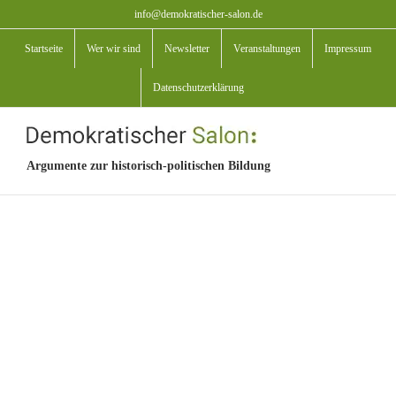
Zum
info@demokratischer-salon.de
Inhalt
Startseite
Wer wir sind
Newsletter
Veranstaltungen
Impressum
springen
Datenschutzerklärung
Argumente zur historisch-politischen Bildung
View
Larger
Image