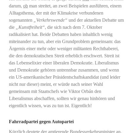
darum,
ob
man streitet, an zwei Beispielen ausführen, einem
Alltagsthema, der mit der Klimakrise verbundenen
sogenannten
„Verkehrswende“
und der aktuellen Debatte um
die
„Kunstfreiheit“
, die sich nach dem 7. Oktober
radikalisiert hat. Beide Debatten haben inhaltlich wenig
miteinander zu tun, aber ein Grundproblem gemeinsam: das
Ärgernis einer mehr oder weniger militanten Rechthaberei,
die den demokratischen Streit erheblich erschwert. Streit ist
das Lebenselixier einer liberalen Demokratie. Liberalismus
und Demokratie gehören untrennbar zusammen, und wenn
ein US-amerikanischer Präsidentschaftskandidat (und leider
nicht nur dieser) meint, er würde nach seiner Wahl
gemeinsam mit Staatschefs wie Viktor Orbán den
Liberalismus abschaffen, sollten wir genau hinhören und
eigentlich wissen, was zu tun ist. Eigentlich!
Fahrradpartei gegen Autopartei
Kürzlich deutete der amtierende Bundesverkehrsminister an,