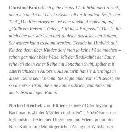
Christine Künzel
:
Ich gehe bis ins 17. Jahrhundert zurück,
denn ich denke bei Gisela Elsner oft an Jonathan Swift. Der
Titel „Die Riesenzwerge“ ist eine direkte Anspielung auf
„Gullivers Reisen“. Oder „A Modest Proposal“! Das ist für
mich eine der stärksten und zugleich drastischsten Satiren.
Schwärzer kann es kaum werden. Gerade im Hinblick auf
Kinder, denn über Kinder darf man ja keine Witze machen –
schon gar nicht böse Witze. Mit der Radikalität der Satire
sehe ich sie in einer Reihe mit Jonathan Swift, später mit
österreichischen Autoren. Als Autorin hat sie allerdings in
dieser Reihe kein Vorbild. Sie sagte auch von sich selbst, sie
sei die erste Frau, die eine Satire schrieb, zumindest im
deutschsprachigen Raum.
Norbert Reichel
: Und Elfriede Jelinek? Oder Ingeborg
Bachmanns „Unter Mördern und Irren“ (1962)? Einer der
treffendsten Texte über Überleben und Wiedergeburt der
Nazi-Kultur im kleinbürgerlichen Alltag der Wirtshäuser.