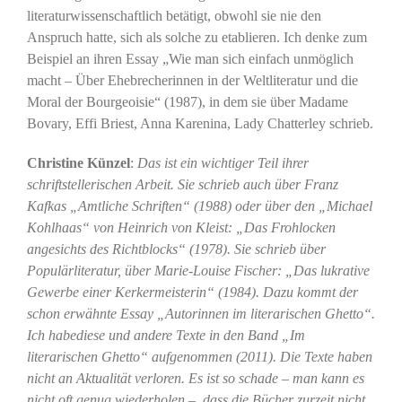
literaturwissenschaftlich betätigt, obwohl sie nie den
Anspruch hatte, sich als solche zu etablieren. Ich denke zum
Beispiel an ihren Essay „Wie man sich einfach unmöglich
macht – Über Ehebrecherinnen in der Weltliteratur und die
Moral der Bourgeoisie“ (1987), in dem sie über Madame
Bovary, Effi Briest, Anna Karenina, Lady Chatterley schrieb.
Christine Künzel
:
Das ist ein wichtiger Teil ihrer
schriftstellerischen Arbeit. Sie schrieb auch über Franz
Kafkas „Amtliche Schriften“ (1988) oder über den „Michael
Kohlhaas“ von Heinrich von Kleist: „Das Frohlocken
angesichts des Richtblocks“ (1978). Sie schrieb über
Populärliteratur, über Marie-Louise Fischer: „Das lukrative
Gewerbe einer Kerkermeisterin“ (1984). Dazu kommt der
schon erwähnte Essay „Autorinnen im literarischen Ghetto“.
Ich habediese und andere Texte in den Band „Im
literarischen Ghetto“ aufgenommen (2011). Die Texte haben
nicht an Aktualität verloren. Es ist so schade – man kann es
nicht oft genug wiederholen –, dass die Bücher zurzeit nicht