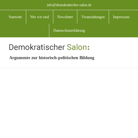
Zum
info@demokratischer-salon.de
Inhalt
Startseite
Wer wir sind
Newsletter
Veranstaltungen
Impressum
springen
Datenschutzerklärung
Argumente zur historisch-politischen Bildung
View
Larger
Image