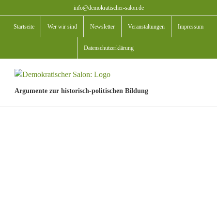
Zum
info@demokratischer-salon.de
Inhalt
Startseite
Wer wir sind
Newsletter
Veranstaltungen
Impressum
springen
Datenschutzerklärung
Argumente zur historisch-politischen Bildung
View
Larger
Image