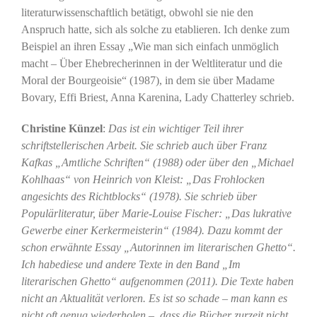
literaturwissenschaftlich betätigt, obwohl sie nie den
Anspruch hatte, sich als solche zu etablieren. Ich denke zum
Beispiel an ihren Essay „Wie man sich einfach unmöglich
macht – Über Ehebrecherinnen in der Weltliteratur und die
Moral der Bourgeoisie“ (1987), in dem sie über Madame
Bovary, Effi Briest, Anna Karenina, Lady Chatterley schrieb.
Christine Künzel
:
Das ist ein wichtiger Teil ihrer
schriftstellerischen Arbeit. Sie schrieb auch über Franz
Kafkas „Amtliche Schriften“ (1988) oder über den „Michael
Kohlhaas“ von Heinrich von Kleist: „Das Frohlocken
angesichts des Richtblocks“ (1978). Sie schrieb über
Populärliteratur, über Marie-Louise Fischer: „Das lukrative
Gewerbe einer Kerkermeisterin“ (1984). Dazu kommt der
schon erwähnte Essay „Autorinnen im literarischen Ghetto“.
Ich habediese und andere Texte in den Band „Im
literarischen Ghetto“ aufgenommen (2011). Die Texte haben
nicht an Aktualität verloren. Es ist so schade – man kann es
nicht oft genug wiederholen –, dass die Bücher zurzeit nicht