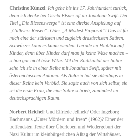
Christine Künzel
:
Ich gehe bis ins 17. Jahrhundert zurück,
denn ich denke bei Gisela Elsner oft an Jonathan Swift. Der
Titel „Die Riesenzwerge“ ist eine direkte Anspielung auf
„Gullivers Reisen“. Oder „A Modest Proposal“! Das ist für
mich eine der stärksten und zugleich drastischsten Satiren.
Schwärzer kann es kaum werden. Gerade im Hinblick auf
Kinder, denn über Kinder darf man ja keine Witze machen –
schon gar nicht böse Witze. Mit der Radikalität der Satire
sehe ich sie in einer Reihe mit Jonathan Swift, später mit
österreichischen Autoren. Als Autorin hat sie allerdings in
dieser Reihe kein Vorbild. Sie sagte auch von sich selbst, sie
sei die erste Frau, die eine Satire schrieb, zumindest im
deutschsprachigen Raum.
Norbert Reichel
: Und Elfriede Jelinek? Oder Ingeborg
Bachmanns „Unter Mördern und Irren“ (1962)? Einer der
treffendsten Texte über Überleben und Wiedergeburt der
Nazi-Kultur im kleinbürgerlichen Alltag der Wirtshäuser.