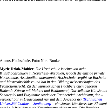
Alanus-Hochschule, Foto: Nora Bunke
Myrle Dziak-Mahler
:
Die Hochschule ist eine von acht
Kunsthochschulen in Nordrhein-Westfalen, jedoch die einzige private
Hochschule. Als staatlich anerkannte Hochschule vergibt sie Bachelor
und Masterabschlüsse und hat in den Bildungswissenschaften das
Promotionsrecht. Zu den künstlerischen Fachbereichen gehören
Bildende Künste mit Malerei und Bildhauerei, Darstellende Künste mit
Schauspiel und Eurythmie sowie der Fachbereich Architektur, der –
vergleichbar in Deutschland nur mit dem Angebot der
Technischen
Universität Cottbus – Senftenberg
– ein starkes künstlerisches Element
enthält. Wir bilden auch Kunsttherapeut*innen aus. Die Bereiche