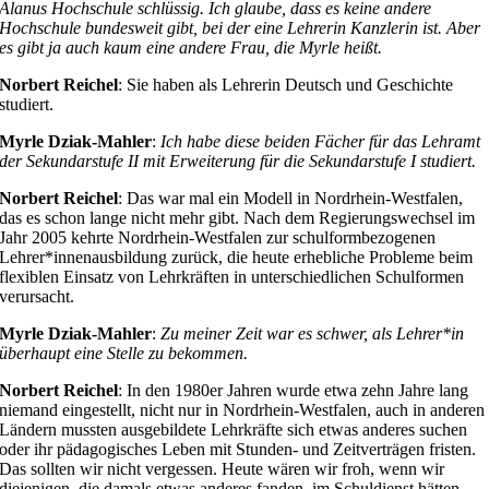
Alanus Hochschule schlüssig. Ich glaube, dass es keine andere
Hochschule bundesweit gibt, bei der eine Lehrerin Kanzlerin ist. Aber
es gibt ja auch kaum eine andere Frau, die Myrle heißt.
Norbert Reichel
: Sie haben als Lehrerin Deutsch und Geschichte
studiert.
Myrle Dziak-Mahler
:
Ich habe diese beiden Fächer für das Lehramt
der Sekundarstufe II mit Erweiterung für die Sekundarstufe I studiert.
Norbert Reichel
: Das war mal ein Modell in Nordrhein-Westfalen,
das es schon lange nicht mehr gibt. Nach dem Regierungswechsel im
Jahr 2005 kehrte Nordrhein-Westfalen zur schulformbezogenen
Lehrer*innenausbildung zurück, die heute erhebliche Probleme beim
flexiblen Einsatz von Lehrkräften in unterschiedlichen Schulformen
verursacht.
Myrle Dziak-Mahler
:
Zu meiner Zeit war es schwer, als Lehrer*in
überhaupt eine Stelle zu bekommen.
Norbert Reichel
: In den 1980er Jahren wurde etwa zehn Jahre lang
niemand eingestellt, nicht nur in Nordrhein-Westfalen, auch in anderen
Ländern mussten ausgebildete Lehrkräfte sich etwas anderes suchen
oder ihr pädagogisches Leben mit Stunden- und Zeitverträgen fristen.
Das sollten wir nicht vergessen. Heute wären wir froh, wenn wir
diejenigen, die damals etwas anderes fanden, im Schuldienst hätten.