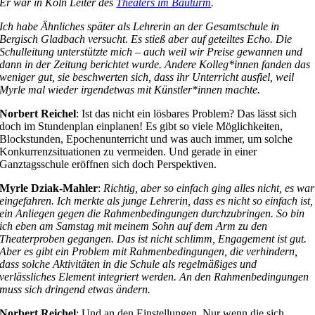
Er war in Köln Leiter des
Theaters im Bauturm
.
Ich habe Ähnliches später als Lehrerin an der Gesamtschule in
Bergisch Gladbach versucht. Es stieß aber auf geteiltes Echo. Die
Schulleitung unterstützte mich – auch weil wir Preise gewannen und
dann in der Zeitung berichtet wurde. Andere Kolleg*innen fanden das
weniger gut, sie beschwerten sich, dass ihr Unterricht ausfiel, weil
Myrle mal wieder irgendetwas mit Künstler*innen machte.
Norbert Reichel
: Ist das nicht ein lösbares Problem? Das lässt sich
doch im Stundenplan einplanen! Es gibt so viele Möglichkeiten,
Blockstunden, Epochenunterricht und was auch immer, um solche
Konkurrenzsituationen zu vermeiden. Und gerade in einer
Ganztagsschule eröffnen sich doch Perspektiven.
Myrle Dziak-Mahler
:
Richtig, aber so einfach ging alles nicht, es war
eingefahren. Ich merkte als junge Lehrerin, dass es nicht so einfach ist,
ein Anliegen gegen die Rahmenbedingungen durchzubringen. So bin
ich eben am Samstag mit meinem Sohn auf dem Arm zu den
Theaterproben gegangen. Das ist nicht schlimm, Engagement ist gut.
Aber es gibt ein Problem mit Rahmenbedingungen, die verhindern,
dass solche Aktivitäten in die Schule als regelmäßiges und
verlässliches Element integriert werden. An den Rahmenbedingungen
muss sich dringend etwas ändern.
Norbert Reichel
: Und an den Einstellungen. Nur wenn die sich