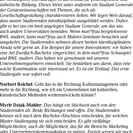
ästhetische Bildung. Dieses bietet unter anderem ein Studium General
der Geisteswissenschaften mit Themen, die sich als
Gesellschaftsgestaltung charakterisieren ließen. Wir legen Wert darauf,
dass unsere Studierenden interdisziplinär ausgebildet werden. Daher
gibt es bei uns ein breit angelegtes Studium Generale, um das uns
auch andere Universitäten beneiden. Wenn man*frau beispielsweise
BWL studiert, kann man*frau auch Malerei-Seminare besuchen und
umgekehrt. Die Studierenden nehmen diesen breiten interdisziplinären
Ansatz sehr gerne an. Ein Beispiel für unsere Innovationen: wir haben
eine Art Zweifach-Bachelor eingerichtet, in dem man*frau Schauspiel
und BWL studiert. Das haben wir gemeinsam mit unseren
Unternehmenspartnern entwickelt. Sie bestärkten uns darin, dass eine
solche Kombination sehr interessant sei. Es ist ein Testlauf. Das erste
Studienjahr war sofort voll.
Norbert Reichel
: Geht das in die Richtung Kulturmanagement oder
mehr in die Richtung, wie ich ein Unternehmen mit kulturellen,
künstlerischen Methoden weiterentwickeln könnte?
Myrle Dziak-Mahler
:
Das hängt ein Stückweit auch von den
Studierenden ab. Beide
Richtungen sind offen. Die Studierenden
können sich nach dem Bachelor-Abschluss entscheiden, für welchen
Master-Studiengang sie sich entscheiden. Es gibt vielfältige
Möglichkeiten, auch die Möglichkeit, das für die Bereiche Marketing
oder Unternehmenskommunikation zu nutzen. Zurzeit wissen wir noch