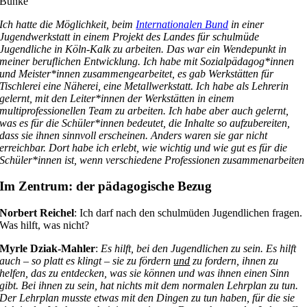
Bunke
Ich hatte die Möglichkeit, beim
Internationalen Bund
in einer
Jugendwerkstatt in einem Projekt des Landes für schulmüde
Jugendliche in Köln-Kalk zu arbeiten. Das war ein Wendepunkt in
meiner beruflichen Entwicklung. Ich habe mit Sozialpädagog*innen
und Meister*innen zusammengearbeitet, es gab Werkstätten für
Tischlerei eine Näherei, eine Metallwerkstatt. Ich habe als Lehrerin
gelernt, mit den Leiter*innen der Werkstätten in einem
multiprofessionellen Team zu arbeiten. Ich habe aber auch gelernt,
was es für die Schüler*innen bedeutet, die Inhalte so aufzubereiten,
dass sie ihnen sinnvoll erscheinen. Anders waren sie gar nicht
erreichbar. Dort habe ich erlebt, wie wichtig und wie gut es für die
Schüler*innen ist, wenn verschiedene Professionen zusammenarbeiten
Im Zentrum: der pädagogische Bezug
Norbert Reichel
: Ich darf nach den schulmüden Jugendlichen fragen.
Was hilft, was nicht?
Myrle Dziak-Mahler
:
Es hilft, bei den Jugendlichen zu sein. Es hilft
auch – so platt es klingt – sie zu fördern
und
zu fordern, ihnen zu
helfen, das zu entdecken, was sie können und was ihnen einen Sinn
gibt. Bei ihnen zu sein, hat nichts mit dem normalen Lehrplan zu tun.
Der Lehrplan musste etwas mit den Dingen zu tun haben, für die sie