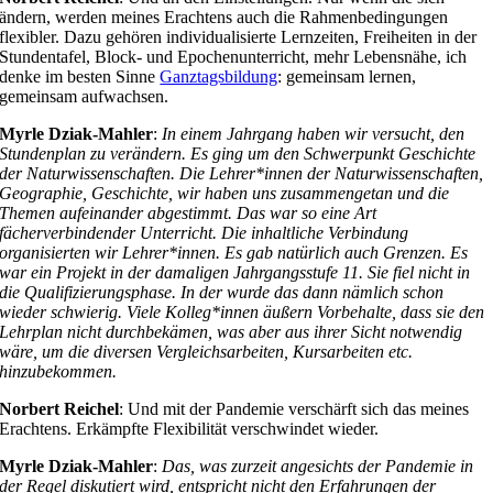
ändern, werden meines Erachtens auch die Rahmenbedingungen
flexibler. Dazu gehören individualisierte Lernzeiten, Freiheiten in der
Stundentafel, Block- und Epochenunterricht, mehr Lebensnähe, ich
denke im besten Sinne
Ganztagsbildung
: gemeinsam lernen,
gemeinsam aufwachsen.
Myrle Dziak-Mahler
:
In einem Jahrgang haben wir versucht, den
Stundenplan zu verändern. Es ging um den Schwerpunkt Geschichte
der Naturwissenschaften. Die Lehrer*innen der Naturwissenschaften,
Geographie, Geschichte, wir haben uns zusammengetan und die
Themen aufeinander abgestimmt. Das war so eine Art
fächerverbindender Unterricht. Die inhaltliche Verbindung
organisierten wir Lehrer*innen. Es gab natürlich auch Grenzen. Es
war ein Projekt in der damaligen Jahrgangsstufe 11. Sie fiel nicht in
die Qualifizierungsphase. In der wurde das dann nämlich schon
wieder schwierig. Viele Kolleg*innen äußern Vorbehalte, dass sie den
Lehrplan nicht durchbekämen, was aber aus ihrer Sicht notwendig
wäre, um die diversen Vergleichsarbeiten, Kursarbeiten etc.
hinzubekommen.
Norbert Reichel
: Und mit der Pandemie verschärft sich das meines
Erachtens. Erkämpfte Flexibilität verschwindet wieder.
Myrle Dziak-Mahler
:
Das, was zurzeit angesichts der Pandemie in
der Regel diskutiert wird, entspricht nicht den Erfahrungen der