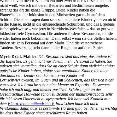
Wenn ich von diesen Kindern ein oder zwei in der Klasse habe und
nicht weiß, wie ich mit deren Bedarfen und Bedürfnissen umgehe,
sprengt das oft die ganze Gruppe. Diese Kinder haben die
Planer*innen der Inklusion in den Ministerien gar nicht auf dem
Schirm. Die einen sagen dann sehr schnell, diese Kinder gehören nicht
in die Klasse, nicht in die entsprechende Schulform, und das Ergebnis
ist beispielsweise – wie jetzt in Nordrhein-Westfalen – das so gut wie
inklusionsfreie Gymnasium. Die anderen fordern Ressourcen, die sie
weder haben noch bekommen. Denn selbst wenn sie die Stellen haben,
finden sie kein Personal auf dem Markt. Und die versprochene
Tandem-Besetzung steht dann in der Regel nur auf dem Papier.
Myrle Dziak-Mahler
:
Die Ressourcen sind das eine, das andere ist
die Expertise. Es geht nicht nur darum mehr Personal zu haben. Sie
müssen sich vorstellen, dass Sie an einer Schule dann vielleicht einige
autistische Kinder haben, einige sehr emotionale Kinder, die auch
durchaus sehr kreativ sein können, zwei Kinder mit
Lernschwierigkeiten, im Guten und im Schlechten, das löst sich nicht
von selbst. Ich brauche schon eine Menge an Expertise. Deswegen
habe ich mich aufgrund meiner positiven Erfahrungen an der
Gesamtschule Holweide schon zu Beginn der Inklusionsdebatte sehr
für inklusiven Unterricht ausgesprochen. Ich hatte viel Kontakt mit
dem
Eltern-Verein mittendrin e.V.
Inzwischen habe ich auch
Verständnis dafür, dass es bestimmte Formen gibt, bei denen es wichti
ist, dass diese Kinder einen geschützten Raum haben.