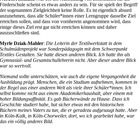
Förderschule scheint es etwas anders zu sein. Für sie spielt der Begriff
der sogenannten Zielgleichheit keine Rolle. Es ist eigentlich absurd
anzunehmen, dass alle Schüler*innen einer Lerngruppe dasselbe Ziel
erreichen sollen, und dass von vornherein angenommen wird, dass
einige dieses Ziel erst gar nicht erreichen können und daher
auszuschließen sind.
Myrle Dziak-Mahler
:
Die Leiterin der Textilwerkstatt in dem
Schulmüdenprojekt war Sonderpädagogin mit dem Schwerpunkt
Textiles Gestalten. Sie hatte diesen anderen Blick. Ich hatte ihn als
Gymnasial- und Gesamtschullehrerin nicht. Aber dieser andere Blick
war so wertvoll.
Niemand sollte unterschätzen, wie auch die eigene Vergangenheit die
Ausbildung prägt. Menschen, die ein Studium aufnehmen, kommen in
der Regel aus einer anderen Welt als viele ihrer Schüler*innen. Ich
selbst komme nicht aus einem Akademikerhaushalt, aber einem mit
hoher Bildungsaffinität. Es gab Bücherwände zu Hause. Dass ich
Geschichte studiert habe, hat sicher etwas mit den historischen
Büchern meines Vaters zu tun, die er geradezu aufgesaugt hatte. Aber
in Köln-Kalk, in Köln-Chorweiler, dort, wo ich gearbeitet habe, war
das ein völlig anderes Bild.