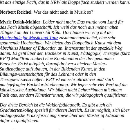
ist das einzige Fach, das in NRW als Doppelfach studiert werden kann
Norbert Reichel
: War das nicht auch in Musik so?
Myrle Dziak-Mahler
:
Leider nicht mehr. Das wurde vom Land für
das Fach Musik abgeschafft. Ich weiß das noch aus meiner alten
Tätigkeit an der Universität Köln. Dort haben wir eng mit der
Hochschule für Musik und Tanz
zusammengearbeitet, eine sehr
spannende Hochschule. Wir bieten das Doppelfach Kunst mit dem
Abschluss Master of Education an. Interessant ist der spezielle Weg
dahin. Es geht über den Bachelor in Kunst, Pädagogik, Therapie (kurz
KPT) Man*frau studiert eine Kombination der drei genannten
Bereiche. Es ist möglich, darauf drei verschiedene Master-
Studiengänge aufzubauen, in der Bildenden Kunst, in den
Bildungswissenschaften für das Lehramt oder in den
Therapiewissenschaften. KPT ist ein sehr attraktiver und stark
nachgefragter Bachelor-Studiengang. Wir legen sehr viel Wert auf die
künstlerische Ausbildung. Wir bilden nicht Lehrer*innen mit einem
Fach aus, sondern Künstler*innen, die wir pädagogisch qualifizieren.
Der dritte Bereich ist die Waldorfpädagogik. Es gibt auch ein
Graduiertenkolleg speziell für diesen Bereich. Es ist möglich, sich über
pädagogische Praxisforschung sowie über den Master of Education
dafür zu qualifizieren.