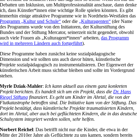
Debatten um Inklusion, um Multiprofessionalität anschaue, dann denke
ich, dass Künstler*innen eine wichtige Rolle spielen könnten. Es gibt
immerhin einige attraktive Programme wie in Nordrhein-Westfalen das
Programm „Kultur und Schule“
oder die
„Kulturagenten“
(der Name
des Programms wurde von den Initiatoren, der Kulturstiftung des
Bundes und der Stiftung Mercator, seinerzeit nicht gegendert, obwohl
auch viele Frauen als „Kulturagent*innen“ arbeiten,
das Programm
wird in mehreren Ländern auch fortgeführt
).
Diese Programme haben zunächst keine sozialpädagogische
Dimension und wir sollten uns auch davor hüten, künstlerische
Projekte sozialpädagogisch zu instrumentalisieren. Der Eigenwert der
künstlerischen Arbeit muss sichtbar bleiben und sollte im Vordergrund
stehen.
Myrle Dziak-Mahler
:
Ich kann aktuell aus einem ganz konkreten
Projekt berichten. Es handelt sich um ein Projekt, dass die
Dr. Hans
Riegel Stiftung
finanziert. Es geht um Kinder im Ahrtal, die von der
Flutkatastrophe betroffen sind. Die Initiative kam von der Stiftung. Das
Projekt bestätigt, dass künstlerische Projekte traumatisierten Kindern,
dort im Ahrtal, aber auch bei geflüchteten Kindern, die in das deutsch
Schulsystem integriert werden sollen, sehr helfen.
Norbert Reichel
: Das betrifft nicht nur die Kinder, die etwa in der
Mitte der 2010er Jahre als Geflüchtete zu uns kamen, sondern bereits