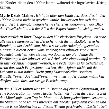
die Kinder, die in den 1990er Jahren während der Jugoslawien-Kriege
kamen.
Myrle Dziak-Mahler
:
Ich habe aber den Eindruck, dass dies in den
1990er Jahren nicht so gesehen wurde. Inzwischen hat sich das
verändert. Traumata werden heute eher ernst genommen, der Blick
der Gesellschaft, auch der Blick der Expert*innen hat sich geweitet.
Aber zurück zu Ihrer Frage zu den künstlerischen Projekten: ich sehe
alle unsere künstlerischen Bereiche, auch die im stadtplanerischen
Bereich, in der Architektur, bieten sehr viele Anknüpfungspunkte.
Gerade in diesen Zeiten wird sichtbar, was künstlerische Arbeit
bedeutet, welchen Wert sie hat, wo doch in der Pandemie die
Darbietungen der künstlerischen Arbeit sehr eingedampft wurden. Es
ist uns vor Augen geführt worden, wie bedeutsam es für Schulen ist,
wenn dort auch Professionen wirken, die originär nichts mit dem
Lehramt zu tun haben. Nicht (nur) Kunstlehrkräfte, sondern
Künstler*innen, Architekt*innen – wenn sie in der Schule mitwirken
dürften, wäre das eine riesige Bereicherung.
In den 1970er Jahren war ich in Bremen auf einem Gymnasium, das
eine Kooperation mit dem Theater hatte. Wir haben die gesamte Zeit
der Mittelstufe einen Tag im Monat mit Schauspieler*innen verbracht.
Im Studium habe ich das Interesse am Theater fortführen können und
meine Erste Staatsarbeit zu diesem Thema geschrieben. Die Schulzeit