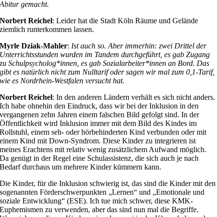
Abitur gemacht.
Norbert Reichel
: Leider hat die Stadt Köln Räume und Gelände
ziemlich runterkommen lassen.
Myrle Dziak-Mahler
:
Ist auch so.
Aber immerhin: zwei Drittel der
Unterrichtsstunden wurden im Tandem durchgeführt, es gab Zugang
zu Schulpsycholog*innen, es gab Sozialarbeiter*innen an Bord. Das
gibt es natürlich nicht zum Nulltarif oder sagen wir mal zum 0,1-Tarif,
wie es Nordrhein-Westfalen versucht hat.
Norbert Reichel
: In den anderen Ländern verhält es sich nicht anders.
Ich habe ohnehin den Eindruck, dass wir bei der Inklusion in den
vergangenen zehn Jahren einem falschen Bild gefolgt sind. In der
Öffentlichkeit wird Inklusion immer mit dem Bild des Kindes im
Rollstuhl, einem seh- oder hörbehinderten Kind verbunden oder mit
einem Kind mit Down-Syndrom. Diese Kinder zu integrieren ist
meines Erachtens mit relativ wenig zusätzlichem Aufwand möglich.
Da genügt in der Regel eine Schulassistenz, die sich auch je nach
Bedarf durchaus um mehrere Kinder kümmern kann.
Die Kinder, für die Inklusion schwierig ist, das sind die Kinder mit den
sogenannten Förderschwerpunkten „Lernen“ und „Emotionale und
soziale Entwicklung“ (ESE). Ich tue mich schwer, diese KMK-
Euphemismen zu verwenden, aber das sind nun mal die Begriffe.