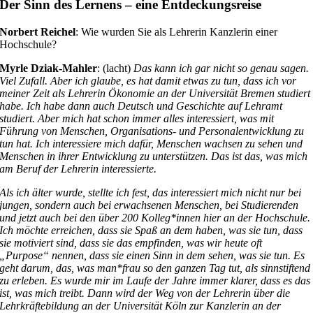
Der Sinn des Lernens – eine Entdeckungsreise
Norbert Reichel
: Wie wurden Sie als Lehrerin Kanzlerin einer
Hochschule?
Myrle Dziak-Mahler
: (lacht)
Das kann ich gar nicht so genau sagen.
Viel Zufall. Aber ich glaube, es hat damit etwas zu tun, dass ich vor
meiner Zeit als Lehrerin Ökonomie an der Universität Bremen studiert
habe. Ich habe dann auch Deutsch und Geschichte auf Lehramt
studiert. Aber mich hat schon immer alles interessiert, was mit
Führung von Menschen, Organisations- und Personalentwicklung zu
tun hat. Ich interessiere mich dafür, Menschen wachsen zu sehen und
Menschen in ihrer Entwicklung zu unterstützen. Das ist das, was mich
am Beruf der Lehrerin interessierte.
Als ich älter wurde, stellte ich fest, das interessiert mich nicht nur bei
jungen, sondern auch bei erwachsenen Menschen, bei Studierenden
und jetzt auch bei den über 200 Kolleg*innen hier an der Hochschule.
Ich möchte erreichen, dass sie Spaß an dem haben, was sie tun, dass
sie motiviert sind, dass sie das empfinden, was wir heute oft
„Purpose“ nennen, dass sie einen Sinn in dem sehen, was sie tun. Es
geht darum, das, was man*frau so den ganzen Tag tut, als sinnstiftend
zu erleben. Es wurde mir im Laufe der Jahre immer klarer, dass es das
ist, was mich treibt. Dann wird der Weg von der Lehrerin über die
Lehrkräftebildung an der Universität Köln zur Kanzlerin an der