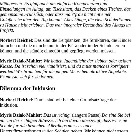
Mittagessen. Es ging auch um einfache Kompetenzen und
Einstellungen im Alltag, um Tischsitten, das Decken eines Tisches, das
gemeinsame Frühstück, oder dass man*frau nicht mit einer
Colaflasche über den Tag kommt. Alles Dinge, die viele Schüler*innen
zu Hause nicht erlebten. Das war integraler Bestandteil des Alltags im
Projekt.
Norbert Reichel
: Das sind die Leitplanken, die Strukturen, die Kinder
brauchen und die manche nur in der KiTa oder in der Schule lernen
können und die ständig eingeübt und gepflegt werden müssen.
Myrle Dziak-Mahler
:
Wir hatten Jugendliche der siebten oder achten
Klasse. Da ist schon viel ritualisiert, und da muss manches korrigiert
werden! Wir brauchen für die jungen Menschen attraktive Angebote.
Es musste sich für sie lohnen.
Dilemma der Inklusion
Norbert Reichel
: Damit sind wir bei einer Grundsatzfrage der
Inklusion.
Myrle Dziak-Mahler
:
Das ist richtig.
(längere Pause)
Da sind Sie bei
mir an der richtigen Adresse. Ich bin davon überzeugt, dass wir eine
Schule für alle brauchen. Allerdings muss es auch
Unterstützungsformen in den Schulen geben. Wir können nicht sagen,