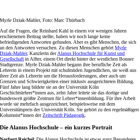
Myrle Dziak-Mahler, Foto: Marc Thürbach
Auf die Fragen, die Reinhard Kahl in einem vor wenigen Jahren
erschienenen Beitrag stellte, haben wir noch lange keine
befriedigenden Antworten gefunden. Aber es gibt Menschen, die sich
an den Antworten versuchen. Zu diesen Menschen gehört
Myrle
Dziak-Mahler
, Kanzlerin der
Alanus Hochschule für Kunst und
Gesellschaft
in Alfter, einem Ort direkt hinter der westlichen Bonner
Stadtgrenze. Myrle Dziak-Mahler begann ihre berufliche Zeit als
Lehrerin in einem Projekt mit schulmüden Jugendlichen, sie weiß aus
ihrer Zeit als Lehrerin um die Herausforderungen, aber auch um
Grenzen und Schwierigkeiten einer inklusiv ausgerichteten Bildung.
Fünf Jahre lang bildete sie an der Universität Köln
Geschichtslehrer*innen aus, zehn Jahre leitete sie das dortige und
bundesweit größte Zentrum für Lehrer*innenbildung. Für ihre Arbeit
wurde sie mehrfach ausgezeichnet, beispielsweise mit dem
Universitätspreis der Universität Köln. Sie gehört zu den regelmäßigen
Kolumnist*innen der
Zeitschrift Pädagogik
.
Die Alanus Hochschule – ein kurzes Portrait
Norbert Reichel
: Die Alanus Hochschule ist etwas ganz Besonderes.