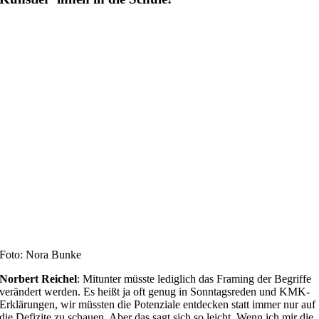
Foto: Nora Bunke
Norbert Reichel
: Mitunter müsste lediglich das Framing der Begriffe
verändert werden. Es heißt ja oft genug in Sonntagsreden und KMK-
Erklärungen, wir müssten die Potenziale entdecken statt immer nur auf
die Defizite zu schauen. Aber das sagt sich so leicht. Wenn ich mir die