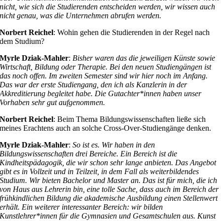
nicht, wie sich die Studierenden entscheiden werden, wir wissen auch
nicht genau, was die Unternehmen abrufen werden.
Norbert Reichel
: Wohin gehen die Studierenden in der Regel nach
dem Studium?
Myrle Dziak-Mahler
:
Bisher waren das die jeweiligen Künste sowie
Wirtschaft, Bildung oder Therapie. Bei den neuen Studiengängen ist
das noch offen. Im zweiten Semester sind wir hier noch im Anfang.
Das war der erste Studiengang, den ich als Kanzlerin in der
Akkreditierung begleitet habe. Die Gutachter*innen haben unser
Vorhaben sehr gut aufgenommen.
Norbert Reichel
: Beim Thema Bildungswissenschaften ließe sich
meines Erachtens auch an solche Cross-Over-Studiengänge denken.
Myrle Dziak-Mahler
:
So ist es. Wir haben in den
Bildungswissenschaften drei Bereiche. Ein Bereich ist die
Kindheitspädagogik, die wir schon sehr lange anbieten. Das Angebot
gibt es in Vollzeit und in Teilzeit, in dem Fall als weiterbildendes
Studium. Wir bieten Bachelor und Master an. Das ist für mich, die ich
von Haus aus Lehrerin bin, eine tolle Sache, dass auch im Bereich der
frühkindlichen Bildung die akademische Ausbildung einen Stellenwert
erhält. Ein weiterer interessanter Bereich: wir bilden
Kunstlehrer*innen für die Gymnasien und Gesamtschulen aus. Kunst