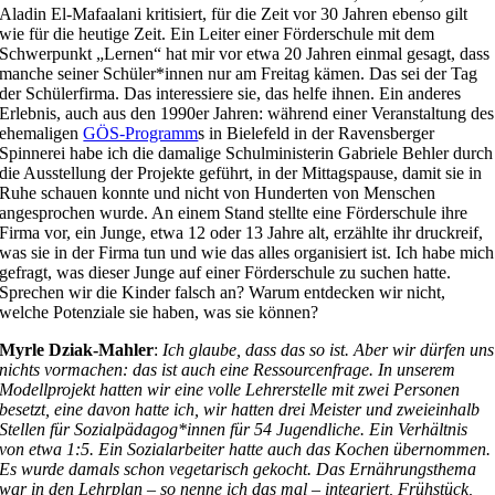
Aladin El-Mafaalani kritisiert, für die Zeit vor 30 Jahren ebenso gilt
wie für die heutige Zeit. Ein Leiter einer Förderschule mit dem
Schwerpunkt „Lernen“ hat mir vor etwa 20 Jahren einmal gesagt, dass
manche seiner Schüler*innen nur am Freitag kämen. Das sei der Tag
der Schülerfirma. Das interessiere sie, das helfe ihnen. Ein anderes
Erlebnis, auch aus den 1990er Jahren: während einer Veranstaltung des
ehemaligen
GÖS-Programm
s in Bielefeld in der Ravensberger
Spinnerei habe ich die damalige Schulministerin Gabriele Behler durch
die Ausstellung der Projekte geführt, in der Mittagspause, damit sie in
Ruhe schauen konnte und nicht von Hunderten von Menschen
angesprochen wurde. An einem Stand stellte eine Förderschule ihre
Firma vor, ein Junge, etwa 12 oder 13 Jahre alt, erzählte ihr druckreif,
was sie in der Firma tun und wie das alles organisiert ist. Ich habe mich
gefragt, was dieser Junge auf einer Förderschule zu suchen hatte.
Sprechen wir die Kinder falsch an? Warum entdecken wir nicht,
welche Potenziale sie haben, was sie können?
Myrle Dziak-Mahler
:
Ich glaube, dass das so ist. Aber wir dürfen uns
nichts vormachen: das ist auch eine Ressourcenfrage. In unserem
Modellprojekt hatten wir eine volle Lehrerstelle mit zwei Personen
besetzt, eine davon hatte ich, wir hatten drei Meister und zweieinhalb
Stellen für Sozialpädagog*innen für 54 Jugendliche. Ein Verhältnis
von etwa 1:5. Ein Sozialarbeiter hatte auch das Kochen übernommen.
Es wurde damals schon vegetarisch gekocht. Das Ernährungsthema
war in den Lehrplan – so nenne ich das mal – integriert, Frühstück,