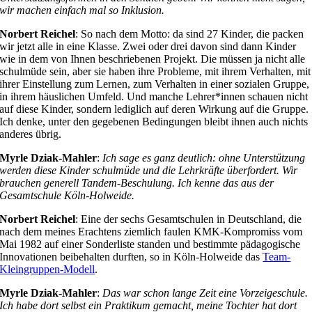
wir machen einfach mal so Inklusion.
Norbert Reichel
: So nach dem Motto: da sind 27 Kinder, die packen
wir jetzt alle in eine Klasse. Zwei oder drei davon sind dann Kinder
wie in dem von Ihnen beschriebenen Projekt. Die müssen ja nicht alle
schulmüde sein, aber sie haben ihre Probleme, mit ihrem Verhalten, mit
ihrer Einstellung zum Lernen, zum Verhalten in einer sozialen Gruppe,
in ihrem häuslichen Umfeld. Und manche Lehrer*innen schauen nicht
auf diese Kinder, sondern lediglich auf deren Wirkung auf die Gruppe.
Ich denke, unter den gegebenen Bedingungen bleibt ihnen auch nichts
anderes übrig.
Myrle Dziak-Mahler
:
Ich sage es ganz deutlich: ohne Unterstützung
werden diese Kinder schulmüde und die Lehrkräfte überfordert. Wir
brauchen generell Tandem-Beschulung. Ich kenne das aus der
Gesamtschule Köln-Holweide.
Norbert Reichel
: Eine der sechs Gesamtschulen in Deutschland, die
nach dem meines Erachtens ziemlich faulen KMK-Kompromiss vom
Mai 1982 auf einer Sonderliste standen und bestimmte pädagogische
Innovationen beibehalten durften, so in Köln-Holweide das
Team-
Kleingruppen-Modell
.
Myrle Dziak-Mahler
:
Das war schon lange Zeit eine Vorzeigeschule.
Ich habe dort selbst ein Praktikum gemacht, meine Tochter hat dort