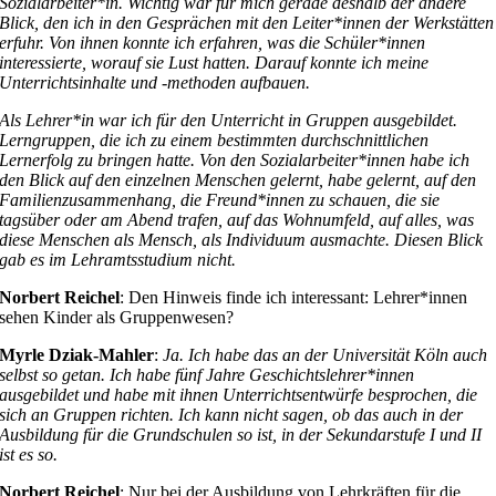
Sozialarbeiter*in. Wichtig war für mich gerade deshalb der andere
Blick, den ich in den Gesprächen mit den Leiter*innen der Werkstätten
erfuhr. Von ihnen konnte ich erfahren, was die Schüler*innen
interessierte, worauf sie Lust hatten. Darauf konnte ich meine
Unterrichtsinhalte und -methoden aufbauen.
Als Lehrer*in war ich für den Unterricht in Gruppen ausgebildet.
Lerngruppen, die ich zu einem bestimmten durchschnittlichen
Lernerfolg zu bringen hatte. Von den Sozialarbeiter*innen habe ich
den Blick auf den einzelnen Menschen gelernt, habe gelernt, auf den
Familienzusammenhang, die Freund*innen zu schauen, die sie
tagsüber oder am Abend trafen, auf das Wohnumfeld, auf alles, was
diese Menschen als Mensch, als Individuum ausmachte. Diesen Blick
gab es im Lehramtsstudium nicht.
Norbert Reichel
: Den Hinweis finde ich interessant: Lehrer*innen
sehen Kinder als Gruppenwesen?
Myrle Dziak-Mahler
:
Ja. Ich habe das an der Universität Köln auch
selbst so getan. Ich habe fünf Jahre Geschichtslehrer*innen
ausgebildet und habe mit ihnen Unterrichtsentwürfe besprochen, die
sich an Gruppen richten. Ich kann nicht sagen, ob das auch in der
Ausbildung für die Grundschulen so ist, in der Sekundarstufe I und II
ist es so.
Norbert Reichel
: Nur bei der Ausbildung von Lehrkräften für die