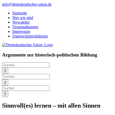
Zum
info@demokratischer-salon.de
Inhalt
Startseite
springen
Wer wir sind
Newsletter
Veranstaltungen
Impressum
Datenschutzerklärung
Argumente zur historisch-politischen Bildung
Suche
nach:
Suche
nach:
Suche
nach:
Sinnvoll(es) lernen – mit allen Sinnen