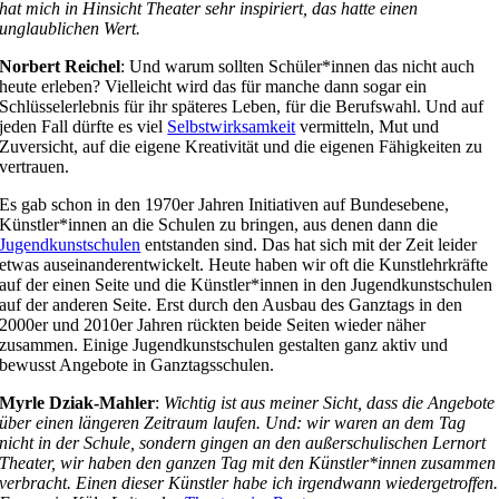
hat mich in Hinsicht Theater sehr inspiriert, das hatte einen
unglaublichen Wert.
Norbert Reichel
: Und warum sollten Schüler*innen das nicht auch
heute erleben? Vielleicht wird das für manche dann sogar ein
Schlüsselerlebnis für ihr späteres Leben, für die Berufswahl. Und auf
jeden Fall dürfte es viel
Selbstwirksamkeit
vermitteln, Mut und
Zuversicht, auf die eigene Kreativität und die eigenen Fähigkeiten zu
vertrauen.
Es gab schon in den 1970er Jahren Initiativen auf Bundesebene,
Künstler*innen an die Schulen zu bringen, aus denen dann die
Jugendkunstschulen
entstanden sind. Das hat sich mit der Zeit leider
etwas auseinanderentwickelt. Heute haben wir oft die Kunstlehrkräfte
auf der einen Seite und die Künstler*innen in den Jugendkunstschulen
auf der anderen Seite. Erst durch den Ausbau des Ganztags in den
2000er und 2010er Jahren rückten beide Seiten wieder näher
zusammen. Einige Jugendkunstschulen gestalten ganz aktiv und
bewusst Angebote in Ganztagsschulen.
Myrle Dziak-Mahler
:
Wichtig ist aus meiner Sicht, dass die Angebote
über einen längeren Zeitraum laufen. Und: wir waren an dem Tag
nicht in der Schule, sondern gingen an den außerschulischen Lernort
Theater, wir haben den ganzen Tag mit den Künstler*innen zusammen
verbracht. Einen dieser Künstler habe ich irgendwann wiedergetroffen.