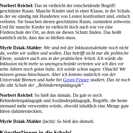
Norbert Reichel
: Das ist vielleicht der entscheidende Begriff:
geschützter Raum. Manche Kinder sind in einer Klasse, in der Schule,
in der sie ständig mit Hunderten von Leuten konfrontiert sind, einfach
verloren. Sie brauchen diesen geschützten Raum, zumindest zeitweise.
Und für manche Kinder ist vielleicht doch nach wie vor eine
Förderschule der Ort, an dem sie diesen Schutz finden. Das heißt
natürlich nicht, dass das so bleiben muss.
Myrle Dziak-Mahler
:
Wir sind mit der Inklusionsdebatte noch nicht
da, wohin wir sollten und wollen. Das betrifft nicht nur die politische
Ebene, sondern auch uns in der praktischen Arbeit. Ich würde die
Inklusion nicht mehr so uneingeschränkt vertreten wie ich dies vor
zehn Jahren noch getan habe. Ich würde schon sagen: Obacht! Wir
müssen genau hinschauen. Aber ich komme natürlich von der
Universität Bremen und habe bei
Georg Feuser
studiert. Das ist noch
die alte Schule der „Behindertenpädagogik“.
Norbert Reichel
: So hieß das damals. Da gab es noch
Behindertenpädagogik und Ausländerpädagogik, Begriffe, die heute
niemand mehr verwenden würde, obwohl inhaltlich eine Menge gute
Ideen dahintersteckten.
Myrle Dziak-Mahler
(lacht):
So hieß das damals.
Künstler*innen in die Schule!