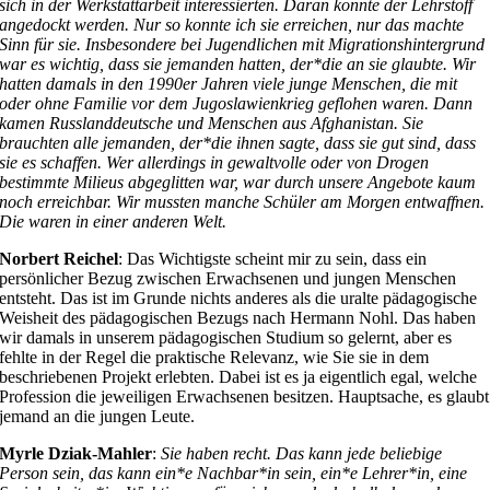
sich in der Werkstattarbeit interessierten.
Daran konnte der Lehrstoff
angedockt werden. Nur so konnte ich sie erreichen, nur das machte
Sinn für sie. Insbesondere bei Jugendlichen mit Migrationshintergrund
war es wichtig, dass sie jemanden hatten, der*die an sie glaubte. Wir
hatten damals in den 1990er Jahren viele junge Menschen, die mit
oder ohne Familie vor dem Jugoslawienkrieg geflohen waren. Dann
kamen Russlanddeutsche und Menschen aus Afghanistan. Sie
brauchten alle jemanden, der*die ihnen sagte, dass sie gut sind, dass
sie es schaffen. Wer allerdings in gewaltvolle oder von Drogen
bestimmte Milieus abgeglitten war, war durch unsere Angebote kaum
noch erreichbar. Wir mussten manche Schüler am Morgen entwaffnen.
Die waren in einer anderen Welt.
Norbert Reichel
: Das Wichtigste scheint mir zu sein, dass ein
persönlicher Bezug zwischen Erwachsenen und jungen Menschen
entsteht. Das ist im Grunde nichts anderes als die uralte pädagogische
Weisheit des pädagogischen Bezugs nach Hermann Nohl. Das haben
wir damals in unserem pädagogischen Studium so gelernt, aber es
fehlte in der Regel die praktische Relevanz, wie Sie sie in dem
beschriebenen Projekt erlebten. Dabei ist es ja eigentlich egal, welche
Profession die jeweiligen Erwachsenen besitzen. Hauptsache, es glaubt
jemand an die jungen Leute.
Myrle Dziak-Mahler
:
Sie haben recht. Das kann jede beliebige
Person sein, das kann ein*e Nachbar*in sein, ein*e Lehrer*in, eine