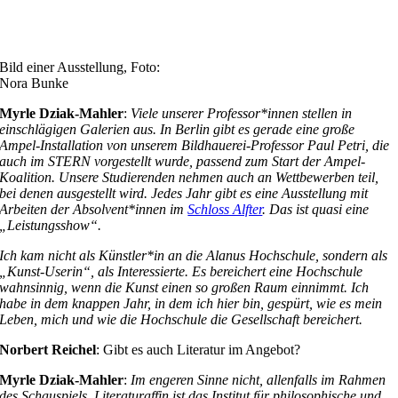
Bild einer Ausstellung, Foto:
Nora Bunke
Myrle Dziak-Mahler
:
Viele unserer Professor*innen stellen in
einschlägigen Galerien aus. In Berlin gibt es gerade eine große
Ampel-Installation von unserem Bildhauerei-Professor Paul Petri, die
auch im STERN vorgestellt wurde, passend zum Start der Ampel-
Koalition. Unsere Studierenden nehmen auch an Wettbewerben teil,
bei denen ausgestellt wird. Jedes Jahr gibt es eine Ausstellung mit
Arbeiten der Absolvent*innen im
Schloss Alfter
. Das ist quasi eine
„Leistungsshow“.
Ich kam nicht als Künstler*in an die Alanus Hochschule, sondern als
„Kunst-Userin“, als Interessierte. Es bereichert eine Hochschule
wahnsinnig, wenn die Kunst einen so großen Raum einnimmt. Ich
habe in dem knappen Jahr, in dem ich hier bin, gespürt, wie es mein
Leben, mich und wie die Hochschule die Gesellschaft bereichert.
Norbert Reichel
: Gibt es auch Literatur im Angebot?
Myrle Dziak-Mahler
:
Im engeren Sinne nicht, allenfalls im Rahmen
des Schauspiels. Literaturaffin ist das Institut für philosophische und