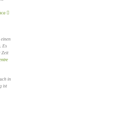
iaca
 einen
. Es
 Zeit
entre
uch in
 ist