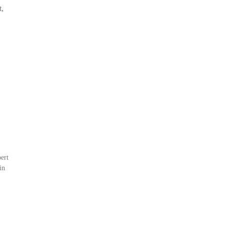
t,
ert
in