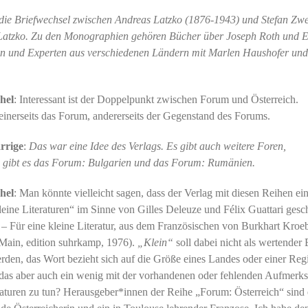
die Briefwechsel zwischen Andreas Latzko (1876-1943) und Stefan Zw
Latzko. Zu den Monographien gehören Bücher über Joseph Roth und El
nen und Experten aus verschiedenen Ländern mit Marlen Haushofer un
hel
: Interessant ist der Doppelpunkt zwischen Forum und Österreich.
 einerseits das Forum, andererseits der Gegenstand des Forums.
rrige
:
Das war eine Idee des Verlags. Es gibt auch weitere Foren,
e gibt es das Forum: Bulgarien und das Forum: Rumänien.
hel
: Man könnte vielleicht sagen, dass der Verlag mit diesen Reihen ei
eine Literaturen“ im Sinne von Gilles Deleuze und Félix Guattari gesc
a – Für eine kleine Literatur, aus dem Französischen von Burkhart Kroeb
Main, edition suhrkamp, 1976).
„Klein“
soll dabei nicht als wertender 
rden, das Wort bezieht sich auf die Größe eines Landes oder einer Reg
t das aber auch ein wenig mit der vorhandenen oder fehlenden Aufmerk
eraturen zu tun? Herausgeber*innen der Reihe „Forum: Österreich“ sind 