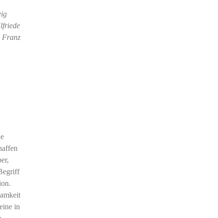
eig
friede
d Franz
ne
haffen
er,
Begriff
ion.
samkeit
eine in