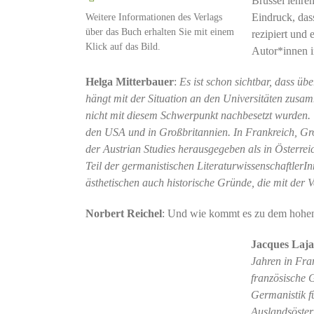
Brüssel lehre
Weitere Informationen des Verlags
Eindruck, dass
über das Buch erhalten Sie mit einem
rezipiert und 
Klick auf das Bild.
Autor*innen i
Helga Mitterbauer
:
Es ist schon sichtbar, dass üb
hängt mit der Situation an den Universitäten zusamm
nicht mit diesem Schwerpunkt nachbesetzt wurden. W
den USA und in Großbritannien. In Frankreich, Gr
der Austrian Studies herausgegeben als in Österrei
Teil der germanistischen LiteraturwissenschaftlerI
ästhetischen auch historische Gründe, die mit de
Norbert Reichel
: Und wie kommt es zu dem hohen I
Jacques Laja
Jahren in Fra
französische G
Germanistik f
Auslandsöster