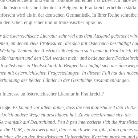
nde Österreicherin und ein in Toulouse lehrender Franzose. Ich habe de
 die österreichische Literatur in Belgien, in Frankreich erheblich stärke
erforscht wird als in der deutschen Germanistik. In Ihrer Reihe schreibe
n deutscher, englischer und in französischer Sprache.
er die österreichische Literatur sehr viel aus dem Ausland geforscht wir
en, an denen viele Professuren, die sich mit Österreich beschäftigt ha
ichtige Zentren der Austriazistik befinden sich heute in Frankreich, Be
oßbritannien und den USA werden mehr und bedeutendere Fachzeitsch
ch selbst oder in Deutschland. In Belgien beschäftigt sich der überwie
nnen mit österreichischen Fragestellungen. In diesem Fall hat das nebe
r Verbindung der beiden Länder in der Geschichte zusammenhängen.
nteresse an österreichischer Literatur in Frankreich?
rrige
:
Es kommt vor allem daher, dass die Germanistik seit den 1970e
nkreich andere Wege eingeschlagen hat. Zuvor beschränkte sich die
ermanistik auf Deutschland. Peu à peu interessierte sich die französis
ür die DDR, ein Schwerpunkt, den es nach wie vor gibt, dann gab es vi
reicher, die an den französischen Universitäten Karriere machten und 