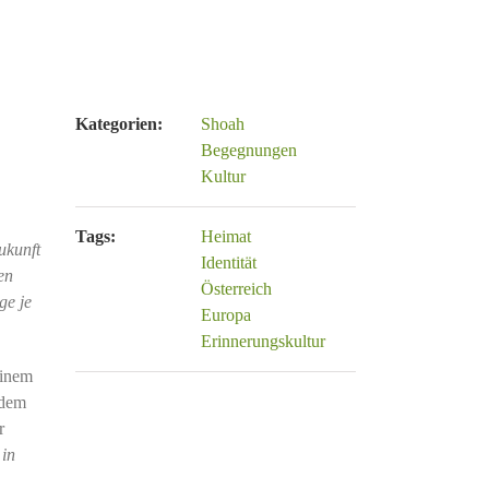
Kategorien:
Shoah
Begegnungen
Kultur
Tags:
Heimat
ukunft
Identität
en
Österreich
ge je
Europa
Erinnerungskultur
einem
 dem
r
 in