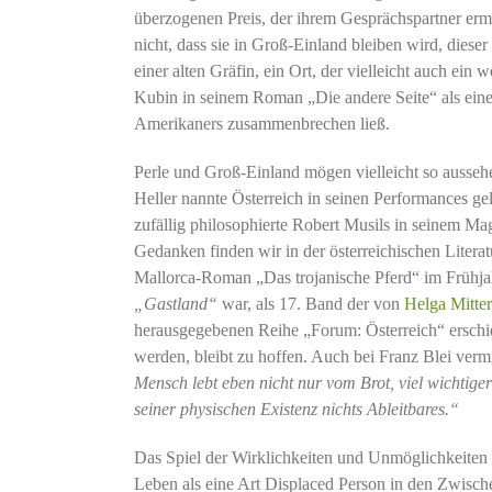
überzogenen Preis, der ihrem Gesprächspartner erm
nicht, dass sie in Groß-Einland bleiben wird, diese
einer alten Gräfin, ein Ort, der vielleicht auch ein 
Kubin in seinem Roman „Die andere Seite“ als einen
Amerikaners zusammenbrechen ließ.
Perle und Groß-Einland mögen vielleicht so aussehe
Heller nannte Österreich in seinen Performances ge
zufällig philosophierte Robert Musils in seinem 
Gedanken finden wir in der österreichischen Literat
Mallorca-Roman „Das trojanische Pferd“ im Frühjah
„Gastland“
war, als 17. Band der von
Helga Mitte
herausgegebenen Reihe „Forum: Österreich“ erschi
werden, bleibt zu hoffen. Auch bei Franz Blei ver
Mensch lebt eben nicht nur vom Brot, viel wichtiger
seiner physischen Existenz nichts Ableitbares.“
Das Spiel der Wirklichkeiten und Unmöglichkeiten 
Leben als eine Art Displaced Person in den Zwische