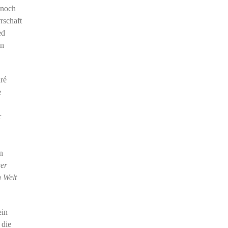
 noch
rschaft
ed
en
dré
e
r
n
er
n Welt
ein
 die