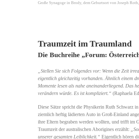
Große Synagoge in Brody, dem Geburtsort von Joseph Rot
Traumzeit im Traumland
Die Buchreihe „Forum: Österreic
„Stellen Sie sich Folgendes vor: Wenn die Zeit irre
eigentlich gleichzeitig vorhanden. Ähnlich einem d
Momente lesen als nahe aneinanderliegend. Das heiß
verändern würde. Es ist kompliziert.“
(Raphaela Ed
Diese Sätze spricht die Physikerin Ruth Schwarz in
ziemlich heftig lädierten Auto in Groß-Einland ange
ihre Eltern begraben werden wollten, und trifft im
Traumzeit der australischen Aborigines erzählt:
„Som
unserer gesamten Leiblichkeit.“
Eigentlich hören d