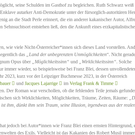
öglicht, seine Schulden im Gasthof zu begleichen. Ruth Schwarz weiß
r Enklave autarker Anti-Demokratie unter der fürsorglich-autoritären Her
wenig an die Stadt Perle erinnert, die ein anderer kakanischer Autor, Alfr
 Sehnsuchtsort entstehen ließ, den die Ankunft eines erzkapitalistisch
n, wie viele Nicht-Österreicher*innen sich dieses Land vorstellen. An
legentlich das
„Land der unbegrenzten Unmöglichkeiten
“. Nicht gerad
Magnum Opus über
„Möglichkeitssinn“
und
„Wirklichkeitssinn“
. Solche
ur immer wieder, so beispielsweise bei Franz Blei, dessen unvollendete
r 2023, kurz vor der Leipziger Buchmesse 2023, in der Österreich
rbauer
und
Jacques Lajarrige
im
Verlag Frank & Timme
en. Der Roman war verschollen, ob die fehlenden Teile jemals gefunde
mischen sich Wirklichkeiten, Möglichkeiten, Träume, Zeiten, Räume:
„D
 ist ihm, dünkt ihm sein Traum, seine Illusion, irgendwas aus der reale
hat jedoch bei Autor*innen wie Franz Blei einen ernsten Hintergrund, 
nwelten des Exils. Vielleicht ist das Kakanien des Robert Musil immer