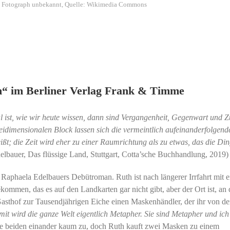
h, Fotograph unbekannt, Quelle: Wikimedia Commons
h“ im Berliner Verlag Frank & Timme
al ist, wie wir heute wissen, dann sind Vergangenheit, Gegenwart und Z
reidimensionalen Block lassen sich die vermeintlich aufeinanderfolgend
t; die Zeit wird eher zu einer Raumrichtung als zu etwas, das die Din
elbauer, Das flüssige Land, Stuttgart, Cotta’sche Buchhandlung, 2019)
 Raphaela Edelbauers Debütroman. Ruth ist nach längerer Irrfahrt mit 
kommen, das es auf den Landkarten gar nicht gibt, aber der Ort ist, an
 Gasthof zur Tausendjährigen Eiche einen Maskenhändler, der ihr von de
it wird die ganze Welt eigentlich Metapher. Sie sind Metapher und ich
ie beiden einander kaum zu, doch Ruth kauft zwei Masken zu einem