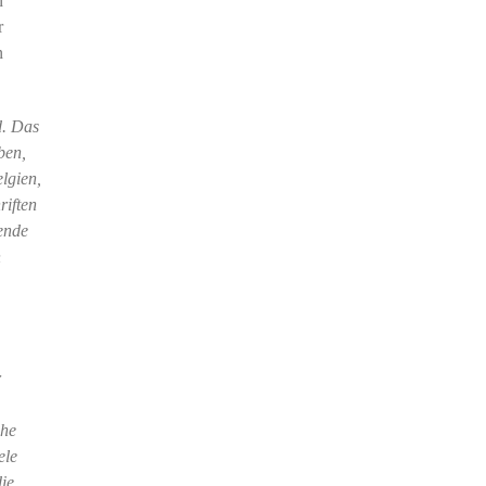
n
r
n
d. Das
ben,
lgien,
riften
gende
n
r
che
ele
die