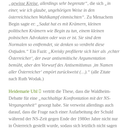
„
gewisse Kreise
, allerdings sehr begrenzte“
, die sich
„in
einer, wie ich glaube, ungehörigen Weise in den
österreichischen Wahlkampf einmischten“
. Zu Menachem
Begin sagte er:
„Sadat hat es mit Krämern, kleinen
politischen Krämern wie Begin zu tun, einem kleinen
polnischen Advokaten oder was er ist. Sie sind dem
Normalen so entfremdet, sie denken so verdreht diese
Ostjuden.“
Ein Fazit:
„Kreisky profilierte sich hier als ‚echter
Österreicher‘, der zwar antisemitische Argumentation
bemüht, aber den Vorwurf des Antisemitismus ‚im Namen
aller Österreicher‘ empört zurückweist (…).“
(alle Zitate
nach Ruth Wodak.)
Heidemarie Uhl
vertritt die These, dass die Waldheim-
Debatte für eine
„nachhaltige Konfrontation mit der NS-
Vergangenheit“
gesorgt habe. Sie verweist allerdings auch
darauf, dass die Frage nach einer Aufarbeitung der Schuld
während der NS-Zeit gegen Ende der 1980er Jahre nicht nur
in Österreich gestellt wurde, sodass sich letztlich nicht sagen