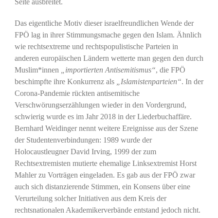
Seite ausbreitet.
Das eigentliche Motiv dieser israelfreundlichen Wende der
FPÖ lag in ihrer Stimmungsmache gegen den Islam. Ähnlich
wie rechtsextreme und rechtspopulistische Parteien in
anderen europäischen Ländern wetterte man gegen den durch
Muslim*innen
„importierten Antisemitismus“
, die FPÖ
beschimpfte ihre Konkurrenz als
„Islamistenparteien“
. In der
Corona-Pandemie rückten antisemitische
Verschwörungserzählungen wieder in den Vordergrund,
schwierig wurde es im Jahr 2018 in der Liederbuchaffäre.
Bernhard Weidinger nennt weitere Ereignisse aus der Szene
der Studentenverbindungen: 1989 wurde der
Holocaustleugner David Irving, 1999 der zum
Rechtsextremisten mutierte ehemalige Linksextremist Horst
Mahler zu Vorträgen eingeladen. Es gab aus der FPÖ zwar
auch sich distanzierende Stimmen, ein Konsens über eine
Verurteilung solcher Initiativen aus dem Kreis der
rechtsnationalen Akademikerverbände entstand jedoch nicht.