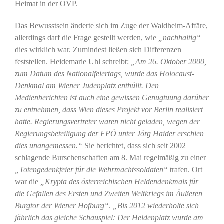
Heimat in der ÖVP.
Das Bewusstsein änderte sich im Zuge der Waldheim-Affäre,
allerdings darf die Frage gestellt werden, wie
„nachhaltig“
dies wirklich war. Zumindest ließen sich Differenzen
feststellen. Heidemarie Uhl schreibt:
„Am 26. Oktober 2000,
zum Datum des Nationalfeiertags, wurde das Holocaust-
Denkmal am Wiener Judenplatz enthüllt. Den
Medienberichten ist auch eine gewissen Genugtuung darüber
zu entnehmen, dass Wien dieses Projekt vor Berlin realisiert
hatte. Regierungsvertreter waren nicht geladen, wegen der
Regierungsbeteiligung der FPÖ unter Jörg Haider erschien
dies unangemessen.“
Sie berichtet, dass sich seit 2002
schlagende Burschenschaften am 8. Mai regelmäßig zu einer
„Totengedenkfeier für die Wehrmachtssoldaten“
trafen. Ort
war die
„Krypta des österreichischen Heldendenkmals für
die Gefallen des Ersten und Zweiten Weltkriegs im Äußeren
Burgtor der Wiener Hofburg“
.
„Bis 2012 wiederholte sich
jährlich das gleiche Schauspiel: Der Heldenplatz wurde am