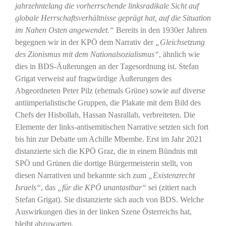
jahrzehntelang die vorherrschende linksradikale Sicht auf
globale Herrschaftsverhältnisse geprägt hat, auf die Situation
im Nahen Osten angewendet.“
Bereits in den 1930er Jahren
begegnen wir in der KPÖ dem Narrativ der
„Gleichsetzung
des Zionismus mit dem Nationalsozialismus“
, ähnlich wie
dies in BDS-Äußerungen an der Tagesordnung ist. Stefan
Grigat verweist auf fragwürdige Äußerungen des
Abgeordneten Peter Pilz (ehemals Grüne) sowie auf diverse
antiimperialistische Gruppen, die Plakate mit dem Bild des
Chefs der Hisbollah, Hassan Nasrallah, verbreiteten. Die
Elemente der links-antisemitischen Narrative setzten sich fort
bis hin zur Debatte um Achille Mbembe. Erst im Jahr 2021
distanzierte sich die KPÖ Graz, die in einem Bündnis mit
SPÖ und Grünen die dortige Bürgermeisterin stellt, von
diesen Narrativen und bekannte sich zum
„Existenzrecht
Israels“
, das
„für die KPÖ unantastbar“
sei (zitiert nach
Stefan Grigat). Sie distanzierte sich auch von BDS. Welche
Auswirkungen dies in der linken Szene Österreichs hat,
bleibt abzuwarten.