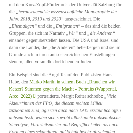
mit dem Kurz-Zopf-Förderpreis der Universität Salzburg für
die
„herausragendste wissenschaftliche Monographie der
Jahre 2018, 2019 und 2020“
ausgezeichnet. Die
„Ehemaligen“
und die
„Emigranten
“ – das sind die beiden
Gruppen, die sich im Narrativ
„Wir“
und
„die Anderen“
einander gegenüberstellen lassen. Die USA und Israel sind
dann die Länder, die „die Anderen“ beherbergen und sie im
Grunde auch in ihren anti-österreichischen Einstellungen
steuern, allen voran die dort lebenden Juden.
Ein Beispiel sind die Angriffe auf den Publizisten Hans
Habe, den
Marko Martin in seinem Buch „Brauchen wir
Ketzer? Stimmen gegen die Macht – Portraits (Wuppertal,
Arco, 2022)
portraitierte. Margit Reiter schreibt:
„Viele
Akteur*innen der FPÖ, die diesem rechten Milieu
zuzuordnen sind, agierten auch nach 1945 erstaunlich offen
antisemitisch, wobei sich sowohl altbekannte antisemitische
Stereotype, Vorurteilsmuster und Begrifflichkeiten als auch
Formen eines sekundären, auf Schulabwehr abzielenden