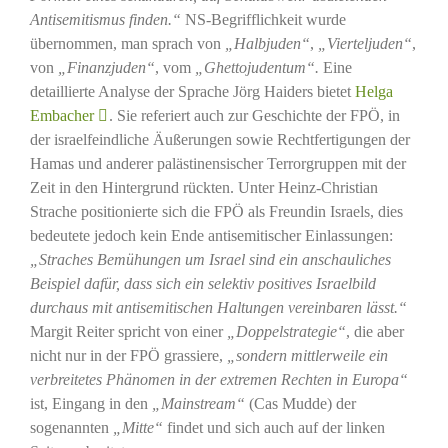
Antisemitismus finden.“
NS-Begrifflichkeit wurde
übernommen, man sprach von
„Halbjuden“
,
„Vierteljuden“
,
von
„Finanzjuden“
, vom
„Ghettojudentum“.
Eine
detaillierte Analyse der Sprache Jörg Haiders bietet
Helga
Embacher
. Sie referiert auch zur Geschichte der FPÖ, in
der israelfeindliche Äußerungen sowie Rechtfertigungen der
Hamas und anderer palästinensischer Terrorgruppen mit der
Zeit in den Hintergrund rückten. Unter Heinz-Christian
Strache positionierte sich die FPÖ als Freundin Israels, dies
bedeutete jedoch kein Ende antisemitischer Einlassungen:
„Straches Bemühungen um Israel sind ein anschauliches
Beispiel dafür, dass sich ein selektiv positives Israelbild
durchaus mit antisemitischen Haltungen vereinbaren lässt.“
Margit Reiter spricht von einer
„Doppelstrategie“
, die aber
nicht nur in der FPÖ grassiere,
„sondern mittlerweile ein
verbreitetes Phänomen in der extremen Rechten in Europa“
ist, Eingang in den
„Mainstream“
(Cas Mudde) der
sogenannten
„Mitte“
findet und sich auch auf der linken