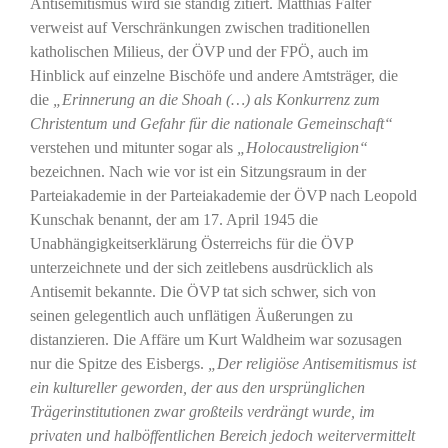
Antisemitismus wird sie ständig zitiert. Matthias Falter
verweist auf Verschränkungen zwischen traditionellen
katholischen Milieus, der ÖVP und der FPÖ, auch im
Hinblick auf einzelne Bischöfe und andere Amtsträger, die
die
„Erinnerung an die Shoah (…) als Konkurrenz zum
Christentum und Gefahr für die nationale Gemeinschaft“
verstehen und mitunter sogar als
„Holocaustreligion“
bezeichnen. Nach wie vor ist ein Sitzungsraum in der
Parteiakademie in der Parteiakademie der ÖVP nach Leopold
Kunschak benannt, der am 17. April 1945 die
Unabhängigkeitserklärung Österreichs für die ÖVP
unterzeichnete und der sich zeitlebens ausdrücklich als
Antisemit bekannte. Die ÖVP tat sich schwer, sich von
seinen gelegentlich auch unflätigen Äußerungen zu
distanzieren. Die Affäre um Kurt Waldheim war sozusagen
nur die Spitze des Eisbergs.
„Der religiöse Antisemitismus ist
ein kultureller geworden, der aus den ursprünglichen
Trägerinstitutionen zwar großteils verdrängt wurde, im
privaten und halböffentlichen Bereich jedoch weitervermittelt