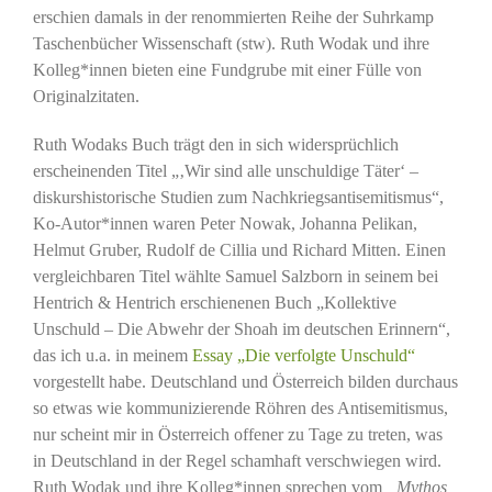
erschien damals in der renommierten Reihe der Suhrkamp
Taschenbücher Wissenschaft (stw). Ruth Wodak und ihre
Kolleg*innen bieten eine Fundgrube mit einer Fülle von
Originalzitaten.
Ruth Wodaks Buch trägt den in sich widersprüchlich
erscheinenden Titel „‚Wir sind alle unschuldige Täter‘ –
diskurshistorische Studien zum Nachkriegsantisemitismus“,
Ko-Autor*innen waren Peter Nowak, Johanna Pelikan,
Helmut Gruber, Rudolf de Cillia und Richard Mitten. Einen
vergleichbaren Titel wählte Samuel Salzborn in seinem bei
Hentrich & Hentrich erschienenen Buch „Kollektive
Unschuld – Die Abwehr der Shoah im deutschen Erinnern“,
das ich u.a. in meinem
Essay „Die verfolgte Unschuld“
vorgestellt habe. Deutschland und Österreich bilden durchaus
so etwas wie kommunizierende Röhren des Antisemitismus,
nur scheint mir in Österreich offener zu Tage zu treten, was
in Deutschland in der Regel schamhaft verschwiegen wird.
Ruth Wodak und ihre Kolleg*innen sprechen vom
„Mythos