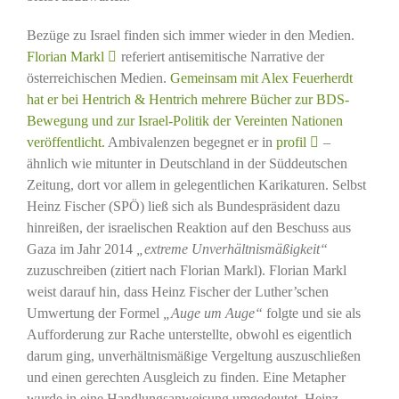
Bezüge zu Israel finden sich immer wieder in den Medien.
Florian Markl
referiert antisemitische Narrative der
österreichischen Medien.
Gemeinsam mit Alex Feuerherdt
hat er bei Hentrich & Hentrich mehrere Bücher zur BDS-
Bewegung und zur Israel-Politik der Vereinten Nationen
veröffentlicht.
Ambivalenzen begegnet er in
profil
–
ähnlich wie mitunter in Deutschland in der Süddeutschen
Zeitung, dort vor allem in gelegentlichen Karikaturen. Selbst
Heinz Fischer (SPÖ) ließ sich als Bundespräsident dazu
hinreißen, der israelischen Reaktion auf den Beschuss aus
Gaza im Jahr 2014
„extreme Unverhältnismäßigkeit“
zuzuschreiben (zitiert nach Florian Markl). Florian Markl
weist darauf hin, dass Heinz Fischer der Luther’schen
Umwertung der Formel
„Auge um Auge“
folgte und sie als
Aufforderung zur Rache unterstellte, obwohl es eigentlich
darum ging, unverhältnismäßige Vergeltung auszuschließen
und einen gerechten Ausgleich zu finden. Eine Metapher
wurde in eine Handlungsanweisung umgedeutet. Heinz