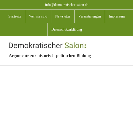
Zum
info@demokratischer-salon.de
Inhalt
Startseite
Wer wir sind
Newsletter
Veranstaltungen
Impressum
springen
Datenschutzerklärung
Argumente zur historisch-politischen Bildung
View
Larger
Image