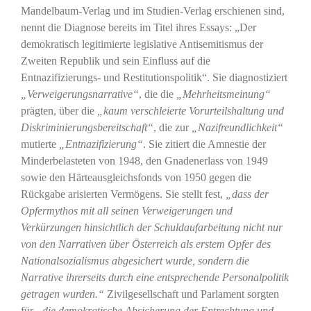
Mandelbaum-Verlag und im Studien-Verlag erschienen sind,
nennt die Diagnose bereits im Titel ihres Essays: „Der
demokratisch legitimierte legislative Antisemitismus der
Zweiten Republik und sein Einfluss auf die
Entnazifizierungs- und Restitutionspolitik“. Sie diagnostiziert
„Verweigerungsnarrative“
, die die
„Mehrheitsmeinung“
prägten, über die
„kaum verschleierte Vorurteilshaltung und
Diskriminierungsbereitschaft“
, die zur
„Nazifreundlichkeit“
mutierte
„Entnazifizierung“
. Sie zitiert die Amnestie der
Minderbelasteten von 1948, den Gnadenerlass von 1949
sowie den Härteausgleichsfonds von 1950 gegen die
Rückgabe arisierten Vermögens. Sie stellt fest,
„dass der
Opfermythos mit all seinen Verweigerungen und
Verkürzungen hinsichtlich der Schuldaufarbeitung nicht nur
von den Narrativen über Österreich als erstem Opfer des
Nationalsozialismus abgesichert wurde, sondern die
Narrative ihrerseits durch eine entsprechende Personalpolitik
getragen wurden.“
Zivilgesellschaft und Parlament sorgten
für
„die demokratische Absicherung der Entrechtung und