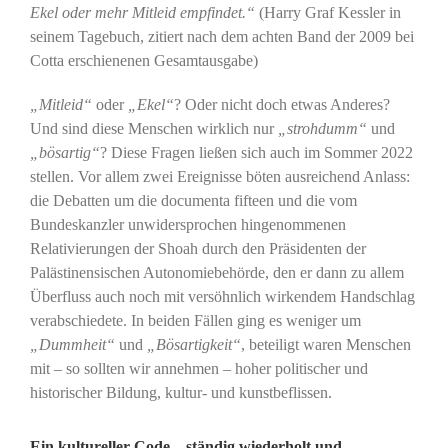
Ekel oder mehr Mitleid empfindet.“
(Harry Graf Kessler in
seinem Tagebuch, zitiert nach dem achten Band der 2009 bei
Cotta erschienenen Gesamtausgabe)
„Mitleid“
oder
„Ekel“
? Oder nicht doch etwas Anderes?
Und sind diese Menschen wirklich nur
„strohdumm“
und
„bösartig“
? Diese Fragen ließen sich auch im Sommer 2022
stellen. Vor allem zwei Ereignisse böten ausreichend Anlass:
die Debatten um die documenta fifteen und die vom
Bundeskanzler unwidersprochen hingenommenen
Relativierungen der Shoah durch den Präsidenten der
Palästinensischen Autonomiebehörde, den er dann zu allem
Überfluss auch noch mit versöhnlich wirkendem Handschlag
verabschiedete. In beiden Fällen ging es weniger um
„Dummheit“
und
„Bösartigkeit“
, beteiligt waren Menschen
mit – so sollten wir annehmen – hoher politischer und
historischer Bildung, kultur- und kunstbeflissen.
Ein kultureller Code – ständig wiederholt und