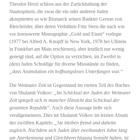
Theodor Herzl schloss aus der Zurückhaltung der
Staatsspitzen, die zwar die ein oder anderen Juden
akzeptierten so wie Bismarck seinen Bankier Gerson von
Bleichröder, über deren Verhältnis Fritz Stern die nach wie
vor lesenswerte Monographie „Gold und Eisen“ vorlegte
(1977 bei Alfred A. Knopff in New York, 1978 bei Ullstein
in Frankfurt am Main erschienen), aber letztlich nur wenig
geneigt sind, auf die Option zu verzichten, im Zweifel in
(den) Juden Schuldige für diverse Missstände zu finden,
„dass Assimilation ein hoffnungsloses Unterfangen war.“
Die Weimarer Zeit ist Gegenstand im vierten Teil des Buches
von Shulamit Volkov:
„Im Schicksal der Juden der Weimarer
Zeit spiegelt sich in mancher Hinsicht das Schicksal der
gesamten Republik“
. Auch diese Aussage ließe sich
verallgemeinern. Dies tut Shulamit Volkov im letzten Absatz
des zwölften Kapitels:
„Sie bleiben fremd und daheim
zugleich. Nachdem sich Juden über zweihundert Jahre lang
um Anerkennung und Gleichberechtigung bemüht haben, ist