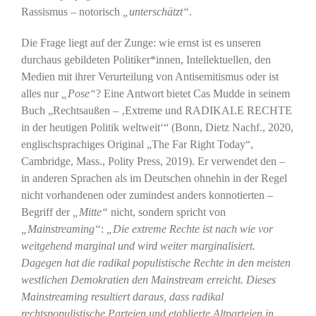
Rassismus – notorisch
„unterschätzt“
.
Die Frage liegt auf der Zunge: wie ernst ist es unseren
durchaus gebildeten Politiker*innen, Intellektuellen, den
Medien mit ihrer Verurteilung von Antisemitismus oder ist
alles nur
„Pose“
? Eine Antwort bietet Cas Mudde in seinem
Buch „Rechtsaußen – ‚Extreme und RADIKALE RECHTE
in der heutigen Politik weltweit‘“ (Bonn, Dietz Nachf., 2020,
englischsprachiges Original „The Far Right Today“,
Cambridge, Mass., Polity Press, 2019). Er verwendet den –
in anderen Sprachen als im Deutschen ohnehin in der Regel
nicht vorhandenen oder zumindest anders konnotierten –
Begriff der
„Mitte“
nicht, sondern spricht von
„Mainstreaming“
:
„Die extreme Rechte ist nach wie vor
weitgehend marginal und wird weiter marginalisiert.
Dagegen hat die radikal populistische Rechte in den meisten
westlichen Demokratien den Mainstream erreicht. Dieses
Mainstreaming resultiert daraus, dass radikal
rechtspopulistische Parteien und etablierte Altparteien in