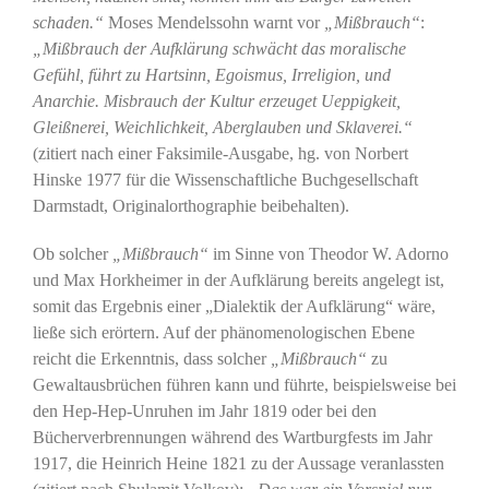
schaden.“
Moses Mendelssohn warnt vor
„Mißbrauch“
:
„Mißbrauch der Aufklärung schwächt das moralische
Gefühl, führt zu Hartsinn, Egoismus, Irreligion, und
Anarchie. Misbrauch der Kultur erzeuget Ueppigkeit,
Gleißnerei, Weichlichkeit, Aberglauben und Sklaverei.“
(zitiert nach einer Faksimile-Ausgabe, hg. von Norbert
Hinske 1977 für die Wissenschaftliche Buchgesellschaft
Darmstadt, Originalorthographie beibehalten).
Ob solcher
„Mißbrauch“
im Sinne von Theodor W. Adorno
und Max Horkheimer in der Aufklärung bereits angelegt ist,
somit das Ergebnis einer „Dialektik der Aufklärung“ wäre,
ließe sich erörtern. Auf der phänomenologischen Ebene
reicht die Erkenntnis, dass solcher
„Mißbrauch“
zu
Gewaltausbrüchen führen kann und führte, beispielsweise bei
den Hep-Hep-Unruhen im Jahr 1819 oder bei den
Bücherverbrennungen während des Wartburgfests im Jahr
1917, die Heinrich Heine 1821 zu der Aussage veranlassten