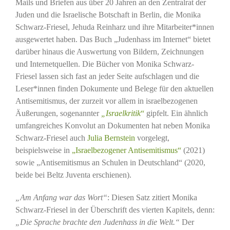
Mails und Briefen aus über 20 Jahren an den Zentralrat der
Juden und die Israelische Botschaft in Berlin, die Monika
Schwarz-Friesel, Jehuda Reinharz und ihre Mitarbeiter*innen
ausgewertet haben. Das Buch „Judenhass im Internet“ bietet
darüber hinaus die Auswertung von Bildern, Zeichnungen
und Internetquellen. Die Bücher von Monika Schwarz-
Friesel lassen sich fast an jeder Seite aufschlagen und die
Leser*innen finden Dokumente und Belege für den aktuellen
Antisemitismus, der zurzeit vor allem in israelbezogenen
Äußerungen, sogenannter
„Israelkritik
“
gipfelt. Ein ähnlich
umfangreiches Konvolut an Dokumenten hat neben Monika
Schwarz-Friesel auch
Julia Bernstein
vorgelegt,
beispielsweise in
„Israelbezogener Antisemitismus“
(2021)
sowie „Antisemitismus an Schulen in Deutschland“ (2020,
beide bei Beltz Juventa erschienen).
„Am Anfang war das Wort“
: Diesen Satz zitiert Monika
Schwarz-Friesel in der Überschrift des vierten Kapitels, denn:
„Die Sprache brachte den Judenhass in die Welt.“
Der