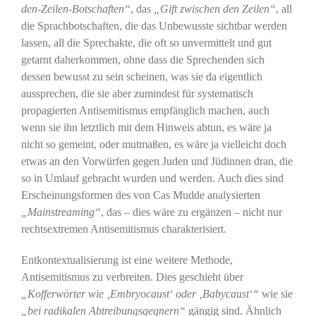
den-Zeilen-Botschaften“
, das
„Gift zwischen den Zeilen“
, all
die Sprachbotschaften, die das Unbewusste sichtbar werden
lassen, all die Sprechakte, die oft so unvermittelt und gut
getarnt daherkommen, ohne dass die Sprechenden sich
dessen bewusst zu sein scheinen, was sie da eigentlich
aussprechen, die sie aber zumindest für systematisch
propagierten Antisemitismus empfänglich machen, auch
wenn sie ihn letztlich mit dem Hinweis abtun, es wäre ja
nicht so gemeint, oder mutmaßen, es wäre ja vielleicht doch
etwas an den Vorwürfen gegen Juden und Jüdinnen dran, die
so in Umlauf gebracht wurden und werden. Auch dies sind
Erscheinungsformen des von Cas Mudde analysierten
„Mainstreaming“
, das – dies wäre zu ergänzen – nicht nur
rechtsextremen Antisemitismus charakterisiert.
Entkontextualisierung ist eine weitere Methode,
Antisemitismus zu verbreiten. Dies geschieht über
„Kofferwörter wie ‚Embryocaust‘ oder ‚Babycaust‘“
wie sie
„bei radikalen Abtreibungsgegnern“
gängig sind. Ähnlich