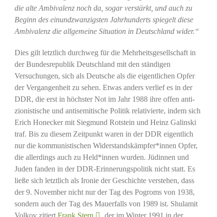
die alte Ambivalenz noch da, sogar verstärkt, und auch zu
Beginn des einundzwanzigsten Jahrhunderts spiegelt diese
Ambivalenz die allgemeine Situation in Deutschland wider.“
Dies gilt letztlich durchweg für die Mehrheitsgesellschaft in
der Bundesrepublik Deutschland mit den ständigen
Versuchungen, sich als Deutsche als die eigentlichen Opfer
der Vergangenheit zu sehen. Etwas anders verlief es in der
DDR, die erst in höchster Not im Jahr 1988 ihre offen anti-
zionistische und antisemitische Politik relativierte, indem sich
Erich Honecker mit Siegmund Rotstein und Heinz Galinski
traf. Bis zu diesem Zeitpunkt waren in der DDR eigentlich
nur die kommunistischen Widerstandskämpfer*innen Opfer,
die allerdings auch zu Held*innen wurden. Jüdinnen und
Juden fanden in der DDR-Erinnerungspolitik nicht statt. Es
ließe sich letztlich als Ironie der Geschichte verstehen, dass
der 9. November nicht nur der Tag des Pogroms von 1938,
sondern auch der Tag des Mauerfalls von 1989 ist. Shulamit
Volkov zitiert
Frank Stern
, der im Winter 1991 in der