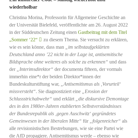
wiederholbar
Christina Morina, Professorin für Allgemeine Geschichte an
der Universität Bielefeld, veröffentlichte am 26. August 2022
in der Süddeutschen Zeitung einen
Gastbeitrag mit dem Titel
„Sommer ‘22“
zu diesem Thema. Sie versucht zu erklären,
wie es sein könne, dass man
„im selbstaufgeklärten
Deutschland anno ’22 nicht in der Lage ist, antisemitische
Bildsprache ohne weiteres als solche zu erkennen“
und dass
der
„Interimsdirektor“
der documenta fifteen, der vormals
immerhin eine*r der beiden Direktor*innen der
Bundeskulturstiftung war,
„Antisemitismus als ‚Vorurteil‘
missversteht“
. Sie diagnostiziert eine
„Erosion der
Schlussstrichabwehr“
und erklärt
„die diskursive Demontage
des in den 1980er-Jahren etablierten Selbstverständnisses
der Bundesrepublik als ‚gegen Auschwitz‘ gegründetes
Gemeinwesen in der liberalen Mitte“
für
„folgenreicher“
als
alle revisionistischen Bestrebungen, wie sie eine Partei wie
die AfD propagiere. Antisemitismus werde – ebenso wie