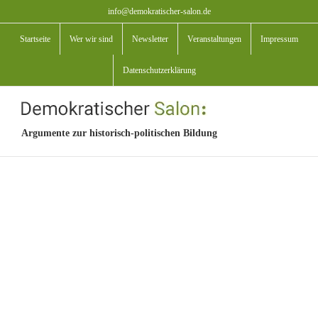
Zum
info@demokratischer-salon.de
Inhalt
Startseite
Wer wir sind
Newsletter
Veranstaltungen
Impressum
springen
Datenschutzerklärung
Argumente zur historisch-politischen Bildung
View
Larger
Image