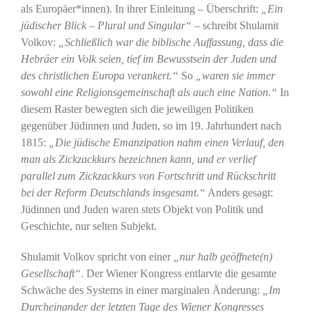
als Europäer*innen). In ihrer Einleitung – Überschrift:
„Ein
jüdischer Blick – Plural und Singular“
– schreibt Shulamit
Volkov:
„Schließlich war die biblische Auffassung, dass die
Hebräer ein Volk seien, tief im Bewusstsein der Juden und
des christlichen Europa verankert.“
So
„waren sie immer
sowohl eine Religionsgemeinschaft als auch eine Nation.“
In
diesem Raster bewegten sich die jeweiligen Politiken
gegenüber Jüdinnen und Juden, so im 19. Jahrhundert nach
1815:
„Die jüdische Emanzipation nahm einen Verlauf, den
man als Zickzackkurs bezeichnen kann, und er verlief
parallel zum Zickzackkurs von Fortschritt und Rückschritt
bei der Reform Deutschlands insgesamt.“
Anders gesagt:
Jüdinnen und Juden waren stets Objekt von Politik und
Geschichte, nur selten Subjekt.
Shulamit Volkov spricht von einer
„nur halb geöffnete(n)
Gesellschaft“
. Der Wiener Kongress entlarvte die gesamte
Schwäche des Systems in einer marginalen Änderung:
„Im
Durcheinander der letzten Tage des Wiener Kongresses