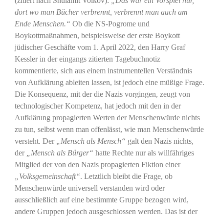
(zitiert nach Shulamit Volkov):
„Das war ein Vorspiel nur,
dort wo man Bücher verbrennt, verbrennt man auch am
Ende Menschen.“
Ob die NS-Pogrome und
Boykottmaßnahmen, beispielsweise der erste Boykott
jüdischer Geschäfte vom 1. April 2022, den Harry Graf
Kessler in der eingangs zitierten Tagebuchnotiz
kommentierte, sich aus einem instrumentellen Verständnis
von Aufklärung ableiten lassen, ist jedoch eine müßige Frage.
Die Konsequenz, mit der die Nazis vorgingen, zeugt von
technologischer Kompetenz, hat jedoch mit den in der
Aufklärung propagierten Werten der Menschenwürde nichts
zu tun, selbst wenn man offenlässt, wie man Menschenwürde
versteht. Der
„Mensch als Mensch“
galt den Nazis nichts,
der
„Mensch als Bürger“
hatte Rechte nur als willfähriges
Mitglied der von den Nazis propagierten Fiktion einer
„Volksgemeinschaft“
. Letztlich bleibt die Frage, ob
Menschenwürde universell verstanden wird oder
ausschließlich auf eine bestimmte Gruppe bezogen wird,
andere Gruppen jedoch ausgeschlossen werden. Das ist der