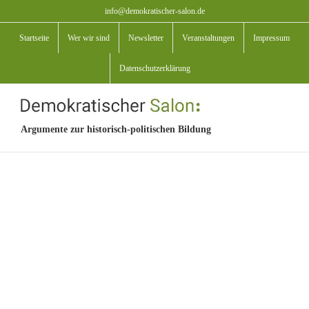
Zum
info@demokratischer-salon.de
Inhalt
Startseite
Wer wir sind
Newsletter
Veranstaltungen
Impressum
springen
Datenschutzerklärung
Argumente zur historisch-politischen Bildung
View
Larger
Image