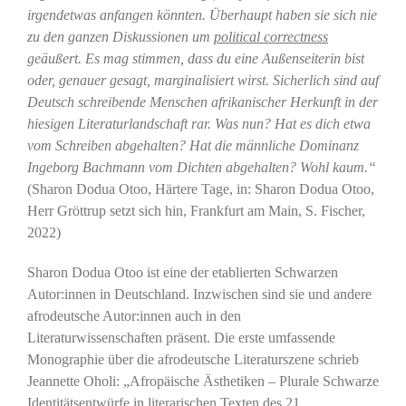
irgendetwas anfangen könnten. Überhaupt haben sie sich nie
zu den ganzen Diskussionen um
political correctness
geäußert. Es mag stimmen, dass du eine Außenseiterin bist
oder, genauer gesagt, marginalisiert wirst. Sicherlich sind auf
Deutsch schreibende Menschen afrikanischer Herkunft in der
hiesigen Literaturlandschaft rar. Was nun? Hat es dich etwa
vom Schreiben abgehalten? Hat die männliche Dominanz
Ingeborg Bachmann vom Dichten abgehalten? Wohl kaum.“
(Sharon Dodua Otoo, Härtere Tage, in: Sharon Dodua Otoo,
Herr Gröttrup setzt sich hin, Frankfurt am Main, S. Fischer,
2022)
Sharon Dodua Otoo ist eine der etablierten Schwarzen
Autor:innen in Deutschland. Inzwischen sind sie und andere
afrodeutsche Autor:innen auch in den
Literaturwissenschaften präsent. Die erste umfassende
Monographie über die afrodeutsche Literaturszene schrieb
Jeannette Oholi: „Afropäische Ästhetiken – Plurale Schwarze
Identitätsentwürfe in literarischen Texten des 21.