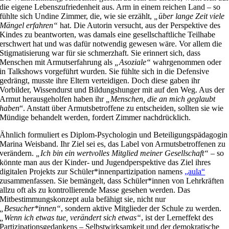
die eigene Lebenszufriedenheit aus. Arm in einem reichen Land – so
fühlte sich Undine Zimmer, die, wie sie erzählt,
„über lange Zeit viele
Mängel erfahren“
hat. Die Autorin versucht, aus der Perspektive des
Kindes zu beantworten, was damals eine gesellschaftliche Teilhabe
erschwert hat und was dafür notwendig gewesen wäre. Vor allem die
Stigmatisierung war für sie schmerzhaft. Sie erinnert sich, dass
Menschen mit Armutserfahrung als
„Asoziale“
wahrgenommen oder
in Talkshows vorgeführt wurden. Sie fühlte sich in die Defensive
gedrängt, musste ihre Eltern verteidigen. Doch diese gaben ihr
Vorbilder, Wissendurst und Bildungshunger mit auf den Weg. Aus der
Armut herausgeholfen haben ihr
„Menschen, die an mich geglaubt
haben
“. Anstatt über Armutsbetroffene zu entscheiden, sollten sie wie
Mündige behandelt werden, fordert Zimmer nachdrücklich.
Ähnlich formuliert es Diplom-Psychologin und Beteiligungspädagogin
Marina Weisband. Ihr Ziel sei es, das Label von Armutsbetroffenen zu
verändern.
„Ich bin ein wertvolles Mitglied meiner Gesellschaft“
– so
könnte man aus der Kinder- und Jugendperspektive das Ziel ihres
digitalen Projekts zur Schüler*innenpartizipation namens
„aula“
zusammenfassen. Sie bemängelt, dass Schüler*innen von Lehrkräften
allzu oft als zu kontrollierende Masse gesehen werden. Das
Mitbestimmungskonzept aula befähigt sie, nicht nur
„Besucher*innen“
, sondern aktive Mitglieder der Schule zu werden.
„Wenn ich etwas tue, verändert sich etwas“
, ist der Lerneffekt des
Partizipationsgedankens – Selbstwirksamkeit und der demokratische