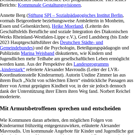
Berichts:
Kommunale Gestaltungsvisionen
.
Annette Berg (
Stiftung SPI – Sozialpädagogisches Institut Berlin
,
vormals Beigeordnete beziehungsweise Amtsleiterin in Monheim,
Essen und Gelsenkirchen),
Heike Moerland
, (Leiterin des
Geschäftsfelds Berufliche und soziale Integration des Diakonischen
Werks Rheinland-Westfalen-Lippe e.V.), Gerd Landsberg (bis Ende
2023 Hauptgeschäftsführer des
Deutschen Städte- und
Gemeindebundes
) und die Psychologin, Beteiligungspädagogin und
Publizistin
Marina Weisband
diskutierten, wie Kindern und
Jugendlichen mehr Teilhabe am gesellschaftlichen Leben ermöglicht
werden kann. Aus der Perspektive des
Landesprogramms
„kinderstark“
referierte Alexander Mavroudis (Leiter der LVR-
Koordinationsstelle Kinderarmut). Autorin Undine Zimmer las aus
ihrem Buch „Nicht von schlechten Eltern“ eindrückliche Passagen aus
ihrer von Armut geprägten Kindheit vor, in der sie jedoch dennoch
dank der Unterstützung ihrer Eltern ihren Weg fand. Norbert Reichel
moderierte.
Mit Armutsbetroffenen sprechen und entscheiden
Wie Kommunen daran arbeiten, den möglichen Folgen von
Kinderarmut frühzeitig entgegenzuwirken, erläuterte Alexander
Mavroudis. Um kommunale Angebote für Kinder und Jugendliche gut