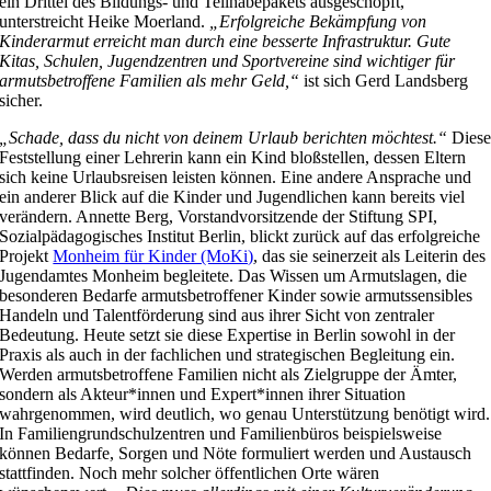
ein Drittel des Bildungs- und Teilhabepakets ausgeschöpft,
unterstreicht Heike Moerland.
„Erfolgreiche Bekämpfung von
Kinderarmut erreicht man durch eine besserte Infrastruktur. Gute
Kitas, Schulen, Jugendzentren und Sportvereine sind wichtiger für
armutsbetroffene Familien als mehr Geld,“
ist sich Gerd Landsberg
sicher.
„Schade, dass du nicht von deinem Urlaub berichten möchtest.“
Dies
Feststellung einer Lehrerin kann ein Kind bloßstellen, dessen Eltern
sich keine Urlaubsreisen leisten können. Eine andere Ansprache und
ein anderer Blick auf die Kinder und Jugendlichen kann bereits viel
verändern. Annette Berg, Vorstandvorsitzende der Stiftung SPI,
Sozialpädagogisches Institut Berlin, blickt zurück auf das erfolgreiche
Projekt
Monheim für Kinder (MoKi)
, das sie seinerzeit als Leiterin des
Jugendamtes Monheim begleitete. Das Wissen um Armutslagen, die
besonderen Bedarfe armutsbetroffener Kinder sowie armutssensibles
Handeln und Talentförderung sind aus ihrer Sicht von zentraler
Bedeutung. Heute setzt sie diese Expertise in Berlin sowohl in der
Praxis als auch in der fachlichen und strategischen Begleitung ein.
Werden armutsbetroffene Familien nicht als Zielgruppe der Ämter,
sondern als Akteur*innen und Expert*innen ihrer Situation
wahrgenommen, wird deutlich, wo genau Unterstützung benötigt wird.
In Familiengrundschulzentren und Familienbüros beispielsweise
können Bedarfe, Sorgen und Nöte formuliert werden und Austausch
stattfinden. Noch mehr solcher öffentlichen Orte wären