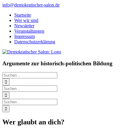
Zum
info@demokratischer-salon.de
Inhalt
Startseite
springen
Wer wir sind
Newsletter
Veranstaltungen
Impressum
Datenschutzerklärung
Argumente zur historisch-politischen Bildung
Suche
nach:
Suche
nach:
Suche
nach:
Wer glaubt an dich?