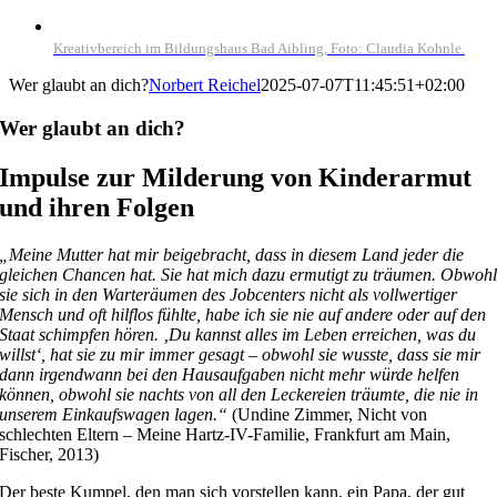
Kreativbereich im Bildungshaus Bad Aibling, Foto: Claudia Kohnle.
Wer glaubt an dich?
Norbert Reichel
2025-07-07T11:45:51+02:00
Wer glaubt an dich?
Impulse zur Milderung von Kinderarmut
und ihren Folgen
„Meine Mutter hat mir beigebracht, dass in diesem Land jeder die
gleichen Chancen hat. Sie hat mich dazu ermutigt zu träumen. Obwoh
sie sich in den Warteräumen des Jobcenters nicht als vollwertiger
Mensch und oft hilflos fühlte, habe ich sie nie auf andere oder auf den
Staat schimpfen hören. ‚Du kannst alles im Leben erreichen, was du
willst‘, hat sie zu mir immer gesagt – obwohl sie wusste, dass sie mir
dann irgendwann bei den Hausaufgaben nicht mehr würde helfen
können, obwohl sie nachts von all den Leckereien träumte, die nie in
unserem Einkaufswagen lagen.“
(Undine Zimmer, Nicht von
schlechten Eltern – Meine Hartz-IV-Familie, Frankfurt am Main,
Fischer, 2013)
Der beste Kumpel, den man sich vorstellen kann, ein Papa, der gut