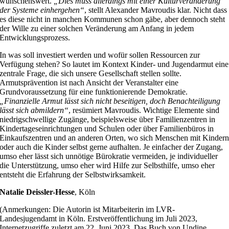
wünschenswert.
„Dies muss allerdings mit einer Kulturveränderung
der Systeme einhergehen“
, stellt Alexander Mavroudis klar. Nicht dass
es diese nicht in manchen Kommunen schon gäbe, aber dennoch steht
der Wille zu einer solchen Veränderung am Anfang in jedem
Entwicklungsprozess.
In was soll investiert werden und wofür sollen Ressourcen zur
Verfügung stehen? So lautet im Kontext Kinder- und Jugendarmut eine
zentrale Frage, die sich unsere Gesellschaft stellen sollte.
Armutsprävention ist nach Ansicht der Veranstalter eine
Grundvoraussetzung für eine funktionierende Demokratie.
„Finanzielle Armut lässt sich nicht beseitigen, doch Benachteiligung
lässt sich abmildern“
, resümiert Mavroudis. Wichtige Elemente sind
niedrigschwellige Zugänge, beispielsweise über Familienzentren in
Kindertageseinrichtungen und Schulen oder über Familienbüros in
Einkaufszentren und an anderen Orten, wo sich Menschen mit Kinder
oder auch die Kinder selbst gerne aufhalten. Je einfacher der Zugang,
umso eher lässt sich unnötige Bürokratie vermeiden, je individueller
die Unterstützung, umso eher wird Hilfe zur Selbsthilfe, umso eher
entsteht die Erfahrung der Selbstwirksamkeit.
Natalie Deissler-Hesse
, Köln
(Anmerkungen: Die Autorin ist Mitarbeiterin im LVR-
Landesjugendamt in Köln. Erstveröffentlichung im Juli 2023,
Internetzugriffe zuletzt am 22. Juni 2023. Das Buch von Undine