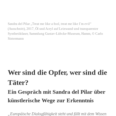
Sandra del Pilar „Treat me like a fool, treat me like I´m evil“
(Ausschnitt), 2017, Öl und Acryl auf Leinwand und transparenter
Synthetikfaser, Sammlung Gustav-Lübcke-Museum, Hamm, © Carlo
Sintermann
Wer sind die Opfer, wer sind die
Täter?
Ein Gespräch mit Sandra del Pilar über
künstlerische Wege zur Erkenntnis
„Europäische Dialogfähigkeit steht und fällt mit dem Wissen