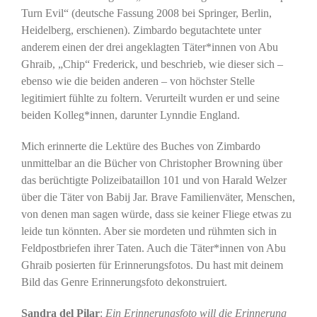
Turn Evil“ (deutsche Fassung 2008 bei Springer, Berlin,
Heidelberg, erschienen). Zimbardo begutachtete unter
anderem einen der drei angeklagten Täter*innen von Abu
Ghraib, „Chip“ Frederick, und beschrieb, wie dieser sich –
ebenso wie die beiden anderen – von höchster Stelle
legitimiert fühlte zu foltern. Verurteilt wurden er und seine
beiden Kolleg*innen, darunter Lynndie England.
Mich erinnerte die Lektüre des Buches von Zimbardo
unmittelbar an die Bücher von Christopher Browning über
das berüchtigte Polizeibataillon 101 und von Harald Welzer
über die Täter von Babij Jar. Brave Familienväter, Menschen,
von denen man sagen würde, dass sie keiner Fliege etwas zu
leide tun könnten. Aber sie mordeten und rühmten sich in
Feldpostbriefen ihrer Taten. Auch die Täter*innen von Abu
Ghraib posierten für Erinnerungsfotos. Du hast mit deinem
Bild das Genre Erinnerungsfoto dekonstruiert.
Sandra del Pilar
:
Ein Erinnerungsfoto will die Erinnerung