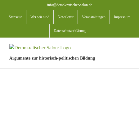
Zum
info@demokratischer-salon.de
Inhalt
Startseite
Wer wir sind
Newsletter
Veranstaltungen
Impressum
springen
Datenschutzerklärung
Argumente zur historisch-politischen Bildung
View
Larger
Image