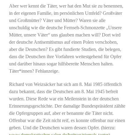
Aber wer kennt die Täter, wer hat den Mut sie zu benennen,
in der eigenen Familie, im persönlichen Umfeld? Großväter
und Großmütter? Väter und Mütter? Waren sie alle
unschuldig wie die deutsche Fernseh-Schmonzette „Unsere
Mütter, unsere Väter“ uns glauben machen will? Dort wird
der deutsche Antisemitismus auf einen Polen verschoben,
aber die Deutschen? Es gibt fundierte Studien, die belegen,
dass die Deutschen ihre Vorfahren weitestgehend für Opfer
und darüber hinaus sogar hilfsbereite Menschen halten.
Täter*innen? Fehlanzeige.
Richard von Weizsäcker hat sich am 8. Mai 1985 öffentlich
dazu bekannt, dass die Deutschen am 8. Mai 1945 befreit
wurden. Diese Rede war ein Meilenstein in der deutschen
Erinnerungsgeschichte. Der damalige Bundespräsident zählte
die Opfergruppen auf, aber er benannte die Täter nicht.
Offenbar war die Zeit nicht reif, es konnte offenbar nur einen
geben. Und die Deutschen waren dessen Opfer. (hierzu:
www.demokratischer-salon.de/beitrag/niemals-taeter
).