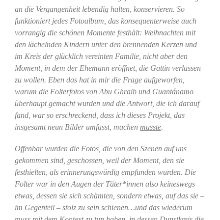
an die Vergangenheit lebendig halten, konservieren. So
funktioniert jedes Fotoalbum, das konsequenterweise auch
vorrangig die schönen Momente festhält: Weihnachten mit
den lächelnden Kindern unter den brennenden Kerzen und
im Kreis der glücklich vereinten Familie, nicht aber den
Moment, in dem der Ehemann eröffnet, die Gattin verlassen
zu wollen. Eben das hat in mir die Frage aufgeworfen,
warum die Folterfotos von Abu Ghraib und Guantánamo
überhaupt gemacht wurden und die Antwort, die ich darauf
fand, war so erschreckend, dass ich dieses Projekt, das
insgesamt neun Bilder umfasst, machen
musste
.
Offenbar wurden die Fotos, die von den Szenen auf uns
gekommen sind, geschossen, weil der Moment, den sie
festhielten, als erinnerungswürdig empfunden wurden. Die
Folter war in den Augen der Täter*innen also keineswegs
etwas, dessen sie sich schämten, sondern etwas, auf das sie –
im Gegenteil – stolz zu sein schienen…und das wiederum
muss mit dem Kontext zu tun haben, in dessen Dunstkreis die