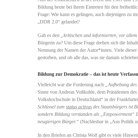
Bildung heute bei ihrem Eintreten für den freiheitl
Frage: Wie kann es gelingen, auch diejenigen zu mot
„DDR 2.0“ gelandet?
Gab es den
„kritischen und informierten, vor alle
Bürgerin zu? Um diese Frage drehen sich die Inhalt
Nennung der Namen der Autor*innen. Viele dieser A
gestorben, und ob alle das, was sie damals schrieb
Bildung zur Demokratie – das ist heute Verfass
Vielleicht war die Forderung nach
„Aufhebung des
Sinne von Andreas Voßkuhle, dem Präsidenten des B
Volkshochschule in Deutschland“ in der Frankfurte
Schlüssel zum
status activus
des Staatsbürgers ist B
sondern Bildung verstanden als „Empowerment“ Das
neugierigen Bürger.“
(Nachlesbar in „Aus Politik 
In den Briefen an Christa Wolf gibt es viele Hinwe