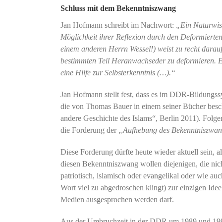
Schluss mit dem Bekenntniszwang
Jan Hofmann schreibt im Nachwort:
„Ein Naturwiss
Möglichkeit ihrer Reflexion durch den Deformierten
einem anderen Herrn Wessel!) weist zu recht darauf 
bestimmten Teil Heranwachseder zu deformieren. E
eine Hilfe zur Selbsterkenntnis (…).“
Jan Hofmann stellt fest, dass es im DDR-Bildungs
die von Thomas Bauer in einem seiner Bücher besch
andere Geschichte des Islams“, Berlin 2011). Folge
die Forderung der
„Aufhebung des Bekenntniszwang
Diese Forderung dürfte heute wieder aktuell sein, 
diesen Bekenntniszwang wollen diejenigen, die nich
patriotisch, islamisch oder evangelikal oder wie au
Wort viel zu abgedroschen klingt) zur einzigen Idee
Medien ausgesprochen werden darf.
Aus der Umbruchzeit in der DDR um 1989 und 1990 un