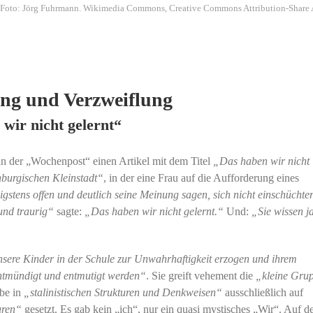
oto: Jörg Fuhrmann. Wikimedia Commons, Creative Commons Attribution-Share Ali
ng und Verzweiflung
 wir nicht gelernt“
in der „Wochenpost“ einen Artikel mit dem Titel
„Das haben wir nicht
nburgischen Kleinstadt“
, in der eine Frau auf die Aufforderung eines
nigstens offen und deutlich seine Meinung sagen, sich nicht einschüchte
und traurig“
sagte:
„Das haben wir nicht gelernt.“
Und:
„Sie wissen ja
sere Kinder in der Schule zur Unwahrhaftigkeit erzogen und ihrem
entmündigt und entmutigt werden“
. Sie greift vehement die
„kleine Gru
be in
„stalinistischen Strukturen und Denkweisen“
ausschließlich auf
uren“
gesetzt. Es gab kein „ich“, nur ein quasi mystisches „Wir“. Auf d