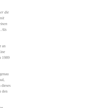
er die
mit
einen
. Als
r an
Eine
ch 1989
 genau
al,
 dieses
n den
he