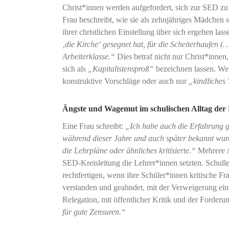
Christ*innen werden aufgefordert, sich zur SED zu 
Frau beschreibt, wie sie als zehnjähriges Mädchen 
ihrer christlichen Einstellung über sich ergehen la
‚die Kirche‘ gesegnet hat, für die Scheiterhaufen (
Arbeiterklasse.“
Dies betraf nicht nur Christ*innen
sich als
„Kapitalistensproß“
bezeichnen lassen. We
konstruktive Vorschläge oder auch nur
„kindliches 
Ängste und Wagemut im schulischen Alltag de
Eine Frau schreibt:
„Ich habe auch die Erfahrung g
während dieser Jahre und auch später bekannt wurd
die Lehrpläne oder ähnliches kritisierte.“
Mehrere A
SED-Kreisleitung die Lehrer*innen setzten. Schull
rechtfertigen, wenn ihre Schüler*innen kritische Fr
verstanden und geahndet, mit der Verweigerung ei
Relegation, mit öffentlicher Kritik und der Forder
für gute Zensuren.“