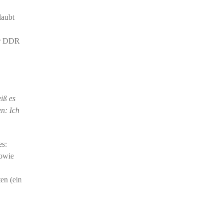
laubt
der DDR
iß es
en: Ich
es:
sowie
en (ein