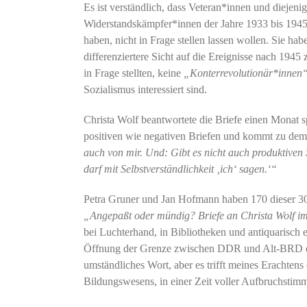
Es ist verständlich, dass Veteran*innen und diejen
Widerstandskämpfer*innen der Jahre 1933 bis 1945 
haben, nicht in Frage stellen lassen wollen. Sie hab
differenziertere Sicht auf die Ereignisse nach 1945
in Frage stellten, keine
„Konterrevolutionär*innen
Sozialismus interessiert sind.
Christa Wolf beantwortete die Briefe einen Monat s
positiven wie negativen Briefen und kommt zu dem
auch von mir. Und: Gibt es nicht auch produktiven 
darf mit Selbstverständlichkeit ‚ich‘ sagen.‘“
Petra Gruner und Jan Hofmann haben 170 dieser 300 
„Angepaßt oder mündig? Briefe an Christa Wolf i
bei Luchterhand, in Bibliotheken und antiquarisch e
Öffnung der Grenze zwischen DDR und Alt-BRD eine
umständliches Wort, aber es trifft meines Erachten
Bildungswesens, in einer Zeit voller Aufbruchstimm