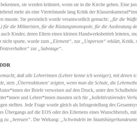
bekennen, sie werden kritisiert, wenn sie in die Kirche gehen. Eine ju
stehend mehr als eine Viertelstunde lang Kritik der Klassenkamerad*in
ssen musste. Sie persönlich wurde verantwortlich gemacht:
„für die Waffe
…) für die Militaristen, für die Rüstungsmonopole, für die Ausbeutung d
, auch Kinder, deren Eltern einen kleinen Handwerksbetrieb leiteten, m
r nicht spurte, wurde zum
„Element“
, zur
„Unperson“
erklärt, Kritik, 
Trotzverhalten“
zur
„Sabotage“.
r DDR
emacht, daß alle Lehrerinnen (Lehrer kenne ich weniger), mit denen i
e, stets ‚Überreaktionen‘ zeigten, wenn man die Schule, die Lehrmeth
utor*innen der Briefe verweisen auf den Druck, unter den Schulbehö
eiter*innen und Lehrer*innen mussten sich für
„kollektivstörendes Verh
agen stellten. Jede Frage wurde gleich als Infragestellung des Gesamtsy
nes Übergangs auf die EOS oder des Erlernens eines Wunschberufs, mit
ung zu
„bereuen“
. Die Wirkung:
„Schwindeln im Staatsbürgerkundeunte