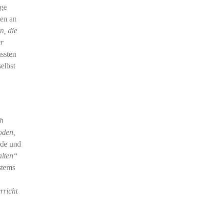
nge
nen an
n, die
er
ussten
selbst
ch
oden,
rde und
alten“
stems
rricht