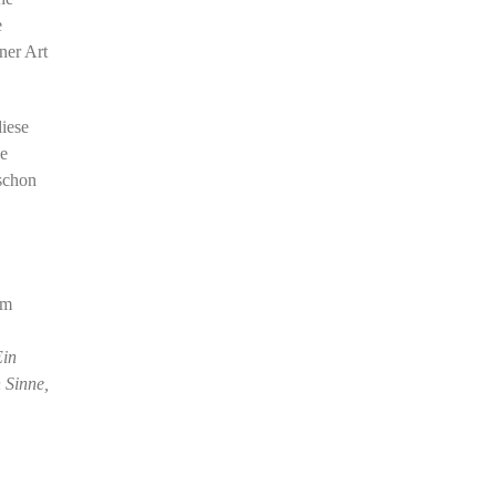
e
ner Art
iese
ne
 schon
im
in
 Sinne,