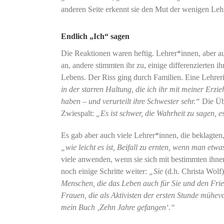
anderen Seite erkennt sie den Mut der wenigen Lehr
Endlich „Ich“ sagen
Die Reaktionen waren heftig. Lehrer*innen, aber au
an, andere stimmten ihr zu, einige differenzierten 
Lebens. Der Riss ging durch Familien. Eine Lehrer
in der starren Haltung, die ich ihr mit meiner Erzi
haben – und verurteilt ihre Schwester sehr.“
Die Übe
Zwiespalt:
„Es ist schwer, die Wahrheit zu sagen, es
Es gab aber auch viele Lehrer*innen, die beklagten,
„wie leicht es ist, Beifall zu ernten, wenn man etw
viele anwenden, wenn sie sich mit bestimmten ihn
noch einige Schritte weiter:
„Sie
(d.h. Christa Wolf
Menschen, die das Leben auch für Sie und den Fr
Frauen, die als Aktivisten der ersten Stunde mühevo
mein Buch ‚Zehn Jahre gefangen‘.“