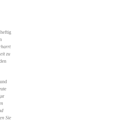
heftig
n
rharrt
eit zu
den
 und
eute
gar
en
nd
en Sie