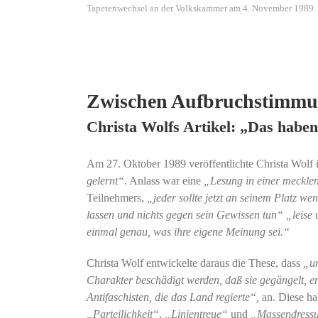
Tapetenwechsel an der Volkskammer am 4. November 1989. F
Zwischen Aufbruchstimmu
Christa Wolfs Artikel: „Das haben
Am 27. Oktober 1989 veröffentlichte Christa Wolf 
gelernt“
. Anlass war eine
„Lesung in einer meckle
Teilnehmers,
„jeder sollte jetzt an seinem Platz we
lassen und nichts gegen sein Gewissen tun“
„leise 
einmal genau, was ihre eigene Meinung sei.“
Christa Wolf entwickelte daraus die These, dass
„un
Charakter beschädigt werden, daß sie gegängelt, 
Antifaschisten, die das Land regierte“,
an. Diese ha
„Parteilichkeit“
,
„Linientreue“
und
„Massendress