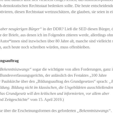
ich-demokratischen Rechtsstaat bedenken sollte. Die heute entscheidend
ivieren, diesen Rechtsstaat wertzuschätzen, die glauben, sie seien in ei
m aber neugierigen Bürger“
in der DDR? Ließ die SED diesen Bürger, d
e der Briefe, aus denen ich im Folgenden zitieren werde, allerdings oh
utor*innen sind inzwischen über 80 Jahre alt, manche sind vielleicht
en, auch heute noch schreiben würden, muss offenbleiben.
ungsauftrag
 Bekenntniszwangs“
sogar die wichtigste von allen Forderungen, ganz 
undesverfassungsgerichts, der anlässlich des Festaktes „100 Jahre
r Paulskirche über den „Bildungsauftrag des Grundgesetzes“ sprach:
„E
ildung. Bildung nicht im klassischen, die Ungebildeten ausschließenden
 Grundgesetz will den kritischen und informierten, vor allem aber
und Zeitgeschichte“ vom 15. April 2019.)
ise über die Erscheinungsformen des geforderten
„Bekenntniszwangs“
.