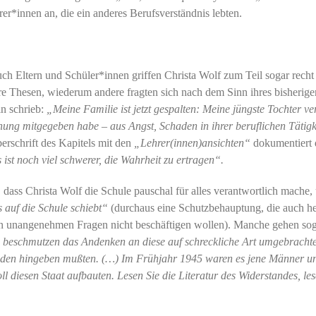
er*innen an, die ein anderes Berufsverständnis lebten.
ch Eltern und Schüler*innen griffen Christa Wolf zum Teil sogar recht 
ihre Thesen, wiederum andere fragten sich nach dem Sinn ihres bisherige
in schrieb:
„Meine Familie ist jetzt gespalten: Meine jüngste Tochter ve
ehung mitgegeben habe – aus Angst, Schaden in ihrer beruflichen Tätigk
rschrift des Kapitels mit den
„Lehrer(innen)ansichten“
dokumentiert 
 ist noch viel schwerer, die Wahrheit zu ertragen“.
 dass Christa Wolf die Schule pauschal für alles verantwortlich mache,
as auf die Schule schiebt“
(durchaus eine Schutzbehauptung, die auch h
en unangenehmen Fragen nicht beschäftigen wollen). Manche gehen so
)
beschmutzen das Andenken an diese auf schreckliche Art umgebracht
ieden hingeben mußten. (…) Im Frühjahr 1945 waren es jene Männer u
ll diesen Staat aufbauten. Lesen Sie die Literatur des Widerstandes, les