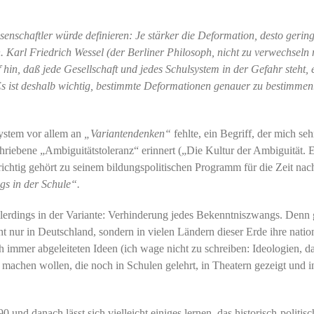
enschaftler würde definieren: Je stärker die Deformation, desto gering
. Karl Friedrich Wessel (der Berliner Philosoph, nicht zu verwechseln 
hin, daß jede Gesellschaft und jedes Schulsystem in der Gefahr steht, 
s ist deshalb wichtig, bestimmte Deformationen genauer zu bestimmen
system vor allem an
„Variantendenken“
fehlte, ein Begriff, der mich seh
riebene „Ambiguitätstoleranz“ erinnert („Die Kultur der Ambiguität. 
richtig gehört zu seinem bildungspolitischen Programm für die Zeit na
s in der Schule“.
allerdings in der Variante: Verhinderung jedes Bekenntniszwangs. Denn
t nur in Deutschland, sondern in vielen Ländern dieser Erde ihre nation
ch immer abgeleiteten Ideen (ich wage nicht zu schreiben: Ideologien, da
 machen wollen, die noch in Schulen gelehrt, in Theatern gezeigt und i
d danach lässt sich vielleicht einiges lernen, das historisch-politisc