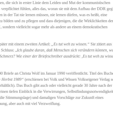
igen, die sich in erster Linie dem Leiden und Mut der kommunistischen
verpflichtet fühlen, alles das, woran sie mit dem Aufbau der DDR geg
en in der Tat nie lernen müssen, nie lernen dürfen, was es heißt, eine
 zu bilden und zu pflegen und dass diejenigen, die die Wirklichkeiten 
“
, sondern vielleicht sogar mehr als andere an einem demokratischen
päter mit einem zweiten Artikel:
„Es tut weh zu wissen.“
Sie zitiert aus
 Schluss: „
Ich glaube daran, daß Menschen sich verändern können, we
Schmerz? Wie einer der Briefeschreiber ausdrückt: ‚Es tut weh zu wiss
Briefe an Christa Wolf im Januar 1990 veröffentlicht. Titel des Buch
m Herbst 1989“
(erschienen bei Volk und Wissen Volkseigener Verlag 
rhältlich). Das Buch gibt auch oder vielleicht gerade 30 Jahre nach der
n tiefen Einblick in die Verwirrungen, Selbstfindungsnotwendigkeit
s die Stimmungslage) und damaligen Vorschläge zur Zukunft eines
ung, aber auch mit viel Verzweiflung.