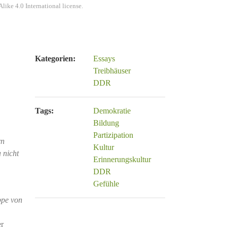
ke 4.0 International license.
Kategorien:
Essays
Treibhäuser
DDR
Tags:
Demokratie
Bildung
Partizipation
rn
Kultur
 nicht
Erinnerungskultur
DDR
Gefühle
ppe von
er