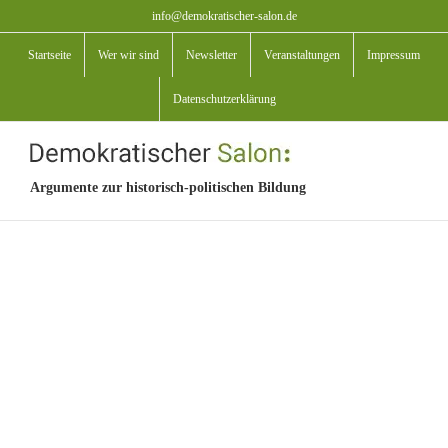
Zum
info@demokratischer-salon.de
Inhalt
Startseite
Wer wir sind
Newsletter
Veranstaltungen
Impressum
springen
Datenschutzerklärung
Argumente zur historisch-politischen Bildung