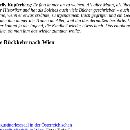
elly Kupferberg
:
Er fing immer an zu weinen. Als alter Mann, als übe
r Historiker und hat als Solches auch viele Bücher geschrieben – auch
rne, wenn er etwas erzählte, zu irgendeinem Buch gegriffen und ein Gedi
men ihm immer die Tränen im Alter, weil ihn das dermaßen berührte. 
ter kommt ja die Jugend, die Kindheit wieder etwas hoch. Das emotion
llte, ob man ihm das wieder zumuten wollte.
ie Rückkehr nach Wien
gustinerlesesaal in der Österreichischen