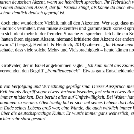
n harten deutschen Akzent, wenn sie hebräisch sprachen. Ihr Hebräisc
h einen deutschen Akzent, der für Israelis klingt, als könne da auch etw
schon ziemlich deutsch geprägt ist.
t doch eine wunderbare Vielfalt, mit all den Akzenten. Wer sagt, dass m
Eindruck vermittelt, man müsse akzentfrei und grammatisch korrekt sp
uen sich nicht mehr in der fremden Sprache zu sprechen. Ich hatte ein 
 hatten ihren eigenen Akzent, niemand kritisierte den Akzent der anderen
artz“ (Leipzig, Hentrich & Hentrich, 2018) zitieren:
„Im Hause mein
 schade, dass viele solche Mehr- und Vielsprachigkeit – heute kämen 
en Großvater, der in Israel angekommen sagte:
„Ich kam nicht aus Zioni
e verwenden den Begriff
„Familiengepäck“
. Etwas ganz Entscheidendes
ten von Verfolgung und Vernichtung geprägt sind. Dieser Ausspruch mei
n. Exil hat als Begriff sogar etwas Verharmlosendes, fast schon etwas Ro
mmer mitdenken. Das beruht alles auf Unfreiwilligkeit. Bei Walter hat
nommen zu werden. Gleichzeitig hat er sich zeit seines Lebens dort abso
m Ende seines Lebens groß war, eine Wunde, die auch wirklich immer 
r über die deutschsprachige Kultur. Er wurde immer ganz weinerlich, 
hter sehr stark gespürt.