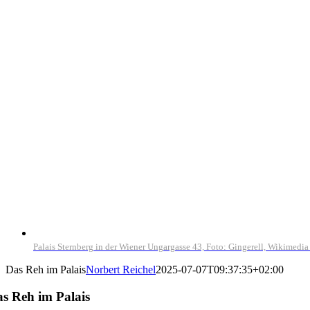
View
Larger
Image
Palais Sternberg in der Wiener Ungargasse 43, Foto: Gingerell, Wikimed
Das Reh im Palais
Norbert Reichel
2025-07-07T09:37:35+02:00
s Reh im Palais