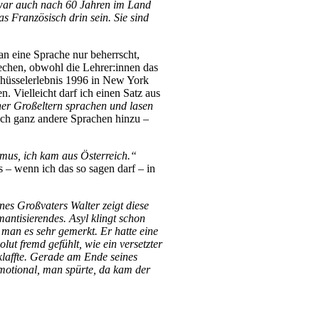
h war auch nach 60 Jahren im Land
as Französisch drin sein. Sie sind
an eine Sprache nur beherrscht,
rechen, obwohl die Lehrer:innen das
Schüsselerlebnis 1996 in New York
. Vielleicht darf ich einen Satz aus
er Großeltern sprachen und lasen
noch ganz andere Sprachen hinzu –
smus, ich kam aus Österreich.“
 – wenn ich das so sagen darf – in
nes Großvaters Walter zeigt diese
mantisierendes. Asyl klingt schon
 man es sehr gemerkt. Er hatte eine
lut fremd gefühlt, wie ein versetzter
klaffte. Gerade am Ende seines
emotional, man spürte, da kam der