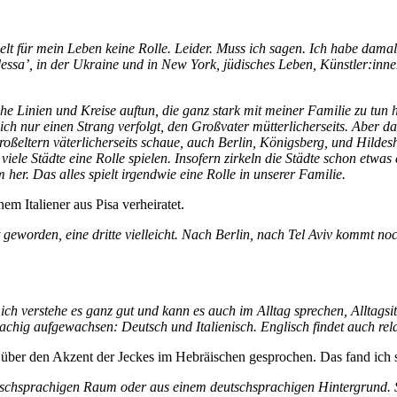
lt für mein Leben keine Rolle. Leider. Muss ich sagen. Ich habe damal
sa’, in der Ukraine und in New York, jüdisches Leben, Künstler:inne
sche Linien und Kreise auftun, die ganz stark mit meiner Familie zu tun
 ich nur einen Strang verfolgt, den Großvater mütterlicherseits. Aber 
Großeltern väterlicherseits schaue, auch Berlin, Königsberg, und Hilde
iele Städte eine Rolle spielen. Insofern zirkeln die Städte schon etwas 
her. Das alles spielt irgendwie eine Rolle in unserer Familie.
m Italiener aus Pisa verheiratet.
geworden, eine dritte vielleicht. Nach Berlin, nach Tel Aviv kommt noch
h verstehe es ganz gut und kann es auch im Alltag sprechen, Alltagsita
achig aufgewachsen: Deutsch und Italienisch. Englisch findet auch relati
 über den Akzent der Jeckes im Hebräischen gesprochen. Das fand ich s
schsprachigen Raum oder aus einem deutschsprachigen Hintergrund. S