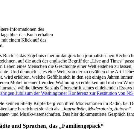
itere Informationen des
rlags über das Buch erhalten
e mit einem Klick auf das
ld.
s Buch ist das Ergebnis einer umfangreichen journalistischen Recherche
zeichnen, auf die auch der englische Begriff der „Live and Times“ pass
m Leben eines Menschen die Geschichte einer Welt erstehen zu lassen, e
achte. Und dennoch ist es eine Welt, von der zu erzählen eine Art Lie
est, wird erfahren, welche Gefühle sich in den seit einigen Jahren imme
genen Möbel in einer fremden Wohnung zu erblicken und mit den Wort
lturrates, wählte diesen Satz als Überschrift seines einleitenden Essa
jährigen Jubiläum der Washingtoner Konferenz zur Restitution von N
ele kennen Shelly Kupferberg von ihren Moderationen im Radio, bei De
itenkarte bezeichnet sie sich als
„Journalistin, Moderatorin, Autorin“
.
eater- und Musikwissenschaften. Das hier dokumentierte Gespräch fand 
ädte und Sprachen, das „Familiengepäck“