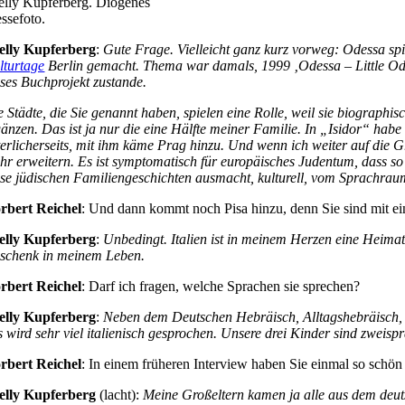
elly Kupferberg. Diogenes
essefoto.
elly Kupferberg
:
Gute Frage. Vielleicht ganz kurz vorweg: Odessa spie
lturtage
Berlin
gemacht. Thema war damals, 1999 ‚Odessa – Little Odes
eses Buchprojekt zustande.
e Städte, die Sie genannt haben, spielen eine Rolle, weil sie biographi
gänzen. Das ist ja nur die eine Hälfte meiner Familie. In „Isidor“ habe
terlicherseits, mit ihm käme Prag hinzu. Und wenn ich weiter auf die 
hr erweitern. Es ist symptomatisch für europäisches Judentum, dass so v
ese jüdischen Familiengeschichten ausmacht, kulturell, vom Sprachraum 
rbert Reichel
: Und dann kommt noch Pisa hinzu, denn Sie sind mit eine
elly Kupferberg
:
Unbedingt.
Italien ist in meinem Herzen eine Heimat 
schenk in meinem Leben.
rbert Reichel
: Darf ich fragen, welche Sprachen sie sprechen?
elly Kupferberg
:
Neben dem Deutschen Hebräisch, Alltagshebräisch, ic
s wird sehr viel italienisch gesprochen. Unsere drei Kinder sind zweispr
rbert Reichel
: In einem früheren Interview haben Sie einmal so schön
elly Kupferberg
(lacht):
Meine Großeltern kamen ja alle aus dem deut