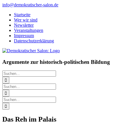
Zum
info@demokratischer-salon.de
Inhalt
Startseite
springen
Wer wir sind
Newsletter
Veranstaltungen
Impressum
Datenschutzerklärung
Argumente zur historisch-politischen Bildung
Suche
nach:
Suche
nach:
Suche
nach:
Das Reh im Palais