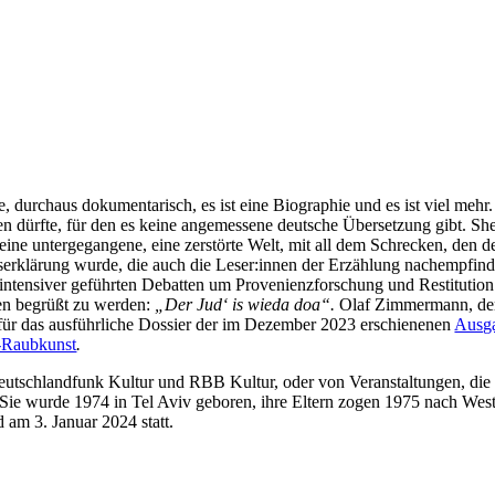
, durchaus dokumentarisch, es ist eine Biographie und es ist viel meh
en dürfte, für den es keine angemessene deutsche Übersetzung gibt. She
ine untergegangene, eine zerstörte Welt, mit all dem Schrecken, den d
beserklärung wurde, die auch die Leser:innen der Erzählung nachempfi
r intensiver geführten Debatten um Provenienzforschung und Restitution
en begrüßt zu werden:
„Der Jud‘ is wieda doa“.
Olaf Zimmermann, der
ys für das ausführliche Dossier der im Dezember 2023 erschienenen
Ausga
S-Raubkunst
.
utschlandfunk Kultur und RBB Kultur, oder von Veranstaltungen, die s
 Sie wurde 1974 in Tel Aviv geboren, ihre Eltern zogen 1975 nach West-B
am 3. Januar 2024 statt.