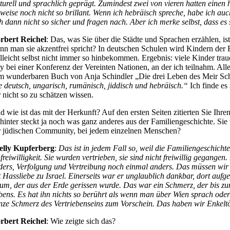
lturell und sprachlich geprägt. Zumindest zwei von vieren hatten eine
ilweise noch nicht so brillant. Wenn ich hebräisch spreche, habe ich auc
ch dann nicht so sicher und fragen nach. Aber ich merke selbst, dass es 
rbert Reichel
: Das, was Sie über die Städte und Sprachen erzählen, is
nn man sie akzentfrei spricht? In deutschen Schulen wird Kindern der 
elleicht selbst nicht immer so hinbekommen. Ergebnis: viele Kinder tra
ty bei einer Konferenz der Vereinten Nationen, an der ich teilnahm. Alle
m wunderbaren Buch von Anja Schindler „Die drei Leben des Meir Schw
le deutsch, ungarisch, rumänisch, jiddisch und hebräisch.“
Ich finde es
r nicht so zu schätzen wissen.
d wie ist das mit der Herkunft? Auf den ersten Seiten zitierten Sie Ihr
hinter steckt ja noch was ganz anderes aus der Familiengeschichte. Si
r jüdischen Community, bei jedem einzelnen Menschen?
elly Kupferberg
:
Das ist in jedem Fall so, weil die Familiengeschich
freiwilligkeit. Sie wurden vertrieben, sie sind nicht freiwillig gegange
ders, Verfolgung und Vertreibung noch einmal anders. Das müssen wir i
t Hassliebe zu Israel. Einerseits war er unglaublich dankbar, dort aufge
um, der aus der Erde gerissen wurde. Das war ein Schmerz, der bis zu
bens. Es hat ihn nichts so berührt als wenn man über Wien sprach ode
nze Schmerz des Vertriebenseins zum Vorschein. Das haben wir Enkeltöc
rbert Reichel
: Wie zeigte sich das?