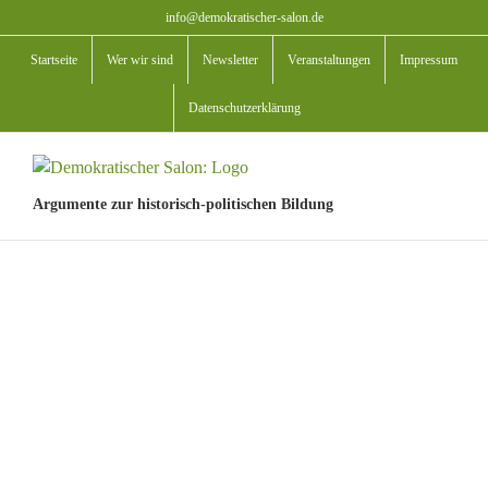
Zum
info@demokratischer-salon.de
Inhalt
Startseite
Wer wir sind
Newsletter
Veranstaltungen
Impressum
springen
Datenschutzerklärung
Argumente zur historisch-politischen Bildung
View
Larger
Image