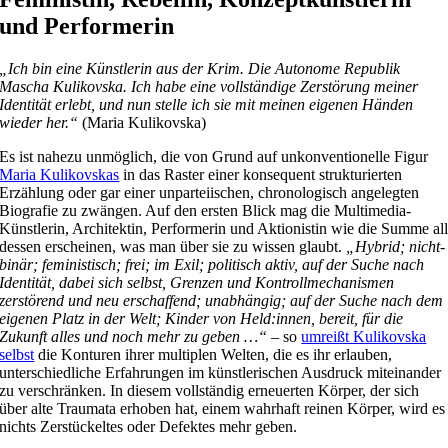
und Performerin
„Ich bin eine Künstlerin aus der Krim. Die Autonome Republik
Mascha Kulikovska. Ich habe eine vollständige Zerstörung meiner
Identität erlebt, und nun stelle ich sie mit meinen eigenen Händen
wieder her.“
(Maria Kulikovska)
Es ist nahezu unmöglich, die von Grund auf unkonventionelle Figur
Maria Kulikovskas
in das Raster einer konsequent strukturierten
Erzählung oder gar einer unparteiischen, chronologisch angelegten
Biografie zu zwängen. Auf den ersten Blick mag die Multimedia-
Künstlerin, Architektin, Performerin und Aktionistin wie die Summe al
dessen erscheinen, was man über sie zu wissen glaubt.
„Hybrid; nicht-
binär; feministisch; frei; im Exil; politisch aktiv, auf der Suche nach
Identität, dabei sich selbst, Grenzen und Kontrollmechanismen
zerstörend und neu erschaffend; unabhängig; auf der Suche nach dem
eigenen Platz in der Welt; Kinder von Held:innen, bereit, für die
Zukunft alles und noch mehr zu geben …“
– so
umreißt Kulikovska
selbst
die Konturen ihrer multiplen Welten, die es ihr erlauben,
unterschiedliche Erfahrungen im künstlerischen Ausdruck miteinander
zu verschränken. In diesem vollständig erneuerten Körper, der sich
über alte Traumata erhoben hat, einem wahrhaft reinen Körper, wird es
nichts Zerstückeltes oder Defektes mehr geben.