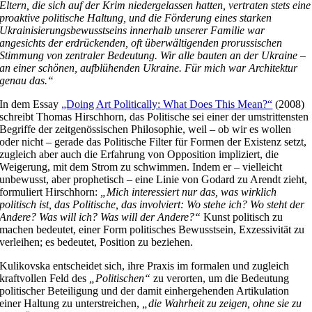
Eltern, die sich auf der Krim niedergelassen hatten, vertraten stets eine
proaktive politische Haltung, und die Förderung eines starken
Ukrainisierungsbewusstseins innerhalb unserer Familie war
angesichts der erdrückenden, oft überwältigenden prorussischen
Stimmung von zentraler Bedeutung. Wir alle bauten an der Ukraine –
an einer schönen, aufblühenden Ukraine. Für mich war Architektur
genau das.“
In dem Essay
„Doing Art Politically: What Does This Mean?“
(2008)
schreibt Thomas Hirschhorn, das Politische sei einer der umstrittensten
Begriffe der zeitgenössischen Philosophie, weil – ob wir es wollen
oder nicht – gerade das Politische Filter für Formen der Existenz setzt,
zugleich aber auch die Erfahrung von Opposition impliziert, die
Weigerung, mit dem Strom zu schwimmen. Indem er – vielleicht
unbewusst, aber prophetisch – eine Linie von Godard zu Arendt zieht,
formuliert Hirschhorn:
„Mich interessiert nur das, was wirklich
politisch ist, das Politische, das involviert: Wo stehe ich? Wo steht der
Andere? Was will ich? Was will der Andere?“
Kunst politisch zu
machen bedeutet, einer Form politisches Bewusstsein, Exzessivität zu
verleihen; es bedeutet, Position zu beziehen.
Kulikovska entscheidet sich, ihre Praxis im formalen und zugleich
kraftvollen Feld des
„Politischen“
zu verorten, um die Bedeutung
politischer Beteiligung und der damit einhergehenden Artikulation
einer Haltung zu unterstreichen,
„die Wahrheit zu zeigen, ohne sie zu