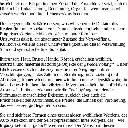
bezeichnet: den Körper in einen Zustand der Anarchie versetzt, in dem
Hierarchie, Lokalisierung, Benennung, Organik – wenn man so will –
zerstört werden und ihren Lebenszyklus beenden.
Uns begegnet die Schärfe dessen, was wir sehen: die Diktatur des
Realen (in ihren Aspekten von Trauma, absolutem Leben oder reinem
Empirismus), eine architektonische, mitunter formlose
Unzuverlässigkeit, ein abgenutzter Zustand der Verzweiflung.
Kulikovska verleiht dieser Unzuverlässigkeit und dieser Verzweiflung
Sinn und symbolische Intentionalität.
Ihre/unsere Haut, Brüste, Hände, Körper, erscheinen weiblich,
matrixial und maternal als zornige Objekte der
„Wiederholung“
. Unser
Blick versenkt sich in die Asymmetrie ihrer Neigungen, ihrer
Verschlingungen, in das Zittern der Berührung, in Anziehung und
Abstoßung; immer wieder nehmen wir ihre barocke Intensität wahr, ihr
botanisches Erblühen, ihre vibrierende Verbundenheit, ihren affektiven
Austausch. In ihnen erkennen wir die Erschöpfung ermüdender
Strömungen menschlicher Existenz, zugleich aber auch die
Fruchtbarkeit des Aufblühens, die Freude, die Einheit der Verbindung,
das wechselseitige Begehren zu sein.
Sie sind sichtbare Formen eines grenzenlosen weiblichen Werdens, der
Auto-Affektion und der Selbstrepräsentation ihres Körpers, der – wie
Irigaray betont –
„gehört“
werden muss. Der Mensch in diesem