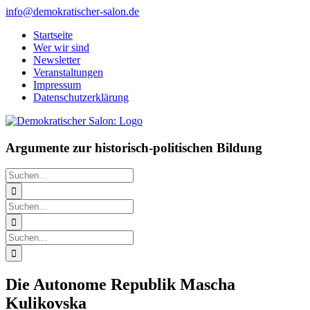
Zum
info@demokratischer-salon.de
Inhalt
Startseite
springen
Wer wir sind
Newsletter
Veranstaltungen
Impressum
Datenschutzerklärung
Argumente zur historisch-politischen Bildung
Suche
nach:
Suche
nach:
Suche
nach:
Die Autonome Republik Mascha
Kulikovska