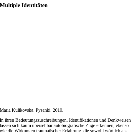
Multiple Identitäten
Maria Kulikovska, Pysanki, 2010.
In ihren Bedeutungszuschreibungen, Identifikationen und Denkweisen
lassen sich kaum übersehbar autobiografische Züge erkennen, ebenso
wie die Wirkungen traumatischer Erfahrung, die sowohl wörtlich als