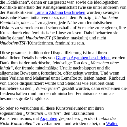
die „Schikanen“, denen er ausgesetzt war, sowie die ideologischen
Konflikte innerhalb der Kunstgemeinschaft (wie sie unter anderem von
der Kunstkritikerin
Tamara Zlobina beschrieben
wurden) zwangen
basisnahe Fraueninitiativen dazu, nach dem Prinzip
„Ich bin keine
Feministin, aber …“
zu agieren, jede Nähe zum feministischen
Diskurs zu vermeiden und schmerzhaft auf Versuche zu reagieren, ihre
Kunst durch eine feministische Linse zu lesen. Dabei beharrten sie
häufig darauf,
khudozhnyKY
(Künstler, maskulin) und nicht
khudozhnyTSI
(Künstlerinnen, feminin) zu sein.
Diese gesamte Tradition der Disqualifizierung ist in all ihren
inhaltlichen Details bereits von
Giorgio Agamben beschrieben
worden.
Dank ihm ist der unkritische, feindselige Ton des
„Menschen ohne
Inhalt“
, der fremde mittelmäßige Urteile nachplappert und die
allgemeine Bewegung fortschreibt, offengelegt worden. Und wenn
einst Verlaine und Mallarmé unter Lemaître zu leiden hatten, Rimbaud
von Croce disqualifiziert wurde und Stendhal wie Flaubert dank
Brunetière zu den
„Verworfenen“
gezählt wurden, dann erscheinen die
Leidenschaften rund um den ukrainischen Feminismus kaum als
besonders große Unglücke.
So oder so versuchten all diese Kunstverleumder mit ihren
sogenannten
„kritischen Urteilen“
, den ukrainischen
Kunstfeminismus, mit
Agamben
gesprochen,
„in den Limbus des
Nicht-Kunsthaften“
zu verbannen – und wirkten dabei, um
Walter