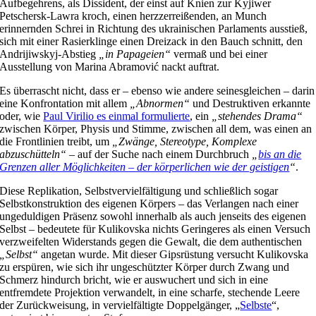
Aufbegehrens, als Dissident, der einst auf Knien zur Kyjiwer
Petschersk-Lawra kroch, einen herzzerreißenden, an Munch
erinnernden Schrei in Richtung des ukrainischen Parlaments ausstieß,
sich mit einer Rasierklinge einen Dreizack in den Bauch schnitt, den
Andrijiwskyj-Abstieg
„in Papageien“
vermaß und bei einer
Ausstellung von Marina Abramović nackt auftrat.
Es überrascht nicht, dass er – ebenso wie andere seinesgleichen – darin
eine Konfrontation mit allem
„Abnormen“
und Destruktiven erkannte
oder, wie
Paul Virilio es einmal formulierte
, ein
„stehendes Drama“
zwischen Körper, Physis und Stimme, zwischen all dem, was einen an
die Frontlinien treibt, um
„Zwänge, Stereotype, Komplexe
abzuschütteln“
– auf der Suche nach einem Durchbruch
„
bis an die
Grenzen aller Möglichkeiten – der körperlichen wie der geistigen
“
.
Diese Replikation, Selbstvervielfältigung und schließlich sogar
Selbstkonstruktion des eigenen Körpers – das Verlangen nach einer
ungeduldigen Präsenz sowohl innerhalb als auch jenseits des eigenen
Selbst – bedeutete für Kulikovska nichts Geringeres als einen Versuch
verzweifelten Widerstands gegen die Gewalt, die dem authentischen
„Selbst“
angetan wurde. Mit dieser Gipsrüstung versucht Kulikovska
zu erspüren, wie sich ihr ungeschützter Körper durch Zwang und
Schmerz hindurch bricht, wie er auswuchert und sich in eine
entfremdete Projektion verwandelt, in eine scharfe, stechende Leere
der Zurückweisung, in vervielfältigte Doppelgänger, „
Selbste
“,