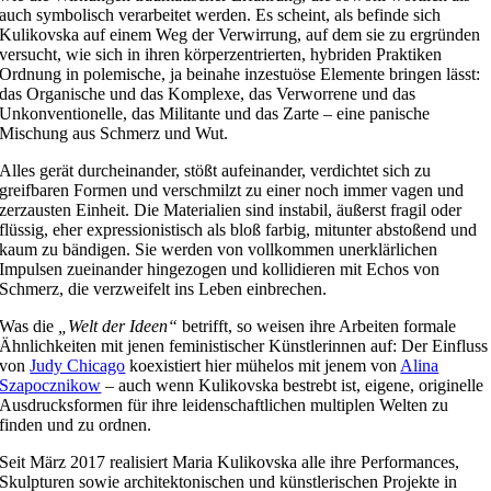
auch symbolisch verarbeitet werden. Es scheint, als befinde sich
Kulikovska auf einem Weg der Verwirrung, auf dem sie zu ergründen
versucht, wie sich in ihren körperzentrierten, hybriden Praktiken
Ordnung in polemische, ja beinahe inzestuöse Elemente bringen lässt:
das Organische und das Komplexe, das Verworrene und das
Unkonventionelle, das Militante und das Zarte – eine panische
Mischung aus Schmerz und Wut.
Alles gerät durcheinander, stößt aufeinander, verdichtet sich zu
greifbaren Formen und verschmilzt zu einer noch immer vagen und
zerzausten Einheit. Die Materialien sind instabil, äußerst fragil oder
flüssig, eher expressionistisch als bloß farbig, mitunter abstoßend und
kaum zu bändigen. Sie werden von vollkommen unerklärlichen
Impulsen zueinander hingezogen und kollidieren mit Echos von
Schmerz, die verzweifelt ins Leben einbrechen.
Was die
„Welt der Ideen“
betrifft, so weisen ihre Arbeiten formale
Ähnlichkeiten mit jenen feministischer Künstlerinnen auf: Der Einfluss
von
Judy Chicago
koexistiert hier mühelos mit jenem von
Alina
Szapocznikow
– auch wenn Kulikovska bestrebt ist, eigene, originelle
Ausdrucksformen für ihre leidenschaftlichen multiplen Welten zu
finden und zu ordnen.
Seit März 2017 realisiert Maria Kulikovska alle ihre Performances,
Skulpturen sowie architektonischen und künstlerischen Projekte in