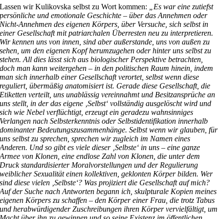
Lassen wir Kulikovska selbst zu Wort kommen:
„Es war eine zutiefst
persönliche und emotionale Geschichte – über das Annehmen oder
Nicht-Annehmen des eigenen Körpers, über Versuche, sich selbst in
einer Gesellschaft mit patriarchalen Überresten neu zu interpretieren.
Wir kennen uns von innen, sind aber außerstande, uns von außen zu
sehen, um den eigenen Kopf herumzugehen oder hinter uns selbst zu
stehen. All dies lässt sich aus biologischer Perspektive betrachten,
doch man kann weitergehen – in den politischen Raum hinein, indem
man sich innerhalb einer Gesellschaft verortet, selbst wenn diese
reguliert, übermäßig anatomisiert ist. Gerade diese Gesellschaft, die
Etiketten verteilt, uns unablässig vereinnahmt und Besitzansprüche an
uns stellt, in der das eigene ‚Selbst‘ vollständig ausgelöscht wird und
sich wie Nebel verflüchtigt, erzeugt ein geradezu wahnsinniges
Verlangen nach Selbsterkenntnis oder Selbstidentifikation innerhalb
dominanter Bedeutungszusammenhänge. Selbst wenn wir glauben, für
uns selbst zu sprechen, sprechen wir zugleich im Namen eines
Anderen. Und so gibt es viele dieser ‚Selbste‘ in uns – eine ganze
Armee von Klonen, eine endlose Zahl von Klonen, die unter dem
Druck standardisierter Moralvorstellungen und der Regulierung
weiblicher Sexualität einen kollektiven, geklonten Körper bilden. Wer
sind diese vielen ‚Selbste‘? Was projiziert die Gesellschaft auf mich?
Auf der Suche nach Antworten begann ich, skulpturale Kopien meines
eigenen Körpers zu schaffen – den Körper einer Frau, die trotz Tabus
und herabwürdigender Zuschreibungen ihren Körper vervielfältigt, um
Macht über ihn zu gewinnen und so seine Existenz im öffentlichen