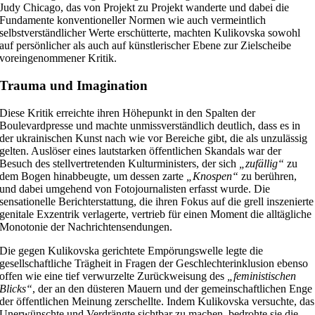
Judy Chicago, das von Projekt zu Projekt wanderte und dabei die
Fundamente konventioneller Normen wie auch vermeintlich
selbstverständlicher Werte erschütterte, machten Kulikovska sowohl
auf persönlicher als auch auf künstlerischer Ebene zur Zielscheibe
voreingenommener Kritik.
Trauma und Imagination
Diese Kritik erreichte ihren Höhepunkt in den Spalten der
Boulevardpresse und machte unmissverständlich deutlich, dass es in
der ukrainischen Kunst nach wie vor Bereiche gibt, die als unzulässig
gelten. Auslöser eines lautstarken öffentlichen Skandals war der
Besuch des stellvertretenden Kulturministers, der sich
„zufällig“
zu
dem Bogen hinabbeugte, um dessen zarte
„Knospen“
zu berühren,
und dabei umgehend von Fotojournalisten erfasst wurde. Die
sensationelle Berichterstattung, die ihren Fokus auf die grell inszenierte
genitale Exzentrik verlagerte, vertrieb für einen Moment die alltägliche
Monotonie der Nachrichtensendungen.
Die gegen Kulikovska gerichtete Empörungswelle legte die
gesellschaftliche Trägheit in Fragen der Geschlechterinklusion ebenso
offen wie eine tief verwurzelte Zurückweisung des
„feministischen
Blicks“
, der an den düsteren Mauern und der gemeinschaftlichen Enge
der öffentlichen Meinung zerschellte. Indem Kulikovska versuchte, das
Unerwünschte und Verdrängte sichtbar zu machen, bedrohte sie die