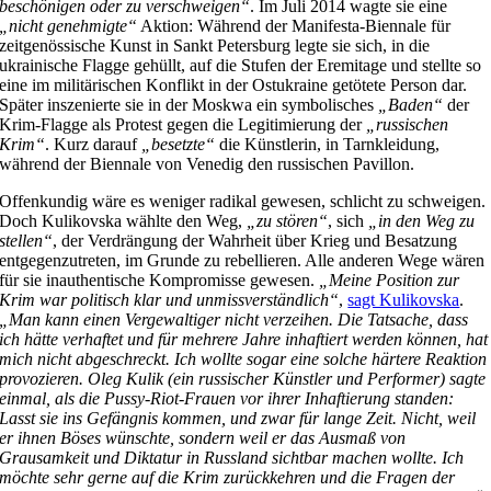
beschönigen oder zu verschweigen“
. Im Juli 2014 wagte sie eine
„nicht genehmigte“
Aktion: Während der Manifesta-Biennale für
zeitgenössische Kunst in Sankt Petersburg legte sie sich, in die
ukrainische Flagge gehüllt, auf die Stufen der Eremitage und stellte so
eine im militärischen Konflikt in der Ostukraine getötete Person dar.
Später inszenierte sie in der Moskwa ein symbolisches
„Baden“
der
Krim-Flagge als Protest gegen die Legitimierung der
„russischen
Krim“
. Kurz darauf
„besetzte“
die Künstlerin, in Tarnkleidung,
während der Biennale von Venedig den russischen Pavillon.
Offenkundig wäre es weniger radikal gewesen, schlicht zu schweigen.
Doch Kulikovska wählte den Weg,
„zu stören“
, sich
„in den Weg zu
stellen“
, der Verdrängung der Wahrheit über Krieg und Besatzung
entgegenzutreten, im Grunde zu rebellieren. Alle anderen Wege wären
für sie inauthentische Kompromisse gewesen.
„Meine Position zur
Krim war politisch klar und unmissverständlich“
,
sagt Kulikovska
.
„Man kann einen Vergewaltiger nicht verzeihen. Die Tatsache, dass
ich hätte verhaftet und für mehrere Jahre inhaftiert werden können, hat
mich nicht abgeschreckt. Ich wollte sogar eine solche härtere Reaktion
provozieren. Oleg Kulik (ein russischer Künstler und Performer) sagte
einmal, als die Pussy-Riot-Frauen vor ihrer Inhaftierung standen:
Lasst sie ins Gefängnis kommen, und zwar für lange Zeit. Nicht, weil
er ihnen Böses wünschte, sondern weil er das Ausmaß von
Grausamkeit und Diktatur in Russland sichtbar machen wollte. Ich
möchte sehr gerne auf die Krim zurückkehren und die Fragen der