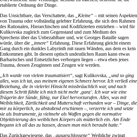
etablierte Ordnung der Dinge.
Das Unsichtbare, das Verschattete, das
„Kleine“
– mit seinen Aspekte
von Trauma oder vollständig gelebter Erfahrung, die sich den Rahmen
des Rationalen, Hierarchischen und Kodifizierten entziehen – wird für
Kulikovska zugleich zum Gegenstand und zum Medium des
Sprechens über das Unbezahlbare und, wie Georges Bataille sagen
würde, über die
„innere“
Erfahrung. Diese Erfahrung gleicht einem
Gang durch ein dunkles Labyrinth mit rauen Wänden, aus dem es kein
Entkommen gibt. In diesem optisch undeutlichen Raum kann etwas
Barbarisches und Entsetzliches verborgen liegen – etwa eben jenes
Trauma, dessen Zeuginnen und Zeugen wir werden.
„Ich wurde von vielem traumatisiert“
, sagt Kulikovska,
„und so ging
alles, was ich tat, aus meinem eigenen Schmerz hervor. Ich verließ ein
Beziehung, die in vielerlei Hinsicht missbräuchlich war, und nach
diesem Schritt fühlte ich mich nicht mehr ‚ganz‘. Ich war wie eine
Trägerin der Sünde, fähig, nur Ekel hervorzurufen. Alles, was mit
Weiblichkeit, Zärtlichkeit und Mutterschaft verbunden war – Dinge, di
mir zu körperlich, zu abstoßend erschienen –, verzerrte ich und setzte
sie als Instrumente, ja vielmehr als Waffen gegen die normative
Objektivierung des weiblichen Körpers als mütterlich ein. Am Ende
begann ich all das zu hassen, dessen man mich beraubt hatte.“
Das Zurückgewiesene, das
„ausgeschlossene“
Weibliche zwingt