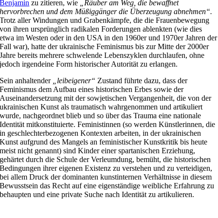
Benjamin
zu zitieren, wie
„Räuber am Weg, die bewaffnet
hervorbrechen und dem Müßiggänger die Überzeugung abnehmen“.
Trotz aller Windungen und Grabenkämpfe, die die Frauenbewegung
von ihren ursprünglich radikalen Forderungen ablenkten (wie dies
etwa im Westen oder in den USA in den 1960er und 1970er Jahren der
Fall war), hatte der ukrainische Feminismus bis zur Mitte der 2000er
Jahre bereits mehrere schwelende Lebenszyklen durchlaufen, ohne
jedoch irgendeine Form historischer Autorität zu erlangen.
Sein anhaltender
„leibeigener“
Zustand führte dazu, dass der
Feminismus dem Aufbau eines historischen Erbes sowie der
Auseinandersetzung mit der sowjetischen Vergangenheit, die von der
ukrainischen Kunst als traumatisch wahrgenommen und artikuliert
wurde, nachgeordnet blieb und so über das Trauma eine nationale
Identität mitkonstituierte. Feministinnen (so werden Künstlerinnen, die
in geschlechterbezogenen Kontexten arbeiten, in der ukrainischen
Kunst aufgrund des Mangels an feministischer Kunstkritik bis heute
meist nicht genannt) sind Kinder einer spartanischen Erziehung,
gehärtet durch die Schule der Verleumdung, bemüht, die historischen
Bedingungen ihrer eigenen Existenz zu verstehen und zu verteidigen,
bei allem Druck der dominanten kunstinternen Verhältnisse in diesem
Bewusstsein das Recht auf eine eigenständige weibliche Erfahrung zu
behaupten und eine private Suche nach Identität zu artikulieren.