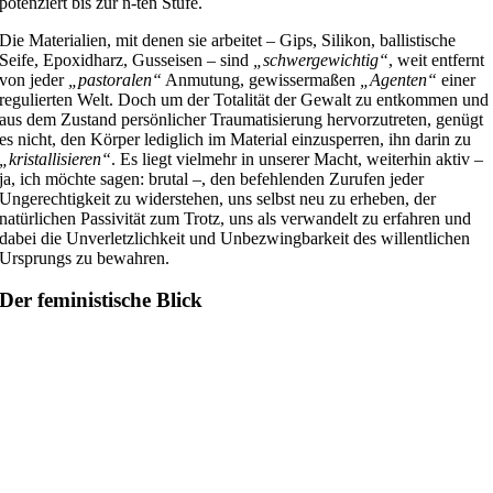
potenziert bis zur n-ten Stufe.
Die Materialien, mit denen sie arbeitet – Gips, Silikon, ballistische
Seife, Epoxidharz, Gusseisen – sind
„schwergewichtig“
, weit entfernt
von jeder
„pastoralen“
Anmutung, gewissermaßen
„Agenten“
einer
regulierten Welt. Doch um der Totalität der Gewalt zu entkommen und
aus dem Zustand persönlicher Traumatisierung hervorzutreten, genügt
es nicht, den Körper lediglich im Material einzusperren, ihn darin zu
„kristallisieren“
. Es liegt vielmehr in unserer Macht, weiterhin aktiv –
ja, ich möchte sagen: brutal –, den befehlenden Zurufen jeder
Ungerechtigkeit zu widerstehen, uns selbst neu zu erheben, der
natürlichen Passivität zum Trotz, uns als verwandelt zu erfahren und
dabei die Unverletzlichkeit und Unbezwingbarkeit des willentlichen
Ursprungs zu bewahren.
Der feministische Blick