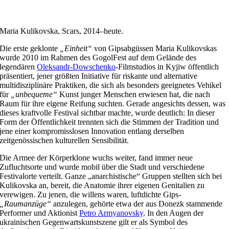
Maria Kulikovska, Scars, 2014–heute.
Die erste geklonte
„Einheit“
von Gipsabgüssen Maria Kulikovskas
wurde 2010 im Rahmen des GogolFest auf dem Gelände des
legendären
Oleksandr-Dowschenko
-Filmstudios in Kyjiw öffentlich
präsentiert, jener größten Initiative für riskante und alternative
multidisziplinäre Praktiken, die sich als besonders geeignetes Vehikel
für
„unbequeme“
Kunst junger Menschen erwiesen hat, die nach
Raum für ihre eigene Reifung suchten. Gerade angesichts dessen, was
dieses kraftvolle Festival sichtbar machte, wurde deutlich: In dieser
Form der Öffentlichkeit trennten sich die Stimmen der Tradition und
jene einer kompromisslosen Innovation entlang derselben
zeitgenössischen kulturellen Sensibilität.
Die Armee der Körperklone wuchs weiter, fand immer neue
Zufluchtsorte und wurde mobil über die Stadt und verschiedene
Festivalorte verteilt. Ganze „anarchistische“ Gruppen stellten sich bei
Kulikovska an, bereit, die Anatomie ihrer eigenen Genitalien zu
verewigen. Zu jenen, die willens waren, luftdichte Gips-
„Raumanzüge“
anzulegen, gehörte etwa der aus Donezk stammende
Performer und Aktionist
Petro Armyanovsky
. In den Augen der
ukrainischen Gegenwartskunstszene gilt er als Symbol des