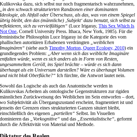
Kulikovska dazu, sich selbst nur noch fragmentarisch wahrzunehmen,
„in den schwach strukturierten Randzonen einer dominanten
Ideologie, als Abfall oder Überschuss, als das, was von einem Spiegel
übrig bleibt, den das (männliche) ‚Subjekt‘ dazu benutzt, sich selbst zu
reflektieren, sich zu vervielfältigen“
(Luce Irigaray,
This Sex Which Is
Not One
, Cornell University Press. Ithaca, New York, 1985). Für die
feministische Philosophin Luce Irigaray ist die Kategorie des vom
phallischen autoritären Erhabenen verdrängten
„weiblichen
Imaginären“
(siehe auch
Timothy Morton, Queer Ecology, 2010
) ein
grundlegendes Problem:
„Aber wenn sich das weibliche Imaginäre
entfalten würde, wenn es sich anders als in Form von Resten,
ungesammeltem Geröll, ins Spiel brächte – würde es sich dann
überhaupt als ein Universum darstellen? Wäre es überhaupt Volumen
und nicht bloß Oberfläche?“
Ich fürchte, die Antwort lautet nein.
Sowohl das Logische als auch das Anatomische werden in
Kulikovskas Arbeiten als ontologische Gegenstrukturen zur rigiden
männlichen Zurückweisung des Weiblichen im Sein entworfen – dort,
wo Subjektivität als Übergangszustand erscheint, fragmentiert ist und
jenseits der Grenzen eines strukturierten Ganzen situiert bleibt,
einschließlich des eigenen
„partiellen“
Selbst. Im Visuellen
dominieren das
„Vorkognitive“
und das
„Essentialistische“
, geformt
durch die Affektivität von Material und Methode.
Diktatur des Realen