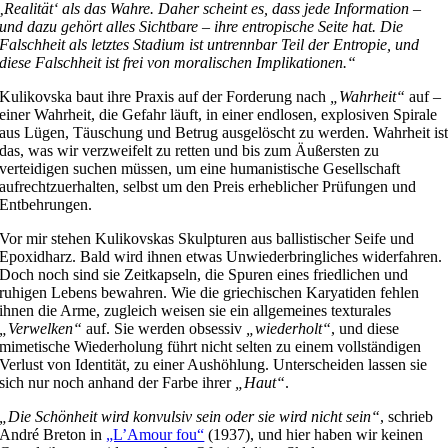
‚Realität‘ als das Wahre. Daher scheint es, dass jede Information –
und dazu gehört alles Sichtbare – ihre entropische Seite hat. Die
Falschheit als letztes Stadium ist untrennbar Teil der Entropie, und
diese Falschheit ist frei von moralischen Implikationen.“
Kulikovska baut ihre Praxis auf der Forderung nach
„Wahrheit“
auf –
einer Wahrheit, die Gefahr läuft, in einer endlosen, explosiven Spirale
aus Lügen, Täuschung und Betrug ausgelöscht zu werden. Wahrheit is
das, was wir verzweifelt zu retten und bis zum Äußersten zu
verteidigen suchen müssen, um eine humanistische Gesellschaft
aufrechtzuerhalten, selbst um den Preis erheblicher Prüfungen und
Entbehrungen.
Vor mir stehen Kulikovskas Skulpturen aus ballistischer Seife und
Epoxidharz. Bald wird ihnen etwas Unwiederbringliches widerfahren.
Doch noch sind sie Zeitkapseln, die Spuren eines friedlichen und
ruhigen Lebens bewahren. Wie die griechischen Karyatiden fehlen
ihnen die Arme, zugleich weisen sie ein allgemeines texturales
„Verwelken“
auf. Sie werden obsessiv
„wiederholt“
, und diese
mimetische Wiederholung führt nicht selten zu einem vollständigen
Verlust von Identität, zu einer Aushöhlung. Unterscheiden lassen sie
sich nur noch anhand der Farbe ihrer
„Haut“
.
„Die Schönheit wird konvulsiv sein oder sie wird nicht sein“
, schrieb
André Breton in
„L’Amour fou“
(1937), und hier haben wir keinen