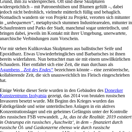
Grund, ihm zu widersprechen. Oft sind diese Skulpturen
widersprüchlich – mit Patronenhülsen und Blumen gefüllt –, dabei
jedoch nicht bedrohlich, vielmehr mütterlich füllig und behaglich.
Nomadisch wandern sie von Projekt zu Projekt, verorten sich mitunter
in
„unbequemen“
, metaphysisch stummen Industriearealen, mitunter i
Schaufenstern und Parks der Stadt, manchmal sogar unterirdisch, und
bringen dabei, jeweils im Kontakt mit ihrer Umgebung, unerwartete,
anarchische Verbindungen zum Vorschein.
Vor mir stehen Kulikovskas Skulpturen aus ballistischer Seife und
Epoxidharz. Etwas Unwiederbringliches und Barbarisches ist ihnen
bereits widerfahren. Nun betrachtet man sie mit einem unwillkürlichen
Schaudern. Hier entfaltet sich eine Zeit, die man durchaus als
Agambens
„Zeit des Endes“
bezeichnen könnte – eine zerstörerische,
kollabierende Zeit, die sich unausweichlich ins Fleisch eingeschrieben
hat.
Einige Werke dieser Serie wurden in den Gebäuden des
Donezker
Kunstzentrums Izolyatsia
gezeigt, das 2014 von brutalen russischen
Invasoren besetzt wurde. Mit Beginn des Krieges wurden das
Fabrikgelände und seine unterirdischen Anlagen in ein aktives
Konzentrationslager und ein geheimes Gefängnis unter der Kontrolle
des russischen FSB verwandelt.
„Ja, das ist die Realität: 2019 existiert
in Osteuropa ein russisches ‚Auschwitz‘, in dem – finanziert durch
russische Öl- und Gaskonzerne ebenso wie durch russische