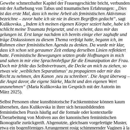
Gewebe schmerzhafter Kapitel der Frauengeschichte bricht, verbunden
mit der Aufhebung von Tabus und traumatischen Erfahrungen:
„Dies
ist das erste Mal, dass ich meine Arbeit als feministischen Aktivismus
bezeichne – zuvor habe ich sie nie in diesen Begriffen gedacht“
, sagt
Kulikovska.
„Indem ich meinen eigenen Körper seziert habe, habe ich
schlicht meine Traumata freigesetzt, und es scheint, dass mir das
gelungen ist. Erst lange nachdem ich bereits einige eher zaghafte und
träge Diskussionen zu diesem Thema verfolgt hatte, begann ich, im
Rahmen einer feministischen Agenda zu denken. Da wurde mir klar,
dass ich schon seit geraumer Zeit entlang derselben Linien reflektiert
hatte. Feministische Bewegungen setzten große Hoffnungen in mich
und sahen in mir eine Sprachrohrfigur für die Emanzipation der Frau.
Doch mir fehlte das Selbstvertrauen, die Decke an mich zu ziehen, so
etwas wie ‚weiblichen Separatismus‘ zu propagieren oder mir das
Recht zu nehmen, den Kanon ‚neu zu schreiben‘. Die Angst überwog –
die Angst davor, die eigene Stärke, Macht und den eigenen Wert
anzunehmen“
(Maria Kulikovska im Gespräch mit der Autorin im
März 2025).
Selbst Personen ohne kunsthistorische Fachkenntnisse können kaum
übersehen, dass Kulikovska in ihrer sich herausbildenden
feministischen Praxis häufig auf die formale oder kontextuelle
Überarbeitung von Motiven aus der kanonischen feministischen
Ikonografie zurückgreift. Abgenutzte, gleichsam vorgefertigte Muster,
etwa ein bogenförmiges Arrangement rosig schimmernder Vaginen à la