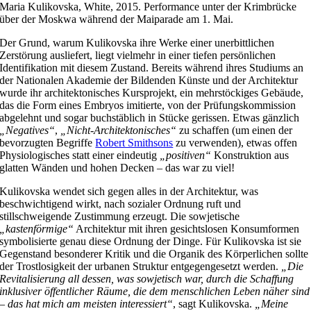
Maria Kulikovska, White, 2015. Performance unter der Krimbrücke
über der Moskwa während der Maiparade am 1. Mai.
Der Grund, warum Kulikovska ihre Werke einer unerbittlichen
Zerstörung ausliefert, liegt vielmehr in einer tiefen persönlichen
Identifikation mit diesem Zustand. Bereits während ihres Studiums an
der Nationalen Akademie der Bildenden Künste und der Architektur
wurde ihr architektonisches Kursprojekt, ein mehrstöckiges Gebäude,
das die Form eines Embryos imitierte, von der Prüfungskommission
abgelehnt und sogar buchstäblich in Stücke gerissen. Etwas gänzlich
„Negatives“
,
„Nicht-Architektonisches“
zu schaffen (um einen der
bevorzugten Begriffe
Robert Smithsons
zu verwenden), etwas offen
Physiologisches statt einer eindeutig
„positiven“
Konstruktion aus
glatten Wänden und hohen Decken – das war zu viel!
Kulikovska wendet sich gegen alles in der Architektur, was
beschwichtigend wirkt, nach sozialer Ordnung ruft und
stillschweigende Zustimmung erzeugt. Die sowjetische
„kastenförmige“
Architektur mit ihren gesichtslosen Konsumformen
symbolisierte genau diese Ordnung der Dinge. Für Kulikovska ist sie
Gegenstand besonderer Kritik und die Organik des Körperlichen sollte
der Trostlosigkeit der urbanen Struktur entgegengesetzt werden.
„Die
Revitalisierung all dessen, was sowjetisch war, durch die Schaffung
inklusiver öffentlicher Räume, die dem menschlichen Leben näher sind
– das hat mich am meisten interessiert“
, sagt Kulikovska.
„Meine