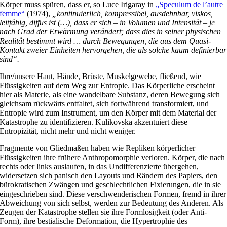
Körper muss spüren, dass er, so Luce Irigaray in
„Speculum de l’autre
femme“
(1974),
„kontinuierlich, kompressibel, ausdehnbar, viskos,
leitfähig, diffus ist (…), dass er sich – in Volumen und Intensität – je
nach Grad der Erwärmung verändert; dass dies in seiner physischen
Realität bestimmt wird … durch Bewegungen, die aus dem Quasi-
Kontakt zweier Einheiten hervorgehen, die als solche kaum definierbar
sind“.
Ihre/unsere Haut, Hände, Brüste, Muskelgewebe, fließend, wie
Flüssigkeiten auf dem Weg zur Entropie. Das Körperliche erscheint
hier als Materie, als eine wandelbare Substanz, deren Bewegung sich
gleichsam rückwärts entfaltet, sich fortwährend transformiert, und
Entropie wird zum Instrument, um den Körper mit dem Material der
Katastrophe zu identifizieren. Kulikovska akzentuiert diese
Entropizität, nicht mehr und nicht weniger.
Fragmente von Gliedmaßen haben wie Repliken körperlicher
Flüssigkeiten ihre frühere Anthropomorphie verloren. Körper, die nach
rechts oder links auslaufen, in das Undifferenzierte übergehen,
widersetzen sich panisch den Layouts und Rändern des Papiers, den
bürokratischen Zwängen und geschlechtlichen Fixierungen, die in sie
eingeschrieben sind. Diese verschwenderischen Formen, fremd in ihrer
Abweichung von sich selbst, werden zur Bedeutung des Anderen. Als
Zeugen der Katastrophe stellen sie ihre Formlosigkeit (oder Anti-
Form), ihre bestialische Deformation, die Hypertrophie des