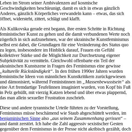
Leben im Strom seiner Ambivalenzen auf kosmische
Geschwindigkeiten beschleunigt, damit es sich in etwas gänzlich
Anderes, gänzlich Körperliches verwandeln kann – etwas, das sich
öffnet, widersteht, zittert, schlägt und klafft.
Als Kulikovska gerade erst begann, ihre ersten Schritte in Richtung
feministischer Kunst zu gehen und die damit verbundenen Werte noch
zögerlich in sich aufzunehmen, war der ukrainische Kunstfeminismus
selbst erst dabei, die Grundlagen für eine Veränderung des Status quo
zu legen, insbesondere im Hinblick darauf, Frauen ein Gefühl
kollektiver Stärke und die Möglichkeit zur Durchsetzung eigener
Subjektivität zu vermitteln. Gleichwohl offenbarte ein Teil der
ukrainischen Kunstszene in Fragen des Feminismus eine gewisse
„kulturelle Rückständigkeit“
. In den frühen 1990er Jahren wurden
feministische Ideen von männlichen Kunstkritikern zurückgewiesen
und dämonisiert, während Feministinnen im
„Massenbewusstsein“
als
eine Art fremdartige Teufelinnen imaginiert wurden, von Kopf bis Fuß
in Pelz gehüllt, mit vierzig Katzen lebend und über etwas plappernd,
das man allein sexueller Frustration zuschrieb.
Diese und andere tyrannische Urteile führten zu der Vorstellung,
Feminismus müsse beschämend wie Staub abgeschüttelt werden, im
benjaminischen Sinne
also „
aus seinem Zusammenhang gerissen
“ –
und damit zerstört. Ich habe die Zahl aggressiv sexistischer Gesten
gegenüber dem Feminismus in der Presse nicht akribisch gezählt, doch