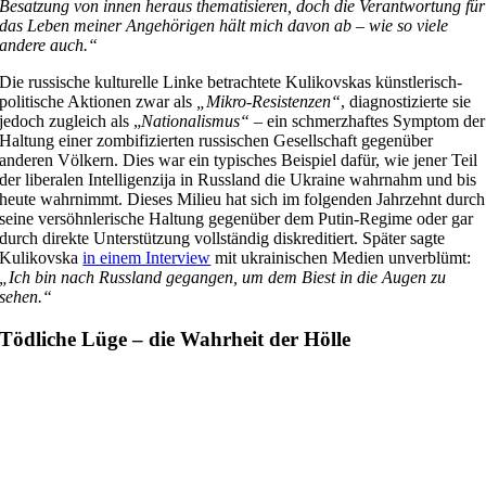
Besatzung von innen heraus thematisieren, doch die Verantwortung für
das Leben meiner Angehörigen hält mich davon ab – wie so viele
andere auch.“
Die russische kulturelle Linke betrachtete Kulikovskas künstlerisch-
politische Aktionen zwar als
„Mikro-Resistenzen“
, diagnostizierte sie
jedoch zugleich als „
Nationalismus“
– ein schmerzhaftes Symptom der
Haltung einer zombifizierten russischen Gesellschaft gegenüber
anderen Völkern. Dies war ein typisches Beispiel dafür, wie jener Teil
der liberalen Intelligenzija in Russland die Ukraine wahrnahm und bis
heute wahrnimmt. Dieses Milieu hat sich im folgenden Jahrzehnt durch
seine versöhnlerische Haltung gegenüber dem Putin-Regime oder gar
durch direkte Unterstützung vollständig diskreditiert. Später sagte
Kulikovska
in einem Interview
mit ukrainischen Medien unverblümt:
„Ich bin nach Russland gegangen, um dem Biest in die Augen zu
sehen.“
Tödliche Lüge – die Wahrheit der Hölle