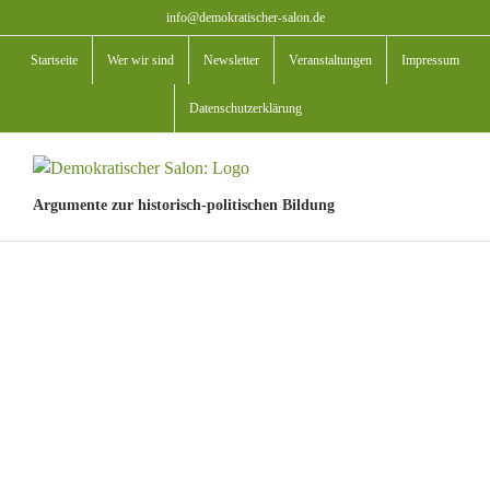
Zum
info@demokratischer-salon.de
Inhalt
Startseite
Wer wir sind
Newsletter
Veranstaltungen
Impressum
springen
Datenschutzerklärung
Argumente zur historisch-politischen Bildung
View
Larger
Image