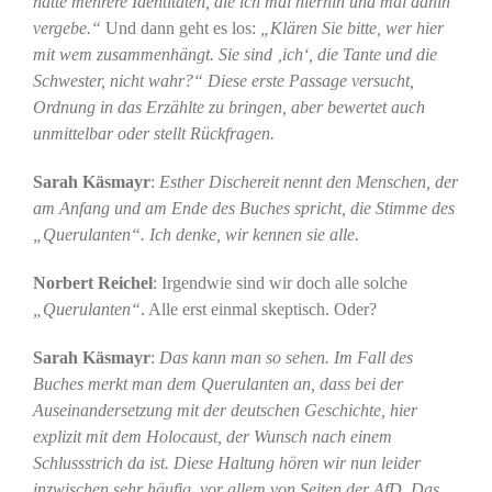
hätte mehrere Identitäten, die ich mal hierhin und mal dahin
vergebe.“
Und dann geht es los:
„Klären Sie bitte, wer hier
mit wem zusammenhängt. Sie sind ‚ich‘, die Tante und die
Schwester, nicht wahr?“ Diese erste Passage versucht,
Ordnung in das Erzählte zu bringen, aber bewertet auch
unmittelbar oder stellt Rückfragen.
Sarah Käsmayr
:
Esther Dischereit nennt den Menschen, der
am Anfang und am Ende des Buches spricht, die Stimme des
„Querulanten“. Ich denke, wir kennen sie alle.
Norbert Reichel
: Irgendwie sind wir doch alle solche
„Querulanten“
. Alle erst einmal skeptisch. Oder?
Sarah Käsmayr
:
Das kann man so sehen. Im Fall des
Buches merkt man dem Querulanten an, dass bei der
Auseinandersetzung mit der deutschen Geschichte, hier
explizit mit dem Holocaust, der Wunsch nach einem
Schlussstrich da ist. Diese Haltung hören wir nun leider
inzwischen sehr häufig, vor allem von Seiten der AfD. Das