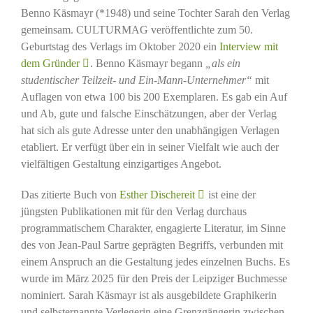
Benno Käsmayr (*1948) und seine Tochter Sarah den Verlag
gemeinsam. CULTURMAG veröffentlichte zum 50.
Geburtstag des Verlags im Oktober 2020 ein
Interview mit
dem Gründer
. Benno Käsmayr begann
„als ein
studentischer Teilzeit- und Ein-Mann-Unternehmer“
mit
Auflagen von etwa 100 bis 200 Exemplaren. Es gab ein Auf
und Ab, gute und falsche Einschätzungen, aber der Verlag
hat sich als gute Adresse unter den unabhängigen Verlagen
etabliert. Er verfügt über ein in seiner Vielfalt wie auch der
vielfältigen Gestaltung einzigartiges Angebot.
Das zitierte Buch von
Esther Dischereit
ist eine der
jüngsten Publikationen mit für den Verlag durchaus
programmatischem Charakter, engagierte Literatur, im Sinne
des von Jean-Paul Sartre geprägten Begriffs, verbunden mit
einem Anspruch an die Gestaltung jedes einzelnen Buchs. Es
wurde im März 2025 für den Preis der Leipziger Buchmesse
nominiert. Sarah Käsmayr ist als ausgebildete Graphikerin
und selbsternannte Verlegerin eine Grenzgängerin zwischen