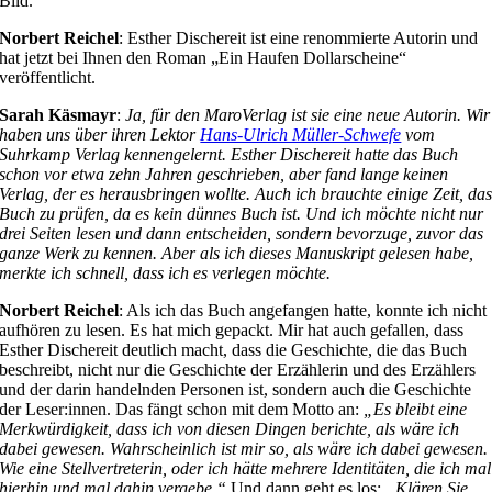
Bild.
Norbert Reichel
: Esther Dischereit ist eine renommierte Autorin und
hat jetzt bei Ihnen den Roman „Ein Haufen Dollarscheine“
veröffentlicht.
Sarah Käsmayr
:
Ja, für den MaroVerlag ist sie eine neue Autorin. Wir
haben uns über ihren Lektor
Hans-Ulrich Müller-Schwefe
vom
Suhrkamp Verlag kennengelernt. Esther Dischereit hatte das Buch
schon vor etwa zehn Jahren geschrieben, aber fand lange keinen
Verlag, der es herausbringen wollte. Auch ich brauchte einige Zeit, da
Buch zu prüfen, da es kein dünnes Buch ist. Und ich möchte nicht nur
drei Seiten lesen und dann entscheiden, sondern bevorzuge, zuvor das
ganze Werk zu kennen. Aber als ich dieses Manuskript gelesen habe,
merkte ich schnell, dass ich es verlegen möchte.
Norbert Reichel
: Als ich das Buch angefangen hatte, konnte ich nicht
aufhören zu lesen. Es hat mich gepackt. Mir hat auch gefallen, dass
Esther Dischereit deutlich macht, dass die Geschichte, die das Buch
beschreibt, nicht nur die Geschichte der Erzählerin und des Erzählers
und der darin handelnden Personen ist, sondern auch die Geschichte
der Leser:innen. Das fängt schon mit dem Motto an:
„Es bleibt eine
Merkwürdigkeit, dass ich von diesen Dingen berichte, als wäre ich
dabei gewesen. Wahrscheinlich ist mir so, als wäre ich dabei gewesen.
Wie eine Stellvertreterin, oder ich hätte mehrere Identitäten, die ich mal
hierhin und mal dahin vergebe.“
Und dann geht es los:
„Klären Sie