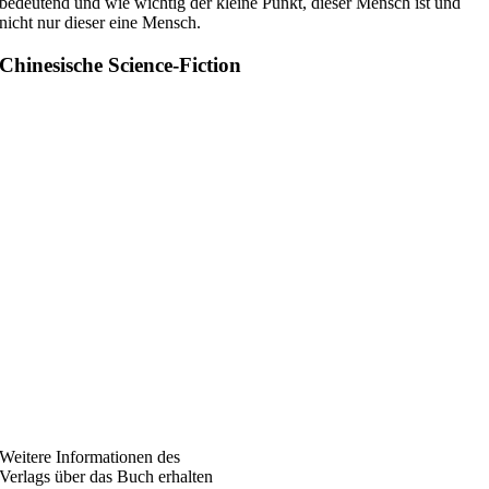
bedeutend und wie wichtig der kleine Punkt, dieser Mensch ist und
nicht nur dieser eine Mensch.
Chinesische Science-Fiction
Weitere Informationen des
Verlags über das Buch erhalten