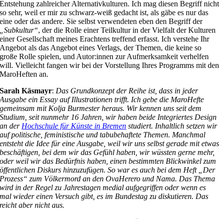
Entstehung zahlreicher Alternativkulturen. Ich mag diesen Begriff nich
so sehr, weil er mir zu schwarz-weiß gedacht ist, als gäbe es nur das
eine oder das andere. Sie selbst verwendeten eben den Begriff der
„Subkultur“
, der die Rolle einer Teilkultur in der Vielfalt der Kulturen
einer Gesellschaft meines Erachtens treffend erfasst. Ich verstehe Ihr
Angebot als das Angebot eines Verlags, der Themen, die keine so
große Rolle spielen, und Autor:innen zur Aufmerksamkeit verhelfen
will. Vielleicht fangen wir bei der Vorstellung Ihres Programms mit de
MaroHeften an.
Sarah Käsmayr
:
Das Grundkonzept der Reihe ist, dass in jeder
Ausgabe ein Essay auf Illustrationen trifft. Ich gebe die MaroHefte
gemeinsam mit Kolja Burmester heraus. Wir kennen uns seit dem
Studium, seit nunmehr 16 Jahren, wir haben beide Integriertes Design
an der
Hochschule für Künste in Bremen
studiert. Inhaltlich setzen wir
auf politische, feministische und tabubehaftete Themen. Manchmal
entsteht die Idee für eine Ausgabe, weil wir uns selbst gerade mit etwa
beschäftigen, bei dem wir das Gefühl haben, wir wüssten gerne mehr,
oder weil wir das Bedürfnis haben, einen bestimmten Blickwinkel zum
öffentlichen Diskurs hinzuzufügen. So war es auch bei dem Heft „Der
Prozess“ zum Völkermord an den OvaHerero und Nama. Das Thema
wird in der Regel zu Jahrestagen medial aufgegriffen oder wenn es
mal wieder einen Versuch gibt, es im Bundestag zu diskutieren. Das
reicht aber nicht aus.