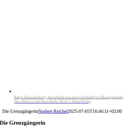
Katja Schwalenberg, Ausschnitt aus einer dreifarbigen Druckgraphik,
Abo-Edition der MaroHefte 2024 © MaroVerlag
Die Grenzgängerin
Norbert Reichel
2025-07-05T16:46:11+02:00
Die Grenzgängerin