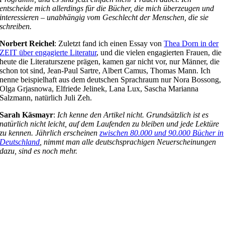
entscheide mich allerdings für die Bücher, die mich überzeugen und
interessieren – unabhängig vom Geschlecht der Menschen, die sie
schreiben.
Norbert Reichel
: Zuletzt fand ich einen Essay von
Thea Dorn in der
ZEIT über engagierte Literatur
, und die vielen engagierten Frauen, die
heute die Literaturszene prägen, kamen gar nicht vor, nur Männer, die
schon tot sind, Jean-Paul Sartre, Albert Camus, Thomas Mann. Ich
nenne beispielhaft aus dem deutschen Sprachraum nur Nora Bossong,
Olga Grjasnowa, Elfriede Jelinek, Lana Lux, Sascha Marianna
Salzmann, natürlich Juli Zeh.
Sarah Käsmayr
:
Ich kenne den Artikel nicht. Grundsätzlich ist es
natürlich nicht leicht, auf dem Laufenden zu bleiben und jede Lektüre
zu kennen. Jährlich erscheinen
zwischen 80.000 und 90.000 Bücher in
Deutschland
, nimmt man alle deutschsprachigen Neuerscheinungen
dazu, sind es noch mehr.