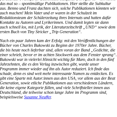
das mal so – spontimäßige Publikationen. Hier stellte die Subkultur
aus. Benno und Franz dachten sich, solche Publikationen könnten wir
auch machen! Mein Vater und er waren in der Schulzeit im
Redaktionsteam der Schülerzeitung ihres Internats und hatten dafür
Kontakte zu Autoren und Lyrikerinnen. Und damit legten sie dann
auch schnell los, mit Lyrik, der Literaturzeitschrift „UND“ sowie dem
ersten Buch von Tiny Stricker „Trip Generation“.
Nach ein paar Jahren kam der Erfolg: mit den Veröffentlichungen der
Bücher von Charles Bukowski zu Beginn der 1970er Jahre. Bücher,
die bis heute noch lieferbar sind, allen voran der Band „Gedichte, die
einer schrieb, bevor er im achten Stockwerk aus dem Fenster sprang“.
Bukowski war in vielerlei Hinsicht wichtig für Maro, doch in den fünf
Jahrzehnten, die es den Verlag inzwischen gibt, wurde unser
Programm immer wieder auf ihn als Autor reduziert. Ich finde das
schade, denn es sind weit mehr interessante Namen zu entdecken. Es
gibt eine Sparte mit Autor:innen aus den USA, vor allem aus der Beat
Generation, sowie etliche Publikationen aus verschiedenen Ländern,
die keine eigene Kategorie füllen, und viele Schriftsteller:innen aus
Deutschland, die teilweise schon lange Jahre im Programm sind,
beispielsweise
Susanne Neuffer
.