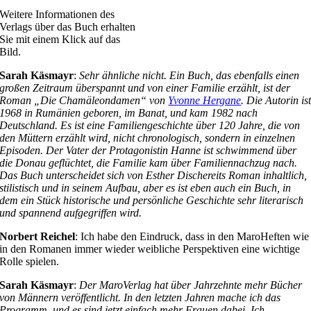
Weitere Informationen des
Verlags über das Buch erhalten
Sie mit einem Klick auf das
Bild.
Sarah Käsmayr
:
Sehr ähnliche nicht. Ein Buch, das ebenfalls einen
großen Zeitraum überspannt und von einer Familie erzählt, ist der
Roman „Die Chamäleondamen“ von
Yvonne Hergane
. Die Autorin is
1968 in Rumänien geboren, im Banat, und kam 1982 nach
Deutschland. Es ist eine Familiengeschichte über 120 Jahre, die von
den Müttern erzählt wird, nicht chronologisch, sondern in einzelnen
Episoden. Der Vater der Protagonistin Hanne ist schwimmend über
die Donau geflüchtet, die Familie kam über Familiennachzug nach.
Das Buch unterscheidet sich von Esther Dischereits Roman inhaltlich,
stilistisch und in seinem Aufbau, aber es ist eben auch ein Buch, in
dem ein Stück historische und persönliche Geschichte sehr literarisch
und spannend aufgegriffen wird.
Norbert Reichel
: Ich habe den Eindruck, dass in den MaroHeften wie
in den Romanen immer wieder weibliche Perspektiven eine wichtige
Rolle spielen.
Sarah Käsmayr
:
Der MaroVerlag hat über Jahrzehnte mehr Bücher
von Männern veröffentlicht. In den letzten Jahren mache ich das
Programm, und es sind jetzt einfach mehr Frauen dabei. Ich