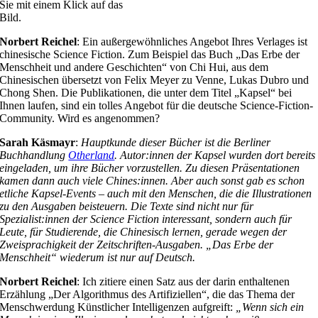
Sie mit einem Klick auf das
Bild.
Norbert Reichel
: Ein außergewöhnliches Angebot Ihres Verlages ist
chinesische Science Fiction. Zum Beispiel das Buch „Das Erbe der
Menschheit und andere Geschichten“ von Chi Hui, aus dem
Chinesischen übersetzt von Felix Meyer zu Venne, Lukas Dubro und
Chong Shen. Die Publikationen, die unter dem Titel „Kapsel“ bei
Ihnen laufen, sind ein tolles Angebot für die deutsche Science-Fiction-
Community. Wird es angenommen?
Sarah Käsmayr
:
Hauptkunde dieser Bücher ist die Berliner
Buchhandlung
Otherland
. Autor:innen der Kapsel wurden dort bereits
eingeladen, um ihre Bücher vorzustellen. Zu diesen Präsentationen
kamen dann auch viele Chines:innen. Aber auch sonst gab es schon
etliche Kapsel-Events – auch mit den Menschen, die die Illustrationen
zu den Ausgaben beisteuern. Die Texte sind nicht nur für
Spezialist:innen der Science Fiction interessant, sondern auch für
Leute, für Studierende, die Chinesisch lernen, gerade wegen der
Zweisprachigkeit der Zeitschriften-Ausgaben. „Das Erbe der
Menschheit“ wiederum ist nur auf Deutsch.
Norbert Reichel
: Ich zitiere einen Satz aus der darin enthaltenen
Erzählung „Der Algorithmus des Artifiziellen“, die das Thema der
Menschwerdung Künstlicher Intelligenzen aufgreift:
„Wenn sich ein