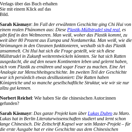
Verlags über das Buch erhalten
Sie mit einem Klick auf das
Bild.
Sarah Käsmayr
:
Im Fall der erwähnten Geschichte ging Chi Hui von
einem realen Phänomen aus: Diese
Plastik-Müllstrudel sind real
, es
gibt fünf in den Weltmeeren. Man weiß, woher das Plastik kommt, zu
weit über 80 Prozent aus Europa und Nordamerika. Man weiß, wie die
Strömungen in den Ozeanen funktionieren, weshalb sich das Plastik
ansammelt. Chi Hui hat sich die Frage gestellt, wie sich diese
Müllstrudel in Zukunft weiterentwickeln könnten. Sie hat sich Ratten
ausgedacht, die auf den neuen Kontinenten leben und gelernt haben,
sich vom Plastik zu ernähren und sogar Feuer zu machen. Eine Art
Analogie zur Menschheitsgeschichte. Im zweiten Teil der Geschichte
war ich persönlich etwas desillusioniert: Die Ratten haben
Königreiche und so manche gesellschaftliche Struktur, wie wir sie nur
allzu gut kennen.
Norbert Reichel
: Wie haben Sie die chinesischen Autor:innen
gefunden?
Sarah Käsmayr
:
Das ganze Projekt kam über
Lukas Dubro
zu Maro.
Lukas hat in Berlin Literaturwissenschaften studiert und lernt schon
lange Chinesisch. Die Zeitschrift Kapsel war sein Master-Projekt – für
die erste Ausgabe hat er eine Geschichte aus dem Chinesischen