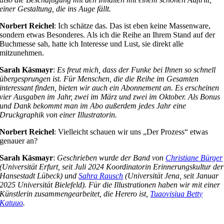
einer Gestaltung, die ins Auge fällt.
Norbert Reichel
: Ich schätze das. Das ist eben keine Massenware,
sondern etwas Besonderes. Als ich die Reihe an Ihrem Stand auf der
Buchmesse sah, hatte ich Interesse und Lust, sie direkt alle
mitzunehmen.
Sarah Käsmayr
:
Es freut mich, dass der Funke bei Ihnen so schnell
übergesprungen ist. Für Menschen, die die Reihe im Gesamten
interessant finden, bieten wir auch ein Abonnement an. Es erscheinen
vier Ausgaben im Jahr, zwei im März und zwei im Oktober. Als Bonus
und Dank bekommt man im Abo außerdem jedes Jahr eine
Druckgraphik von einer Illustratorin.
Norbert Reichel
: Vielleicht schauen wir uns „Der Prozess“ etwas
genauer an?
Sarah Käsmayr
:
Geschrieben wurde der Band von
Christiane Bürger
(Universität Erfurt, seit Juli 2024 Koordinatorin Erinnerungskultur der
Hansestadt Lübeck) und
Sahra Rausch
(Universität Jena, seit Januar
2025 Universität Bielefeld). Für die Illustrationen haben wir mit einer
Künstlerin zusammengearbeitet, die Herero ist,
Tuaovisiua Betty
Katuuo
.