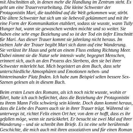
mit Abschnitten ab, in denen mehr die Handlung im Zentrum steht. Es
geht um eine Trauerverarbeitung. Die kleine Schwester der
Protagonistin Mari, die taubblind auf die Welt gekommen war, stirbt.
Die ältere Schwester hat sich um sie liebevoll gekümmert und mit ihr
eine Form der Kommunikation etabliert, sodass sie wusste, wann Tully
Hunger hat, wann sie gewaschen werden möchte und so weiter. Sie
haben eine sehr enge Beziehung und so ist der Tod ein tiefer Einschnitt
für Mari. Aus dieser Trauer kommt sie jahrelang nicht heraus. Im
siebten Jahr der Trauer begibt Mari sich dann auf eine Wanderung.
Sie verlässt ihr Haus und geht an einem Fluss entlang Richtung Meer.
Dabei nimmt sie die Natur sehr intensiv wahr, begegnet Menschen,
erinnert sich, auch an den Prozess des Sterbens, den sie bei ihrer
Schwester miterlebt hat. Mich begeistert an dem Buch, dass sehr
unterschiedliche Atmosphären und Emotionen neben- und
hintereinander Platz finden. Ich habe zum Beispiel selten bessere Sex-
Szenen gelesen als in diesem Buch.
Beim ersten Lesen des Romans, als ich noch nicht wusste, wohin er
führt, hatte ich auch befürchtet, dass die Beziehung der Protagonistin
zu ihrem Mann Felix schwierig sein könnte. Doch dann kommt heraus,
dass die Liebe des Paares auch sie in ihrer Trauer trägt. Während sie
unterwegs ist, richtet Felix einen Ort her, von dem er hofft, dass es ihr
gefallen möge, wenn sie zurückkehrt. Er besucht sie zwei Mal auf ihrer
Wanderung – und sie schreibt ihm Briefe. Es ist eine sehr berührende
Geschichte, die mich auch mit ihren assoziativen und für einen Roman