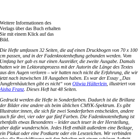
Weitere Informationen des
Verlags über das Buch erhalten
Sie mit einem Klick auf das
Bild.
Die Hefte umfassen 32 Seiten, die auf einen Druckbogen von 70 x 100
cm passen, und in der Fadenknotenheftung gebunden werden. Vom
Umfang her gab es nur einen Ausreißer, die zweite Ausgabe. Damals
hatten wir im Lektoratsprozess mit der Autorin die Länge des Textes
aus den Augen verloren – wir hatten noch nicht die Erfahrung, die wir
jetzt nach inzwischen 18 Ausgaben haben. Es war der Essay „Das
Jungfernhäutchen gibt es nicht“ von
Oliwia Hälterlein
, illustriert von
Aisha Franz
. Dieses Heft hat 48 Seiten.
Gedruckt werden die Hefte in Sonderfarben. Dadurch ist die Brillanz
der Bilder eine andere als beim üblichen CMYK-Spektrum. Es gibt
Illustrator:innen, die sich für zwei Sonderfarben entscheiden, andere
auch für drei, vier oder gar fünf Farben. Die Fadenknotenheftung ist
ebenfalls etwas Besonderes – leider auch teuer in der Herstellung,
aber dafür wunderschön. Jedes Heft enthält außerdem eine Beilage,
ein Plakat oder eine Postkarte oder ein Lesezeichen. Wir verbinden
also die Beschäftigung mit den Inhalten mit einem schönen Auftritt,