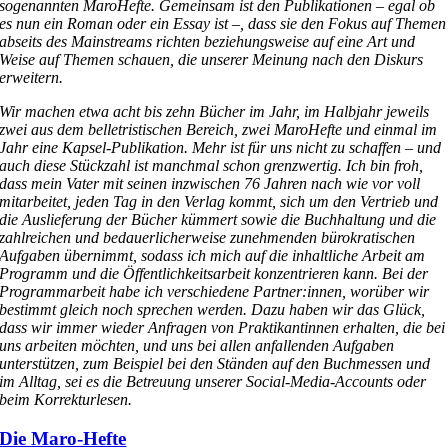
sogenannten MaroHefte. Gemeinsam ist den Publikationen – egal ob
es nun ein Roman oder ein Essay ist –, dass sie den Fokus auf Themen
abseits des Mainstreams richten beziehungsweise auf eine Art und
Weise auf Themen schauen, die unserer Meinung nach den Diskurs
erweitern.
Wir machen etwa acht bis zehn Bücher im Jahr, im Halbjahr jeweils
zwei aus dem belletristischen Bereich, zwei MaroHefte und einmal im
Jahr eine Kapsel-Publikation. Mehr ist für uns nicht zu schaffen – und
auch diese Stückzahl ist manchmal schon grenzwertig. Ich bin froh,
dass mein Vater mit seinen inzwischen 76 Jahren nach wie vor voll
mitarbeitet, jeden Tag in den Verlag kommt, sich um den Vertrieb und
die Auslieferung der Bücher kümmert sowie die Buchhaltung und die
zahlreichen und bedauerlicherweise zunehmenden bürokratischen
Aufgaben übernimmt, sodass ich mich auf die inhaltliche Arbeit am
Programm und die Öffentlichkeitsarbeit konzentrieren kann. Bei der
Programmarbeit habe ich verschiedene Partner:innen, worüber wir
bestimmt gleich noch sprechen werden. Dazu haben wir das Glück,
dass wir immer wieder Anfragen von Praktikantinnen erhalten, die bei
uns arbeiten möchten, und uns bei allen anfallenden Aufgaben
unterstützen, zum Beispiel bei den Ständen auf den Buchmessen und
im Alltag, sei es die Betreuung unserer Social-Media-Accounts oder
beim Korrekturlesen.
Die Maro-Hefte