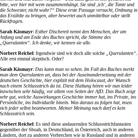
bitte, wer hier mit wem zusammenhängt. Sie sind ‚ich‘, die Tante und
die Schwester, nicht wahr?“ Diese erste Passage versucht, Ordnung in
das Erzählte zu bringen, aber bewertet auch unmittelbar oder stellt
Rückfragen.
Sarah Käsmayr
:
Esther Dischereit nennt den Menschen, der am
Anfang und am Ende des Buches spricht, die Stimme des
„Querulanten“. Ich denke, wir kennen sie alle.
Norbert Reichel
: Irgendwie sind wir doch alle solche
„Querulanten“
.
Alle erst einmal skeptisch. Oder?
Sarah Käsmayr
:
Das kann man so sehen. Im Fall des Buches merkt
man dem Querulanten an, dass bei der Auseinandersetzung mit der
deutschen Geschichte, hier explizit mit dem Holocaust, der Wunsch
nach einem Schlussstrich da ist. Diese Haltung hören wir nun leider
inzwischen sehr häufig, vor allem von Seiten der AfD. Das Buch zeigt
sehr gut, welche Auswirkungen Geschichte immer hat, ins Private, ins
Persönliche, ins Individuelle hinein. Was daraus zu folgen hat, muss
sich jeder selbst beantworten. Meiner Meinung nach darf es kein
Schlussstrich sein.
Norbert Reichel
: Es sind diese andauernden Schlussstrichfantasien
gegenüber der Shoah, in Deutschland, in Österreich, auch in anderen
Ländern, dort zu anderen Verbrechen wie in Russland und in anderen