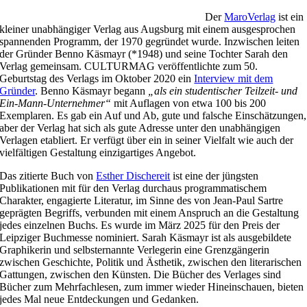
Der
MaroVerlag
ist ein
kleiner unabhängiger Verlag aus Augsburg mit einem ausgesprochen
spannenden Programm, der 1970 gegründet wurde. Inzwischen leiten
der Gründer Benno Käsmayr (*1948) und seine Tochter Sarah den
Verlag gemeinsam. CULTURMAG veröffentlichte zum 50.
Geburtstag des Verlags im Oktober 2020 ein
Interview mit dem
Gründer
. Benno Käsmayr begann
„als ein studentischer Teilzeit- und
Ein-Mann-Unternehmer“
mit Auflagen von etwa 100 bis 200
Exemplaren. Es gab ein Auf und Ab, gute und falsche Einschätzungen,
aber der Verlag hat sich als gute Adresse unter den unabhängigen
Verlagen etabliert. Er verfügt über ein in seiner Vielfalt wie auch der
vielfältigen Gestaltung einzigartiges Angebot.
Das zitierte Buch von
Esther Dischereit
ist eine der jüngsten
Publikationen mit für den Verlag durchaus programmatischem
Charakter, engagierte Literatur, im Sinne des von Jean-Paul Sartre
geprägten Begriffs, verbunden mit einem Anspruch an die Gestaltung
jedes einzelnen Buchs. Es wurde im März 2025 für den Preis der
Leipziger Buchmesse nominiert. Sarah Käsmayr ist als ausgebildete
Graphikerin und selbsternannte Verlegerin eine Grenzgängerin
zwischen Geschichte, Politik und Ästhetik, zwischen den literarischen
Gattungen, zwischen den Künsten. Die Bücher des Verlages sind
Bücher zum Mehrfachlesen, zum immer wieder Hineinschauen, bieten
jedes Mal neue Entdeckungen und Gedanken.