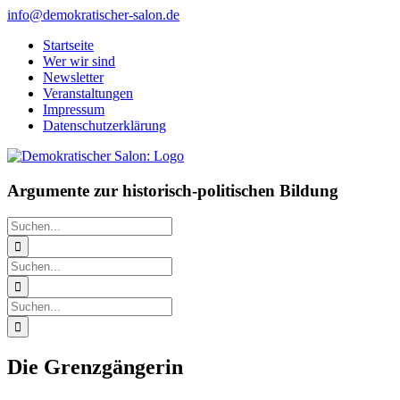
Zum
info@demokratischer-salon.de
Inhalt
Startseite
springen
Wer wir sind
Newsletter
Veranstaltungen
Impressum
Datenschutzerklärung
Argumente zur historisch-politischen Bildung
Suche
nach:
Suche
nach:
Suche
nach:
Die Grenzgängerin