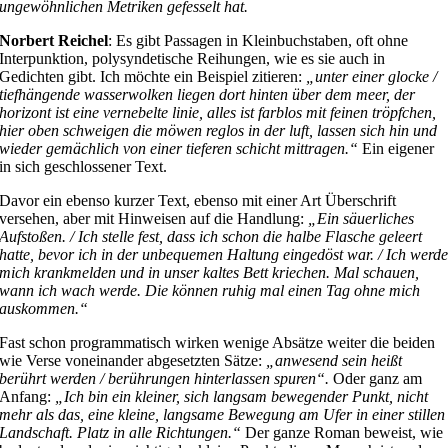
ungewöhnlichen Metriken gefesselt hat.
Norbert Reichel
: Es gibt Passagen in Kleinbuchstaben, oft ohne
Interpunktion, polysyndetische Reihungen, wie es sie auch in
Gedichten gibt. Ich möchte ein Beispiel zitieren:
„unter einer glocke /
tiefhängende wasserwolken liegen dort hinten über dem meer, der
horizont ist eine vernebelte linie, alles ist farblos mit feinen tröpfchen,
hier oben schweigen die möwen reglos in der luft, lassen sich hin und
wieder gemächlich von einer tieferen schicht mittragen.“
Ein eigener
in sich geschlossener Text.
Davor ein ebenso kurzer Text, ebenso mit einer Art Überschrift
versehen, aber mit Hinweisen auf die Handlung:
„Ein säuerliches
Aufstoßen. / Ich stelle fest, dass ich schon die halbe Flasche geleert
hatte, bevor ich in der unbequemen Haltung eingedöst war. / Ich werd
mich krankmelden und in unser kaltes Bett kriechen. Mal schauen,
wann ich wach werde. Die können ruhig mal einen Tag ohne mich
auskommen.“
Fast schon programmatisch wirken wenige Absätze weiter die beiden
wie Verse voneinander abgesetzten Sätze:
„anwesend sein heißt
berührt werden / berührungen hinterlassen spuren“.
Oder ganz am
Anfang:
„Ich bin ein kleiner, sich langsam bewegender Punkt, nicht
mehr als das, eine kleine, langsame Bewegung am Ufer in einer stillen
Landschaft. Platz in alle Richtungen.“
Der ganze Roman beweist, wie