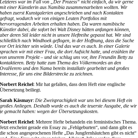
Letzteres war im Fall von „Der Prozess“ nicht einfach, da wir gerne
mit einer Künstlerin aus Namibia zusammenarbeiten wollten. Wir
haben zuerst Kunstgalerien angeschrieben und nach Kontakten
gefragt, wodurch wir von einigen Leuten Portfolios mit
hervorragenden Arbeiten erhalten haben. Da waren namibische
Künstler dabei, die sofort bei Walt Disney hätten anfangen können,
aber deren Stil leider nicht in unsere Heftreihe gepasst hat. Wir sind
schließlich nach Windhoek geflogen, in der Hoffnung, dass die Suche
vor Ort leichter sein würde. Und das war es auch. In einer Galerie
sprachen wir mit einer Frau, die dort Aufsicht hatte, und erzählen ihr
von unserem Projekt – und sie schlug uns vor, ihre Freundin Betty zu
kontaktieren. Betty hatte zum Thema des Völkermordes an den
OvaHerero und den Nama bereits installativ gearbeitet und großes
Interesse, für uns eine Bilderstrecke zu zeichnen.
Norbert Reichel
: Mir hat gefallen, dass dem Heft eine englische
Übersetzung beiliegt.
Sarah Käsmayr
:
Die Zweisprachigkeit war uns bei diesem Heft ein
großes Anliegen. Deshalb wurde es auch die teuerste Ausgabe, die wir
je gemacht haben: wegen der Übersetzungskosten.
Norbert Reichel
: Mehrere Hefte behandeln ein feministisches Thema.
Jetzt erscheint gerade ein Essay zu „Fehlgeburten“, und dann gibt es
die schon angesprochenen Hefte „Das Jungfernhäutchen gibt es nicht“