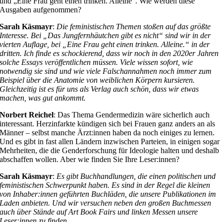
und „Eine Frau geht einen trinken. Alleine“. Wie werden diese
Ausgaben aufgenommen?
Sarah Käsmayr
:
Die feministischen Themen stoßen auf das größte
Interesse. Bei „Das Jungfernhäutchen gibt es nicht“ sind wir in der
vierten Auflage, bei „Eine Frau geht einen trinken. Alleine.“ in der
dritten. Ich finde es schockierend, dass wir noch in den 2020er Jahren
solche Essays veröffentlichen müssen. Viele wissen sofort, wie
notwendig sie sind und wie viele Falschannahmen noch immer zum
Beispiel über die Anatomie von weiblichen Körpern kursieren.
Gleichzeitig ist es für uns als Verlag auch schön, dass wir etwas
machen, was gut ankommt.
Norbert Reichel
: Das Thema Gendermedizin wäre sicherlich auch
interessant. Herzinfarkte kündigen sich bei Frauen ganz anders an als
Männer – selbst manche Ärzt:innen haben da noch einiges zu lernen.
Und es gibt in fast allen Ländern inzwischen Parteien, in einigen sogar
Mehrheiten, die die Genderforschung für Ideologie halten und deshalb
abschaffen wollen. Aber wie finden Sie Ihre Leser:innen?
Sarah Käsmayr
:
Es gibt Buchhandlungen, die einen politischen und
feministischen Schwerpunkt haben. Es sind in der Regel die kleinen
von Inhaber:innen geführten Buchläden, die unsere Publikationen im
Laden anbieten. Und wir versuchen neben den großen Buchmessen
auch über Stände auf Art Book Fairs und linken Messen unsere
Leser:innen zu finden.