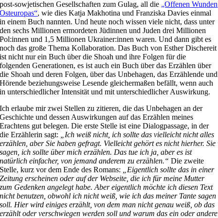
post-sowjetischen Gesellschaften zum Gulag, all die
„Offenen Wunden
Osteuropas“
, wie dies Katja Makhotina und Franziska Davies einmal
in einem Buch nannten. Und heute noch wissen viele nicht, dass unter
den sechs Millionen ermordeten Jüdinnen und Juden drei Millionen
Pol:innen und 1,5 Millionen Ukrainer:innen waren. Und dann gibt es
noch das große Thema Kollaboration. Das Buch von Esther Dischereit
ist nicht nur ein Buch über die Shoah und ihre Folgen für die
folgenden Generationen, es ist auch ein Buch über das Erzählen über
die Shoah und deren Folgen, über das Unbehagen, das Erzählende und
Hörende beziehungsweise Lesende gleichermaßen befällt, wenn auch
in unterschiedlicher Intensität und mit unterschiedlicher Auswirkung.
Ich erlaube mir zwei Stellen zu zitieren, die das Unbehagen an der
Geschichte und dessen Auswirkungen auf das Erzählen meines
Erachtens gut belegen. Die erste Stelle ist eine Dialogpassage, in der
die Erzählerin sagt:
„Ich weiß nicht, ich sollte das vielleicht nicht alles
erzählen, aber Sie haben gefragt. Vielleicht gehört es nicht hierher. Sie
sagen, ich sollte über mich erzählen. Das tue ich ja, aber es ist
natürlich einfacher, von jemand anderem zu erzählen.“
Die zweite
Stelle, kurz vor dem Ende des Romans:
„Eigentlich sollte das in einer
Zeitung erscheinen oder auf der Webseite, die ich für meine Mutter
zum Gedenken angelegt habe. Aber eigentlich möchte ich diesen Text
nicht benutzen, obwohl ich nicht weiß, wie ich das meiner Tante sagen
soll. Hier wird einiges erzählt, von dem man nicht genau weiß, ob das
erzählt oder verschwiegen werden soll und warum das ein oder andere