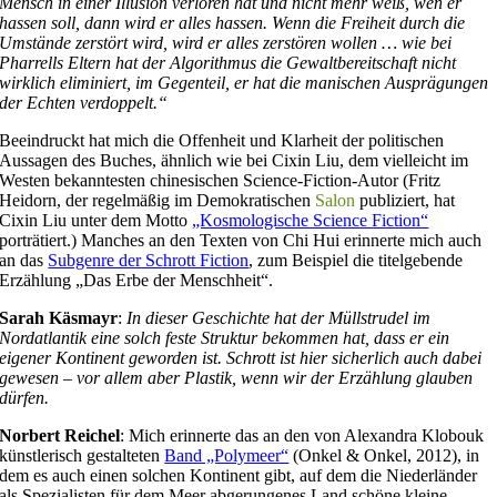
Mensch in einer Illusion verloren hat und nicht mehr weiß, wen er
hassen soll, dann wird er alles hassen. Wenn die Freiheit durch die
Umstände zerstört wird, wird er alles zerstören wollen … wie bei
Pharrells Eltern hat der Algorithmus die Gewaltbereitschaft nicht
wirklich eliminiert, im Gegenteil, er hat die manischen Ausprägungen
der Echten verdoppelt.“
Beeindruckt hat mich die Offenheit und Klarheit der politischen
Aussagen des Buches, ähnlich wie bei Cixin Liu, dem vielleicht im
Westen bekanntesten chinesischen Science-Fiction-Autor (Fritz
Heidorn, der regelmäßig im Demokratischen
Salon
publiziert, hat
Cixin Liu unter dem Motto
„Kosmologische Science Fiction“
porträtiert.) Manches an den Texten von Chi Hui erinnerte mich auch
an das
Subgenre der Schrott Fiction
, zum Beispiel die titelgebende
Erzählung „Das Erbe der Menschheit“.
Sarah Käsmayr
:
In dieser Geschichte hat der Müllstrudel im
Nordatlantik eine solch feste Struktur bekommen hat, dass er ein
eigener Kontinent geworden ist. Schrott ist hier sicherlich auch dabei
gewesen – vor allem aber Plastik, wenn wir der Erzählung glauben
dürfen.
Norbert Reichel
: Mich erinnerte das an den von Alexandra Klobouk
künstlerisch gestalteten
Band „Polymeer“
(Onkel & Onkel, 2012), in
dem es auch einen solchen Kontinent gibt, auf dem die Niederländer
als Spezialisten für dem Meer abgerungenes Land schöne kleine