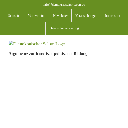
Zum
info@demokratischer-salon.de
Inhalt
Startseite
Wer wir sind
Newsletter
Veranstaltungen
Impressum
springen
Datenschutzerklärung
Argumente zur historisch-politischen Bildung
View
Larger
Image