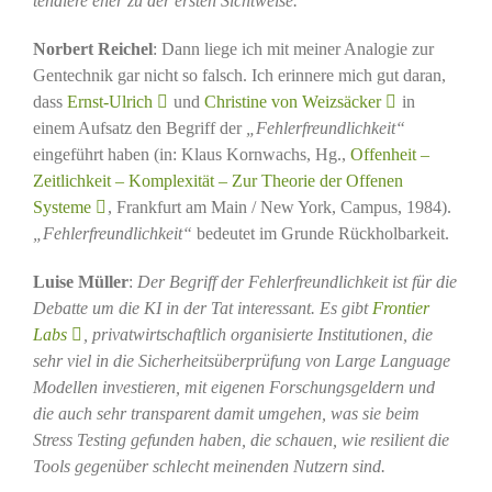
tendiere eher zu der ersten Sichtweise.
Norbert Reichel
: Dann liege ich mit meiner Analogie zur
Gentechnik gar nicht so falsch. Ich erinnere mich gut daran,
dass
Ernst-Ulrich
und
Christine von Weizsäcker
in
einem Aufsatz den Begriff der
„Fehlerfreundlichkeit“
eingeführt haben (in: Klaus Kornwachs, Hg.,
Offenheit –
Zeitlichkeit – Komplexität – Zur Theorie der Offenen
Systeme
, Frankfurt am Main / New York, Campus, 1984).
„Fehlerfreundlichkeit“
bedeutet im Grunde Rückholbarkeit.
Luise Müller
:
Der Begriff der Fehlerfreundlichkeit ist für die
Debatte um die KI in der Tat interessant. Es gibt
Frontier
Labs
, privatwirtschaftlich organisierte Institutionen, die
sehr viel in die Sicherheitsüberprüfung von Large Language
Modellen investieren, mit eigenen Forschungsgeldern und
die auch sehr transparent damit umgehen, was sie beim
Stress Testing gefunden haben, die schauen, wie resilient die
Tools gegenüber schlecht meinenden Nutzern sind.