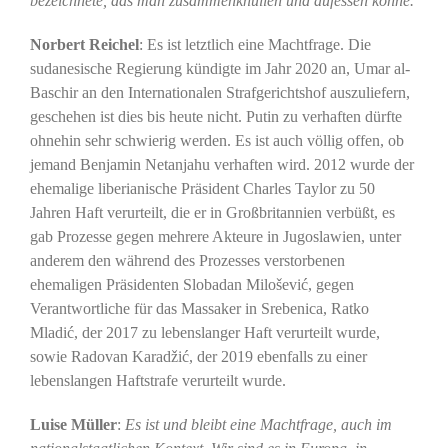
bezeichnete, das man zusammenknüllen und aufessen könne.
Norbert Reichel
: Es ist letztlich eine Machtfrage. Die
sudanesische Regierung kündigte im Jahr 2020 an, Umar al-
Baschir an den Internationalen Strafgerichtshof auszuliefern,
geschehen ist dies bis heute nicht. Putin zu verhaften dürfte
ohnehin sehr schwierig werden. Es ist auch völlig offen, ob
jemand Benjamin Netanjahu verhaften wird. 2012 wurde der
ehemalige liberianische Präsident Charles Taylor zu 50
Jahren Haft verurteilt, die er in Großbritannien verbüßt, es
gab Prozesse gegen mehrere Akteure in Jugoslawien, unter
anderem den während des Prozesses verstorbenen
ehemaligen Präsidenten Slobadan Milošević, gegen
Verantwortliche für das Massaker in Srebenica, Ratko
Mladić, der 2017 zu lebenslanger Haft verurteilt wurde,
sowie Radovan Karadžić, der 2019 ebenfalls zu einer
lebenslangen Haftstrafe verurteilt wurde.
Luise Müller
:
Es ist und bleibt eine Machtfrage, auch im