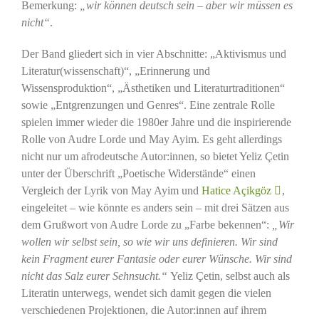
Bemerkung:
„wir können deutsch sein – aber wir müssen es
nicht“
.
Der Band gliedert sich in vier Abschnitte: „Aktivismus und
Literatur(wissenschaft)“, „Erinnerung und
Wissensproduktion“, „Ästhetiken und Literaturtraditionen“
sowie „Entgrenzungen und Genres“. Eine zentrale Rolle
spielen immer wieder die 1980er Jahre und die inspirierende
Rolle von Audre Lorde und May Ayim. Es geht allerdings
nicht nur um afrodeutsche Autor:innen, so bietet Yeliz Çetin
unter der Überschrift „Poetische Widerstände“ einen
Vergleich der Lyrik von May Ayim und
Hatice Açikgöz
,
eingeleitet – wie könnte es anders sein – mit drei Sätzen aus
dem Grußwort von Audre Lorde zu „Farbe bekennen“:
„Wir
wollen wir selbst sein, so wie wir uns definieren. Wir sind
kein Fragment eurer Fantasie oder eurer Wünsche. Wir sind
nicht das Salz eurer Sehnsucht.“
Yeliz Çetin, selbst auch als
Literatin unterwegs, wendet sich damit gegen die vielen
verschiedenen Projektionen, die Autor:innen auf ihrem