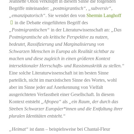
Jeannette Oholi verknüpft in diesem Sinne die folgenden
Begriffe miteinander:
„postmigrantisch“
,
„subversiv“
,
„emanzipatorisch“
. Sie wendet den von
Shermin Langhoff
in die Debatte eingeführten Begriff des
„Postmigrantischen“
in der Literaturwissenschaft an:
„Das
Postmigrantische als kritische Perspektive zu nutzen,
bedeutet, Rassifizierung und Marginalisierung von
Schwarzen Menschen in Europa als Realität sichtbar zu
machen und diese zugleich in einen größeren Kontext
intersektionaler Herrschafts- und Rassismuskritik zu stellen.“
Eine solche Literaturwissenschaft ist im besten Sinne
parteilich, nicht im marxistischen Sinne des Wortes, wohl
aber im Sinne jeder auf Anerkennung von Vielfalt
ausgerichteten Verfasstheit einer Gesellschaft. In diesem
Kontext entsteht
„Afropea“
als
„ein Raum, der durch das
Streben Schwarzer Europäer*innen und die Entfaltung ihrer
pluralen Identitäten entsteht.“
„Heimat“
ist dann – beispielsweise bei Chantal-Fleur