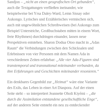
Sandjon –
„nicht an einen geografischen Ort gebunden“
,
auch die Textgattungen verfließen ineinander, wie
beispielweise bei Yrsa Daley-Ward, Lemn Sissay oder
Aukongo. Lyrisches und Erzählerisches vermischen sich,
auch mit ungewöhnlichen Schreibweisen (bei Aukongo zum
Beispiel Unterstriche, Großbuchstaben mitten in einem Wort,
freie Rhythmen) durchdringen einander, lassen neue
Perspektiven entstehen. Sharon Dodua Otoo macht in „Adas
Raum“ die Verbindungen zwischen den Schicksalen und
Erlebnissen von vier Personen mit dem Namen Ada in
verschiedenen Zeiten erfahrbar:
„Alle vier Ada-Figuren sind
transtemporal und transnational miteinander verbunden, da
ihre Erfahrungen und Geschichten miteinander resonieren.“
Ein denkbares Gegenbild zur
„Heimat“
wäre eine Variante
des Exils, das Leben in einer Art Diaspora. Auf der einen
Seite steht – so interpretiert Jeannette Oholi Kiyémi –
„die
durch die Assimilation entstandene gesellschaftliche Enge“
,
auf der anderen Seite entsteht ein neu zu entdeckender