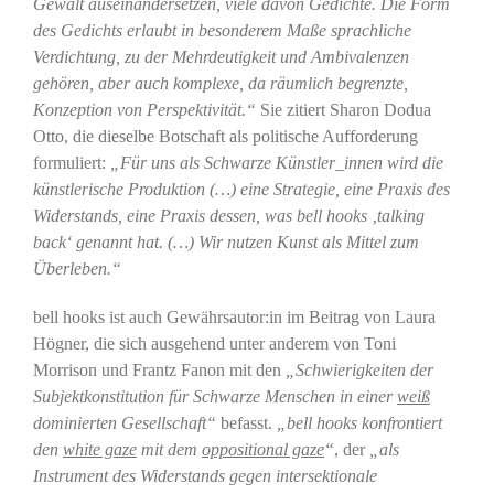
Gewalt auseinandersetzen, viele davon Gedichte. Die Form
des Gedichts erlaubt in besonderem Maße sprachliche
Verdichtung, zu der Mehrdeutigkeit und Ambivalenzen
gehören, aber auch komplexe, da räumlich begrenzte,
Konzeption von Perspektivität.“
Sie zitiert Sharon Dodua
Otto, die dieselbe Botschaft als politische Aufforderung
formuliert:
„Für uns als Schwarze Künstler_innen wird die
künstlerische Produktion (…) eine Strategie, eine Praxis des
Widerstands, eine Praxis dessen, was bell hooks ‚talking
back‘ genannt hat. (…) Wir nutzen Kunst als Mittel zum
Überleben.“
bell hooks ist auch Gewährsautor:in im Beitrag von Laura
Högner, die sich ausgehend unter anderem von Toni
Morrison und Frantz Fanon mit den
„Schwierigkeiten der
Subjektkonstitution für Schwarze Menschen in einer
weiß
dominierten Gesellschaft“
befasst.
„bell hooks konfrontiert
den
white gaze
mit dem
oppositional gaze
“
, der
„als
Instrument des Widerstands gegen intersektionale