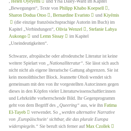
,
Helen Oyeyemi
und Yrsa Daley-Ward im Kapitel
„Bewegungen“, Texte von
Philipp Khabo Koepsell
,
Sharon Dodua Otoo
,
Bernardine Evaristo
und
Kiyémis
(die einzige französischsprachige Autorin im Buch) im
Kapitel „Verbindungen“,
Olivia Wenzel
,
Stefanie Lahya
Aukongo
und
Lemn Sissay
im Kapitel
„Uneindeutigkeiten“.
Schwarze, afropäische oder afrodeutsche Literatur ist keine
weitere Spielart von
„Nationalliteratur“
. Sie lässt sich auch
nicht nicht als eigene literarische Gattung abgrenzen. Sie ist
kein monolithischer Block. Jeannette Oholi wendet sich
gemeinsam mit den von ihr vorgestellten Autor:innen gegen
dieses in den Köpfen vieler Literaturwissenschaftler:innen
und Lehrkräfte vorherrschende Bild. Ihr Gegenprogramm
geht von dem Begriff des
„Queering“
aus, wie ihn
Fatima
El-Tayeb
verwendet. So
„werden alternative Narrative
von ‚Europäischsein‘ sichtbar, die das plurale Europa
widerspiegeln.“
Sie beruft sich ferner auf
Max Czollek