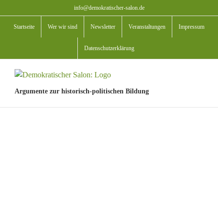
Zum
info@demokratischer-salon.de
Inhalt
Startseite
Wer wir sind
Newsletter
Veranstaltungen
Impressum
springen
Datenschutzerklärung
Argumente zur historisch-politischen Bildung
View
Larger
Image