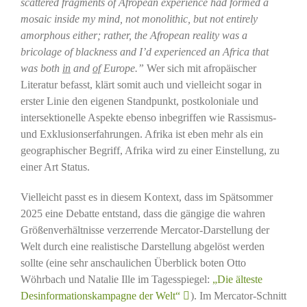
scattered fragments of Afropean experience had formed a
mosaic inside my mind, not monolithic, but not entirely
amorphous either; rather, the Afropean reality was a
bricolage of blackness and I’d experienced an Africa that
was both
in
and
of
Europe.”
Wer sich mit afropäischer
Literatur befasst, klärt somit auch und vielleicht sogar in
erster Linie den eigenen Standpunkt, postkoloniale und
intersektionelle Aspekte ebenso inbegriffen wie Rassismus-
und Exklusionserfahrungen. Afrika ist eben mehr als ein
geographischer Begriff, Afrika wird zu einer Einstellung, zu
einer Art Status.
Vielleicht passt es in diesem Kontext, dass im Spätsommer
2025 eine Debatte entstand, dass die gängige die wahren
Größenverhältnisse verzerrende Mercator-Darstellung der
Welt durch eine realistische Darstellung abgelöst werden
sollte (eine sehr anschaulichen Überblick boten Otto
Wöhrbach und Natalie Ille im Tagesspiegel:
„Die älteste
Desinformationskampagne der Welt“
). Im Mercator-Schnitt