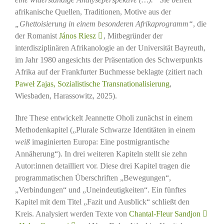
afrikanische Quellen, Traditionen, Motive aus der
„Ghettoisierung in einem besonderen Afrikaprogramm“
, die
der Romanist
János Riesz
, Mitbegründer der
interdisziplinären Afrikanologie an der Universität Bayreuth,
im Jahr 1980 angesichts der Präsentation des Schwerpunkts
Afrika auf der Frankfurter Buchmesse beklagte (zitiert nach
Paweł Zajas, Sozialistische Transnationalisierung
,
Wiesbaden, Harassowitz, 2025).
Ihre These entwickelt Jeannette Oholi zunächst in einem
Methodenkapitel („Plurale Schwarze Identitäten in einem
weiß
imaginierten Europa: Eine postmigrantische
Annäherung“). In drei weiteren Kapiteln stellt sie zehn
Autor:innen detailliert vor. Diese drei Kapitel tragen die
programmatischen Überschriften „Bewegungen“,
„Verbindungen“ und „Uneindeutigkeiten“. Ein fünftes
Kapitel mit dem Titel „Fazit und Ausblick“ schließt den
Kreis. Analysiert werden Texte von
Chantal-Fleur Sandjon