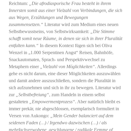
Reichtum:
„Die afrodiasporische Frau besteht in ihrem
Innersten somit aus einer Vielzahl von Verbindungen, die sich
aus Wegen, Erzählungen und Bewegungen
zusammensetzen.“
Literatur wird zum Medium eines neuen
Selbstbewusstseins, von Selbstwirksamkeit:
„Die Stimme
schafft somit neue Räume, in denen sie sich in ihrer Pluralität
entfalten kann.“
In diesem Kontext fügen sich bei Oliva
Wenzel in „1.000 Serpentinen Angst“ Reisen, Bahnhöfe,
Snackautomaten, Sprach- und Perspektivwechsel zu
Metaphern einer
„Vielzahl von Möglichkeiten“
. Allerdings
gehe es nicht darum, eine dieser Möglichkeiten auszuwählen
und damit andere auszuschließen, sondern die Pluralität in
sich aufzunehmen und sich in ihr zu bewegen. Literatur wird
zur
„Selbstbefreiung“
, zum Handeln in einem selbst
gestalteten
„Empowermentprozess“
. Aber natürlich bleibt es
immer prekär, nie abgeschlossen, exemplarisch formuliert in
Versen von Aukongo:
„Mein Gender balanciert auf dem
seidenen Faden (…) / Irgendwo dazwischen (…) / als
mehrfachverwobene, geschlungene / radikale Femme of