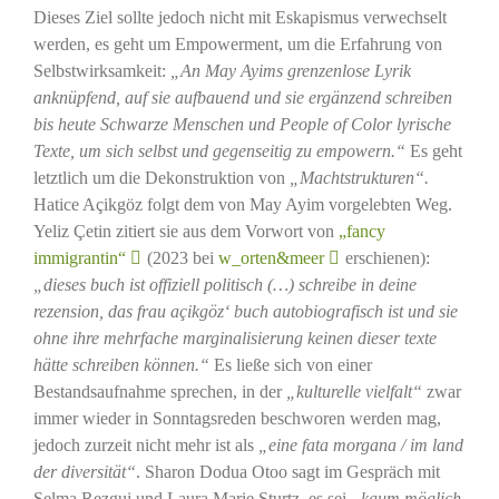
Dieses Ziel sollte jedoch nicht mit Eskapismus verwechselt
werden, es geht um Empowerment, um die Erfahrung von
Selbstwirksamkeit:
„An May Ayims grenzenlose Lyrik
anknüpfend, auf sie aufbauend und sie ergänzend schreiben
bis heute Schwarze Menschen und People of Color lyrische
Texte, um sich selbst und gegenseitig zu empowern.“
Es geht
letztlich um die Dekonstruktion von
„Machtstrukturen“.
Hatice Açikgöz folgt dem von May Ayim vorgelebten Weg.
Yeliz Çetin zitiert sie aus dem Vorwort von
„fancy
immigrantin“
(2023 bei
w_orten&meer
erschienen):
„dieses buch ist offiziell politisch (…) schreibe in deine
rezension, das frau açikgöz‘ buch autobiografisch ist und sie
ohne ihre mehrfache marginalisierung keinen dieser texte
hätte schreiben können.“
Es ließe sich von einer
Bestandsaufnahme sprechen, in der
„kulturelle vielfalt“
zwar
immer wieder in Sonntagsreden beschworen werden mag,
jedoch zurzeit nicht mehr ist als
„eine fata morgana / im land
der diversität“
. Sharon Dodua Otoo sagt im Gespräch mit
Selma Rezgui und Laura Marie Sturtz, es sei
„kaum möglich,