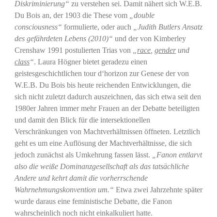
Diskriminierung“
zu verstehen sei. Damit nähert sich W.E.B.
Du Bois an, der 1903 die These vom
„double
consciousness“
formulierte, oder auch
„Judith Butlers Ansatz
des gefährdeten Lebens (2010)“
und der von Kimberley
Crenshaw 1991 postulierten Trias von
„
race
,
gender
und
class
“
. Laura Högner bietet geradezu einen
geistesgeschichtlichen tour d‘horizon zur Genese der von
W.E.B. Du Bois bis heute reichenden Entwicklungen, die
sich nicht zuletzt dadurch auszeichnen, das sich etwa seit den
1980er Jahren immer mehr Frauen an der Debatte beteiligten
und damit den Blick für die intersektionellen
Verschränkungen von Machtverhältnissen öffneten. Letztlich
geht es um eine Auflösung der Machtverhältnisse, die sich
jedoch zunächst als Umkehrung fassen lässt.
„Fanon entlarvt
also die weiße Dominanzgesellschaft als das tatsächliche
Andere und kehrt damit die vorherrschende
Wahrnehmungskonvention um.“
Etwa zwei Jahrzehnte später
wurde daraus eine feministische Debatte, die Fanon
wahrscheinlich noch nicht einkalkuliert hatte.