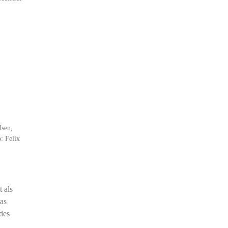
dsen,
: Felix
 als
das
des