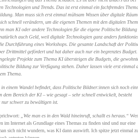
en Technologien und Trends. Das ist erst einmal ein fachfremdes Thema
 Bildung. Man muss sich erst einmal mühsam Wissen über digitale Räum
 sich schnell verändern, um die eigenen Themen mit den digitalen The
nn man KI oder andere Technologien für die eigene Politische Bildung
s natürlich auch Geld, weil digitale Technologien ganz anders funktionie
 die Durchführung eines Workshops. Die gesamte Landschaft der Politi
er Drittmittel gefördert und hat daher auch nur ein begrenztes Budget.
angelegte Projekte zum Thema KI übersteigen die Budgets, die gewohnt
olitische Bildung zur Verfügung stehen. Daher lassen viele erst einmal 
esem Thema.
g in einem Wandel befindet, dass Politische Bildner:innen sich noch ein
n dem Bereich der KI – wie gesagt – sehr schnell entwickelt, besteht
g nur schwer zu bewältigen ist.
Sprichwort:
„Wie man es in den Wald hineinruft, schallt es heraus.“
Wen
n im Internet als Grundlage eines Themas zu finden sind und nur eine
an sich nicht wundern, was KI dann auswirft. Ich spitze jetzt einmal zu
Musk antreten können.