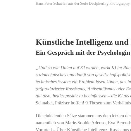
Hans Peter Schaefer, aus der Serie Deciphering Photography
Künstliche Intelligenz und
Ein Gespräch mit der Psychologi
„Und so wie Daten auf KI wirken, wirkt KI im Rüc
soziotechnisches und damit von gesellschaftspolit
technisches System ein Problem lösen könne, das im 
(re)produzierter Rassismus, Antisemitismus oder Ex
gilt also, beides positiv zu beeinflussen – die KI a
Schnabel, Präziser hoffen! 9 Thesen zum Verhältnis
Die einleitenden Sätze stammen aus dem letzten de
namentlich von Marie-Sophie Adeoso, Eva Berend
Vorurteil – Über Künstliche Intelligenz, Rassismu