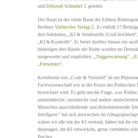
und
Deborah Schnabel
geleitet.
Der Band ist der vierte Band der Edition Bildungss
Berliner
Verbrecher Verlag
. Er enthält 17 Beiträ
drei Sektionen, „KI & Strukturelle (Un)Gleichheit
„KI & Kontrolle“. Er bietet darüber hinaus ein ausf
bisherigen drei Bände der Reihe wurden im Demok
ausgewertet und empfohlen,
„Triggerwarnung“
,
„E
„Frenemies“
.
Kernthema von „Code & Vorurteil“ ist ein Phänome
Fachwissenschaft wie in der Praxis der Politischen
bezeichnet wird. Es geht um die Frage, was Politi
antisemitische, rassistische und andere menschenfe
Menschen ausschließende und diskriminierende Inhal
Intelligenz“
hat sich inzwischen im Alltagssprachg
wären wir alle mit der KI vertraut, hätten mit ihr vi
diejenigen, die KI entwickeln, gerne vermitteln wü
Buches.