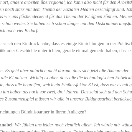
rt, andere arbeiten überregional, ich kann also nicht für den Arbeitsk
gen noch stark mit dem Thema der Sozialen Medien beschäftigt sind. Ic
 bis wir uns flächendeckend für das Thema der KI öffnen können. Meine
 schon weiter. Sie haben sich schon länger mit den Diskriminierungsfa
he ich noch viel Bedarf.
 dass ich den Eindruck habe, dass es einige Einrichtungen in der Politis
itik oder Geschichte unterrichten, gerade einmal gemerkt haben, dass e
n.
Es geht aber natürlich nicht darum, dass sich jetzt alle Akteure der
lle KI nutzen. Wichtig ist aber, dass alle die technologischen Entwick
 dass alle begreifen, welch ein Einflussfaktor KI ist, dass wir es mit 
un haben als noch vor zwei, drei Jahren. Das zeigt sich auf den Schu
es Zusammenspiel müssen wir alle in unserer Bildungsarbeit berücksic
nrichtungen Bündnispartner in Ihrem Anliegen?
hnabel
:
Wir fühlen uns leider noch ziemlich allein. Ich würde mir wüns
Einrichtungen auf das Thema schauen. Es ist aber nicht anders als bei