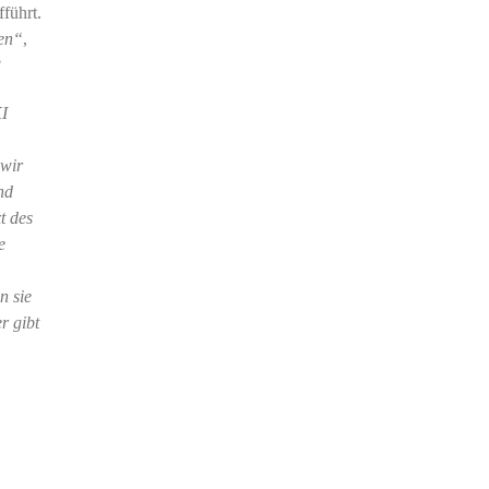
fführt.
en“
,
?
KI
 wir
nd
t des
e
n sie
r gibt