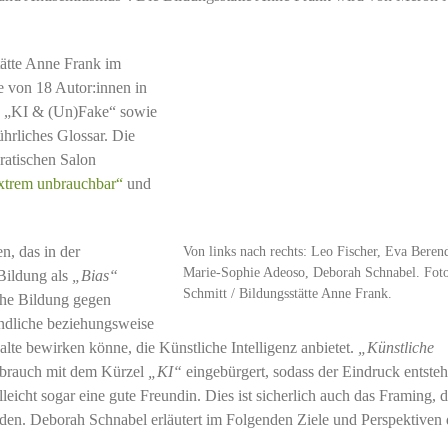
tätte Anne Frank im
ge von 18 Autor:innen in
“, „KI & (Un)Fake“ sowie
ührliches Glossar. Die
ratischen Salon
xtrem unbrauchbar“
und
n, das in der
Von links nach rechts: Leo Fischer, Eva Beren
Marie-Sophie Adeoso, Deborah Schnabel. Foto
 Bildung als
„Bias“
Schmitt / Bildungsstätte Anne Frank.
sche Bildung gegen
indliche beziehungsweise
te bewirken könne, die Künstliche Intelligenz anbietet.
„Künstliche
ebrauch mit dem Kürzel
„KI“
eingebürgert, sodass der Eindruck entsteht
elleicht sogar eine gute Freundin. Dies ist sicherlich auch das Framing, 
rden. Deborah Schnabel erläutert im Folgenden Ziele und Perspektiven 