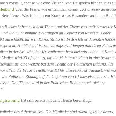
innen vorstellt, ebenso wie eine Vielzahl von Beispielen für den Bias au
Merkur
über die Frage, wie es gelingen könne,
„KI diverser zu mach
“
Betroffener. Was ist in diesem Kontext das Besondere an Ihrem Buch
res Buches haben sich dem Thema auf der Ebene vorurteilsbewusster 
 ob und wie KI bestimmte Zielgruppen im Kontext von Rassismus oder
I ausschließt, für wen KI nachteilig ist. In den letzten Monaten haben
lle spielt im Hinblick auf Verschwörungserzählungen und Deep Fakes u
allem in der Art, wie über Krisenthemen berichtet wird, auch im Kontex
n Medien wird KI oft genutzt, um die Meinungsbildung in eine bestimmt
isemitismus, eine weitere bei dem Thema der Politischen Bildung. Als
or allem die Frage gestellt, was KI für unsere Arbeit bedeutet, wie ma
, wie Politische Bildung auf die Gefahren von KI hinweisen müsste. Hie
wissen. Das Thema wird in der Politischen Bildung noch nicht so
re.
ngsstätten
hat sich bereits mit dem Thema beschäftigt.
tglieder des Arbeitskreises. Die Mitglieder sind allerdings sehr divers,