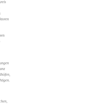
reis
h
s
ktoren
chen
s
lungen
ganz
lhöfen,
htigen.
chen,