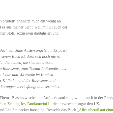
Vorurteil“ erinnerte mich ein wenig an
 es aus meiner Sicht, weil mit KI auch der
er Stolz, sozusagen digitalisiert und
s Buch von Jane Austen angelehnt. Es passt
erem Buch ist, dass sich noch nie so
nden haben, die sich mit diesem
ma Rassismus, zum Thema Antisemitismus.
a Code und Vorurteile im Kontext
der KI finden und der Rassismus und
rungen vervielfältigt und verbreitet.
s Thema Bias inzwischen an Aufmerksamkeit gewinnt, auch in der Press
tschen Zeitung Joy Buolamwini
, die inzwischen sogar den US-
 und Léa Steinacker haben bei Rowohlt das Buch
„Alles überall auf ein