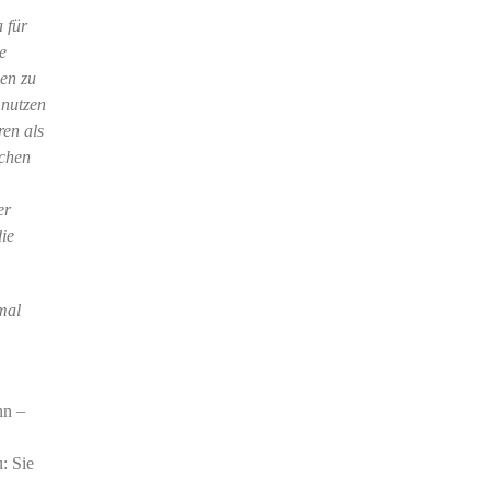
 für
e
men zu
 nutzen
ren als
schen
er
die
mal
n –
: Sie