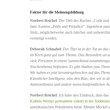
Faktor für die Meinungsbildung
Norbert Reichel
: Der Titel des Buches „Code und 
Jane Austens „Pride and Prejudice“. Irgendwie passt
Stolz, möglicherweise auch falscher und unberechtigt
verstetigt werden.
Deborah Schnabel
:
Der Titel ist in der Tat an da
im Kern ganz gut zum Thema. Das Besondere an uns
viele Personen in einem Sammelband zusammengefu
Nischenthema befassten. Es gibt Studien zum The
Wir haben es jetzt heruntergebrochen auf das Them
Künstlicher Intelligenz, also den Bias, den wir in 
Antisemitismus und andere menschenfeindlichen Äuße
Norbert Reichel
: Ich habe den Eindruck, dass da
Kathrin Werner portraitierte zuletzt in der Süddeu
amerikanischen Präsidenten berät. Miriam Meckel