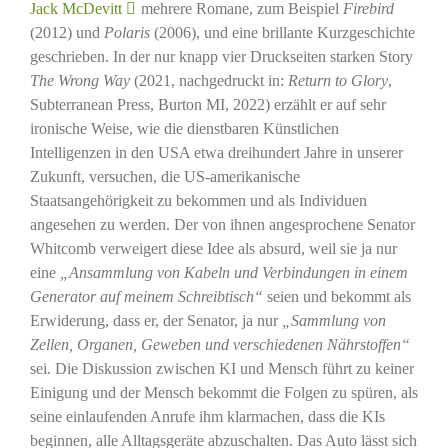
Jack McDevitt
mehrere Romane, zum Beispiel
Firebird
(2012) und
Polaris
(2006), und eine brillante Kurzgeschichte
geschrieben. In der nur knapp vier Druckseiten starken Story
The Wrong Way
(2021, nachgedruckt in:
Return to Glory
,
Subterranean Press, Burton MI, 2022) erzählt er auf sehr
ironische Weise, wie die dienstbaren Künstlichen
Intelligenzen in den USA etwa dreihundert Jahre in unserer
Zukunft, versuchen, die US-amerikanische
Staatsangehörigkeit zu bekommen und als Individuen
angesehen zu werden. Der von ihnen angesprochene Senator
Whitcomb verweigert diese Idee als absurd, weil sie ja nur
eine
„Ansammlung von Kabeln und Verbindungen in einem
Generator auf meinem Schreibtisch“
seien und bekommt als
Erwiderung, dass er, der Senator, ja nur
„Sammlung von
Zellen, Organen, Geweben und verschiedenen Nährstoffen“
sei. Die Diskussion zwischen KI und Mensch führt zu keiner
Einigung und der Mensch bekommt die Folgen zu spüren, als
seine einlaufenden Anrufe ihm klarmachen, dass die KIs
beginnen, alle Alltagsgeräte abzuschalten. Das Auto lässt sich