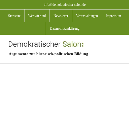
Zum
info@demokratischer-salon.de
Inhalt
Startseite
Wer wir sind
Newsletter
Veranstaltungen
Impressum
springen
Datenschutzerklärung
Argumente zur historisch-politischen Bildung
View
Larger
Image