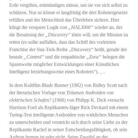
Erde vergiften, entmündigen müsse, um sie vor sich selbst zu
schützen. Nur so könne er langfristig die drei Robotergesetze
erfüllen und der Menschheit das Überleben sichern. Hier
klingt die verquere Logik von
„HAL3000“
wieder an, der
die Besatzung der
„Discovery“
töten will, um die Mission zu
retten (es sollte auffallen, dass das Schiff des vorletzten
Franchise der Star-Trek-Reihe „Discovery“ heißt, gerade der
brutale
„Control“
und die empathische
„Zora“
belegen die
Spannweite möglicher Entwicklungen einer Künstlichen
Intelligenz beziehungsweise eines Roboters“). _ .
In dem Kultfilm
Blade Runner
(1982) von Ridley Scott nach
der literarischen Vorlage von
Träumen Androiden von
elektrischen Schafen?
(1968) von Philipp K. Dick versucht
Harrison Ford als Replikanten-Jäger Rick Deckard mit einem
Turing-Test intelligente Androiden von wirklichen Menschen
zu unterscheiden und verstrickt sich durch seine Liebe zu der
Replikantin Rachel in seiner Entscheidungsfähigkeit, ob sein
Auftrag human ist oder nicht. Seine Zweifel an der