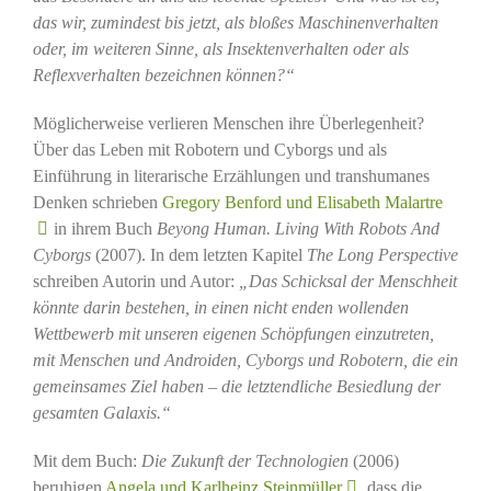
das wir, zumindest bis jetzt, als bloßes Maschinenverhalten
oder, im weiteren Sinne, als Insektenverhalten oder als
Reflexverhalten bezeichnen können?“
Möglicherweise verlieren Menschen ihre Überlegenheit?
Über das Leben mit Robotern und Cyborgs und als
Einführung in literarische Erzählungen und transhumanes
Denken schrieben
Gregory Benford und Elisabeth Malartre
in ihrem Buch
Beyong Human. Living With Robots And
Cyborgs
(2007). In dem letzten Kapitel
The Long Perspective
schreiben Autorin und Autor:
„Das Schicksal der Menschheit
könnte darin bestehen, in einen nicht enden wollenden
Wettbewerb mit unseren eigenen Schöpfungen einzutreten,
mit Menschen und Androiden, Cyborgs und Robotern, die ein
gemeinsames Ziel haben – die letztendliche Besiedlung der
gesamten Galaxis.“
Mit dem Buch:
Die Zukunft der Technologien
(2006)
beruhigen
Angela und Karlheinz Steinmüller
, dass die