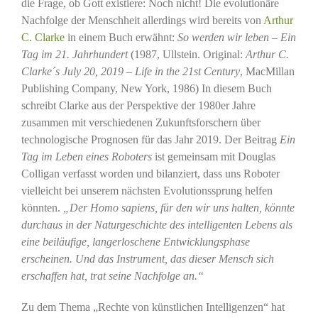
die Frage, ob Gott existiere: Noch nicht! Die evolutionäre
Nachfolge der Menschheit allerdings wird bereits von
Arthur
C. Clarke
in einem Buch erwähnt:
So werden wir leben – Ein
Tag im 21. Jahrhundert
(1987, Ullstein. Original:
Arthur C.
Clarke´s July 20, 2019 – Life in the 21st Century
, MacMillan
Publishing Company, New York, 1986) In diesem Buch
schreibt Clarke aus der Perspektive der 1980er Jahre
zusammen mit verschiedenen Zukunftsforschern über
technologische Prognosen für das Jahr 2019. Der Beitrag
Ein
Tag im Leben eines Roboters
ist gemeinsam mit Douglas
Colligan verfasst worden und bilanziert, dass uns Roboter
vielleicht bei unserem nächsten Evolutionssprung helfen
könnten.
„Der Homo sapiens, für den wir uns halten, könnte
durchaus in der Naturgeschichte des intelligenten Lebens als
eine beiläufige, langerloschene Entwicklungsphase
erscheinen. Und das Instrument, das dieser Mensch sich
erschaffen hat, trat seine Nachfolge an.“
Zu dem Thema „Rechte von künstlichen Intelligenzen“ hat