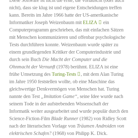
Diese Software ist nicht die erste, die vortäuscht (oder auch
nicht), dass sie klug ist und eigene Entscheidungen treffen
kann. Bereits im Jahre 1966 hatte der US-amerikanische
Informatiker Joseph Weizenbaum mit
ELIZA
ein
Computerprogramm geschrieben, das mit einfachen Sätzen
mit Menschen kommunizieren und offenbar psychologische
Tests durchführen konnte. Weizenbaum wurde später zu
einem grundlegenden Kritiker der Computerindustrie und
durch sein Buch
Die Macht der Computer und die
Ohnmacht der Vernunft
(1978) berühmt. ELIZA ist eine
frühe Umsetzung des
Turing-Tests
, mit dem Alan Turing
im Jahre 1950 feststellen wollte, ob eine Maschine das
gleichwertige Denkvermögen von Menschen hat. Turing
nannte den Test
„Imitation Game“
, seine Idee wurde nach
seinem Tode in der aufstrebenden Wissenschaft der
Informatik weiter ausgearbeitet und wurde populär durch den
Science-Fiction-Film
Blade Runner
(1982) von Ridley Scott
nach der literarischen Vorlage von
Träumen Androiden von
elektrischen Schafen?
(1968) von Philipp K. Dick.