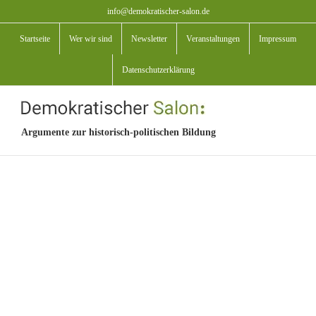
Zum
info@demokratischer-salon.de
Inhalt
Startseite
Wer wir sind
Newsletter
Veranstaltungen
Impressum
springen
Datenschutzerklärung
Argumente zur historisch-politischen Bildung
View
Larger
Image