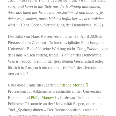
„Man muss seiner Fahne treu bleiben, auch wenn das Schiff
sinkt; und kann in die Tiefe nur die Hoffnung mitnehmen,
dass das Ideal der Freiheit unzerstörbar ist und dass es, je
tiefer es gesunken, umso leidenschaftlicher wieder aufleben
wird.“
(Hans Kelsen, Verteidigung der Demokratie, 1932)
Das Zitat von Hans Kelsen verfehlte am 28. April 2026 im
Plenarsaal des Zentrums für interdisziplinäre Forschung der
Universität Bielefeld seine Wirkung nicht. Die
„Fahne“
, von
der Hans Kelsen spricht, ist die
„Fahne“
der Demokratie.
Was ist jedoch, wenn in der gespaltenen Gesellschaft jeder
für sich in Anspruch nimmt, der
„Fahne“
der Demokratie
treu zu sein?
Über diese Frage diskutierten
Christina Morina
,
Professorin für Allgemeine Geschichte an der Universität
Bielefeld und
Philip Manow
, Professor für Internationale
Politische Ökonomie an der Universität Siegen, unter dem
Titel „Spaltungslinien – Der Rechtspopulismus und die