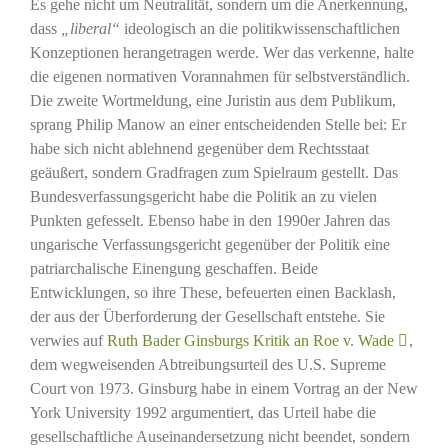
Es gehe nicht um Neutralität, sondern um die Anerkennung,
dass
„liberal“
ideologisch an die politikwissenschaftlichen
Konzeptionen herangetragen werde. Wer das verkenne, halte
die eigenen normativen Vorannahmen für selbstverständlich.
Die zweite Wortmeldung, eine Juristin aus dem Publikum,
sprang Philip Manow an einer entscheidenden Stelle bei: Er
habe sich nicht ablehnend gegenüber dem Rechtsstaat
geäußert, sondern Gradfragen zum Spielraum gestellt. Das
Bundesverfassungsgericht habe die Politik an zu vielen
Punkten gefesselt. Ebenso habe in den 1990er Jahren das
ungarische Verfassungsgericht gegenüber der Politik eine
patriarchalische Einengung geschaffen. Beide
Entwicklungen, so ihre These, befeuerten einen Backlash,
der aus der Überforderung der Gesellschaft entstehe. Sie
verwies auf
Ruth Bader Ginsburgs Kritik an Roe v. Wade
,
dem wegweisenden Abtreibungsurteil des U.S. Supreme
Court von 1973. Ginsburg habe in einem Vortrag an der New
York University 1992 argumentiert, das Urteil habe die
gesellschaftliche Auseinandersetzung nicht beendet, sondern