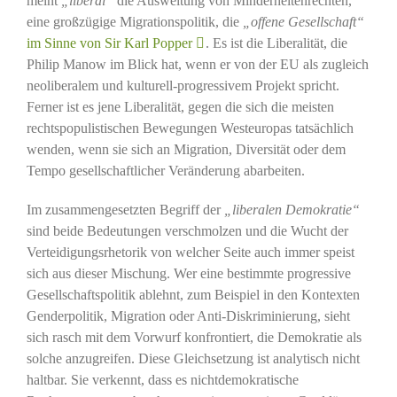
meint
„liberal“
die Ausweitung von Minderheitenrechten,
eine großzügige Migrationspolitik, die
„offene Gesellschaft“
im Sinne von Sir Karl Popper
. Es ist die Liberalität, die
Philip Manow im Blick hat, wenn er von der EU als zugleich
neoliberalem und kulturell-progressivem Projekt spricht.
Ferner ist es jene Liberalität, gegen die sich die meisten
rechtspopulistischen Bewegungen Westeuropas tatsächlich
wenden, wenn sie sich an Migration, Diversität oder dem
Tempo gesellschaftlicher Veränderung abarbeiten.
Im zusammengesetzten Begriff der
„liberalen Demokratie“
sind beide Bedeutungen verschmolzen und die Wucht der
Verteidigungsrhetorik von welcher Seite auch immer speist
sich aus dieser Mischung. Wer eine bestimmte progressive
Gesellschaftspolitik ablehnt, zum Beispiel in den Kontexten
Genderpolitik, Migration oder Anti-Diskriminierung, sieht
sich rasch mit dem Vorwurf konfrontiert, die Demokratie als
solche anzugreifen. Diese Gleichsetzung ist analytisch nicht
haltbar. Sie verkennt, dass es nichtdemokratische