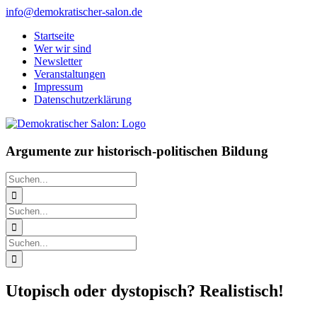
Zum
info@demokratischer-salon.de
Inhalt
Startseite
springen
Wer wir sind
Newsletter
Veranstaltungen
Impressum
Datenschutzerklärung
Argumente zur historisch-politischen Bildung
Suche
nach:
Suche
nach:
Suche
nach:
Utopisch oder dystopisch? Realistisch!