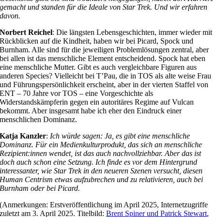
gemacht und standen für die Ideale von Star Trek. Und wir erfahren
davon.
Norbert Reichel
: Die längsten Lebensgeschichten, immer wieder mit
Rückblicken auf die Kindheit, haben wir bei Picard, Spock und
Burnham. Alle sind für die jeweiligen Problemlösungen zentral, aber
bei allen ist das menschliche Element entscheidend. Spock hat eben
eine menschliche Mutter. Gibt es auch vergleichbare Figuren aus
anderen Species? Vielleicht bei T’Pau, die in TOS als alte weise Frau
und Führungspersönlichkeit erscheint, aber in der vierten Staffel von
ENT – 70 Jahre vor TOS – eine Vorgeschichte als
Widerstandskämpferin gegen ein autoritäres Regime auf Vulcan
bekommt. Aber insgesamt habe ich eher den Eindruck einer
menschlichen Dominanz.
Katja Kanzler
:
Ich würde sagen: Ja, es gibt eine menschliche
Dominanz. Für ein Medienkulturprodukt, das sich an menschliche
Rezipient:innen wendet, ist das auch nachvollziehbar. Aber das ist
doch auch schon eine Setzung. Ich finde es vor dem Hintergrund
interessanter, wie Star Trek in den neueren Szenen versucht, diesen
Human Centrism etwas aufzubrechen und zu relativieren, auch bei
Burnham oder bei Picard.
(Anmerkungen: Erstveröffentlichung im April 2025, Internetzugriffe
zuletzt am 3. April 2025. Titelbild:
Brent Spiner und Patrick Stewart
,