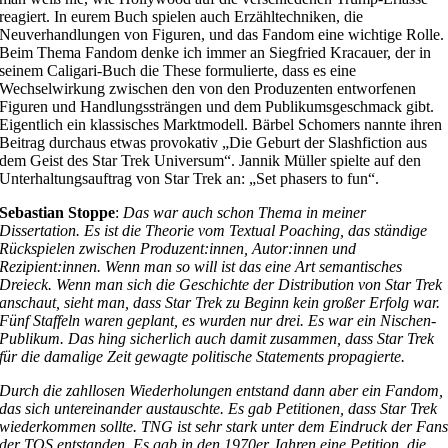
reagiert. In eurem Buch spielen auch Erzähltechniken, die
Neuverhandlungen von Figuren, und das Fandom eine wichtige Rolle.
Beim Thema Fandom denke ich immer an Siegfried Kracauer, der in
seinem Caligari-Buch die These formulierte, dass es eine
Wechselwirkung zwischen den von den Produzenten entworfenen
Figuren und Handlungssträngen und dem Publikumsgeschmack gibt.
Eigentlich ein klassisches Marktmodell. Bärbel Schomers nannte ihren
Beitrag durchaus etwas provokativ „Die Geburt der Slashfiction aus
dem Geist des Star Trek Universum“. Jannik Müller spielte auf den
Unterhaltungsauftrag von Star Trek an: „Set phasers to fun“.
Sebastian Stoppe
:
Das war auch schon Thema in meiner
Dissertation. Es ist die Theorie vom Textual Poaching, das ständige
Rückspielen zwischen Produzent:innen, Autor:innen und
Rezipient:innen. Wenn man so will ist das eine Art semantisches
Dreieck. Wenn man sich die Geschichte der Distribution von Star Trek
anschaut, sieht man, dass Star Trek zu Beginn kein großer Erfolg war.
Fünf Staffeln waren geplant, es wurden nur drei. Es war ein Nischen-
Publikum. Das hing sicherlich auch damit zusammen, dass Star Trek
für die damalige Zeit gewagte politische Statements propagierte.
Durch die zahllosen Wiederholungen entstand dann aber ein Fandom,
das sich untereinander austauschte. Es gab Petitionen, dass Star Trek
wiederkommen sollte. TNG ist sehr stark unter dem Eindruck der Fan
der TOS entstanden. Es gab in den 1970er Jahren eine Petition, die