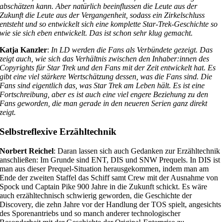
abschätzen kann. Aber natürlich beeinflussen die Leute aus der
Zukunft die Leute aus der Vergangenheit, sodass ein Zirkelschluss
entsteht und so entwickelt sich eine komplette Star-Trek-Geschichte so
wie sie sich eben entwickelt. Das ist schon sehr klug gemacht.
Katja Kanzler
:
In LD werden die Fans als Verbündete gezeigt. Das
zeigt auch, wie sich das Verhältnis zwischen den Inhaber:innen des
Copyrights für Star Trek und den Fans mit der Zeit entwickelt hat. Es
gibt eine viel stärkere Wertschätzung dessen, was die Fans sind. Die
Fans sind eigentlich das, was Star Trek am Leben hält. Es ist eine
Fortschreibung, aber es ist auch eine viel engere Beziehung zu den
Fans geworden, die man gerade in den neueren Serien ganz direkt
zeigt.
Selbstreflexive Erzähltechnik
Norbert Reichel
: Daran lassen sich auch Gedanken zur Erzähltechnik
anschließen: Im Grunde sind ENT, DIS und SNW Prequels. In DIS ist
man aus dieser Prequel-Situation herausgekommen, indem man am
Ende der zweiten Staffel das Schiff samt Crew mit der Ausnahme von
Spock und Captain Pike 900 Jahre in die Zukunft schickt. Es wäre
auch erzähltechnisch schwierig geworden, die Geschichte der
Discovery, die zehn Jahre vor der Handlung der TOS spielt, angesichts
des Sporenantriebs und so manch anderer technologischer