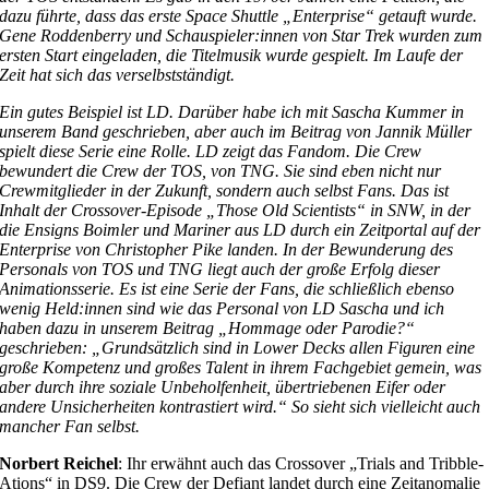
dazu führte, dass das erste Space Shuttle „Enterprise“ getauft wurde.
Gene Roddenberry und Schauspieler:innen von Star Trek wurden zum
ersten Start eingeladen, die Titelmusik wurde gespielt. Im Laufe der
Zeit hat sich das verselbstständigt.
Ein gutes Beispiel ist LD. Darüber habe ich mit Sascha Kummer in
unserem Band geschrieben, aber auch im Beitrag von Jannik Müller
spielt diese Serie eine Rolle. LD zeigt das Fandom. Die Crew
bewundert die Crew der TOS, von TNG. Sie sind eben nicht nur
Crewmitglieder in der Zukunft, sondern auch selbst Fans. Das ist
Inhalt der Crossover-Episode „Those Old Scientists“ in SNW, in der
die Ensigns Boimler und Mariner aus LD durch ein Zeitportal auf der
Enterprise von Christopher Pike landen. In der Bewunderung des
Personals von TOS und TNG liegt auch der große Erfolg dieser
Animationsserie. Es ist eine Serie der Fans, die schließlich ebenso
wenig Held:innen sind wie das Personal von LD Sascha und ich
haben dazu in unserem Beitrag „Hommage oder Parodie?“
geschrieben: „Grundsätzlich sind in Lower Decks allen Figuren eine
große Kompetenz und großes Talent in ihrem Fachgebiet gemein, was
aber durch ihre soziale Unbeholfenheit, übertriebenen Eifer oder
andere Unsicherheiten kontrastiert wird.“ So sieht sich vielleicht auch
mancher Fan selbst.
Norbert Reichel
: Ihr erwähnt auch das Crossover „Trials and Tribble-
Ations“ in DS9. Die Crew der Defiant landet durch eine Zeitanomalie