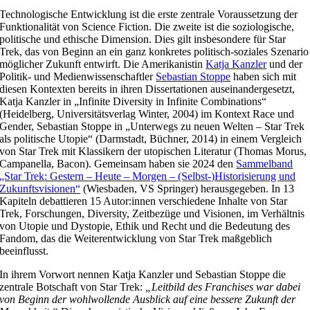
Technologische Entwicklung ist die erste zentrale Voraussetzung der
Funktionalität von Science Fiction. Die zweite ist die soziologische,
politische und ethische Dimension. Dies gilt insbesondere für Star
Trek, das von Beginn an ein ganz konkretes politisch-soziales Szenario
möglicher Zukunft entwirft. Die Amerikanistin
Katja Kanzler
und der
Politik- und Medienwissenschaftler
Sebastian Stoppe
haben sich mit
diesen Kontexten bereits in ihren Dissertationen auseinandergesetzt,
Katja Kanzler in „Infinite Diversity in Infinite Combinations“
(Heidelberg, Universitätsverlag Winter, 2004) im Kontext Race und
Gender, Sebastian Stoppe in „Unterwegs zu neuen Welten – Star Trek
als politische Utopie“ (Darmstadt, Büchner, 2014) in einem Vergleich
von Star Trek mit Klassikern der utopischen Literatur (Thomas Morus,
Campanella, Bacon). Gemeinsam haben sie 2024 den
Sammelband
„Star Trek: Gestern – Heute – Morgen – (Selbst-)Historisierung und
Zukunftsvisionen“
(Wiesbaden, VS Springer) herausgegeben. In 13
Kapiteln debattieren 15 Autor:innen verschiedene Inhalte von Star
Trek, Forschungen, Diversity, Zeitbezüge und Visionen, im Verhältnis
von Utopie und Dystopie, Ethik und Recht und die Bedeutung des
Fandom, das die Weiterentwicklung von Star Trek maßgeblich
beeinflusst.
In ihrem Vorwort nennen Katja Kanzler und Sebastian Stoppe die
zentrale Botschaft von Star Trek:
„Leitbild des Franchises war dabei
von Beginn der wohlwollende Ausblick auf eine bessere Zukunft der