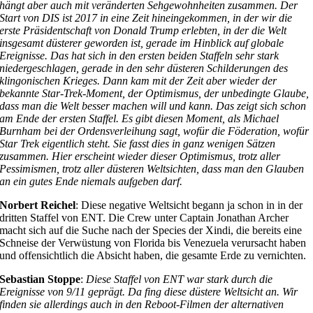
hängt aber auch mit veränderten Sehgewohnheiten zusammen. Der
Start von DIS ist 2017 in eine Zeit hineingekommen, in der wir die
erste Präsidentschaft von Donald Trump erlebten, in der die Welt
insgesamt düsterer geworden ist, gerade im Hinblick auf globale
Ereignisse. Das hat sich in den ersten beiden Staffeln sehr stark
niedergeschlagen, gerade in den sehr düsteren Schilderungen des
klingonischen Krieges. Dann kam mit der Zeit aber wieder der
bekannte Star-Trek-Moment, der Optimismus, der unbedingte Glaube,
dass man die Welt besser machen will und kann. Das zeigt sich schon
am Ende der ersten Staffel. Es gibt diesen Moment, als Michael
Burnham bei der Ordensverleihung sagt, wofür die Föderation, wofür
Star Trek eigentlich steht. Sie fasst dies in ganz wenigen Sätzen
zusammen. Hier erscheint wieder dieser Optimismus, trotz aller
Pessimismen, trotz aller düsteren Weltsichten, dass man den Glauben
an ein gutes Ende niemals aufgeben darf.
Norbert Reichel
: Diese negative Weltsicht begann ja schon in in der
dritten Staffel von ENT. Die Crew unter Captain Jonathan Archer
macht sich auf die Suche nach der Species der Xindi, die bereits eine
Schneise der Verwüstung von Florida bis Venezuela verursacht haben
und offensichtlich die Absicht haben, die gesamte Erde zu vernichten.
Sebastian Stoppe
:
Diese Staffel von ENT war stark durch die
Ereignisse von 9/11 geprägt. Da fing diese düstere Weltsicht an. Wir
finden sie allerdings auch in den Reboot-Filmen der alternativen