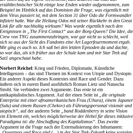
erzähltechnischer Sicht einige lose Enden wieder aufgenommen, zum
Beispiel im Hinblick auf das Dominion die Frage, was eigentlich mit
dem Virus passiert ist, mit dem Section 31 über Odo die Formwandler
infiziert hatte. War die Heilung Odos mit seiner Rückkehr in den Great
Link für alle nachhaltig wirksam? Was wurde eigentlich nach den
Ereignissen in „The First Contact“ aus der Borg-Queen? Die Idee, di
Crew von TNG zusammenzubringen, war gar nicht so schlecht, weil
sich so aus der Sicht des Fandoms eine Art Lagerfeuermoment ergab.
Mir ging es auch so. Ich saß bei den letzten Episoden da und dachte,
so war das, als ich früher aus der Schule kam und mir Star Trek auf
Sat1 angeschaut habe.
Norbert Reichel
: Krieg und Frieden, Diplomatie, Künstliche
Intelligenzen – das sind Themen im Kontext von Utopie und Dystopie.
Ein anderer Aspekt dieses Kontextes sind Race und Gender. Dazu
äußern sich in eurem Band ausführlich Roman Lietz und Natascha
Strobl. Sie verbinden zwei Argumente. Das erste ist ein
antikapitalistisches Argument. Auf der einen Seite ist
„die originale
Enterprise mit einer afroamerikanischen Frau (Uhura), einem Japane
(Sulu) und einem Russen (Chekov) als Führungspersonal visionär und
utopisch“
, auf der anderen Seite
„band Roddenberry in seine Vision
ein Element ein, welches möglicherweise der Hebel für dieses inklusiv
Paradigma ist: die Abschaffung des Kapitalismus“
. Das zweite
Argument ist die Frage nach der Externalisierung des Inhumanen:
„Queerness und Race sind (…) in der Star Trek-Zukunft keine sozialen