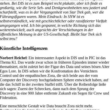
stehen. Bei DIS ist es zum Beispiel recht plakativ, aber ich finde es
großartig, wie die Serie Seh- und Denkgewohnheiten neu justiert und
scharfstellt, was es in der Vergangenheit von Star Trek gab, wer die
Führungsfiguren waren. Mein Eindruck: In SNW ist es
selbstverständlich, wie mit geschlechtlicher oder rassifizierter Vielfalt
umgegangen wird. Ich bin gespannt, in welche Richtung sich das
weiterentwickelt, auch angesichts der Verschiebungen in der
öffentlichen Meinung in der US-Gesellschaft. Bleibt Star Trek sich
selbst treu?
Künstliche Intelligenzen
Norbert Reichel
: Ein interessanter Aspekt in DIS und in PIC ist das
Thema KI. Das wurde zwar schon in früheren Episoden immer wieder
thematisiert, nicht zuletzt bei der Figur des Data und seines bösen Alter
Egos Lore. In DIS sehen wir die Konfrontation des Vernichters
Control und der empathischen Zora, die sich beide aus der vom
Computer der Discovery hochgeladenen Sphere entwickelt haben, auf
die das Schiff in der zweiten Staffel trifft. Über die Reihenfolge ließe
sich sagen: Zuerst der Schrecken, dann nach dem Sprung der
Discovery in eine 900 Jahre entfernte Zukunft ein Segen für Crew und
Föderation.
Eine menschliche Gestalt wie Data braucht Zora nicht mehr.