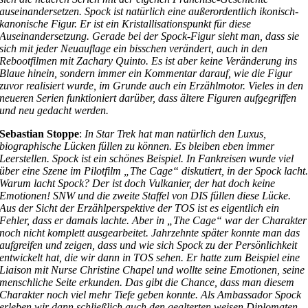
auseinandersetzen. Spock ist natürlich eine außerordentlich ikonisch-
kanonische Figur. Er ist ein Kristallisationspunkt für diese
Auseinandersetzung. Gerade bei der Spock-Figur sieht man, dass sie
sich mit jeder Neuauflage ein bisschen verändert, auch in den
Rebootfilmen mit Zachary Quinto. Es ist aber keine Veränderung ins
Blaue hinein, sondern immer ein Kommentar darauf, wie die Figur
zuvor realisiert wurde, im Grunde auch ein Erzählmotor. Vieles in den
neueren Serien funktioniert darüber, dass ältere Figuren aufgegriffen
und neu gedacht werden.
Sebastian Stoppe
:
In Star Trek hat man natürlich den Luxus,
biographische Lücken füllen zu können. Es bleiben eben immer
Leerstellen. Spock ist ein schönes Beispiel. In Fankreisen wurde viel
über eine Szene im Pilotfilm „The Cage“ diskutiert, in der Spock lacht
Warum lacht Spock? Der ist doch Vulkanier, der hat doch keine
Emotionen! SNW und die zweite Staffel von DIS füllen diese Lücke.
Aus der Sicht der Erzählperspektive der TOS ist es eigentlich ein
Fehler, dass er damals lachte. Aber in „The Cage“ war der Charakter
noch nicht komplett ausgearbeitet. Jahrzehnte später konnte man das
aufgreifen und zeigen, dass und wie sich Spock zu der Persönlichkeit
entwickelt hat, die wir dann in TOS sehen. Er hatte zum Beispiel eine
Liaison mit Nurse Christine Chapel und wollte seine Emotionen, seine
menschliche Seite erkunden. Das gibt die Chance, dass man diesem
Charakter noch viel mehr Tiefe geben konnte. Als Ambassador Spock
erleben wir dann schließlich auch den gealterten weisen Diplomaten