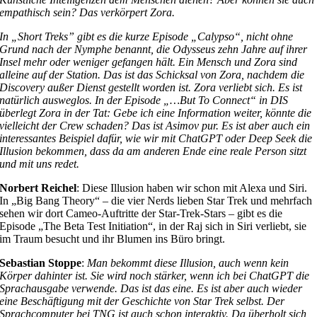
empathisch sein? Das verkörpert Zora.
In „Short Treks” gibt es die kurze Episode „Calypso“, nicht ohne
Grund nach der Nymphe benannt, die Odysseus zehn Jahre auf ihrer
Insel mehr oder weniger gefangen hält. Ein Mensch und Zora sind
alleine auf der Station. Das ist das Schicksal von Zora, nachdem die
Discovery außer Dienst gestellt worden ist. Zora verliebt sich. Es ist
natürlich ausweglos. In der Episode „…But To Connect“ in DIS
überlegt Zora in der Tat: Gebe ich eine Information weiter, könnte die
vielleicht der Crew schaden? Das ist Asimov pur. Es ist aber auch ein
interessantes Beispiel dafür, wie wir mit ChatGPT oder Deep Seek die
Illusion bekommen, dass da am anderen Ende eine reale Person sitzt
und mit uns redet.
Norbert Reichel
: Diese Illusion haben wir schon mit Alexa und Siri.
In „Big Bang Theory“ – die vier Nerds lieben Star Trek und mehrfach
sehen wir dort Cameo-Auftritte der Star-Trek-Stars – gibt es die
Episode „The Beta Test Initiation“, in der Raj sich in Siri verliebt, sie
im Traum besucht und ihr Blumen ins Büro bringt.
Sebastian Stoppe
:
Man bekommt diese Illusion, auch wenn kein
Körper dahinter ist. Sie wird noch stärker, wenn ich bei ChatGPT die
Sprachausgabe verwende. Das ist das eine. Es ist aber auch wieder
eine Beschäftigung mit der Geschichte von Star Trek selbst. Der
Sprachcomputer bei TNG ist auch schon interaktiv. Da überholt sich