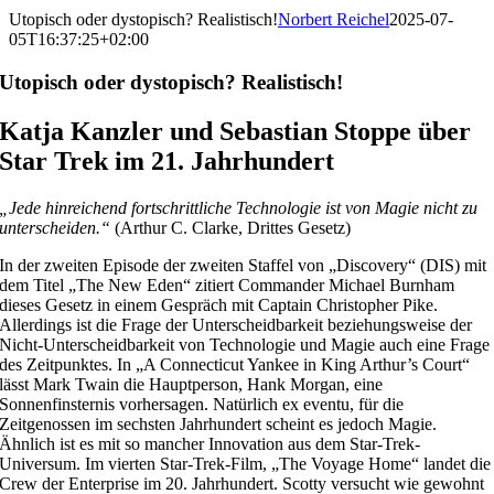
Utopisch oder dystopisch? Realistisch!
Norbert Reichel
2025-07-
05T16:37:25+02:00
Utopisch oder dystopisch? Realistisch!
Katja Kanzler und Sebastian Stoppe über
Star Trek im 21. Jahrhundert
„Jede hinreichend fortschrittliche Technologie ist von Magie nicht zu
unterscheiden.“
(Arthur C. Clarke, Drittes Gesetz)
In der zweiten Episode der zweiten Staffel von „Discovery“ (DIS) mit
dem Titel „The New Eden“ zitiert Commander Michael Burnham
dieses Gesetz in einem Gespräch mit Captain Christopher Pike.
Allerdings ist die Frage der Unterscheidbarkeit beziehungsweise der
Nicht-Unterscheidbarkeit von Technologie und Magie auch eine Frage
des Zeitpunktes. In „A Connecticut Yankee in King Arthur’s Court“
lässt Mark Twain die Hauptperson, Hank Morgan, eine
Sonnenfinsternis vorhersagen. Natürlich ex eventu, für die
Zeitgenossen im sechsten Jahrhundert scheint es jedoch Magie.
Ähnlich ist es mit so mancher Innovation aus dem Star-Trek-
Universum. Im vierten Star-Trek-Film, „The Voyage Home“ landet die
Crew der Enterprise im 20. Jahrhundert. Scotty versucht wie gewohnt