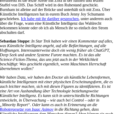
Berührend ist die letzte Szene mit Zora in der fünften und letzten
Staffel von DIS. Das Schiff wird in den Ruhestand geschickt.
Burnham ist alleine auf der Brücke und unterhält sich mit Zora. Über
Künstliche Intelligenzen hat in eurem Buch Jenny Joy Schumann
geschrieben.
Ich habe mit ihr darüber gesprochen
, unter anderem auch
über die Frage, wann eine Künstliche Intelligenz das Wahlrecht
bekommen könnte oder ob ich als Mensch ihr so einfach den Strom
abschalten darf.
Sebastian Stoppe
:
In Star Trek haben wir einen Kommentar auf alles,
was Künstliche Intelligenz angeht, auf alle Befürchtungen, auf alle
Hoffnungen. Interessanterweise doch ein wenig früher als ChatGPT,
Deep Seek und andere Systeme Furore machten. Es ist das alte
Science-Fiction-Thema, das uns jetzt auch in der Wirklichkeit
beschäftigt: Was geschieht eigentlich, wenn Maschinen Herrschaft
übernehmen wollen?
Wir haben Data, wir haben den Doctor als künstliche Lebensformen,
künstliche Intelligenzen mit einer physischen Erscheinungsform, die es
auch leichter machen, sich mit diesen Figuren zu identifizieren. Es ist
eine Art von Aushandlung über Technologie beziehungsweise
Künstlicher Intelligenz. Es kann sich in unterschiedliche Richtungen
entwickeln, in Überwachung – wie auch bei Control – oder in
„Minority Report“. Oder kann es auch in Erinnerung an die
Robotergesetze von Isaac Asimov
in die Richtung gehen, dass
Künstliche Intelligenzen dem Menschen dienen? Aber können sie auch