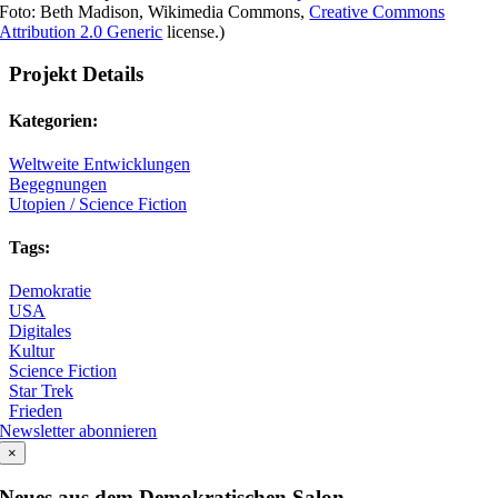
Foto: Beth Madison, Wikimedia Commons,
Creative Commons
Attribution 2.0 Generic
license.)
Projekt Details
Kategorien:
Weltweite Entwicklungen
Begegnungen
Utopien / Science Fiction
Tags:
Demokratie
USA
Digitales
Kultur
Science Fiction
Star Trek
Frieden
Newsletter abonnieren
×
Neues aus dem Demokratischen Salon