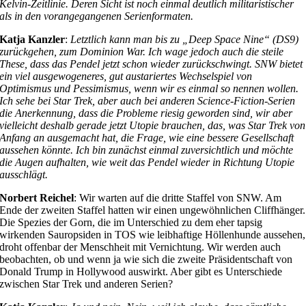
Kelvin-Zeitlinie. Deren Sicht ist noch einmal deutlich militaristischer
als in den vorangegangenen Serienformaten.
Katja Kanzler
:
Letztlich kann man bis zu „Deep Space Nine“ (DS9)
zurückgehen, zum Dominion War. Ich wage jedoch auch die steile
These, dass das Pendel jetzt schon wieder zurückschwingt. SNW bietet
ein viel ausgewogeneres, gut austariertes Wechselspiel von
Optimismus und Pessimismus, wenn wir es einmal so nennen wollen.
Ich sehe bei Star Trek, aber auch bei anderen Science-Fiction-Serien
die Anerkennung, dass die Probleme riesig geworden sind, wir aber
vielleicht deshalb gerade jetzt Utopie brauchen, das, was Star Trek von
Anfang an ausgemacht hat, die Frage, wie eine bessere Gesellschaft
aussehen könnte. Ich bin zunächst einmal zuversichtlich und möchte
die Augen aufhalten, wie weit das Pendel wieder in Richtung Utopie
ausschlägt.
Norbert Reichel
: Wir warten auf die dritte Staffel von SNW. Am
Ende der zweiten Staffel hatten wir einen ungewöhnlichen Cliffhänger.
Die Spezies der Gorn, die im Unterschied zu dem eher tapsig
wirkenden Sauropsiden in TOS wie leibhaftige Höllenhunde aussehen,
droht offenbar der Menschheit mit Vernichtung. Wir werden auch
beobachten, ob und wenn ja wie sich die zweite Präsidentschaft von
Donald Trump in Hollywood auswirkt. Aber gibt es Unterschiede
zwischen Star Trek und anderen Serien?