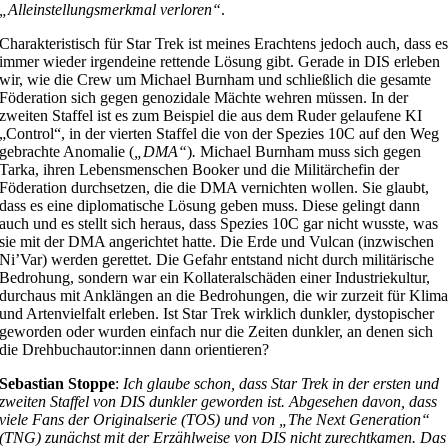
„Alleinstellungsmerkmal verloren“
.
Charakteristisch für Star Trek ist meines Erachtens jedoch auch, dass e
immer wieder irgendeine rettende Lösung gibt. Gerade in DIS erleben
wir, wie die Crew um Michael Burnham und schließlich die gesamte
Föderation sich gegen genozidale Mächte wehren müssen. In der
zweiten Staffel ist es zum Beispiel die aus dem Ruder gelaufene KI
„Control“, in der vierten Staffel die von der Spezies 10C auf den Weg
gebrachte Anomalie (
„DMA“
)
.
Michael Burnham muss sich gegen
Tarka, ihren Lebensmenschen Booker und die Militärchefin der
Föderation durchsetzen, die die DMA vernichten wollen. Sie glaubt,
dass es eine diplomatische Lösung geben muss. Diese gelingt dann
auch und es stellt sich heraus, dass Spezies 10C gar nicht wusste, was
sie mit der DMA angerichtet hatte. Die Erde und Vulcan (inzwischen
Ni’Var) werden gerettet. Die Gefahr entstand nicht durch militärische
Bedrohung, sondern war ein Kollateralschäden einer Industriekultur,
durchaus mit Anklängen an die Bedrohungen, die wir zurzeit für Klim
und Artenvielfalt erleben. Ist Star Trek wirklich dunkler, dystopischer
geworden oder wurden einfach nur die Zeiten dunkler, an denen sich
die Drehbuchautor:innen dann orientieren?
Sebastian Stoppe
:
Ich glaube schon, dass Star Trek in der ersten und
zweiten Staffel von DIS dunkler geworden ist. Abgesehen davon, dass
viele Fans der Originalserie (TOS) und von „The Next Generation“
(TNG) zunächst mit der Erzählweise von DIS nicht zurechtkamen. Das