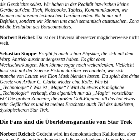
die Geschichte selbst. Wir haben in der Realität inzwischen kleine
Geräte auf dem Tisch, Notebooks, Tablets, Kommunikatoren, wir
können mit unseren technischen Geräten reden. Nicht nur mit
Befehlen, sondern wir können uns auch semantisch austauschen. Zora
ist die Evolution des Bordcomputers.
Norbert Reichel
: Da ist der Universalübersetzer möglicherweise nicht
weit.
Sebastian Stoppe
:
Es gibt ja auch schon Physiker, die sich mit dem
Warp-Antrieb auseinandergesetzt haben. Es gibt eben
Wechselwirkungen. Man könnte sogar noch weiterdenken. Vielleicht
lässt sich mit der Science Fiction darüber verhandeln, wie sich
manche von Leuten wie Elon Musk blenden lassen. Da spielt das dritte
Gesetz von Arthur C. Clarke wieder eine Rolle. Was ist
„Technologie“? Was ist „Magie“? Wird da etwas als mögliche
„Technologie“ verkauft, das eigentlich nur als „Magie“ vorstellbar
ist? Die großen Zauberer, die großen Gott-Figuren, all das hat etwas
sehr Gefährliches und ist meines Erachtens auch Teil des dunkleren,
dystopischeren Star Trek.
Die Fans sind die Überlebensgarantie von Star Trek
Norbert Reichel
: Gedreht wird im demokratischen Kalifornien, aber
man weiß nie, wie Hollywood auf die verschiedenen Trump-Erlasse