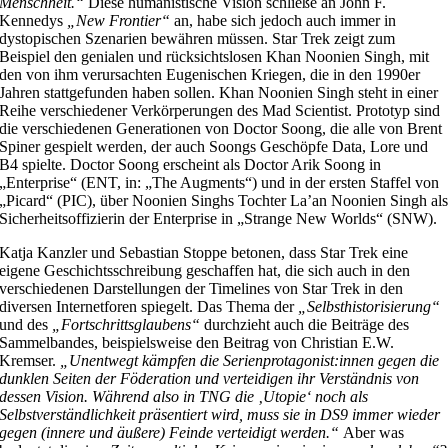
Menschheit.“
Diese humanistische Vision schließe an John F.
Kennedys
„New Frontier“
an, habe sich jedoch auch immer in
dystopischen Szenarien bewähren müssen. Star Trek zeigt zum
Beispiel den genialen und rücksichtslosen Khan Noonien Singh, mit
den von ihm verursachten Eugenischen Kriegen, die in den 1990er
Jahren stattgefunden haben sollen. Khan Noonien Singh steht in einer
Reihe verschiedener Verkörperungen des Mad Scientist. Prototyp sind
die verschiedenen Generationen von Doctor Soong, die alle von Brent
Spiner gespielt werden, der auch Soongs Geschöpfe Data, Lore und
B4 spielte. Doctor Soong erscheint als Doctor Arik Soong in
„Enterprise“ (ENT, in: „The Augments“) und in der ersten Staffel von
„Picard“ (PIC), über Noonien Singhs Tochter La’an Noonien Singh al
Sicherheitsoffizierin der Enterprise in „Strange New Worlds“ (SNW).
Katja Kanzler und Sebastian Stoppe betonen, dass Star Trek eine
eigene Geschichtsschreibung geschaffen hat, die sich auch in den
verschiedenen Darstellungen der Timelines von Star Trek in den
diversen Internetforen spiegelt. Das Thema der
„Selbsthistorisierung“
und des
„Fortschrittsglaubens“
durchzieht auch die Beiträge des
Sammelbandes, beispielsweise den Beitrag von Christian E.W.
Kremser.
„Unentwegt kämpfen die Serienprotagonist:innen gegen die
dunklen Seiten der Föderation und verteidigen ihr Verständnis von
dessen Vision. Während also in TNG die ‚Utopie‘ noch als
Selbstverständlichkeit präsentiert wird, muss sie in DS9 immer wieder
gegen (innere und äußere) Feinde verteidigt werden.“
Aber was