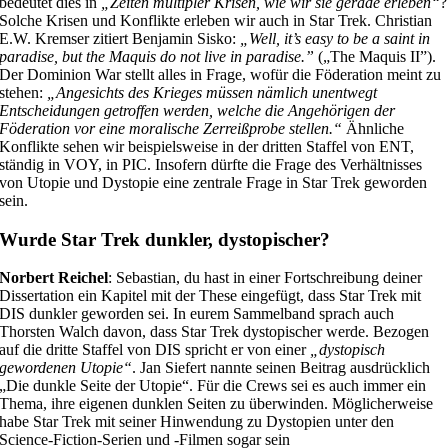
bedeutet dies in
„Zeiten multipler Krisen, wie wir sie gerade erleben“
?
Solche Krisen und Konflikte erleben wir auch in Star Trek. Christian
E.W. Kremser zitiert Benjamin Sisko:
„Well, it’s easy to be a saint in
paradise, but the Maquis do not live in paradise.”
(„The Maquis II”).
Der Dominion War stellt alles in Frage, wofür die Föderation meint zu
stehen:
„Angesichts des Krieges müssen nämlich unentwegt
Entscheidungen getroffen werden, welche die Angehörigen der
Föderation vor eine moralische Zerreißprobe stellen.“
Ähnliche
Konflikte sehen wir beispielsweise in der dritten Staffel von ENT,
ständig in VOY, in PIC. Insofern dürfte die Frage des Verhältnisses
von Utopie und Dystopie eine zentrale Frage in Star Trek geworden
sein.
Wurde Star Trek dunkler, dystopischer?
Norbert Reichel
: Sebastian, du hast in einer Fortschreibung deiner
Dissertation ein Kapitel mit der These eingefügt, dass Star Trek mit
DIS dunkler geworden sei. In eurem Sammelband sprach auch
Thorsten Walch davon, dass Star Trek dystopischer werde. Bezogen
auf die dritte Staffel von DIS spricht er von einer
„dystopisch
gewordenen Utopie“
. Jan Siefert nannte seinen Beitrag ausdrücklich
„Die dunkle Seite der Utopie“. Für die Crews sei es auch immer ein
Thema, ihre eigenen dunklen Seiten zu überwinden. Möglicherweise
habe Star Trek mit seiner Hinwendung zu Dystopien unter den
Science-Fiction-Serien und -Filmen sogar sein