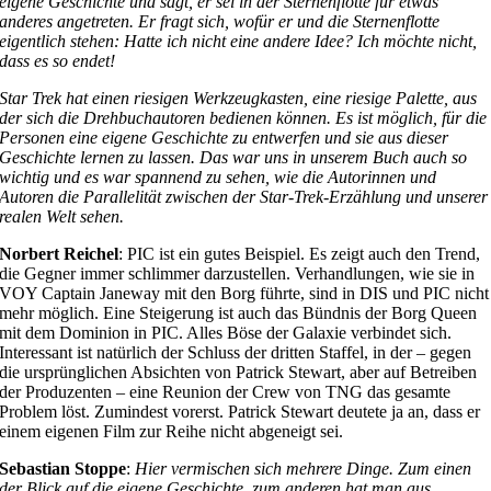
eigene Geschichte und sagt, er sei in der Sternenflotte für etwas
anderes angetreten. Er fragt sich, wofür er und die Sternenflotte
eigentlich stehen: Hatte ich nicht eine andere Idee? Ich möchte nicht,
dass es so endet!
Star Trek hat einen riesigen Werkzeugkasten, eine riesige Palette, aus
der sich die Drehbuchautoren bedienen können. Es ist möglich, für die
Personen eine eigene Geschichte zu entwerfen und sie aus dieser
Geschichte lernen zu lassen. Das war uns in unserem Buch auch so
wichtig und es war spannend zu sehen, wie die Autorinnen und
Autoren die Parallelität zwischen der Star-Trek-Erzählung und unserer
realen Welt sehen.
Norbert Reichel
: PIC ist ein gutes Beispiel. Es zeigt auch den Trend,
die Gegner immer schlimmer darzustellen. Verhandlungen, wie sie in
VOY Captain Janeway mit den Borg führte, sind in DIS und PIC nicht
mehr möglich. Eine Steigerung ist auch das Bündnis der Borg Queen
mit dem Dominion in PIC. Alles Böse der Galaxie verbindet sich.
Interessant ist natürlich der Schluss der dritten Staffel, in der – gegen
die ursprünglichen Absichten von Patrick Stewart, aber auf Betreiben
der Produzenten – eine Reunion der Crew von TNG das gesamte
Problem löst. Zumindest vorerst. Patrick Stewart deutete ja an, dass er
einem eigenen Film zur Reihe nicht abgeneigt sei.
Sebastian Stoppe
:
Hier vermischen sich mehrere Dinge. Zum einen
der Blick auf die eigene Geschichte, zum anderen hat man aus