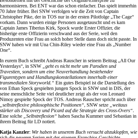
Besonderheit mit der Geschichte der Original-Enterprise zu
harmonisieren. Bei ENT war das schon einfacher. Das spielt immerhin
70 Jahre früher. Bei SNW verfolgen wir die Zeit von Captain
Christopher Pike, der in TOS nur in der ersten Pilotfolge „The Cage“
vorkam. Dann wurden einige Personen ausgetauscht und es kam
Captain James Tiberius Kirk, Spock wurde Erster Offizier, die
bisherige erste Offizierin verschwand aus der Serie, weil den
Produzenten eine Frau an solch hoher Stelle dann doch nicht passte. In
SNW haben wir mit Una Chin-Riley wieder eine Frau als „Number
One“.
In eurem Buch schreibt Andreas Rauscher in seinem Beitrag „All Our
Yesterdays“, in SNW
„geht es nicht mehr um Parodien und
Travestien, sondern um eine Neuverhandlung bestehender
Figurentypen und Handlungskonstellationen innerhalb einer
transmedialen Storyworld.“
Ein gutes Beispiel ist die Darstellung des
von Ethan Speck gespielten jungen Spock in SNW und in DIS, der
seine menschliche Seite viel deutlicher zeigt als der von Leonard
Nimoy gespielte Spock der TOS. Andreas Rauscher spricht auch über
„selbstreflexive philosophische Positionen“
, SNW setze
„weitaus
stärker als Discovery und Picard auf die Strategie des Cross-Overs“
.
Eine solche
„Selbstreflexion“
haben Sascha Kummer und Sebastian in
ihrem Beitrag für LD notiert.
Katja Kanzler
:
Wir haben in unserem Buch versucht abzuklopfen, wie
sich die neueren Serien mit der eigenen Franchise-Geschichte