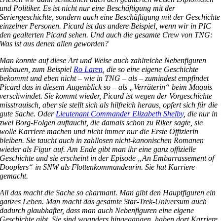
und Politiker. Es ist nicht nur eine Beschäftigung mit der
Seriengeschichte, sondern auch eine Beschäftigung mit der Geschichte
einzelner Personen. Picard ist das andere Beispiel, wenn wir in PIC
den gealterten Picard sehen. Und auch die gesamte Crew von TNG:
Was ist aus denen allen geworden?
Man konnte auf diese Art und Weise auch zahlreiche Nebenfiguren
einbauen, zum Beispiel
Ro Laren
, die so eine eigene Geschichte
bekommt und eben nicht – wie in TNG – als – zumindest empfindet
Picard das in diesem Augenblick so – als „Verräterin“ beim Maquis
verschwindet. Sie kommt wieder, Picard ist wegen der Vorgeschichte
misstrauisch, aber sie stellt sich als hilfreich heraus, opfert sich für die
gute Sache. Oder
Lieutenant Commander Elizabeth Shelby
, die nur in
zwei Borg-Folgen auftaucht, die damals schon zu Riker sagte, sie
wolle Karriere machen und nicht immer nur die Erste Offizierin
bleiben. Sie taucht auch in zahllosen nicht-kanonischen Romanen
wieder als Figur auf. Am Ende gibt man ihr eine ganz offizielle
Geschichte und sie erscheint in der Episode „An Embarrassement of
Dooplers“ in SNW als Flottenkommandeurin. Sie hat Karriere
gemacht.
All das macht die Sache so charmant. Man gibt den Hauptfiguren ein
ganzes Leben. Man macht das gesamte Star-Trek-Universum auch
dadurch glaubhafter, dass man auch Nebenfiguren eine eigene
Geschichte gibt. Sie sind woanders hingegangen, haben dort Karriere