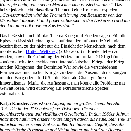
Konzepte mehr, nach denen Menschen kategorisiert werden.“
Das
heiße jedoch nicht, dass diese Themen keine Rolle mehr spielen:
„Gewissermaßen wird die Thematisierung von Rassismus von der
Menschheit abgelenkt und findet stattdessen in den Diskursen rund um
den Umgang mit anderen Spezies statt.“
Das ließe sich auch für das Thema Krieg und Frieden sagen. Für alle
Episoden lässt sich eine logisch aufeinander aufbauende Zeitlinie
beschreiben, zu der nicht nur die Einsicht der Menschheit, nach dem
mörderischen
Dritten Weltkrieg
(2026-2053) in Frieden leben zu
wollen, sowie die Gründung der Föderation im Jahr 2161 gehören,
sondern auch die verschiedenen intergalaktischen Kriege, der Krieg
mit den Klingonen, der Dominion War sowie die verschiedenen
Formen asymmetrischer Kriege, zu denen die Auseinandersetzungen
mit den Borg oder – in DIS – der Emerald Chain gehören.
Imperialismus, Mafia, die Auffassung, man könne alle Probleme mit
Gewalt lösen, wird durchweg auf extraterrestrische Spezies
externalisiert.
Katja Kanzler
:
Das ist von Anfang an ein großes Thema bei Star
Trek. Die in der TOS entworfene Vision war die einer
gleichberechtigten und vielfältigen Gesellschaft. In den 1960er Jahren
hatte man natürlich andere Vorstellungen davon als heute. Star Trek ist
natürlich immer seiner Zeit verhaftet. Ich habe das Gefühl, dass die
humanistische Perspektive und Vision immer noch auf der Agenda