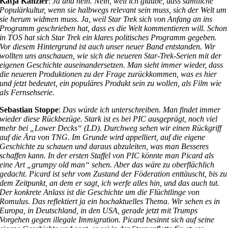
Katja Kanzler
:
Ja und nein. Nein, weil ich glaube, dass sämtliche
Populärkultur, wenn sie halbwegs relevant sein muss, sich der Welt um
sie herum widmen muss. Ja, weil Star Trek sich von Anfang an ins
Programm geschrieben hat, dass es die Welt kommentieren will. Schon
in TOS hat sich Star Trek ein klares politisches Programm gegeben.
Vor diesem Hintergrund ist auch unser neuer Band entstanden. Wir
wollten uns anschauen, wie sich die neueren Star-Trek-Serien mit der
eigenen Geschichte auseinandersetzen. Man sieht immer wieder, dass
die neueren Produktionen zu der Frage zurückkommen, was es hier
und jetzt bedeutet, ein populäres Produkt sein zu wollen, als Film wie
als Fernsehserie.
Sebastian Stoppe
:
Das würde ich unterschreiben. Man findet immer
wieder diese Rückbezüge. Stark ist es bei PIC ausgeprägt, noch viel
mehr bei „Lower Decks“ (LD). Durchweg sehen wir einen Rückgriff
auf die Ära von TNG. Im Grunde wird appelliert, auf die eigene
Geschichte zu schauen und daraus abzuleiten, was man Besseres
schaffen kann. In der ersten Staffel von PIC könnte man Picard als
eine Art „grumpy old man“ sehen. Aber das wäre zu oberflächlich
gedacht. Picard ist sehr vom Zustand der Föderation enttäuscht, bis zu
dem Zeitpunkt, an dem er sagt, ich werfe alles hin, und das auch tut.
Der konkrete Anlass ist die Geschichte um die Flüchtlinge von
Romulus. Das reflektiert ja ein hochaktuelles Thema. Wir sehen es in
Europa, in Deutschland, in den USA, gerade jetzt mit Trumps
Vorgehen gegen illegale Immigration. Picard besinnt sich auf seine