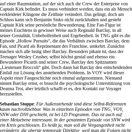
auf einer Raumstation, auf der sich auch die Crew der Enterprise von
Captain Kirk befindet. Es muss verhindert werden, dass ein als Mensc
verkleideter Klingone die Zeitlinie verändert. Das gelingt, doch am
Schluss kann sich Benjamin Sisko nicht zurückhalten und gesteht
Captain Kirk seine persönliche Bewunderung. Eine Fan-Figur ist
meines Erachtens in gewisser Weise auch Reginald Barclay, in all
seiner Genialität, Unbeholfenheit und Ergebenheit. In TNG gibt es die
Episode „Hollow Pursuits“, die das Verhältnis zwischen Barclay, dem
Fan, und Picard als Repräsentant des Franchise, umkehrt. Zunächst
machen sich alle lustig über Barclay. Besonders pikant ist, dass der
Teenager Wesley Crusher, selbst höchst genial und ebenso ein
Bewunderer Picards und seiner Crew, Barclay den Spitznamen
„Lieutenant Broccoli“ gibt. Doch dann hat Barclay den entscheidende
Einfall zur Lösung des anstehenden Problems. In VOY wird dieser
Aspekt einer Fangeschichte noch einmal aufgenommen. Niemand
nimmt Barclay ernst, er braucht die psychologische Unterstützung von
Deanna Troi, aber letztlich schafft er es, den Kontakt zur Voyager
herzustellen.
Sebastian Stoppe
:
Für Außenstehende sind diese Selbst-Referenzen
kaum nachvollziehbar. Was in einzelnen Episoden von TNG, VOY,
SNW oder DS9 geschieht, ist bei LD Programm. Das ist auch auf
einer Metaebene interessant. In der genannten Episode von SNW wird
ein Kreis geschlossen. Es heißt ja, man soll die Vergangenheit nicht
verändern, die oberste temporale Direktive, weil man die Folgen nicht