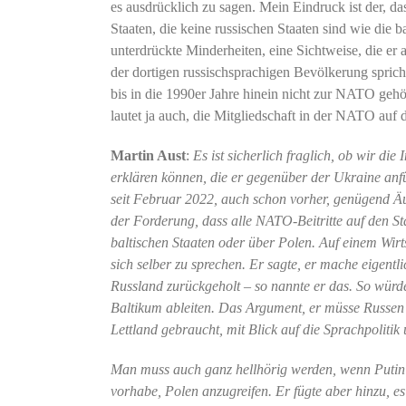
es ausdrücklich zu sagen. Mein Eindruck ist der, da
Staaten, die keine russischen Staaten sind wie die 
unterdrückte Minderheiten, eine Sichtweise, die er
der dortigen russischsprachigen Bevölkerung spricht
bis in die 1990er Jahre hinein nicht zur NATO geh
lautet ja auch, die Mitgliedschaft in der NATO auf
Martin Aust
:
Es ist sicherlich fraglich, ob wir d
erklären können, die er gegenüber der Ukraine anfü
seit Februar 2022, auch schon vorher, genügend Äu
der Forderung, dass alle NATO-Beitritte auf den S
baltischen Staaten oder über Polen. Auf einem Wirt
sich selber zu sprechen. Er sagte, er mache eigent
Russland zurückgeholt – so nannte er das. So würd
Baltikum ableiten. Das Argument, er müsse Russen
Lettland gebraucht, mit Blick auf die Sprachpolitik 
Man muss auch ganz hellhörig werden, wenn Putin et
vorhabe, Polen anzugreifen. Er fügte aber hinzu, es