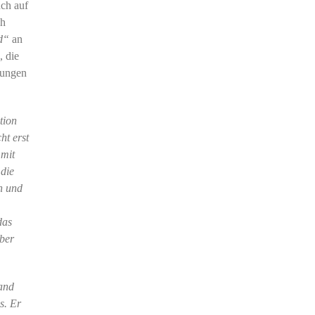
uch auf
ch
d“
an
, die
rungen
tion
ht erst
 mit
 die
n und
das
ber
land
s. Er