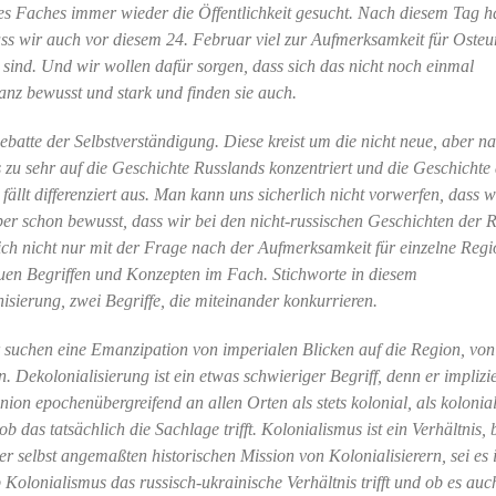
es Faches immer wieder die Öffentlichkeit gesucht. Nach diesem Tag ha
 wir auch vor diesem 24. Februar viel zur Aufmerksamkeit für Osteu
sind. Und wir wollen dafür sorgen, dass sich das nicht noch einmal
anz bewusst und stark und finden sie auch.
ebatte der Selbstverständigung. Diese kreist um die nicht neue, aber n
s zu sehr auf die Geschichte Russlands konzentriert und die Geschichte
llt differenziert aus. Man kann uns sicherlich nicht vorwerfen, dass w
aber schon bewusst, dass wir bei den nicht-russischen Geschichten der 
ch nicht nur mit der Frage nach der Aufmerksamkeit für einzelne Regi
uen Begriffen und Konzepten im Fach. Stichworte in diesem
sierung, zwei Begriffe, die miteinander konkurrieren.
ir suchen eine Emanzipation von imperialen Blicken auf die Region, von
 Dekolonialisierung ist ein etwas schwieriger Begriff, denn er implizie
on epochenübergreifend an allen Orten als stets kolonial, als kolonial
ob das tatsächlich die Sachlage trifft. Kolonialismus ist ein Verhältnis,
ner selbst angemaßten historischen Mission von Kolonialisierern, sei es 
Kolonialismus das russisch-ukrainische Verhältnis trifft und ob es auc