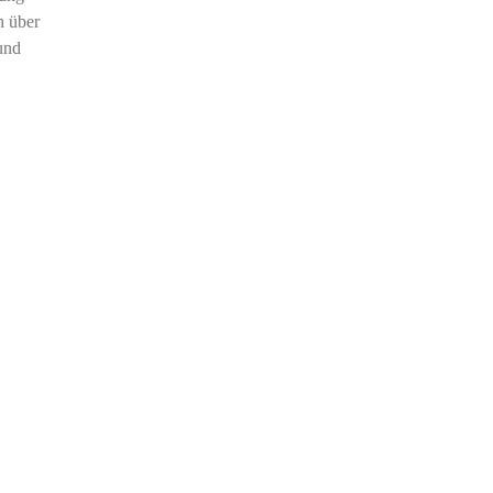
h über
und