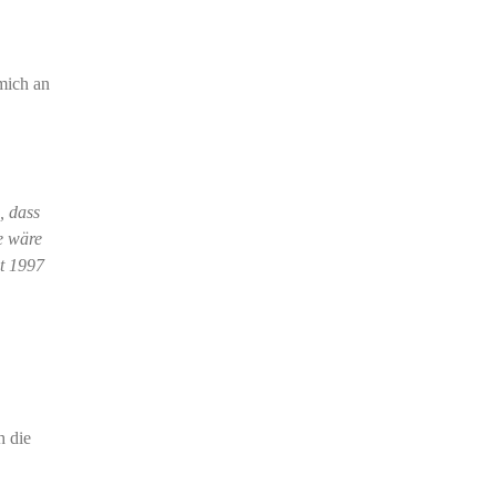
mich an
, dass
e wäre
it 1997
h die