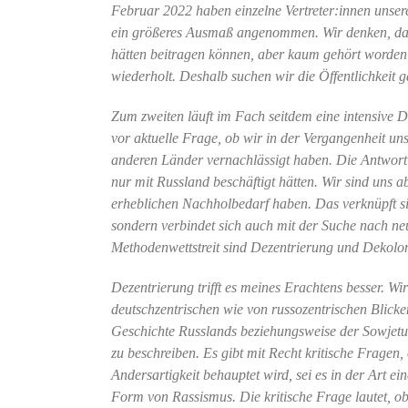
Februar 2022 haben einzelne Vertreter:innen unser
ein größeres Ausmaß angenommen. Wir denken, dass
hätten beitragen können, aber kaum gehört worden 
wiederholt. Deshalb suchen wir die Öffentlichkeit g
Zum zweiten läuft im Fach seitdem eine intensive D
vor aktuelle Frage, ob wir in der Vergangenheit un
anderen Länder vernachlässigt haben. Die Antwort fä
nur mit Russland beschäftigt hätten. Wir sind uns 
erheblichen Nachholbedarf haben. Das verknüpft si
sondern verbindet sich auch mit der Suche nach ne
Methodenwettstreit sind Dezentrierung und Dekoloni
Dezentrierung trifft es meines Erachtens besser. W
deutschzentrischen wie von russozentrischen Blicken.
Geschichte Russlands beziehungsweise der Sowjetuni
zu beschreiben. Es gibt mit Recht kritische Fragen, 
Andersartigkeit behauptet wird, sei es in der Art ei
Form von Rassismus. Die kritische Frage lautet, ob 