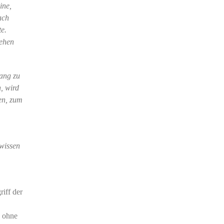
ine,
ach
te.
tehen
gang zu
, wird
en, zum
nwissen
riff der
, ohne