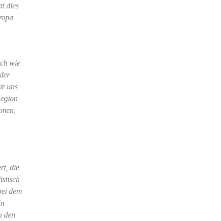
t dies
ropa
ach wie
 der
ir uns
Region
onen,
rt, die
istisch
 bei dem
in
h den