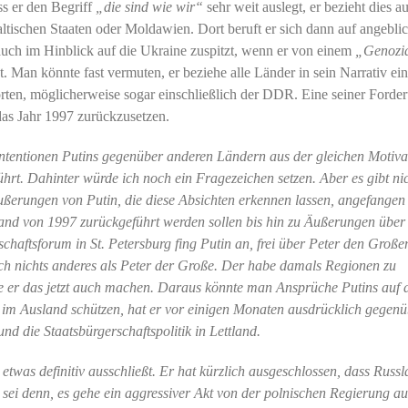
ss er den Begriff
„die sind wie wir“
sehr weit auslegt, er bezieht dies a
baltischen Staaten oder Moldawien. Dort beruft er sich dann auf angebli
 auch im Hinblick auf die Ukraine zuspitzt, wenn er von einem
„Genozi
. Man könnte fast vermuten, er beziehe alle Länder in sein Narrativ ein
örten, möglicherweise sogar einschließlich der DDR. Eine seiner Forde
 das Jahr 1997 zurückzusetzen.
ie Intentionen Putins gegenüber anderen Ländern aus der gleichen Motiva
hrt. Dahinter würde ich noch ein Fragezeichen setzen. Aber es gibt nic
ßerungen von Putin, die diese Absichten erkennen lassen, angefangen
tand von 1997 zurückgeführt werden sollen bis hin zu Äußerungen über
schaftsforum in St. Petersburg fing Putin an, frei über Peter den Große
lich nichts anderes als Peter der Große. Der habe damals Regionen zu
e er das jetzt auch machen. Daraus könnte man Ansprüche Putins auf 
 im Ausland schützen, hat er vor einigen Monaten ausdrücklich gegenü
und die Staatsbürgerschaftspolitik in Lettland.
was definitiv ausschließt. Er hat kürzlich ausgeschlossen, dass Russ
 sei denn, es gehe ein aggressiver Akt von der polnischen Regierung au