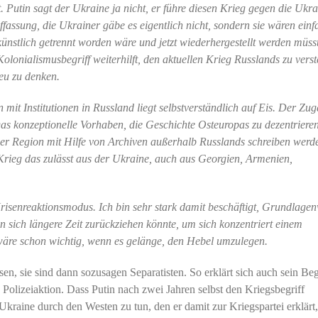
t. Putin sagt der Ukraine ja nicht, er führe diesen Krieg gegen die Ukra
fassung, die Ukrainer gäbe es eigentlich nicht, sondern sie wären einf
 künstlich getrennt worden wäre und jetzt wiederhergestellt werden müss
olonialismusbegriff weiterhilft, den aktuellen Krieg Russlands zu vers
eu zu denken.
it Institutionen in Russland liegt selbstverständlich auf Eis. Der Zu
 Das konzeptionelle Vorhaben, die Geschichte Osteuropas zu dezentrieren
 der Region mit Hilfe von Archiven außerhalb Russlands schreiben werd
r Krieg das zulässt aus der Ukraine, auch aus Georgien, Armenien,
risenreaktionsmodus. Ich bin sehr stark damit beschäftigt, Grundlage
 sich längere Zeit zurückziehen könnte, um sich konzentriert einem
wäre schon wichtig, wenn es gelänge, den Hebel umzulegen.
sen, sie sind dann sozusagen Separatisten. So erklärt sich auch sein Beg
ne Polizeiaktion. Dass Putin nach zwei Jahren selbst den Kriegsbegriff
Ukraine durch den Westen zu tun, den er damit zur Kriegspartei erklärt