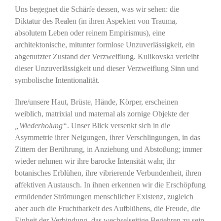
Uns begegnet die Schärfe dessen, was wir sehen: die
Diktatur des Realen (in ihren Aspekten von Trauma,
absolutem Leben oder reinem Empirismus), eine
architektonische, mitunter formlose Unzuverlässigkeit, ein
abgenutzter Zustand der Verzweiflung. Kulikovska verleiht
dieser Unzuverlässigkeit und dieser Verzweiflung Sinn und
symbolische Intentionalität.
Ihre/unsere Haut, Brüste, Hände, Körper, erscheinen
weiblich, matrixial und maternal als zornige Objekte der
„Wiederholung“
. Unser Blick versenkt sich in die
Asymmetrie ihrer Neigungen, ihrer Verschlingungen, in das
Zittern der Berührung, in Anziehung und Abstoßung; immer
wieder nehmen wir ihre barocke Intensität wahr, ihr
botanisches Erblühen, ihre vibrierende Verbundenheit, ihren
affektiven Austausch. In ihnen erkennen wir die Erschöpfung
ermüdender Strömungen menschlicher Existenz, zugleich
aber auch die Fruchtbarkeit des Aufblühens, die Freude, die
Einheit der Verbindung, das wechselseitige Begehren zu sein.