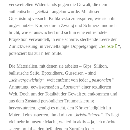
verzweifelten Widerstands gegen die Gewalt, die dem
authentischen
„Selbst“
angetan wurde. Mit dieser
Gipsrüstung versucht Kulikovska zu erspüren, wie sich ihr
ungeschützter Körper durch Zwang und Schmerz hindurch
bricht, wie er auswuchert und sich in eine entfremdete
Projektion verwandelt, in eine scharfe, stechende Leere der
Zurückweisung, in vervielfältigte Doppelgänger, „
Selbste
“,
potenziert bis zur n-ten Stufe.
Die Materialien, mit denen sie arbeitet – Gips, Silikon,
ballistische Seife, Epoxidharz, Gusseisen – sind
„schwergewichtig“
, weit entfernt von jeder
„pastoralen“
Anmutung, gewissermaßen
„Agenten“
einer regulierten
Welt. Doch um der Totalität der Gewalt zu entkommen und
aus dem Zustand persönlicher Traumatisierung
hervorzutreten, genügt es nicht, den Körper lediglich im
Material einzusperren, ihn darin zu
„kristallisieren“
. Es liegt
vielmehr in unserer Macht, weiterhin aktiv – ja, ich möchte
sagen: brutal –, den befehlenden Zurufen jeder