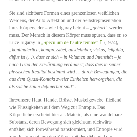
Sie sind sichtbare Formen eines grenzenlosen weiblichen
Werdens, der Auto-Affektion und der Selbstrepräsentation
ihres Körpers, der – wie Irigaray betont –
„gehört“
werden
muss. Der Mensch in diesem Körper muss spüren, dass er, so
Luce Irigaray in
„Speculum de l’autre femme“
(1974),
„kontinuierlich, kompressibel, ausdehnbar, viskos, leitfähig,
diffus ist (…), dass er sich – in Volumen und Intensität – je
nach Grad der Erwärmung verändert; dass dies in seiner
physischen Realität bestimmt wird … durch Bewegungen, die
aus dem Quasi-Kontakt zweier Einheiten hervorgehen, die
als solche kaum definierbar sind“.
Ihre/unsere Haut, Hände, Brüste, Muskelgewebe, fließend,
wie Flüssigkeiten auf dem Weg zur Entropie. Das
Körperliche erscheint hier als Materie, als eine wandelbare
Substanz, deren Bewegung sich gleichsam rückwärts
entfaltet, sich fortwährend transformiert, und Entropie wird
zum Instrument, um den Körper mit dem Material der