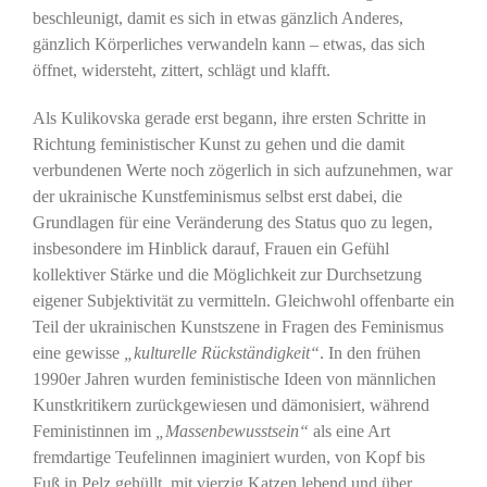
beschleunigt, damit es sich in etwas gänzlich Anderes,
gänzlich Körperliches verwandeln kann – etwas, das sich
öffnet, widersteht, zittert, schlägt und klafft.
Als Kulikovska gerade erst begann, ihre ersten Schritte in
Richtung feministischer Kunst zu gehen und die damit
verbundenen Werte noch zögerlich in sich aufzunehmen, war
der ukrainische Kunstfeminismus selbst erst dabei, die
Grundlagen für eine Veränderung des Status quo zu legen,
insbesondere im Hinblick darauf, Frauen ein Gefühl
kollektiver Stärke und die Möglichkeit zur Durchsetzung
eigener Subjektivität zu vermitteln. Gleichwohl offenbarte ein
Teil der ukrainischen Kunstszene in Fragen des Feminismus
eine gewisse
„kulturelle Rückständigkeit“
. In den frühen
1990er Jahren wurden feministische Ideen von männlichen
Kunstkritikern zurückgewiesen und dämonisiert, während
Feministinnen im
„Massenbewusstsein“
als eine Art
fremdartige Teufelinnen imaginiert wurden, von Kopf bis
Fuß in Pelz gehüllt, mit vierzig Katzen lebend und über