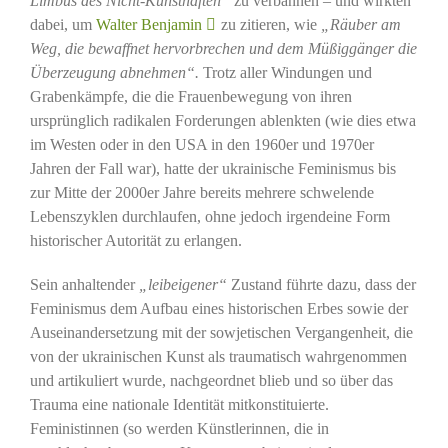
Limbus des Nicht-Kunsthaften“
zu verbannen – und wirkten
dabei, um
Walter Benjamin
zu zitieren, wie
„Räuber am
Weg, die bewaffnet hervorbrechen und dem Müßiggänger die
Überzeugung abnehmen“.
Trotz aller Windungen und
Grabenkämpfe, die die Frauenbewegung von ihren
ursprünglich radikalen Forderungen ablenkten (wie dies etwa
im Westen oder in den USA in den 1960er und 1970er
Jahren der Fall war), hatte der ukrainische Feminismus bis
zur Mitte der 2000er Jahre bereits mehrere schwelende
Lebenszyklen durchlaufen, ohne jedoch irgendeine Form
historischer Autorität zu erlangen.
Sein anhaltender
„leibeigener“
Zustand führte dazu, dass der
Feminismus dem Aufbau eines historischen Erbes sowie der
Auseinandersetzung mit der sowjetischen Vergangenheit, die
von der ukrainischen Kunst als traumatisch wahrgenommen
und artikuliert wurde, nachgeordnet blieb und so über das
Trauma eine nationale Identität mitkonstituierte.
Feministinnen (so werden Künstlerinnen, die in