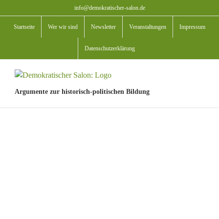
Zum
info@demokratischer-salon.de
Inhalt
Startseite
Wer wir sind
Newsletter
Veranstaltungen
Impressum
springen
Datenschutzerklärung
Argumente zur historisch-politischen Bildung
View
Larger
Image