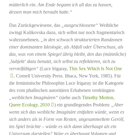
mütterlich ein. Am Ende begann ich all das zu hassen,
dessen man mich beraubt hatte.“
Das Zurückgewiesene, das
„ausgeschlossene“
Weibliche
zwingt Kulikovska dazu, sich selbst nur noch fragmentarisch
wahrzunehmen,
„in den schwach strukturierten Randzonen
einer dominanten Ideologie, als Abfall oder Überschuss, als
das, was von einem Spiegel übrig bleibt, den das (männliche)
‚Subjekt‘ dazu benutzt, sich selbst zu reflektieren, sich zu
vervielfältigen“
(Luce Irigaray,
This Sex Which Is Not One
, Cornell University Press. Ithaca, New York, 1985). Für
die feministische Philosophin Luce Irigaray ist die Kategorie
des vom phallischen autoritären Erhabenen verdrängten
„weiblichen Imaginären“
(siehe auch
Timothy Morton,
Queer Ecology, 2010
) ein grundlegendes Problem:
„Aber
wenn sich das weibliche Imaginäre entfalten würde, wenn es
sich anders als in Form von Resten, ungesammeltem Geröll,
ins Spiel brächte – würde es sich dann überhaupt als ein
Universum darstellen? Wäre es überhaupt Volumen und