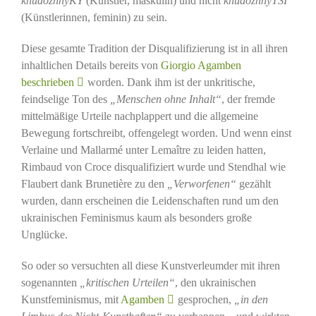
khudozhnyKY
(Künstler, maskulin) und nicht
khudozhnyTSI
(Künstlerinnen, feminin) zu sein.
Diese gesamte Tradition der Disqualifizierung ist in all ihren
inhaltlichen Details bereits von
Giorgio Agamben
beschrieben
worden. Dank ihm ist der unkritische,
feindselige Ton des
„Menschen ohne Inhalt“
, der fremde
mittelmäßige Urteile nachplappert und die allgemeine
Bewegung fortschreibt, offengelegt worden. Und wenn einst
Verlaine und Mallarmé unter Lemaître zu leiden hatten,
Rimbaud von Croce disqualifiziert wurde und Stendhal wie
Flaubert dank Brunetière zu den
„Verworfenen“
gezählt
wurden, dann erscheinen die Leidenschaften rund um den
ukrainischen Feminismus kaum als besonders große
Unglücke.
So oder so versuchten all diese Kunstverleumder mit ihren
sogenannten
„kritischen Urteilen“
, den ukrainischen
Kunstfeminismus, mit
Agamben
gesprochen,
„in den