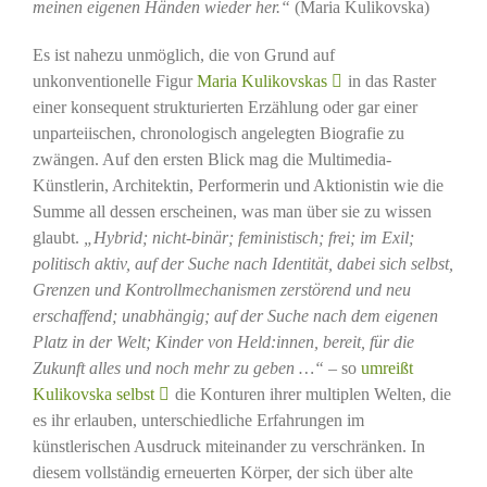
meinen eigenen Händen wieder her.“
(Maria Kulikovska)
Es ist nahezu unmöglich, die von Grund auf
unkonventionelle Figur
Maria Kulikovskas
in das Raster
einer konsequent strukturierten Erzählung oder gar einer
unparteiischen, chronologisch angelegten Biografie zu
zwängen. Auf den ersten Blick mag die Multimedia-
Künstlerin, Architektin, Performerin und Aktionistin wie die
Summe all dessen erscheinen, was man über sie zu wissen
glaubt.
„Hybrid; nicht-binär; feministisch; frei; im Exil;
politisch aktiv, auf der Suche nach Identität, dabei sich selbst,
Grenzen und Kontrollmechanismen zerstörend und neu
erschaffend; unabhängig; auf der Suche nach dem eigenen
Platz in der Welt; Kinder von Held:innen, bereit, für die
Zukunft alles und noch mehr zu geben …“
– so
umreißt
Kulikovska selbst
die Konturen ihrer multiplen Welten, die
es ihr erlauben, unterschiedliche Erfahrungen im
künstlerischen Ausdruck miteinander zu verschränken. In
diesem vollständig erneuerten Körper, der sich über alte