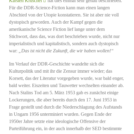
Karsten Kruschel
hat dies einmal sehr genau beschrieben.
Für die DDR-Science-Fiction kann man einen langen
Abschied von der Utopie konstatieren. Sie ist aber nie voll
dystopisch geworden. Auch der Kampf gegen die
amerikanische Science Fiction lief lange unter dem
Stichwort, dass das, was dort beschrieben wurde, nicht nur
imperialistisch und kapitalistisch, sondern auch dystopisch
war:
„Das ist nicht die Zukunft, die wir haben wollen!“
Im Verlauf der DDR-Geschichte wandelte sich die
Kulturpolitik und mit ihr die Zensur immer wieder; das
Korsett, das der Literatur vorgegeben wurde, war bald enger,
bald weiter. Eiszeiten und Tauwetter wechselten einander ab.
Nach Stalins Tod am 5. März 1953 gab es zunächst einige
Lockerungen, die aber bereits durch den 17. Juni 1953 in
Frage gestellt und durch die Niederschlagung des Aufstands
in Ungarn 1956 unterminiert wurden. Gegen Ende der
1950er Jahre setzte eine ideologische Offensive der
Parteiführung ein, in der auch innerhalb der SED bestimmte