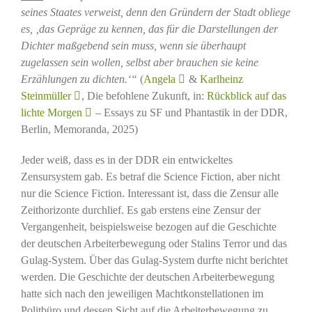
seines Staates verweist, denn den Gründern der Stadt obliege
es, ‚das Gepräge zu kennen, das für die Darstellungen der
Dichter maßgebend sein muss, wenn sie überhaupt
zugelassen sein wollen, selbst aber brauchen sie keine
Erzählungen zu dichten.‘“
(
Angela
&
Karlheinz
Steinmüller
, Die befohlene Zukunft, in:
Rückblick auf das
lichte Morgen
– Essays zu SF und Phantastik in der DDR,
Berlin, Memoranda, 2025)
Jeder weiß, dass es in der DDR ein entwickeltes
Zensursystem gab. Es betraf die Science Fiction, aber nicht
nur die Science Fiction. Interessant ist, dass die Zensur alle
Zeithorizonte durchlief. Es gab erstens eine Zensur der
Vergangenheit, beispielsweise bezogen auf die Geschichte
der deutschen Arbeiterbewegung oder Stalins Terror und das
Gulag-System. Über das Gulag-System durfte nicht berichtet
werden. Die Geschichte der deutschen Arbeiterbewegung
hatte sich nach den jeweiligen Machtkonstellationen im
Politbüro und dessen Sicht auf die Arbeiterbewegung zu