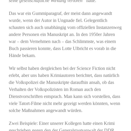
seine gesellschaftliche Wirkung verloren“
hätte.
Das war ein Gummiparagraf, der meist dann angewandt
wurde, wenn der Autor in Ungnade fiel. Gelegentlich
schauten sich auch unabhängig vom offiziellen Instanzenweg
andere Personen ein Manuskript an. In den 1950er Jahren
war – dem Vernehmen nach – das Schlimmste, was einem
Buch passieren konnte, dass Lotte Ulbricht es vorab in die
Hände bekam.
Wir selbst haben dergleichen bei der Science Fiction nicht
erlebt, aber uns haben Krimiautoren berichtet, dass natürlich
die Volkspolizei die Manuskripte daraufhin ansah, ob das
Verhalten der Volkspolizisten im Roman auch den
Dienstvorschriften entsprach. Man kann sich vorstellen, dass
viele Tatort-Filme nicht mehr gezeigt werden könnten, wenn
solche Maßnahmen angewandt würden.
Zwei Beispiele: Einer unserer Kollegen hatte einen Krimi
geschrieben gegen den der Generalstaatsanwalt der DDR