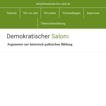
Zum
info@demokratischer-salon.de
Inhalt
Startseite
Wer wir sind
Newsletter
Veranstaltungen
Impressum
springen
Datenschutzerklärung
Argumente zur historisch-politischen Bildung
View
Larger
Image