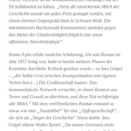
SS kollaboriert zu haben.
„Denn die einsickernde Milch der
Geschichte musste um jeden Preis gestoppt werden, mit
einem ehernen Gegengedächtnis in Schwarz-Weiß. Die
inkriminierten Buchenwald-Kommunisten starteten gegen
den Malus der Glaubwürdigkeit folglich eine umso
offensivere Abwehrstrategie“
Bruno Apitz erfuhr zunächst Ablehnung. Als sein Roman im
Jahr 1957 fertig war, hatte er bereits mehrere Phasen der
Korrektur durchlebt. Kritisch gesehen wurde – so Ines Geipel
–
„der heikle Grat zwischen Zwangssituation und eigenen
Verbrechen (…) Die Großbotschaft lautete: Das
kommunistische Netzwerk versuchte, in einem Kosmos aus
Terror und Gewalt zu überleben, und diese Not rechtfertigte
alle Mittel.“
Mit dem veröffentlichten Roman entstand so
etwas wie eine
„Staatsbibel“
für eine
„Opfergesellschaft“
,
die sich als
„Sieger der Geschichte“
feiern durfte. Ines
Geipel zitierte Walter Bartel:
„Da unsere Genossen mehr