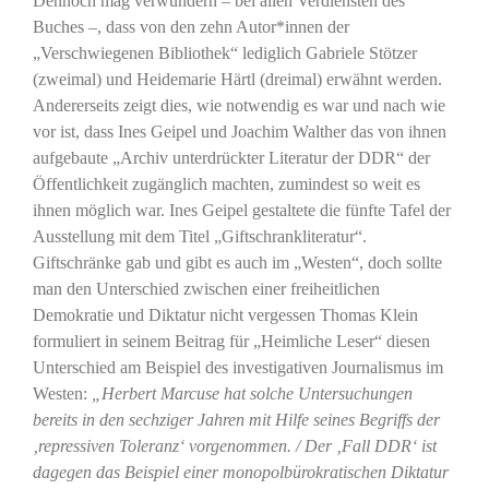
Dennoch mag verwundern – bei allen Verdiensten des
Buches –, dass von den zehn Autor*innen der
„Verschwiegenen Bibliothek“ lediglich Gabriele Stötzer
(zweimal) und Heidemarie Härtl (dreimal) erwähnt werden.
Andererseits zeigt dies, wie notwendig es war und nach wie
vor ist, dass Ines Geipel und Joachim Walther das von ihnen
aufgebaute „Archiv unterdrückter Literatur der DDR“ der
Öffentlichkeit zugänglich machten, zumindest so weit es
ihnen möglich war. Ines Geipel gestaltete die fünfte Tafel der
Ausstellung mit dem Titel „Giftschrankliteratur“.
Giftschränke gab und gibt es auch im „Westen“, doch sollte
man den Unterschied zwischen einer freiheitlichen
Demokratie und Diktatur nicht vergessen Thomas Klein
formuliert in seinem Beitrag für „Heimliche Leser“ diesen
Unterschied am Beispiel des investigativen Journalismus im
Westen:
„Herbert Marcuse hat solche Untersuchungen
bereits in den sechziger Jahren mit Hilfe seines Begriffs der
‚repressiven Toleranz‘ vorgenommen. / Der ‚Fall DDR‘ ist
dagegen das Beispiel einer monopolbürokratischen Diktatur