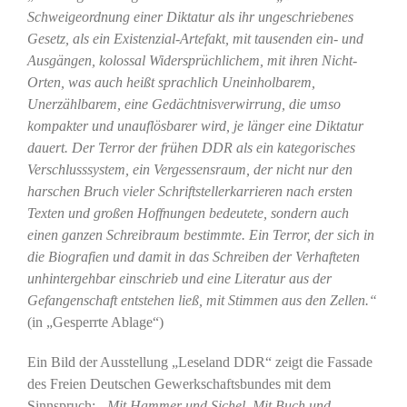
Schweigeordnung einer Diktatur als ihr ungeschriebenes
Gesetz, als ein Existenzial-Artefakt, mit tausenden ein- und
Ausgängen, kolossal Widersprüchlichem, mit ihren Nicht-
Orten, was auch heißt sprachlich Uneinholbarem,
Unerzählbarem, eine Gedächtnisverwirrung, die umso
kompakter und unauflösbarer wird, je länger eine Diktatur
dauert. Der Terror der frühen DDR als ein kategorisches
Verschlusssystem, ein Vergessensraum, der nicht nur den
harschen Bruch vieler Schriftstellerkarrieren nach ersten
Texten und großen Hoffnungen bedeutete, sondern auch
einen ganzen Schreibraum bestimmte. Ein Terror, der sich in
die Biografien und damit in das Schreiben der Verhafteten
unhintergehbar einschrieb und eine Literatur aus der
Gefangenschaft entstehen ließ, mit Stimmen aus den Zellen.“
(in „Gesperrte Ablage“)
Ein Bild der Ausstellung „Leseland DDR“ zeigt die Fassade
des Freien Deutschen Gewerkschaftsbundes mit dem
Sinnspruch:
„Mit Hammer und Sichel. Mit Buch und