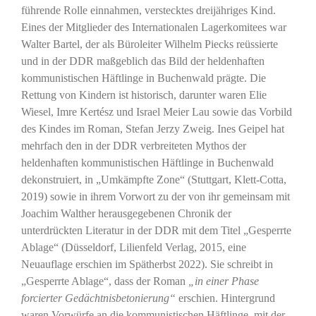
führende Rolle einnahmen, verstecktes dreijähriges Kind.
Eines der Mitglieder des Internationalen Lagerkomitees war
Walter Bartel, der als Büroleiter Wilhelm Piecks reüssierte
und in der DDR maßgeblich das Bild der heldenhaften
kommunistischen Häftlinge in Buchenwald prägte. Die
Rettung von Kindern ist historisch, darunter waren Elie
Wiesel, Imre Kertész und Israel Meier Lau sowie das Vorbild
des Kindes im Roman, Stefan Jerzy Zweig. Ines Geipel hat
mehrfach den in der DDR verbreiteten Mythos der
heldenhaften kommunistischen Häftlinge in Buchenwald
dekonstruiert, in „Umkämpfte Zone“ (Stuttgart, Klett-Cotta,
2019) sowie in ihrem Vorwort zu der von ihr gemeinsam mit
Joachim Walther herausgegebenen Chronik der
unterdrückten Literatur in der DDR mit dem Titel „Gesperrte
Ablage“ (Düsseldorf, Lilienfeld Verlag, 2015, eine
Neuauflage erschien im Spätherbst 2022). Sie schreibt in
„Gesperrte Ablage“, dass der Roman
„in einer Phase
forcierter Gedächtnisbetonierung“
erschien. Hintergrund
waren Vorwürfe an die kommunistischen Häftlinge, mit der