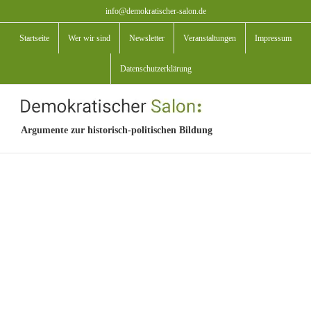
Zum
info@demokratischer-salon.de
Inhalt
Startseite
Wer wir sind
Newsletter
Veranstaltungen
Impressum
springen
Datenschutzerklärung
Argumente zur historisch-politischen Bildung
View
Larger
Image