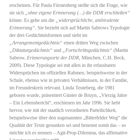
erscheinen. Für Paula Fürstenberg stellte sich die Frage, wie
sie sich
„ohne eigene Erinnerung (…) die DDR erschließen“
könne. Es gehe um die
„widersprüchliche, ambivalente
Erinnerung“
. Sie bezieht sich auf Martin Sabrows Typologie
der drei Gedächtnisformen und sieht im
„Arrangementgedächtnis“
einen dritten Weg zwischen
„Diktaturgedächtnis“
und
„Fortschrittsgedächtnis“
(Martin
Sabrow,
Erinnerungsorte der DDR,
München, C.H. Beck,
2009). Diese Typologie sei mit allen in ihr erfassbaren
Widersprüchen im offiziellen Rahmen, beispielsweise in der
Schule, ebenso wie in privaten Verhältnissen, in der Familie,
im Freundeskreis relevant. Linda Teuteberg, die 1981
geboren wurde, präsentiert Günter de Bruyn, „Vierzig Jahre
– Ein Lebensbericht“, erschienen im Jahr 1996. Sie hebt
hervor, wie mit der staatlich verordneten Parteilichkeit,
beispielsweise über den sogenannten „Bitterfelder Weg“ die
Qualität der Texte gesunken sei und benennt somit das – so
möchte ich es nennen – Agit-Prop-Dilemma, das affirmative