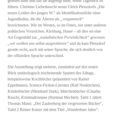
gelesen habe und das sie angeregt habe, selbst Tagebuch zu
führen. Christine Lieberknecht nennt Ulrich Plenzdorfs „Die
neuen Leiden des jungen W.“ als Identifikationsfolie einer
Jugendkultur, die die Älteren als
„vergammelt“
bezeichneten. Wie im Westen, so im Osten, nur unter anderen
politischen Vorzeichen. Kleidung, Haare – all dies sei eine
Art Gegenbild zur
„sozialistischen Persönlichkeit“
gewesen:
„wir wollten uns selbst ausprobieren“
und da kam Plenzdorf
gerade recht, auch mit seiner Sprache, die sich deutlich von
der offiziellen Sprache unterschied.
Die Ausstellung zeigt mehrere, zumindest auf den ersten
Blick unideologisch erscheinende Sparten des Alltags,
beispielsweise Kochbücher (präsentiert von Rainer
Eppelmann), Science-Fiction-Literatur (Ralf Neukirchen),
Kinderbücher (Meinhard Stark), Märchenbücher (Claudia
Rusch), Kriminalromane (Hartmut Mechtel). Tafel 1 zitiert
Thomas Mann: „Der Zauberberg der vergessenen Bücher“,
Tafel 2 Reiner Kunze mit dem Titel „Wunderbare Jahre“.