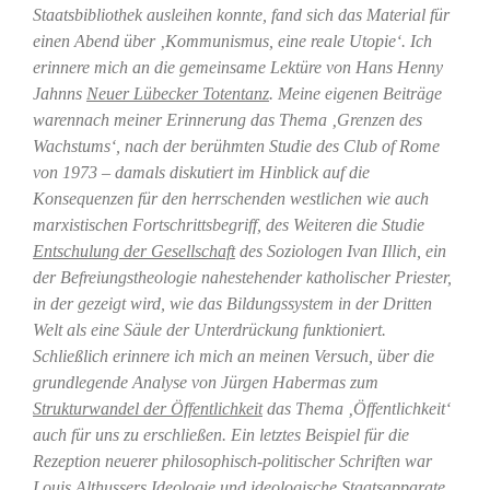
Staatsbibliothek ausleihen konnte, fand sich das Material für
einen Abend über ‚Kommunismus, eine reale Utopie‘. Ich
erinnere mich an die gemeinsame Lektüre von Hans Henny
Jahnns
Neuer Lübecker Totentanz
. Meine eigenen Beiträge
warennach meiner Erinnerung das Thema ‚Grenzen des
Wachstums‘, nach der berühmten Studie des Club of Rome
von 1973 – damals diskutiert im Hinblick auf die
Konsequenzen für den herrschenden westlichen wie auch
marxistischen Fortschrittsbegriff, des Weiteren die Studie
Entschulung der Gesellschaft
des Soziologen Ivan Illich, ein
der Befreiungstheologie nahestehender katholischer Priester,
in der gezeigt wird, wie das Bildungssystem in der Dritten
Welt als eine Säule der Unterdrückung funktioniert.
Schließlich erinnere ich mich an meinen Versuch, über die
grundlegende Analyse von Jürgen Habermas zum
Strukturwandel der Öffentlichkeit
das Thema ‚Öffentlichkeit‘
auch für uns zu erschließen. Ein letztes Beispiel für die
Rezeption neuerer philosophisch-politischer Schriften war
Louis Althussers
Ideologie und ideologische Staatsapparate
,