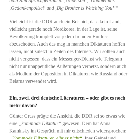
bald zum Sprachgebrauch: ‚Unperson‘, ‚Doublethink‘,
‚Gedankenpolizei‘ und ‚Big Brother is Watching You!‘“
Vielleicht ist die DDR auch ein Beispiel, dass kein Land,
vielleicht gerade noch Nordkorea, in der Lage ist, seine
Bevölkerung komplett vor jedem fremden Einfluss
abzuschotten. Auch das mag in manchen Diktaturen hoffen
lassen, nicht zuletzt in Zeiten des Internets. Wir sollten auch
nicht vergessen, dass ein Messenger-Dienst wie Telegram
nicht nur unappetitliche Äußerungen vernetzt, sondern auch
als Medium der Opposition in Diktaturen wie Russland oder
Belarus verwendet wird.
Ein, zwei, drei deutsche Literaturen – oder gibt es noch
mehr davon?
Günter Grass prägte die Ansicht, die DDR sei so etwas wie
eine
„kommode Diktatur“
gewesen. Dem hat Anna
Kaminsky im Gespräch mit mir entschieden widersprochen:
„Kommode Diktaturen gibt es nicht“
. Ines Geipel und