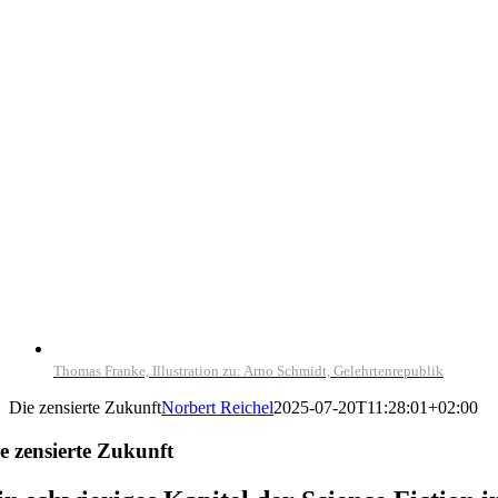
Thomas Franke, Illustration zu: Arno Schmidt, Gelehrtenrepublik
Die zensierte Zukunft
Norbert Reichel
2025-07-20T11:28:01+02:00
e zensierte Zukunft