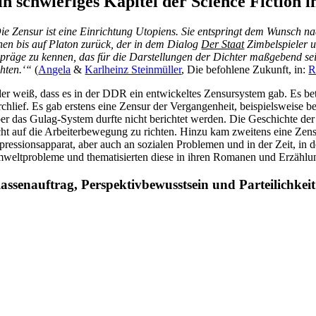
in schwieriges Kapitel der Science Fiction 
ie Zensur ist eine Einrichtung Utopiens. Sie entspringt dem Wunsch nac
hen bis auf Platon zurück, der in dem Dialog
Der Staat
Zimbelspieler u
präge zu kennen, das für die Darstellungen der Dichter maßgebend sei
chten.‘“
(
Angela
&
Karlheinz Steinmüller
, Die befohlene Zukunft, in:
R
der weiß, dass es in der DDR ein entwickeltes Zensursystem gab. Es betraf
rchlief. Es gab erstens eine Zensur der Vergangenheit, beispielsweise
er das Gulag-System durfte nicht berichtet werden. Die Geschichte der
cht auf die Arbeiterbewegung zu richten. Hinzu kam zweitens eine Zensu
pressionsapparat, aber auch an sozialen Problemen und in der Zeit, in
weltprobleme und thematisierten diese in ihren Romanen und Erzählung
assenauftrag, Perspektivbewusstsein und Parteilichkeit