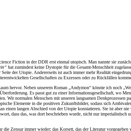
ience Fiction in der DDR erst einmal utopisch. Man nannte sie zunäc
ein“
hat zumindest keine Dystopie für die Gesamt-Menschheit zugelassen.
Seite der Utopie. Andererseits ist auch immer mehr Realität eingedrung
weiterentwickelten Gesellschaften zu Exzessen oder zu Rückfällen komm
ch kaum hervor. Neben unserem Roman „Andymon“ könnte ich noch „We
Überforderung. Es passt gut zu einer Informationsgesellschaft, wo Men
erden. Wir normalen Menschen mit unseren langsamen Denkprozessen pas
opische Elemente in die positiven Zukunftsbilder, sodass sich Ambival
n einen langen Abschied von der Utopie konstatieren. Sie ist aber nie
ort, dass das, was dort beschrieben wurde, nicht nur imperialistisch u
r die Zensur immer wieder; das Korsett, das der Literatur vorgegeben w