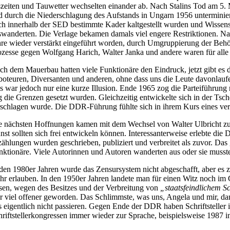
szeiten und Tauwetter wechselten einander ab. Nach Stalins Tod am 5. M
d durch die Niederschlagung des Aufstands in Ungarn 1956 unterminiert
ch innerhalb der SED bestimmte Kader kaltgestellt wurden und Wissensc
swanderten. Die Verlage bekamen damals viel engere Restriktionen. Na
hre wieder verstärkt eingeführt worden, durch Umgruppierung der Beh
ozesse gegen Wolfgang Harich, Walter Janka und andere waren für alle 
ch dem Mauerbau hatten viele Funktionäre den Eindruck, jetzt gibt es
boteuren, Diversanten und anderen, ohne dass uns die Leute davonlaufe
s war jedoch nur eine kurze Illusion. Ende 1965 zog die Parteiführung
g die Grenzen gesetzt wurden. Gleichzeitig entwickelte sich in der Ts
rschlagen wurde. Die DDR-Führung fühlte sich in ihrem Kurs eines ver
e nächsten Hoffnungen kamen mit dem Wechsel von Walter Ulbricht z
nst sollten sich frei entwickeln können. Interessanterweise erlebte di
zählungen wurden geschrieben, publiziert und verbreitet als zuvor. Das
nktionäre. Viele Autorinnen und Autoren wanderten aus oder sie musst
 den 1980er Jahren wurde das Zensursystem nicht abgeschafft, aber es ze
hr erlauben. In den 1950er Jahren landete man für einen Witz noch im 
ssen, wegen des Besitzes und der Verbreitung von
„staatsfeindlichem S
r viel offener geworden. Das Schlimmste, was uns, Angela und mir, d
s eigentlich nicht passieren. Gegen Ende der DDR haben Schriftstell
hriftstellerkongressen immer wieder zur Sprache, beispielsweise 1987 