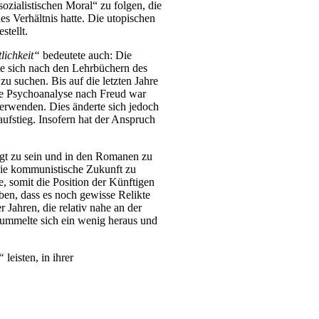
ozialistischen Moral“ zu folgen, die
s Verhältnis hatte. Die utopischen
stellt.
lichkeit“
bedeutete auch: Die
te sich nach den Lehrbüchern des
u suchen. Bis auf die letzten Jahre
ie Psychoanalyse nach Freud war
erwenden. Dies änderte sich jedoch
aufstieg. Insofern hat der Anspruch
ugt zu sein und in den Romanen zu
die kommunistische Zukunft zu
, somit die Position der Künftigen
iben, dass es noch gewisse Relikte
Jahren, die relativ nahe an der
ummelte sich ein wenig heraus und
“
leisten, in ihrer