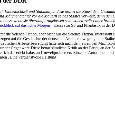
in der DDR
h Einheitlichkeit und Stabilität, und sie ordnet die Kunst dem Gesamtk
nd Märchendichter vor die Mauern seines Staates verweist, denn den G
n muss, wenn sie überhaupt zugelassen sein wollen, selbst aber brauch
ückblick auf das lichte Morgen
– Essays zu SF und Phantastik in der
 die Science Fiction, aber nicht nur die Science Fiction. Interessant is
 bezogen auf die Geschichte der deutschen Arbeiterbewegung oder Stali
 deutschen Arbeiterbewegung hatte sich nach den jeweiligen Machtkons
r der Gegenwart. Diese betraf sämtliche Kritik an der Partei, an der S
 der ich das erlebt habe, an Umweltproblemen. Einzelne Autorinnen und
en . Eine verdienstvolle Leistung!