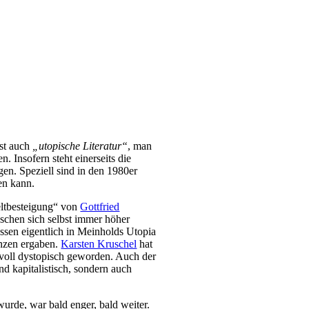
hst auch
„utopische Literatur“
, man
 Insofern steht einerseits die
en. Speziell sind in den 1980er
en kann.
ltbesteigung“ von
Gottfried
schen sich selbst immer höher
sen eigentlich in Meinholds Utopia
enzen ergaben.
Karsten Kruschel
hat
 voll dystopisch geworden. Auch der
nd kapitalistisch, sondern auch
urde, war bald enger, bald weiter.