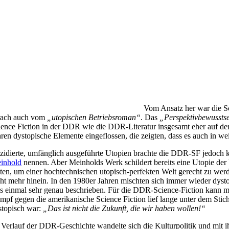
Vom Ansatz her war die Sc
rach auch vom
„utopischen Betriebsroman“
. Das
„Perspektivbewussts
ience Fiction in der DDR wie die DDR-Literatur insgesamt eher auf der 
hren dystopische Elemente eingeflossen, die zeigten, dass es auch in 
zidierte, umfänglich ausgeführte Utopien brachte die DDR-SF jedo
inhold
nennen. Aber Meinholds Werk schildert bereits eine Utopie der 
kten, um einer hochtechnischen utopisch-perfekten Welt gerecht zu w
cht mehr hinein. In den 1980er Jahren mischten sich immer wieder dyst
es einmal sehr genau beschrieben. Für die DDR-Science-Fiction kann ma
mpf gegen die amerikanische Science Fiction lief lange unter dem Stichw
stopisch war:
„Das ist nicht die Zukunft, die wir haben wollen!“
 Verlauf der DDR-Geschichte wandelte sich die Kulturpolitik und mit ih