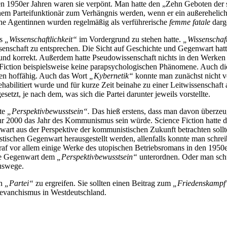
 den 1950er Jahren waren sie verpönt. Man hatte den „Zehn Geboten der s
inem Parteifunktionär zum Verhängnis werden, wenn er ein außereheliche
che Agentinnen wurden regelmäßig als verführerische
femme fatale
darge
ss
„Wissenschaftlichkeit“
im Vordergrund zu stehen hatte.
„Wissenschaft
senschaft zu entsprechen. Die Sicht auf Geschichte und Gegenwart hat
und korrekt. Außerdem hatte Pseudowissenschaft nichts in den Werken z
Fiction beispielsweise keine parapsychologischen Phänomene. Auch d
hren hoffähig. Auch das Wort
„Kybernetik“
konnte man zunächst nicht v
abilitiert wurde und für kurze Zeit beinahe zu einer Leitwissenschaft 
zt, je nach dem, was sich die Partei darunter jeweils vorstellte.
nte
„Perspektivbewusstsein“.
Das hieß erstens, dass man davon überze
hr 2000 das Jahr des Kommunismus sein würde. Science Fiction hatte 
wart aus der Perspektive der kommunistischen Zukunft betrachten sollte
istischen Gegenwart herausgestellt werden, allenfalls konnte man schre
 vor allem einige Werke des utopischen Betriebsromans in den 1950er 
die Gegenwart dem
„Perspektivbewusstsein“
unterordnen. Oder man sch
Auswege.
en
„Partei“
zu ergreifen. Sie sollten einen Beitrag zum
„Friedenskampf
evanchismus in Westdeutschland.