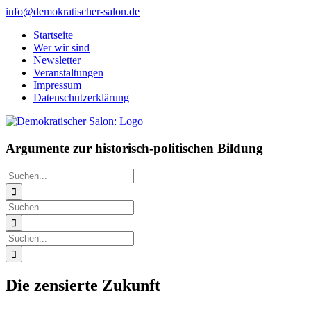
Zum
info@demokratischer-salon.de
Inhalt
Startseite
springen
Wer wir sind
Newsletter
Veranstaltungen
Impressum
Datenschutzerklärung
Argumente zur historisch-politischen Bildung
Suche
nach:
Suche
nach:
Suche
nach:
Die zensierte Zukunft