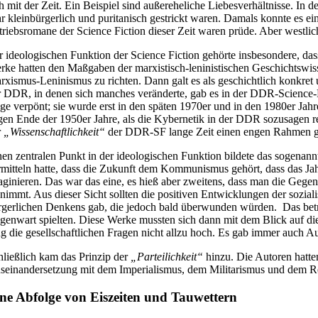
ch mit der Zeit. Ein Beispiel sind außereheliche Liebesverhältnisse. In
hr kleinbürgerlich und puritanisch gestrickt waren. Damals konnte es e
triebsromane der Science Fiction dieser Zeit waren prüde. Aber westli
r ideologischen Funktion der Science Fiction gehörte insbesondere, da
rke hatten den Maßgaben der marxistisch-leninistischen Geschichtswis
rxismus-Leninismus zu richten. Dann galt es als geschichtlich konkret 
r DDR, in denen sich manches veränderte, gab es in der DDR-Science-
nge verpönt; sie wurde erst in den späten 1970er und in den 1980er Ja
gen Ende der 1950er Jahre, als die Kybernetik in der DDR sozusagen reh
r
„Wissenschaftlichkeit“
der DDR-SF lange Zeit einen engen Rahmen geset
nen zentralen Punkt in der ideologischen Funktion bildete das sogenan
rmitteln hatte, dass die Zukunft dem Kommunismus gehört, dass das Ja
aginieren. Das war das eine, es hieß aber zweitens, dass man die Gegen
nnimmt. Aus dieser Sicht sollten die positiven Entwicklungen der sozial
rgerlichen Denkens gab, die jedoch bald überwunden würden. Das betraf
genwart spielten. Diese Werke mussten sich dann mit dem Blick auf 
ng die gesellschaftlichen Fragen nicht allzu hoch. Es gab immer auch 
hließlich kam das Prinzip der
„Parteilichkeit“
hinzu. Die Autoren hatt
seinandersetzung mit dem Imperialismus, dem Militarismus und dem R
ne Abfolge von Eiszeiten und Tauwettern