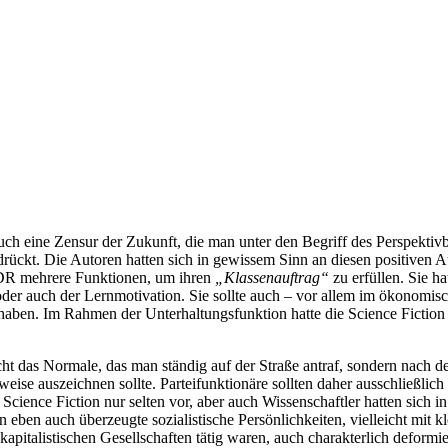
ch eine Zensur der Zukunft, die man unter den Begriff des Perspektiv
rückt. Die Autoren hatten sich in gewissem Sinn an diesen positiven 
r DDR mehrere Funktionen, um ihren
„Klassenauftrag“
zu erfüllen. Sie ha
oder auch der Lernmotivation. Sie sollte auch – vor allem im ökonomisc
haben. Im Rahmen der Unterhaltungsfunktion hatte die Science Fiction 
ht das Normale, das man ständig auf der Straße antraf, sondern nach de
eise auszeichnen sollte. Parteifunktionäre sollten daher ausschließlich 
 Science Fiction nur selten vor, aber auch Wissenschaftler hatten sich in
n eben auch überzeugte sozialistische Persönlichkeiten, vielleicht mit 
kapitalistischen Gesellschaften tätig waren, auch charakterlich deformier