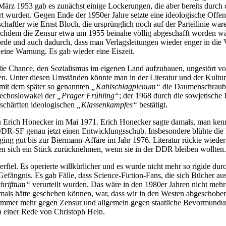
ärz 1953 gab es zunächst einige Lockerungen, die aber bereits durch d
 wurden. Gegen Ende der 1950er Jahre setzte eine ideologische Offensi
haftler wie Ernst Bloch, die ursprünglich noch auf der Parteilinie wa
chdem die Zensur etwa um 1955 beinahe völlig abgeschafft worden wär
örde und auch dadurch, dass man Verlagsleitungen wieder enger in di
eine Warnung. Es gab wieder eine Eiszeit.
 die Chance, den Sozialismus im eigenen Land aufzubauen, ungestört v
n. Unter diesen Umständen könnte man in der Literatur und der Kultur
 mit dem später so genannten
„Kahlschlagplenum“
die Daumenschraube
chechoslowakei der
„Prager Frühling“
; der 1968 durch die sowjetische 
schärften ideologischen
„Klassenkampfes“
bestätigt.
u Erich Honecker im Mai 1971. Erich Honecker sagte damals, man ke
e DDR-SF genau jetzt einen Entwicklungsschub. Insbesondere blühte die
 ging gut bis zur Biermann-Affäre im Jahr 1976. Literatur rückte wiede
en sich ein Stück zurücknehmen, wenn sie in der DDR bleiben wollten
rfiel. Es operierte willkürlicher und es wurde nicht mehr so rigide dur
Gefängnis. Es gab Fälle, dass Science-Fiction-Fans, die sich Bücher a
chrifttum“
verurteilt wurden. Das wäre in den 1980er Jahren nicht me
amals hätte geschehen können, war, dass wir in den Westen abgeschob
er immer mehr gegen Zensur und allgemein gegen staatliche Bevormundu
in einer Rede von Christoph Hein.