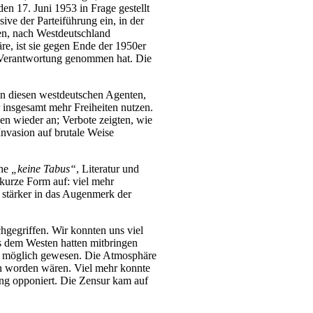
en 17. Juni 1953 in Frage gestellt
ve der Parteiführung ein, in der
ren, nach Westdeutschland
e, ist sie gegen Ende der 1950er
e Verantwortung genommen hat. Die
on diesen westdeutschen Agenten,
 insgesamt mehr Freiheiten nutzen.
n wieder an; Verbote zeigten, wie
Invasion auf brutale Weise
nne
„keine Tabus“
, Literatur und
 kurze Form auf: viel mehr
r stärker in das Augenmerk der
.
chgegriffen. Wir konnten uns viel
us dem Westen hatten mitbringen
hr möglich gewesen. Die Atmosphäre
en worden wären. Viel mehr konnte
ng opponiert. Die Zensur kam auf