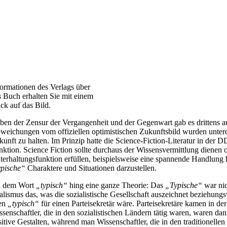
formationen des Verlags über
s Buch erhalten Sie mit einem
ick auf das Bild.
ben der Zensur der Vergangenheit und der Gegenwart gab es drittens au
weichungen vom offiziellen optimistischen Zukunftsbild wurden unterd
kunft zu halten. Im Prinzip hatte die Science-Fiction-Literatur in de
nktion. Science Fiction sollte durchaus der Wissensvermittlung dienen 
terhaltungsfunktion erfüllen, beispielsweise eine spannende Handlung 
ypische“
Charaktere und Situationen darzustellen.
 dem Wort
„typisch“
hing eine ganze Theorie: Das
„Typische“
war nic
alismus das, was die sozialistische Gesellschaft auszeichnet beziehungsw
en
„typisch“
für einen Parteisekretär wäre. Parteisekretäre kamen in der
ssenschaftler, die in den sozialistischen Ländern tätig waren, waren dan
itive Gestalten, während man Wissenschaftler, die in den traditionellen 