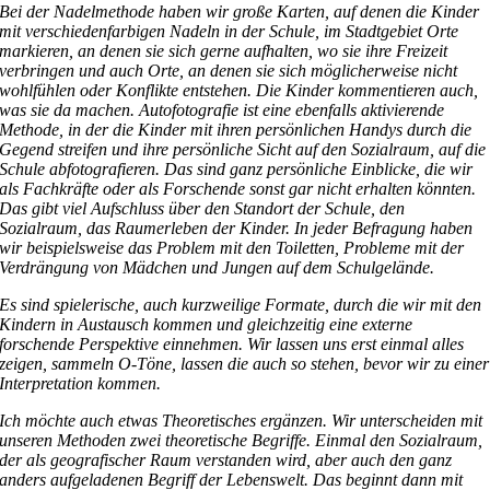
Bei der Nadelmethode haben wir große Karten, auf denen die Kinder
mit verschiedenfarbigen Nadeln in der Schule, im Stadtgebiet Orte
markieren, an denen sie sich gerne aufhalten, wo sie ihre Freizeit
verbringen und auch Orte, an denen sie sich möglicherweise nicht
wohlfühlen oder Konflikte entstehen. Die Kinder kommentieren auch,
was sie da machen. Autofotografie ist eine ebenfalls aktivierende
Methode, in der die Kinder mit ihren persönlichen Handys durch die
Gegend streifen und ihre persönliche Sicht auf den Sozialraum, auf die
Schule abfotografieren. Das sind ganz persönliche Einblicke, die wir
als Fachkräfte oder als Forschende sonst gar nicht erhalten könnten.
Das gibt viel Aufschluss über den Standort der Schule, den
Sozialraum, das Raumerleben der Kinder. In jeder Befragung haben
wir beispielsweise das Problem mit den Toiletten, Probleme mit der
Verdrängung von Mädchen und Jungen auf dem Schulgelände.
Es sind spielerische, auch kurzweilige Formate, durch die wir mit den
Kindern in Austausch kommen und gleichzeitig eine externe
forschende Perspektive einnehmen. Wir lassen uns erst einmal alles
zeigen, sammeln O-Töne, lassen die auch so stehen, bevor wir zu einer
Interpretation kommen.
Ich möchte auch etwas Theoretisches ergänzen. Wir unterscheiden mit
unseren Methoden zwei theoretische Begriffe. Einmal den Sozialraum,
der als geografischer Raum verstanden wird, aber auch den ganz
anders aufgeladenen Begriff der Lebenswelt. Das beginnt dann mit