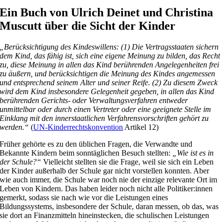
Ein Buch von Ulrich Deinet und Christina
Muscutt über die Sicht der Kinder
„Berücksichtigung des Kindeswillens: (1) Die Vertragsstaaten sichern
dem Kind, das fähig ist, sich eine eigene Meinung zu bilden, das Recht
zu, diese Meinung in allen das Kind berührenden Angelegenheiten frei
zu äußern, und berücksichtigen die Meinung des Kindes angemessen
und entsprechend seinem Alter und seiner Reife. (2) Zu diesem Zweck
wird dem Kind insbesondere Gelegenheit gegeben, in allen das Kind
berührenden Gerichts- oder Verwaltungsverfahren entweder
unmittelbar oder durch einen Vertreter oder eine geeignete Stelle im
Einklang mit den innerstaatlichen Verfahrensvorschriften gehört zu
werden.“
(
UN-Kinderrechtskonvention
Artikel 12)
Früher gehörte es zu den üblichen Fragen, die Verwandte und
Bekannte Kindern beim sonntäglichen Besuch stellten:
„Wie ist es in
der Schule?“
Vielleicht stellten sie die Frage, weil sie sich ein Leben
der Kinder außerhalb der Schule gar nicht vorstellen konnten. Aber
wie auch immer, die Schule war noch nie der einzige relevante Ort im
Leben von Kindern. Das haben leider noch nicht alle Politiker:innen
gemerkt, sodass sie nach wie vor die Leistungen eines
Bildungssystems, insbesondere der Schule, daran messen, ob das, was
sie dort an Finanzmitteln hineinstecken, die schulischen Leistungen