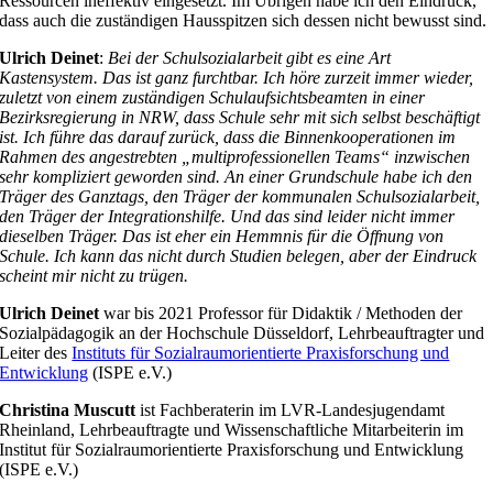
Ressourcen ineffektiv eingesetzt. Im Übrigen habe ich den Eindruck,
dass auch die zuständigen Hausspitzen sich dessen nicht bewusst sind.
Ulrich Deinet
:
Bei der Schulsozialarbeit gibt es eine Art
Kastensystem. Das ist ganz furchtbar. Ich höre zurzeit immer wieder,
zuletzt von einem zuständigen Schulaufsichtsbeamten in einer
Bezirksregierung in NRW, dass Schule sehr mit sich selbst beschäftigt
ist. Ich führe das darauf zurück, dass die Binnenkooperationen im
Rahmen des angestrebten „multiprofessionellen Teams“ inzwischen
sehr kompliziert geworden sind. An einer Grundschule habe ich den
Träger des Ganztags, den Träger der kommunalen Schulsozialarbeit,
den Träger der Integrationshilfe. Und das sind leider nicht immer
dieselben Träger. Das ist eher ein Hemmnis für die Öffnung von
Schule. Ich kann das nicht durch Studien belegen, aber der Eindruck
scheint mir nicht zu trügen.
Ulrich Deinet
war bis 2021 Professor für Didaktik / Methoden der
Sozialpädagogik an der Hochschule Düsseldorf, Lehrbeauftragter und
Leiter des
Instituts für Sozialraumorientierte Praxisforschung und
Entwicklung
(ISPE e.V.)
Christina Muscutt
ist Fachberaterin im LVR-Landesjugendamt
Rheinland, Lehrbeauftragte und Wissenschaftliche Mitarbeiterin im
Institut für Sozialraumorientierte Praxisforschung und Entwicklung
(ISPE e.V.)