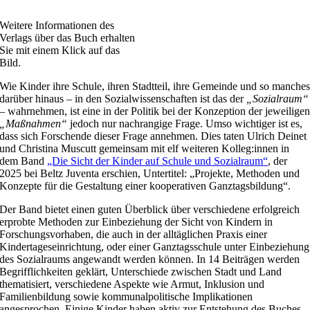
Weitere Informationen des
Verlags über das Buch erhalten
Sie mit einem Klick auf das
Bild.
Wie Kinder ihre Schule, ihren Stadtteil, ihre Gemeinde und so manche
darüber hinaus – in den Sozialwissenschaften ist das der
„Sozialraum“
– wahrnehmen, ist eine in der Politik bei der Konzeption der jeweilige
„Maßnahmen“
jedoch nur nachrangige Frage. Umso wichtiger ist es,
dass sich Forschende dieser Frage annehmen. Dies taten Ulrich Deinet
und Christina Muscutt gemeinsam mit elf weiteren Kolleg:innen in
dem Band
„Die Sicht der Kinder auf Schule und Sozialraum“
, der
2025 bei Beltz Juventa erschien, Untertitel: „Projekte, Methoden und
Konzepte für die Gestaltung einer kooperativen Ganztagsbildung“.
Der Band bietet einen guten Überblick über verschiedene erfolgreich
erprobte Methoden zur Einbeziehung der Sicht von Kindern in
Forschungsvorhaben, die auch in der alltäglichen Praxis einer
Kindertageseinrichtung, oder einer Ganztagsschule unter Einbeziehung
des Sozialraums angewandt werden können. In 14 Beiträgen werden
Begrifflichkeiten geklärt, Unterschiede zwischen Stadt und Land
thematisiert, verschiedene Aspekte wie Armut, Inklusion und
Familienbildung sowie kommunalpolitische Implikationen
angesprochen. Einige Kinder haben aktiv zur Entstehung des Buches