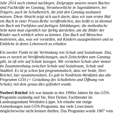
Jahr 2014 noch einmal nachlegen. Zielgruppe unseres neuen Buches
sind Fachkräfte im Ganztag, Verantwortliche in Jugendämtern, bei
Trägern, auch im Schulbereich, die jetzt den Ganztag ausbauen
müssen. Diese Absicht zeigt sich auch darin, dass wir zum ersten Mal
ein Buch in einer Praxis-Reihe veröffentlichen, das heißt es ist diesmal
ein Buch mit Farbfotos und farbigen Abbildungen; die methodische
Seite kann man eigentlich nur farbig darstellen, um die Bilder der
Kinder auch wirklich sehen zu können. Das Buch soll Menschen
motivieren, das, was wir vorstellen, mit Kindern auszuprobieren und s
Einblicke in deren Lebenswelt zu erhalten.
Ein zweiter Punkt ist die Verbindung von Schule und Sozialraum. Das,
was es zurzeit an Veröffentlichungen, auch Zeitschriften zum Ganztag
gibt, ist oft sehr auf Schule bezogen. Wir verstehen Schule aber immer
im Zusammenhang zwischen Schule und Sozialraum, Schule und
Stadtteil. Es ist ja schon fast programmatisch, dass wir beide, Herr
Reichel, hier zusammensitzen. Es gab in Nordrhein-Westfalen das alte
Programm GÖS (= Gestaltung des Schullebens und Öffnung von
Schule), mit dem genau dies gefördert wurde.
Norbert Reichel
: Ich war damals in den 1990er Jahren für das GÖS-
Programm zuständig und Sie, Herr Deinet, Fachberater im
Landesjugendamt Westfalen-Lippe. Ich erlaube mir einige
Anmerkungen zum GÖS-Programm, das viele Leser:innen
möglicherweise nicht kennen dürften. Das Programm wurde 1987 vom