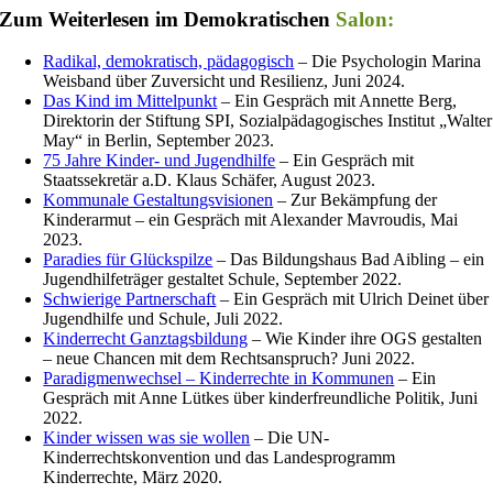
Zum Weiterlesen im Demokratischen
Salon
:
Radikal, demokratisch, pädagogisch
– Die Psychologin Marina
Weisband über Zuversicht und Resilienz, Juni 2024.
Das Kind im Mittelpunkt
– Ein Gespräch mit Annette Berg,
Direktorin der Stiftung SPI, Sozialpädagogisches Institut „Walter
May“ in Berlin, September 2023.
75 Jahre Kinder- und Jugendhilfe
– Ein Gespräch mit
Staatssekretär a.D. Klaus Schäfer, August 2023.
Kommunale Gestaltungsvisionen
– Zur Bekämpfung der
Kinderarmut – ein Gespräch mit Alexander Mavroudis, Mai
2023.
Paradies für Glückspilze
– Das Bildungshaus Bad Aibling – ein
Jugendhilfeträger gestaltet Schule, September 2022.
Schwierige Partnerschaft
– Ein Gespräch mit Ulrich Deinet über
Jugendhilfe und Schule, Juli 2022.
Kinderrecht Ganztagsbildung
– Wie Kinder ihre OGS gestalten
– neue Chancen mit dem Rechtsanspruch? Juni 2022.
Paradigmenwechsel – Kinderrechte in Kommunen
– Ein
Gespräch mit Anne Lütkes über kinderfreundliche Politik, Juni
2022.
Kinder wissen was sie wollen
– Die UN-
Kinderrechtskonvention und das Landesprogramm
Kinderrechte, März 2020.