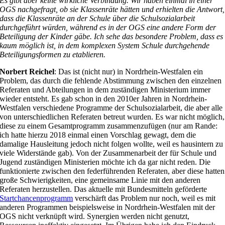
Es gibt aber keine wirkliche Verbindung. Wir haben einmal in einer
OGS nachgefragt, ob sie Klassenräte hätten und erhielten die Antwort,
dass die Klassenräte an der Schule über die Schulsozialarbeit
durchgeführt würden, während es in der OGS eine andere Form der
Beteiligung der Kinder gäbe. Ich sehe das besondere Problem, dass es
kaum möglich ist, in dem komplexen System Schule durchgehende
Beteiligungsformen zu etablieren.
Norbert Reichel
: Das ist (nicht nur) in Nordrhein-Westfalen ein
Problem, das durch die fehlende Abstimmung zwischen den einzelnen
Referaten und Abteilungen in dem zuständigen Ministerium immer
wieder entsteht. Es gab schon in den 2010er Jahren in Nordrhein-
Westfalen verschiedene Programme der Schulsozialarbeit, die aber alle
von unterschiedlichen Referaten betreut wurden. Es war nicht möglich,
diese zu einem Gesamtprogramm zusammenzufügen (nur am Rande:
ich hatte hierzu 2018 einmal einen Vorschlag gewagt, dem die
damalige Hausleitung jedoch nicht folgen wollte, weil es hausintern zu
viele Widerstände gab). Von der Zusammenarbeit der für Schule und
Jugend zuständigen Ministerien möchte ich da gar nicht reden. Die
funktionierte zwischen den federführenden Referaten, aber diese hatten
große Schwierigkeiten, eine gemeinsame Linie mit den anderen
Referaten herzustellen. Das aktuelle mit Bundesmitteln geförderte
Startchancenprogramm
verschärft das Problem nur noch, weil es mit
anderen Programmen beispielsweise in Nordrhein-Westfalen mit der
OGS nicht verknüpft wird. Synergien werden nicht genutzt,