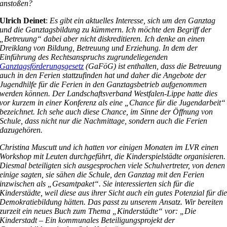
anstoßen?
Ulrich Deinet
:
Es gibt ein aktuelles Interesse, sich um den Ganztag
und die Ganztagsbildung zu kümmern. Ich möchte den Begriff der
„Betreuung“ dabei aber nicht diskreditieren. Ich denke an einen
Dreiklang von Bildung, Betreuung und Erziehung. In dem der
Einführung des Rechtsanspruchs zugrundeliegenden
Ganztagsförderungsgesetz
(GaFöG) ist enthalten, dass die Betreuung
auch in den Ferien stattzufinden hat und daher die Angebote der
Jugendhilfe für die Ferien in den Ganztagsbetrieb aufgenommen
werden können. Der Landschaftsverband Westfalen-Lippe hatte dies
vor kurzem in einer Konferenz als eine „Chance für die Jugendarbeit“
bezeichnet. Ich sehe auch diese Chance, im Sinne der Öffnung von
Schule, dass nicht nur die Nachmittage, sondern auch die Ferien
dazugehören.
Christina Muscutt und ich hatten vor einigen Monaten im LVR einen
Workshop mit Leuten durchgeführt, die Kinderspielstädte organisieren.
Diesmal beteiligten sich ausgesprochen viele Schulvertreter, von denen
einige sagten, sie sähen die Schule, den Ganztag mit den Ferien
inzwischen als „Gesamtpaket“. Sie interessierten sich für die
Kinderstädte, weil diese aus ihrer Sicht auch ein gutes Potenzial für di
Demokratiebildung hätten. Das passt zu unserem Ansatz. Wir bereiten
zurzeit ein neues Buch zum Thema „Kinderstädte“ vor: „Die
Kinderstadt – Ein kommunales Beteiligungsprojekt der