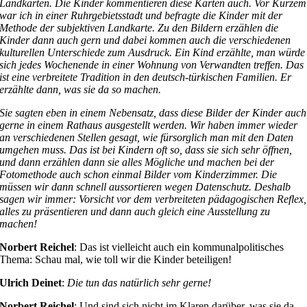
Landkarten. Die Kinder kommentieren diese Karten auch. Vor Kurzem
war ich in einer Ruhrgebietsstadt und befragte die Kinder mit der
Methode der subjektiven Landkarte. Zu den Bildern erzählen die
Kinder dann auch gern und dabei kommen auch die verschiedenen
kulturellen Unterschiede zum Ausdruck. Ein Kind erzählte, man würde
sich jedes Wochenende in einer Wohnung von Verwandten treffen. Das
ist eine verbreitete Tradition in den deutsch-türkischen Familien. Er
erzählte dann, was sie da so machen.
Sie sagten eben in einem Nebensatz, dass diese Bilder der Kinder auch
gerne in einem Rathaus ausgestellt werden. Wir haben immer wieder
an verschiedenen Stellen gesagt, wie fürsorglich man mit den Daten
umgehen muss. Das ist bei Kindern oft so, dass sie sich sehr öffnen,
und dann erzählen dann sie alles Mögliche und machen bei der
Fotomethode auch schon einmal Bilder vom Kinderzimmer. Die
müssen wir dann schnell aussortieren wegen Datenschutz. Deshalb
sagen wir immer: Vorsicht vor dem verbreiteten pädagogischen Reflex,
alles zu präsentieren und dann auch gleich eine Ausstellung zu
machen!
Norbert Reichel
: Das ist vielleicht auch ein kommunalpolitisches
Thema: Schau mal, wie toll wir die Kinder beteiligen!
Ulrich Deinet
:
Die tun das natürlich sehr gerne!
Norbert Reichel
: Und sind sich nicht im Klaren darüber, was sie da