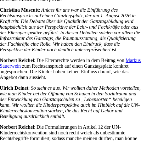
Christina Muscutt
:
Anlass für uns war die Einführung des
Rechtsanspruchs auf einen Ganztagsplatz, der am 1. August 2026 in
Kraft tritt. Die Debatte über die Qualität der Ganztagsbildung wird
hauptsächlich aus der Perspektive der Lehr- und Fachkräfte oder aus
der Elternperspektive geführt. In diesen Debatten spielen vor allem die
Infrastruktur des Ganztags, die Raumausstattung, die Qualifizierung
der Fachkräfte eine Rolle. Wir haben den Eindruck, dass die
Perspektive der Kinder noch deutlich unterrepräsentiert ist.
Norbert Reichel
: Die Elternrechte werden in dem Beitrag von
Markus
Sauerwein
zum Rechtsanspruch auf einen Ganztagsplatz konkret
angesprochen. Die Kinder haben keinen Einfluss darauf, wie das
Angebot dann aussieht.
Ulrich Deinet
:
So sieht es aus.
Wir wollten daher Methoden vorstellen,
wie man Kinder bei der Öffnung von Schulen in den Sozialraum und
der Entwicklung von Ganztagschulen zu „Lebensorten“ beteiligen
kann. Wir wollten die Kinderperspektive auch im Hinblick auf die UN-
Kinderrechtskonvention stärken, die das Recht auf Gehör und
Beteiligung ausdrücklich enthält.
Norbert Reichel
: Die Formulierungen in Artikel 12 der UN-
Kinderrechtskonvention sind noch recht weich als unbestimmte
Rechtsbegriffe formuliert, sodass manche meinen dürften, man könne