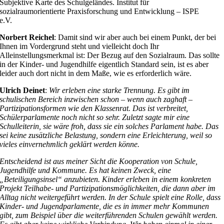
Subjektive Karte des Schulgeländes. Institut für
sozialraumorientierte Praxisforschung und Entwicklung – ISPE
e.V.
Norbert Reichel
: Damit sind wir aber auch bei einem Punkt, der bei
Ihnen im Vordergrund steht und vielleicht doch Ihr
Alleinstellungsmerkmal ist: Der Bezug auf den Sozialraum. Das sollte
in der Kinder- und Jugendhilfe eigentlich Standard sein, ist es aber
leider auch dort nicht in dem Maße, wie es erforderlich wäre.
Ulrich Deinet
:
Wir erleben eine starke Trennung. Es gibt im
schulischen Bereich inzwischen schon – wenn auch zaghaft –
Partizipationsformen wie den Klassenrat. Das ist verbreitet,
Schülerparlamente noch nicht so sehr. Zuletzt sagte mir eine
Schulleiterin, sie wäre froh, dass sie ein solches Parlament habe. Das
sei keine zusätzliche Belastung, sondern eine Erleichterung, weil so
vieles einvernehmlich geklärt werden könne.
Entscheidend ist aus meiner Sicht die Kooperation von Schule,
Jugendhilfe und Kommune. Es hat keinen Zweck, eine
„Beteiligungsinsel“ anzubieten. Kinder erleben in einem konkreten
Projekt Teilhabe- und Partizipationsmöglichkeiten, die dann aber im
Alltag nicht weitergeführt werden. In der Schule spielt eine Rolle, dass
Kinder- und Jugendparlamente, die es in immer mehr Kommunen
gibt, zum Beispiel über die weiterführenden Schulen gewählt werden.