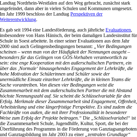
Landtag Nordrhein-Westfalen auf den Weg gebracht, zunächst stark
angefeindet, dann aber in vielen Schulen und Kommunen umgesetzt.
Im Jahr 1999 beschloss der Landtag
Perspektiven der
Weiterentwicklung
.
Es gab seit 1994 eine Landesförderung, auch jährliche
Evaluationen
,
insbesondere von Hans Hänisch, der beim damaligen Landesinstitut fü
Schule in Soest arbeitete. In einer seiner Evaluationen aus dem Jahr
2000 sind auch Gelingensbedingungen benannt:
„Vier Bedingungen
scheinen – wenn man von der Häufigkeit der Nennungen ausgeht –
besonders für das Gelingen von GÖS-Vorhaben verantwortlich zu
sein: eine enge Kooperation mit den außerschulischen Partnern, ein
über das ‚Normale‘ hinausgehendes Engagement der Lehrkräfte, die
hohe Motivation der Schülerinnen und Schüler sowie der
unermüdliche Einsatz einzelner Lehrkräfte, die in kleinen Teams die
Sache vorantreiben. Von diesen vier Bedingungen weist die
Zusammenarbeit mit dem außerschulischen Partner die mit Abstand
höchste Nennungszahl auf. Sie scheint die Schlüsselvariable für den
Erfolg. Merkmale dieser Zusammenarbeit sind Engagement, Offenheit
Arbeitsteilung und eine längerfristige Perspektive. Es sind zudem die
Fachkräfte von außen, die mit ihrer Professionalität in besonderer
Weise zum Erfolg der Projekte beitragen.“
Die
„Schlüsselvariabel“
ist
die Zusammenarbeit Schule, Jugendhilfe, Kultur, Sport, die bei der
Überführung des Programms in die Förderung von Ganztagsangeboten
und Ganztagsbildung im Jahr 2003 zu einer
„zentralen Grundlage“