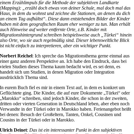
einem Erzählimpuls für die Methode der subjektiven Landkarte
(Mapping): „erzähl doch etwas von deiner Schule, mal doch mal das
Haus, in dem du wohnst und zeichne die Stationen, an denen du dich
an einem Tag aufhältst“. Diese dann entstehenden Bilder der Kinder
haben mit dem geografischen Raum eher weniger zu tun. Man erhält
auch Hinweise auf weiter entfernte Orte, z.B. Kinder mi
t
Migrationshintergrund schreiben beispielsweise auch „Türkei“ hinein
also Orte, wo sie auch regelmäßig sind. Dieser lebensweltliche Blick
ist nicht einfach zu interpretieren, aber ein wichtiger Punkt.
Norbert Reichel
: Ich spreche das Migrationsthema gerne einmal aus
einer ganz anderen Perspektive an. Ich habe den Eindruck, dass bei
vielen Studien dieses Thema kaum bedacht wird, es sei denn, es
handelt sich um Studien, in denen Migration oder Integration
ausdrücklich Thema sind.
In eurem Buch fiel es mir in einem Text auf, in dem es konkret um
Geflüchtete ging. Die Kinder, die auf eure Dokumente „Türkei“ oder
„Marokko“ schreiben, sind jedoch Kinder, die schon in der zweiten,
dritten oder vierten Generation in Deutschland leben, aber eben noch
Verwandte in der Türkei oder in Marokko haben. Ferienangebot heißt
bei denen: Besuch der Großeltern, Tanten, Onkel, Cousinen und
Cousins in der Türkei oder in Marokko.
Ulrich Deinet
:
Das ist ein interessanter Punkt in den subjektiven