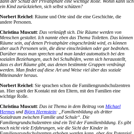
dann der Schutz der Privatsphäre eine wichtige Rolle. Wohin kann sich
ein Kind zurückziehen, sich selbst schützen?
Norbert Reichel
: Räume und Orte sind die eine Geschichte, die
andere Personen.
Christina Muscutt
:
Das verknüpft sich. Die Räume werden von
Menschen gestaltet. Ich nannte eben das Thema Toiletten. Das können
Räume sein, auf denen Privatsphäre eingeschränkt wird, es können
aber auch Personen sein, die diese einschränken oder gar bedrohen.
Darüber muss man sprechen und man landet automatisch bei den
sozialen Beziehungen, auch bei Schulhöfen, wenn sich herausstellt,
dass es dort Räume gibt, aus denen bestimmte Gruppen verdrängt
werden. Man findet auf diese Art und Weise viel über das soziale
Miteinander heraus.
Norbert Reichel
: Sie sprachen schon die Familiengrundschulzentren
an. Hier spielt der Kontakt mit den Eltern, mit den Familien eine
wichtige Rolle.
Christina Muscutt
:
Das ist Thema in dem Beitrag von
Michael
Hermes
und
Björn Hermstein
: „Familienbildung als dritter
Sozialraum zwischen Familie und Schule“. Die
Familiengrundschulzentren sind ein Teil der Familienbildung. Es gibt
noch nicht viele Erfahrungen, wie die Sicht der Kinder in
Familiengrundschulzentren erhoben werden kann, aber das Potenzial