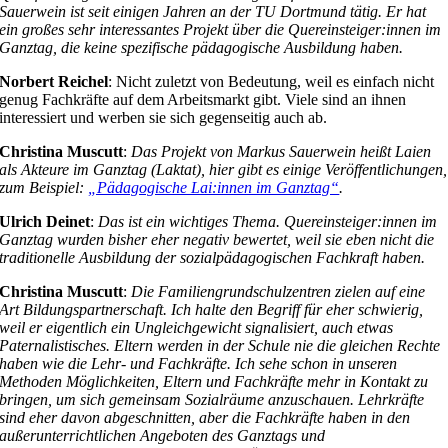
Sauerwein ist seit einigen Jahren an der TU Dortmund tätig. Er hat
ein großes sehr interessantes Projekt über die Quereinsteiger:innen im
Ganztag, die keine spezifische pädagogische Ausbildung haben.
Norbert Reichel
: Nicht zuletzt von Bedeutung, weil es einfach nicht
genug Fachkräfte auf dem Arbeitsmarkt gibt. Viele sind an ihnen
interessiert und werben sie sich gegenseitig auch ab.
Christina Muscutt
:
Das Projekt von Markus Sauerwein heißt Laien
als Akteure im Ganztag (Laktat), hier gibt es einige Veröffentlichungen,
zum Beispiel:
„Pädagogische Lai:innen im Ganztag“
.
Ulrich Deinet
:
Das ist ein wichtiges Thema. Quereinsteiger:innen im
Ganztag wurden bisher eher negativ bewertet, weil sie eben nicht die
traditionelle Ausbildung der sozialpädagogischen Fachkraft haben.
Christina Muscutt
:
Die Familiengrundschulzentren zielen auf eine
Art Bildungspartnerschaft. Ich halte den Begriff für eher schwierig,
weil er eigentlich ein Ungleichgewicht signalisiert, auch etwas
Paternalistisches. Eltern werden in der Schule nie die gleichen Rechte
haben wie die Lehr- und Fachkräfte. Ich sehe schon in unseren
Methoden Möglichkeiten, Eltern und Fachkräfte mehr in Kontakt zu
bringen, um sich gemeinsam Sozialräume anzuschauen. Lehrkräfte
sind eher davon abgeschnitten, aber die Fachkräfte haben in den
außerunterrichtlichen Angeboten des Ganztags und