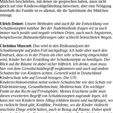
Mädchen beschrieben, mit denen sie gesprochen haben, muss nicht
gleich auf eine Kindeswohlgefährdung hinweisen, aber eine Nötigung
innerhalb der Familie ist es allemal, die die Spielräume der Mädchen
einengt.
Ulrich Deinet
:
Unsere Methoden sind auch für die Entwicklung von
Schutzkonzepten nutzbar. Bei der Nadelmethode fragen wir ja auch
immer nach positiv und negativ erlebten Orten, auch nach Angstorten,
beispielsweise Bahnunterführungen oder schlecht beleuchteten Wegen.
Christina Muscutt
:
Das wird in den Risikoanalysen der
Schutzkonzepte auf jeden Fall nachgefragt. Ich habe aber auch den
Eindruck, dass es in der Praxis als eher sehr schwierig eingeschätzt
wird, Kinder bei der Erstellung der Schutzkonzepte zu beteiligen. Der
Blick auf die Räume ist dabei sicher hilfreich. Ich denke, man muss
hier von dem Gewaltschutzbegriff wegkommen und auch auf andere
Schutzrechte von Kindern achten. Generell wird in Deutschland
Kinderschutz sehr auf Gewalt bezogen. Die UN-
Kinderrechtskonvention nennt weitere Schutzrechte wie den Schutz vor
Diskriminierung, Gesundheitsschutz, Medienschutz. Ein wichtiger
Punkt ist das Recht auf Privatsphäre. Meines Erachtens sollte man
diesen erweiterten Begriff von Schutzkonzepten zugrunde legen. Ich
kann mir von Kindern ihren Alltag erklären lassen und nachfragen, wo
es vielleicht Streit gibt, Konflikte, Probleme, wo die Kinder vielleicht
unschöne Dinge erlebt haben, auch in Bezug auf Räume. Dabei spielt