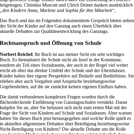
beigetragen. Christina Muscutt und Ulrich Deinet danken ausdrücklich
„den Kindern Anna, Marlene und Sophia für ihre Mitarbeit“
.
Das Buch und das im Folgenden dokumentierte Gespräch bieten nebe
der Sicht der Kinder auf den Ganztag auch einen Überblick über
aktuelle Debatten zur Qualitätsentwicklung des Ganztags.
Rechtsanspruch und Öffnung von Schule
Norbert Reichel
: Ihr Buch ist aus meiner Sicht ein sehr wichtiges
Buch. Es thematisiert die Schule nicht als Insel in der Kommune,
sondern als Teil eines Sozialraums, der auch in der Regel viel weiter
reicht als über das direkte Umfeld der Schule und der Elternhäuser.
Kinder haben ihre eigene Perspektive auf Bedarfe und Bedürfnisse. Si
erleben aber auch Vorgaben und Ansprüche beziehungsweise
Gegebenheiten, auf die sie zunächst keinen eigenen Einfluss haben.
Die damit verbundenen komplexen Fragen wurden durch die
flächendeckende Einführung von Ganztagsschulen verstärkt. Daran
knüpfen Sie an, aber Sie befassen sich nicht zum ersten Mal mit der
Frage der Sicht von Kindern auf Schule und Sozialraum. Aber warum
haben Sie dieses Buch jetzt herausgegeben und welche Rolle spielt es
in aktuellen allgemeinen Debatten über Beteiligung beziehungsweise
Nicht-Beteiligung von Kindern? Die aktuelle Debatte um die Rolle