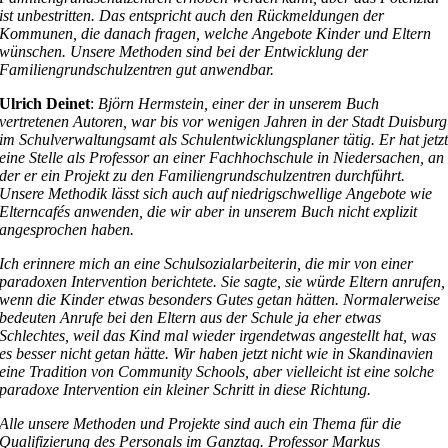
ist unbestritten. Das entspricht auch den Rückmeldungen der
Kommunen, die danach fragen, welche Angebote Kinder und Eltern
wünschen. Unsere Methoden sind bei der Entwicklung der
Familiengrundschulzentren gut anwendbar.
Ulrich Deinet
:
Björn Hermstein, einer der in unserem Buch
vertretenen Autoren, war bis vor wenigen Jahren in der Stadt Duisburg
im Schulverwaltungsamt als Schulentwicklungsplaner tätig. Er hat jetz
eine Stelle als Professor an einer Fachhochschule in Niedersachen, an
der er ein Projekt zu den Familiengrundschulzentren durchführt.
Unsere Methodik lässt sich auch auf niedrigschwellige Angebote wie
Elterncafés anwenden, die wir aber in unserem Buch nicht explizit
angesprochen haben.
Ich erinnere mich an eine Schulsozialarbeiterin, die mir von einer
paradoxen Intervention berichtete. Sie sagte, sie würde Eltern anrufen,
wenn die Kinder etwas besonders Gutes getan hätten. Normalerweise
bedeuten Anrufe bei den Eltern aus der Schule ja eher etwas
Schlechtes, weil das Kind mal wieder irgendetwas angestellt hat, was
es besser nicht getan hätte. Wir haben jetzt nicht wie in Skandinavien
eine Tradition von Community Schools, aber vielleicht ist eine solche
paradoxe Intervention ein kleiner Schritt in diese Richtung.
Alle unsere Methoden und Projekte sind auch ein Thema für die
Qualifizierung des Personals im Ganztag. Professor Markus