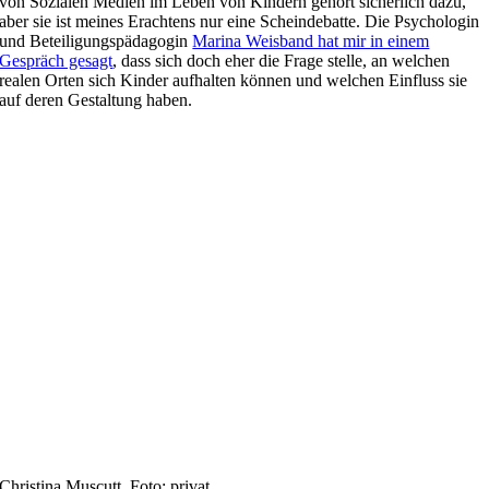
von Sozialen Medien im Leben von Kindern gehört sicherlich dazu,
aber sie ist meines Erachtens nur eine Scheindebatte. Die Psychologin
und Beteiligungspädagogin
Marina Weisband hat mir in einem
Gespräch gesagt
, dass sich doch eher die Frage stelle, an welchen
realen Orten sich Kinder aufhalten können und welchen Einfluss sie
auf deren Gestaltung haben.
Christina Muscutt. Foto: privat.