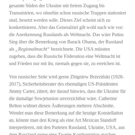
gesamte Süden der Ukraine mit freiem Zugang bis
Transnistrien, wo ohnehin schon russische Truppen stationiert
sind, besetzt werden solle. Dieses Ziel scheint sich zu
konkretisieren. Aber das Generalziel gilt wohl nach wie vor:
die Anerkennung Russlands als Weltmacht. Das wäre Putins
Sieg über die Bemerkung von Barack Obama, der Russland
als
„Regionalmacht“
bezeichnete. Die USA müssten
zugeben, dass die Russische Föderation eine Weltmacht ist
und Frieden nur mit ihr, niemals gegen sie, zu erreichen ist.
Von russischer Seite wird gerne Zbigniew Brzeziński (1928-
2017), Sicherheitsberater des ehemaligen US-Präsidenten
Jimmy Carter, zitiert, der darauf hinwies, dass die Ukraine für
die damalige Sowjetunion unverzichtbar wäre. Catherine
Belton widmet diesen Äußerungen mehrere Abschnitte.
Wendet man diese Bemerkung auf die heutige Konstellation
an, könnte man den Krieg als eine Art Mexican Standoff
interpretieren, mit den Parteien Russland, Ukraine, USA, aus
dem Russland gerne eine Zweier-Konfrontation machen