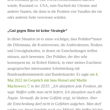
würde, Russland vs. USA, zum Nachteil der Ukraine und
anderer Staaten, die dann in die Position von Vasallen der ein
oder anderen Seite verwiesen würden.
„Gut gegen Böse ist keine Strategie
“
In dieser Situation ist es umso wichtiger, dass Politiker*innen
die Dilemmata, die Kontroversen, die Ambivalenzen, Risiken
und Unwägbarkeiten, in denen sie Entscheidungen treffen
müssen, auch benennen. Der Politiker, der dies sehr
konsequent tut, ist Robert Habeck, in einer meines Erachtens
ausgesprochen interessanten Arbeitsteilung mit
Bundesaußenministerin und Bundeskanzler. Er sagte
am 4.
Mai 2022 im Gespräch mit Jana Hensel und Martin
Machowecz
in der ZEIT:
„Ich akzeptiere jede Position, die
sagt: Waffen sollte man nicht liefern. Ich akzeptiere auch alle
Ängste. Vernunft, die keine Gefühle zeigt, ist blutleer. Aber
die Entscheidung darf nicht in Gefühlen aufgehen. Man darf
weder aus Angst handeln noch aus Mitleid. Wir treffen höchst