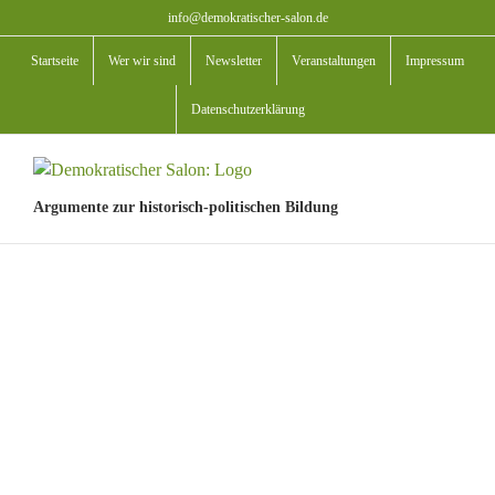
Zum
info@demokratischer-salon.de
Inhalt
Startseite
Wer wir sind
Newsletter
Veranstaltungen
Impressum
springen
Datenschutzerklärung
Argumente zur historisch-politischen Bildung
View
Larger
Image