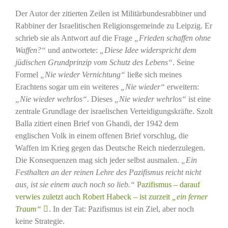
Der Autor der zitierten Zeilen ist Militärbundesrabbiner und
Rabbiner der Israelitischen Religionsgemeinde zu Leipzig. Er
schrieb sie als Antwort auf die Frage
„Frieden schaffen ohne
Waffen?“
und antwortete:
„Diese Idee widerspricht dem
jüdischen Grundprinzip vom Schutz des Lebens“
. Seine
Formel
„Nie wieder Vernichtung“
ließe sich meines
Erachtens sogar um ein weiteres
„Nie wieder“
erweitern:
„Nie wieder wehrlos“
. Dieses
„Nie wieder wehrlos“
ist eine
zentrale Grundlage der israelischen Verteidigungskräfte. Szolt
Balla zitiert einen Brief von Ghandi, der 1942 dem
englischen Volk in einem offenen Brief vorschlug, die
Waffen im Krieg gegen das Deutsche Reich niederzulegen.
Die Konsequenzen mag sich jeder selbst ausmalen.
„Ein
Festhalten an der reinen Lehre des Pazifismus reicht nicht
aus, ist sie einem auch noch so lieb.“
Pazifismus – darauf
verwies zuletzt auch Robert Habeck – ist zurzeit
„ein ferner
Traum“
. In der Tat: Pazifismus ist ein Ziel, aber noch
keine Strategie.