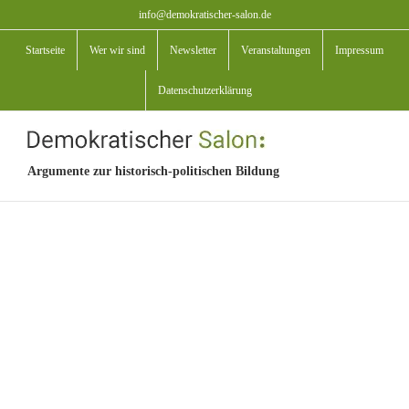
Zum
info@demokratischer-salon.de
Inhalt
Startseite
Wer wir sind
Newsletter
Veranstaltungen
Impressum
springen
Datenschutzerklärung
Argumente zur historisch-politischen Bildung
View
Larger
Image