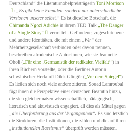
Deutschland“ die Literaturnobelpreisträgerin
Toni Morrison
:
„Es gibt keine Fremden, sondern nur unterschiedliche
Versionen unserer selbst.“
Es ist dieselbe Botschaft, die
Chimanda Ngozi Adichie
in ihrem TED-Talk
„The Danger
of a Single Story“
vermittelt. Gefundene, zugeschriebene
und andere Identitäten, die mit einem
„Wir“
der
Mehrheitsgesellschaft verbinden oder davon trennen,
beschreiben afrodeutsche Autor:innen, wie sie Jeannette
Oholi (
„Für eine ‚Germanistik der radikalen Vielfalt‘“
) in
ihren Büchern vorstellte, oder die Berliner Autorin
schwäbischer Herkunft Dilek Güngör (
„Vor dem Spiegel“
).
Es ließen sich noch viele andere zitieren. Souad Lamroubal
fügt ihnen die Perspektive einer deutschen Beamtin hinzu,
die sich gleichermaßen wissenschaftlich, pädagogisch,
literarisch und aktivistisch engagiert, all dies als Mittel gegen
„die Überforderung aus der Vergangenheit“.
Es sind letztlich
die Strukturen, die Institutionen, die zählen und die auf ihren
„institutionellen Rassismus“
überprüft werden müssten.