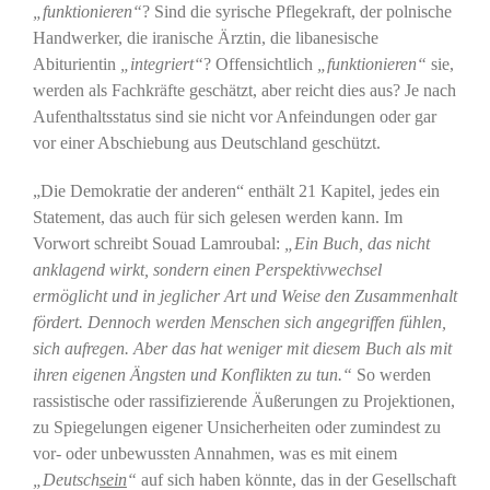
„funktionieren“
? Sind die syrische Pflegekraft, der polnische
Handwerker, die iranische Ärztin, die libanesische
Abiturientin
„integriert“
? Offensichtlich
„funktionieren“
sie,
werden als Fachkräfte geschätzt, aber reicht dies aus? Je nach
Aufenthaltsstatus sind sie nicht vor Anfeindungen oder gar
vor einer Abschiebung aus Deutschland geschützt.
„Die Demokratie der anderen“ enthält 21 Kapitel, jedes ein
Statement, das auch für sich gelesen werden kann. Im
Vorwort schreibt Souad Lamroubal:
„Ein Buch, das nicht
anklagend wirkt, sondern einen Perspektivwechsel
ermöglicht
und in jeglicher Art und Weise den Zusammenhalt
fördert. Dennoch werden Menschen sich angegriffen fühlen,
sich aufregen. Aber das hat weniger mit diesem Buch als mit
ihren eigenen Ängsten und Konflikten zu tun.“
So werden
rassistische oder rassifizierende Äußerungen zu Projektionen,
zu Spiegelungen eigener Unsicherheiten oder zumindest zu
vor- oder unbewussten Annahmen, was es mit einem
„Deutsch
sein
“
auf sich haben könnte, das in der Gesellschaft