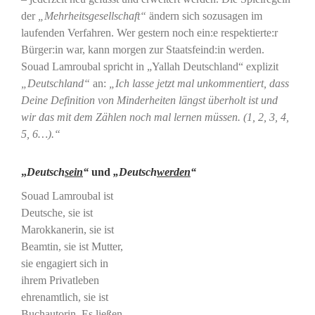
der
„Mehrheitsgesellschaft“
ändern sich sozusagen im
laufenden Verfahren. Wer gestern noch ein:e respektierte:r
Bürger:in war, kann morgen zur Staatsfeind:in werden.
Souad Lamroubal spricht in „Yallah Deutschland“ explizit
„Deutschland“
an:
„Ich lasse jetzt mal unkommentiert, dass
Deine Definition von Minderheiten längst überholt ist und
wir das mit dem Zählen noch mal lernen müssen. (1, 2, 3, 4,
5, 6…).“
„
Deutsch
sein
“
und
„Deutsch
werden
“
Souad Lamroubal ist
Deutsche, sie ist
Marokkanerin, sie ist
Beamtin, sie ist Mutter,
sie engagiert sich in
ihrem Privatleben
ehrenamtlich, sie ist
Buchautorin. Es ließen