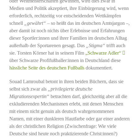
oder Weltmeisterschaften gewinnen, wird dies zwar in
Medien und Politik akzeptiert, ihre Einbürgerung wird, wenn
erforderlich, rechtzeitig vor entscheidenden Wettkämpfen
schnell
„gewährt“
– so heißt das im deutschen Amtsjargon –,
aber damit ist noch nichts über Erlebnisse und Erfahrungen
dieser Sportler:innen und ihrer Familien im deutschen Alltag
außerhalb der Sportarenen gesagt. Das
„Stigma“
trifft auch
sie. Torsten Körner hat in seinem Film
„Schwarze Adler“
über Schwarze Profifußballer:innen in Deutschland diese
hässliche Seite des deutschen Fußballs
dokumentiert.
Souad Lamroubal betont in ihren beiden Büchern, dass sie
selbst sich zwar als
„privilegierte deutsche
Migrationsexpertin“
betrachten darf, gleichzeitig aber all die
exkludierenden Mechanismen erlebt, mit denen Menschen
mit einem nicht genuin als deutsch wahrgenommenen
Namen, mit einer dunkleren Hautfarbe oder gar einer anderen
als der christlichen Religion (Zwischenfrage: Wie viele
Deutsche sind heute noch praktizierende Christ:innen?)