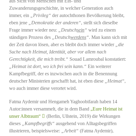
aus Sicht von Menschen mit Ein- und
Zuwanderungsgeschichte, in welcher Generation auch
immer, ein
„Privileg“
der autochthonen Bevölkerung bleibt,
eben jene
„Demokratie der anderen“
, stellt sich dieselbe
Frage immer wieder neu:
„Deutsch
sein
“
wird zu einem
ständigen Prozess des
„Deutsch
werdens
“
. Man kann sich mit
der Zeit davon lösen, aber es bleibt doch immer wieder
„die
Suche nach Heimat, Identität, aber vor allem nach
Gerechtigkeit, die mich treibt.“
Souad Lamroubal konstatiert:
„Heimat ist dort, wo ich frei sein kann.“
Ein weiterer
Kampfbegriff, der es inzwischen auch in die Benennung
deutscher Ministerien geschafft hat, ist eben diese
„Heimat“
,
wo auch immer diese verortet wird.
Fatma Aydemir und Hengameh Yaghoobifarah haben 14
Autor:innen versammelt, die in dem Band
„Eure Heimat ist
unser Albtraum“
(Berlin, Ullstein, 2019) die Wirkungen
dieses
„Kampfbegriffs“
ausgehend von Alltagsbegriffen
illustrieren, beispielsweise:
„Arbeit“
(Fatma Aydemir),