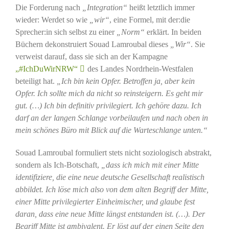
Die Forderung nach
„Integration“
heißt letztlich immer
wieder: Werdet so wie
„wir“
, eine Formel, mit der:die
Sprecher:in sich selbst zu einer
„Norm“
erklärt. In beiden
Büchern dekonstruiert Souad Lamroubal dieses
„Wir“
. Sie
verweist darauf, dass sie sich an der Kampagne
„#IchDuWirNRW“
des Landes Nordrhein-Westfalen
beteiligt hat.
„Ich bin kein Opfer. Betroffen ja, aber kein
Opfer. Ich sollte mich da nicht so reinsteigern. Es geht mir
gut. (…) Ich bin definitiv privilegiert. Ich gehöre dazu. Ich
darf an der langen Schlange vorbeilaufen und nach oben in
mein schönes Büro mit Blick auf die Warteschlange unten.“
Souad Lamroubal formuliert stets nicht soziologisch abstrakt,
sondern als Ich-Botschaft,
„dass ich mich mit einer Mitte
identifiziere, die eine neue deutsche Gesellschaft realistisch
abbildet. Ich löse mich also von dem alten Begriff der Mitte,
einer Mitte privilegierter Einheimischer, und glaube fest
daran, dass eine neue Mitte längst entstanden ist. (…). Der
Begriff Mitte ist ambivalent. Er löst auf der einen Seite den