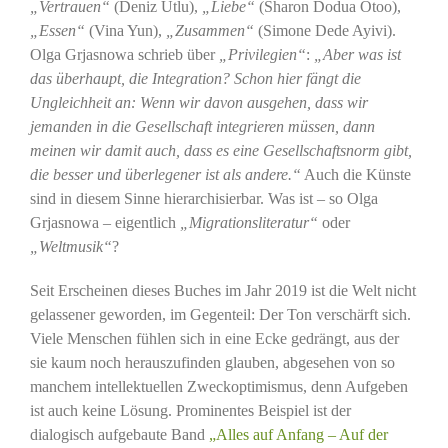
„Vertrauen“
(Deniz Utlu),
„Liebe“
(Sharon Dodua Otoo),
„Essen“
(Vina Yun),
„Zusammen“
(Simone Dede Ayivi).
Olga Grjasnowa schrieb über
„Privilegien“
:
„Aber was ist
das überhaupt, die Integration? Schon hier fängt die
Ungleichheit an: Wenn wir davon ausgehen, dass wir
jemanden in die Gesellschaft integrieren müssen, dann
meinen wir damit auch, dass es eine Gesellschaftsnorm gibt,
die besser und überlegener ist als andere.“
Auch die Künste
sind in diesem Sinne hierarchisierbar. Was ist – so Olga
Grjasnowa – eigentlich
„Migrationsliteratur“
oder
„Weltmusik“
?
Seit Erscheinen dieses Buches im Jahr 2019 ist die Welt nicht
gelassener geworden, im Gegenteil: Der Ton verschärft sich.
Viele Menschen fühlen sich in eine Ecke gedrängt, aus der
sie kaum noch herauszufinden glauben, abgesehen von so
manchem intellektuellen Zweckoptimismus, denn Aufgeben
ist auch keine Lösung. Prominentes Beispiel ist der
dialogisch aufgebaute Band
„Alles auf Anfang – Auf der