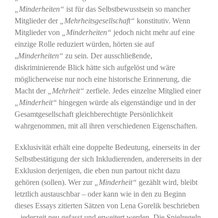
„Minderheiten“
ist für das Selbstbewusstsein so mancher
Mitglieder der
„Mehrheitsgesellschaft“
konstitutiv. Wenn
Mitglieder von
„Minderheiten“
jedoch nicht mehr auf eine
einzige Rolle reduziert würden, hörten sie auf
„
Minderheiten“
zu sein. Der ausschließende,
diskriminierende Blick hätte sich aufgelöst und wäre
möglicherweise nur noch eine historische Erinnerung, die
Macht der
„Mehrheit“
zerfiele. Jedes einzelne Mitglied einer
„Minderheit“
hingegen würde als eigenständige und in der
Gesamtgesellschaft gleichberechtigte Persönlichkeit
wahrgenommen, mit all ihren verschiedenen Eigenschaften.
Exklusivität erhält eine doppelte Bedeutung, einerseits in der
Selbstbestätigung der sich Inkludierenden, andererseits in der
Exklusion derjenigen, die eben nun partout nicht dazu
gehören (sollen). Wer zur
„Minderheit“
gezählt wird, bleibt
letztlich austauschbar – oder kann wie in den zu Beginn
dieses Essays zitierten Sätzen von Lena Gorelik beschrieben
– jederzeit neu gefasst und erweitert werden. Die Spielregeln