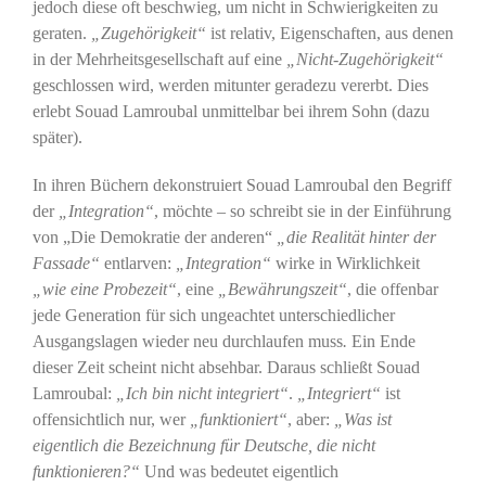
jedoch diese oft beschwieg, um nicht in Schwierigkeiten zu
geraten.
„Zugehörigkeit“
ist relativ, Eigenschaften, aus denen
in der Mehrheitsgesellschaft auf eine
„Nicht-Zugehörigkeit“
geschlossen wird, werden mitunter geradezu vererbt. Dies
erlebt Souad Lamroubal unmittelbar bei ihrem Sohn (dazu
später).
In ihren Büchern dekonstruiert Souad Lamroubal den Begriff
der
„Integration“
, möchte – so schreibt sie in der Einführung
von „Die Demokratie der anderen“
„die Realität hinter der
Fassade“
entlarven:
„Integration“
wirke in Wirklichkeit
„wie eine Probezeit“
, eine
„Bewährungszeit“
, die offenbar
jede Generation für sich ungeachtet unterschiedlicher
Ausgangslagen wieder neu durchlaufen muss
.
Ein Ende
dieser Zeit scheint nicht absehbar. Daraus schließt Souad
Lamroubal:
„Ich bin nicht integriert“
.
„Integriert“
ist
offensichtlich nur, wer
„funktioniert“
, aber:
„Was ist
eigentlich die Bezeichnung für Deutsche, die nicht
funktionieren?“
Und was bedeutet eigentlich