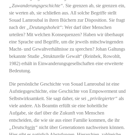
„Zuwanderungsgeschichte“.
Sie grenzen ab, sie grenzen ein,
sie werten ab, sie schließen aus. All solche Begriffe stellt
Souad Lamroubal in ihren Büchern zur Disposition. Sie fragt
nach der
„Deutungshoheit“
: Wer darf über Menschen
urteilen? Mit welchen Konsequenzen? Haben wir überhaupt
eine Sprache und Begriffe, um die jeweils mitschwingenden
Macht- und Gewaltverhältnisse zu sprechen? Johan Galtungs
bekannte Studie „Strukturelle Gewalt“ (Reinbek, Rowohlt,
1982) erhält in Einwanderungsgesellschaften eine erweiterte
Bedeutung.
Die persönliche Geschichte von Souad Lamroubal ist eine
Aufstiegsgeschichte, eine Geschichte von Empowerment und
Selbstwirksamkeit. Sie sagt daher, sie sei
„privilegierter“
als
viele andere. Als Beamtin erfüllt sie eine hoheitliche
Aufgabe, sie darf über die Zukunft von Menschen
entscheiden, die wie sie aus einer Familie kommen, die ihr
„Deutsch
sein
“
nicht über Generationen nachweisen können.
Hier gibt es natürlich Abstufungen, Hierarchien, zahlreiche