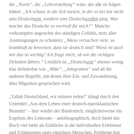
die
„Norm“
, die
„Leitvorstellung“
wäre, der alle zu folgen
hätten:
„Ich schaue in die Zeit zurück, in der es bei mir nicht
ums Deutsch
sein
, sondern ums Deutsch
werden
ging. Was
machte das Deutsche so wertvoll für mich?“
Manche
verkrampfen angesichts des ständigen Gefühls, trotz aller
Anstrengungen zu scheitern:
„Wieso versuchen viele, so
krankhaft zu beweisen, dass sie deutsch sind? Wieso ist auch
mir das so wichtig? Ich frage mich, ob wir die richtigen
Debatten führen.“
Letztlich ist
„Deutsch
sein
“
ebenso wenig
klar definierbar wie
„Mitte“, „Integration“
und all die
anderen Begriffe, mit denen über Ein- und Zuwanderung,
über Migration gesprochen wird.
„Yallah Deutschland, wir müssen reden!“ klingt durch den
Untertitel „Aus dem Leben einer deutsch-marokkanischen
Beamtin“ – hier wieder der Bindestrich, möglicherweise ein
Ergebnis des Lektorats – autobiographisch, doch bietet das
Buch viel mehr als Einblicke in die individuellen Erlebnisse
und Erfahrungen eines einzelnen Menschen. Probleme löst