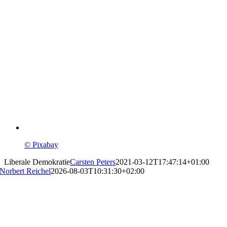
© Pixabay
Liberale Demokratie
Carsten Peters
2021-03-12T17:47:14+01:00
Norbert Reichel
2026-08-03T10:31:30+02:00