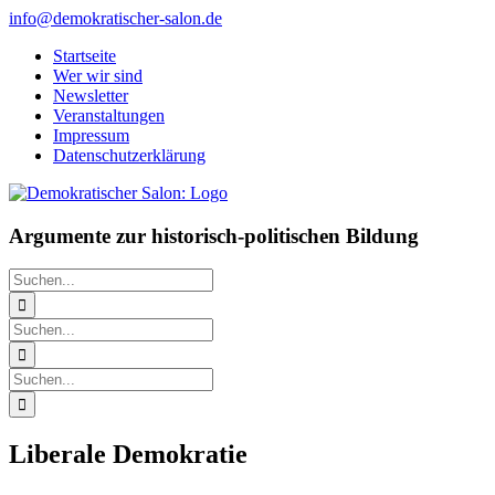
Zum
info@demokratischer-salon.de
Inhalt
Startseite
springen
Wer wir sind
Newsletter
Veranstaltungen
Impressum
Datenschutzerklärung
Argumente zur historisch-politischen Bildung
Suche
nach:
Suche
nach:
Suche
nach:
Liberale Demokratie