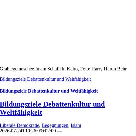
Grablegemoschee Imam Schafii in Kairo, Foto: Harry Harun Behr
Bildungsziele Debattenkultur und Weltfähigkeit
Bildungsziele Debattenkultur und Weltfähigkeit
Bildungsziele Debattenkultur und
Weltfähigkeit
Liberale Demokratie
,
Begegnungen
,
Islam
2026-07-24T10:26:09+02:00
—