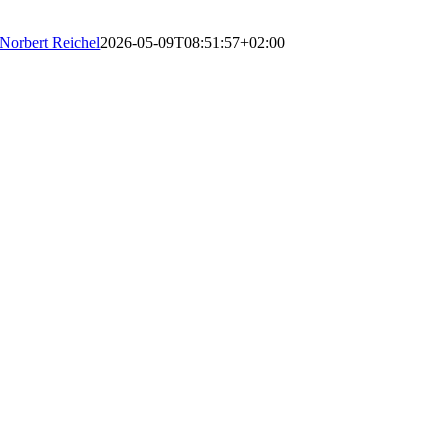
Norbert Reichel
2026-05-09T08:51:57+02:00