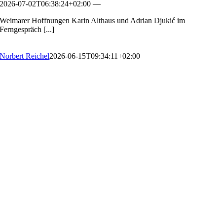
2026-07-02T06:38:24+02:00
—
Weimarer Hoffnungen Karin Althaus und Adrian Djukić im
Ferngespräch [...]
Norbert Reichel
2026-06-15T09:34:11+02:00