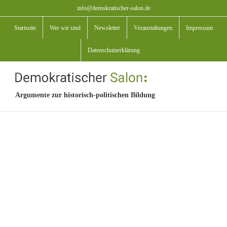
Zum
info@demokratischer-salon.de
Inhalt
Startseite
Wer wir sind
Newsletter
Veranstaltungen
Impressum
springen
Datenschutzerklärung
Argumente zur historisch-politischen Bildung
View
Larger
Image