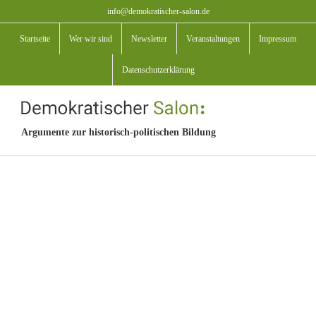
Zum
info@demokratischer-salon.de
Inhalt
Startseite
Wer wir sind
Newsletter
Veranstaltungen
Impressum
springen
Datenschutzerklärung
Argumente zur historisch-politischen Bildung
View
Larger
Image